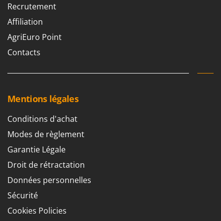
Resto Italia
Recrutement
Ribimex
Affiliation
Ripartrak
AgriEuro Point
Ritter
Contacts
River Systems
Robomow
Rossofuoco
Mentions légales
Rover Pompe
Conditions d'achat
Royal Food
Modes de règlement
Ryobi
Garantie Légale
S
Droit de rétractation
S.T.P.
Données personnelles
Santos
Sécurité
Sbaraglia
Cookies Policies
Schnitzer