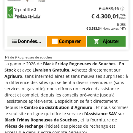
N
New O.M.R.A.
€ 4.538,16
Disponibilité:
2
Nilfisk
€ 4.300,01
Livraison gratuite
TVA
13 août - 17 août
Inclus
Ninja
R-256
€ 3.583,34
Hors taxes (HT)
Novatec
Novital
Données techniques
Comparer
Ajouter
NuAir
NuovaFac
1-9
de 9 Rogneuses de souches
La gamme 2026 de
Black Friday Rogneuses de Souches
,
En
O
Stock
et avec
Livraison Gratuite
. Achetez directement sur
Officine Savioli
AgriEuro
, sans intermédiaires et sans mauvaises surprises : à
la différence des sites qui se fient à divers revendeurs (sans
Oliviero
services ni garantie), nous offrons un service d'assistance
Olix
direct et complet, depuis les conseils pré-vente jusqu'à
OMA
l'assistance après-vente. L'expédition se fait directement
depuis le
Centre de distribution d'Agrieuro
. Et nous sommes
Omas
le seul site en ligne qui offre le service d'
Assistance SAV
sur
Ompagrill
Black Friday Rogneuses de Souches
, et la fourniture de
Pièces de rechange
(l'éclaté des pièces de rechange est
Ooni
accessible depuis votre compte Agrieuro).