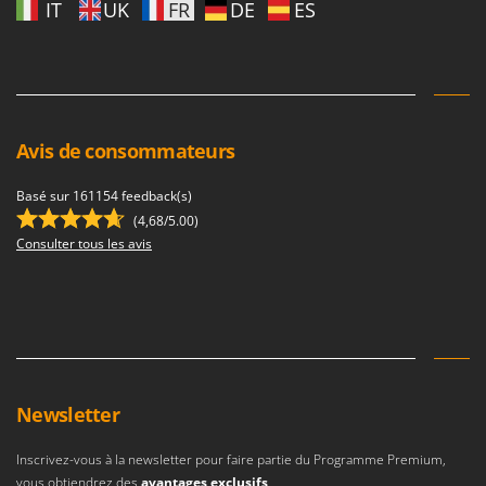
IT
UK
FR
DE
ES
Troy-Bilt
U
Udor
Unger
Avis de consommateurs
V
Verdemax
Basé sur 161154 feedback(s)
Vesco
(4,68/5.00)
Volpi
Consulter tous les avis
W
Waldner
Weber
WIDU
Wiper EcoRobot
Newsletter
Wolf Garten
Wortex
Inscrivez-vous à la newsletter pour faire partie du Programme Premium,
vous obtiendrez des
avantages exclusifs
.