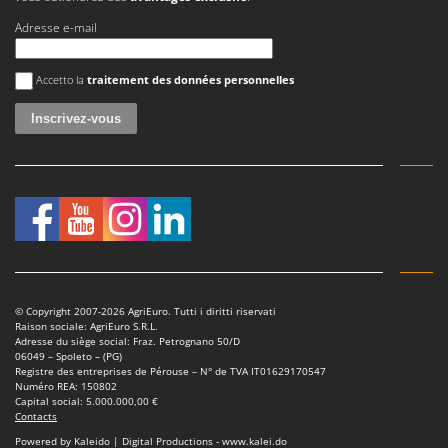
Worx
Adresse e-mail
Y
Yard Force
Une erreur est survenue
Accetto la
traitement des données personnelles
Z
Zanon
Zephir
ZGrills
Zodiac
Zomax
© Copyright 2007-2026 AgriEuro. Tutti i diritti riservati
Raison sociale: AgriEuro S.R.L.
Adresse du siège social: Fraz. Petrognano 50/D
06049 – Spoleto – (PG)
Registre des entreprises de Pérouse – N° de TVA IT01629170547
Numéro REA: 150802
Capital social: 5.000.000,00 €
Contacts
Powered by Kaleido | Digital Productions - www.kalei.do