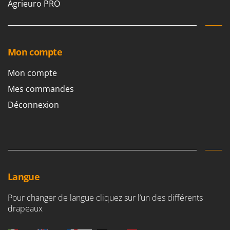
Agrieuro PRO
Stiga
Stocker
Sunseeker
Mon compte
T
Tecla
Mon compte
TecnoGen
Mes commandes
Tellarini Pompe
Déconnexion
Telwin
Tenco
Tineco
Titania
Tornado
Langue
Tre Spade
Pour changer de langue cliquez sur l’un des différents
Trev - Abrek - TecnoVIR
drapeaux
Trotec