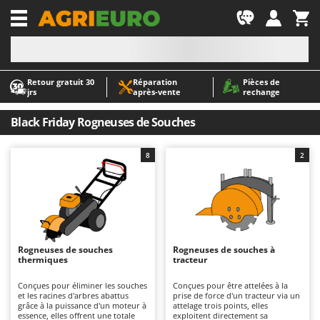
-1
Retour gratuit 30
Réparation
Pièces de
A
A
jrs
après‑vente
rechange
Abris de jardin
ABAC
Accessoires pour tracteurs tondeuses autoportés
AgriEuro Premium
Black Friday Rogneuses de Souches
Aérateurs Scarificateurs pour gazon
AgriEuro TOP-LINE
8
2
Arracheuses de pommes de terre pour tracteur
AGT
Aspirateurs - Balais Électriques
Aima
Aspirateurs à cendres
Airmec
Aspirateurs à feuilles sur roues
AL-KO
Aspirateurs de piscine
ALA 2000
Rogneuses de souches
Rogneuses de souches à
thermiques
tracteur
Aspirateurs Multifonctions
Alce
Conçues pour éliminer les souches
Conçues pour être attelées à la
Atomiseurs agricoles pour tracteurs
Alpina
et les racines d'arbres abattus
prise de force d'un tracteur via un
grâce à la puissance d'un moteur à
attelage trois points, elles
Atomiseurs pour traitements
Ama
essence, elles offrent une totale
exploitent directement sa