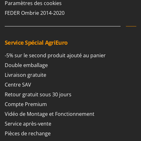
Seven Italy
Paramètres des cookies
Shark
FEDER Ombrie 2014-2020
Silky
Simatech
Sirman
Service Spécial AgriEuro
Skil
-5% sur le second produit ajouté au panier
Smartwood
Double emballage
Smeg
Livraison gratuite
Snapper
Centre SAV
Solidur
Retour gratuit sous 30 jours
Spice Electronics
Compte Premium
Spiralmac
Vidéo de Montage et Fonctionnement
Spring Protezione
Service après-vente
Spyro
Pièces de rechange
Stanley