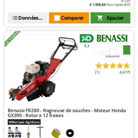
R-255
Master
€ 1.958,68
Hors taxes (HT)
Mastercook
Données techniques
Comparer
Ajouter
Masterpro
McCulloch
+10 VENDUS
MCH
8,3
Michelin
Industriel
Mille
Minox
(1)
4,67/5
Mockmill
More than chef
MOSA
MOVA
Benassi FR280 - Rogneuse de souches - Moteur Honda
Mowox
GX390 - Rotor à 12 fraises
Offert par AgriEuro
MTD