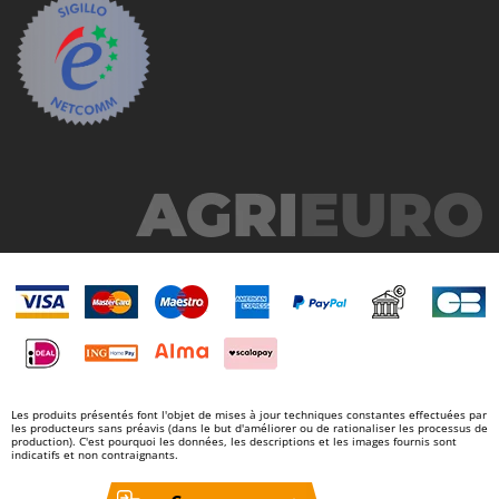
N
New O.M.R.A.
Nilfisk
Ninja
Novatec
Novital
NuAir
NuovaFac
O
Officine Savioli
Oliviero
Olix
OMA
Omas
Les produits présentés font l'objet de mises à jour techniques constantes effectuées par
les producteurs sans préavis (dans le but d'améliorer ou de rationaliser les processus de
Ompagrill
production). C'est pourquoi les données, les descriptions et les images fournis sont
indicatifs et non contraignants.
Ooni