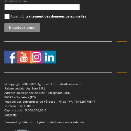
Adresse e-mail
Master
Mastercook
Une erreur est survenue
Accetto la
traitement des données personnelles
Masterpro
McCulloch
MCH
Michelin
Mille
Minox
Mockmill
More than chef
© Copyright 2007-2026 AgriEuro. Tutti i diritti riservati
Raison sociale: AgriEuro S.R.L.
MOSA
Adresse du siège social: Fraz. Petrognano 50/D
06049 – Spoleto – (PG)
MOVA
Registre des entreprises de Pérouse – N° de TVA IT01629170547
Numéro REA: 150802
Mowox
Capital social: 5.000.000,00 €
Contacts
MTD
Powered by Kaleido | Digital Productions - www.kalei.do