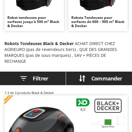
Autolaveuses
Ambrogio Robot
Autres produits
Annovi Reverberi
Robot tondeuses pour
Robots Tondeuses pour
surfaces jusqu’à 500 m² Black
ANTHBOT
surfaces de 600 – 900 m² Black
B
& Decker
& Decker
Balayeuses
Archman
Bancs de scie pour le bois - Scies à bûches
Arco
Robots Tondeuses Black & Decker
ACHAT DIRECT CHEZ
Barbecues
Ardes
AGRIEURO (pas de revendeurs tiers) , QUE DES GRANDES
MARQUES (pas de sous-marques) , SAV + PIÈCES DE
Bennes pour tracteur
Argo
RECHANGE
Brosses pour sols extérieurs
Ariete
Brouettes à moteur
Artus
Filtrer
Commander
Broyeurs à axe horizontal pour tracteur
Attila
Broyeurs de branches et végétaux
Ausonia
1-3
de 3 produits Black & Decker
PROMO
Butteurs pour tracteur
Awelco
8,0
C
B
Chargeurs de batterie - Démarreurs
Baesso
Charrues pour tracteur
Semi-Pro
Bahco