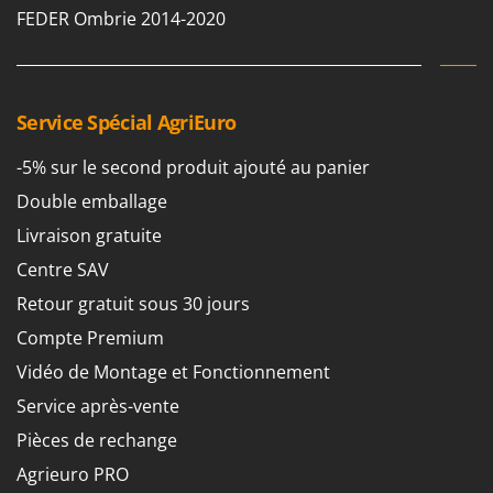
Pulvérisateurs
FEDER Ombrie 2014-2020
GRIFO
Pulvérisateurs portés
GVS
GYS
R
Rafraîchisseurs d'air par évaporation
Service Spécial AgriEuro
H
Rampes de chargement en aluminium
Hailo
-5% sur le second produit ajouté au panier
Râpes à fromage électriques
Helvi
Double emballage
Râteaux pour tracteur
Henx
Livraison gratuite
Remplisseuses
HiKOKI
Centre SAV
Robots nettoyeurs de piscine
Honda
Retour gratuit sous 30 jours
Robots Tondeuses
I
Rogneuses de souches
Compte Premium
Idromatic
Rouleaux pour tracteur
Vidéo de Montage et Fonctionnement
Il-Tec
Service après-vente
Imperia
S
Scies à os
Pièces de rechange
Infaco
Scies à Ruban
Agrieuro PRO
Intec