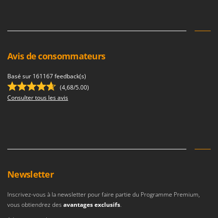
Tondeuses autoportées
Lampacrescia - MGM
Tondeuses débroussailleuses thermiques
Landxcape
Trancheuses
LAR Casalinghi
Trancheuses de sol
Lavor
Avis de consommateurs
Transpalettes
Linea VZ
Treuils de débardage
Basé sur 161167 feedback(s)
Lisam
(4,68/5.00)
Tronçonneuses
Lotusgrill
Consulter tous les avis
V
M
Vêtements de Sécurité
M.A.I.BO.
Vibroculteurs à tracteur
Macom
Macte Ovens
Makita
Newsletter
MAMMAMIA
Marcato
Inscrivez-vous à la newsletter pour faire partie du Programme Premium,
vous obtiendrez des
avantages exclusifs
.
Marina Systems