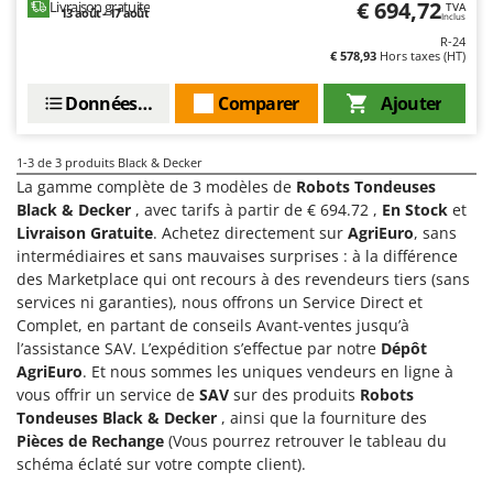
€ 694,72
Livraison gratuite
TVA
Groupes électrogènes
13 août - 17 août
Inclus
E
R-24
Gyrobroyeurs à lame pour tracteur
EcoFlow
€ 578,93
Hors taxes (HT)
Edilmark
H
Données techniques
Comparer
Ajouter
Haches - Cognées et Hachettes
Effeuno
Hachoirs à viande
Einhell
1-3
de 3 produits Black & Decker
Herses à Dents
Elegen
La gamme complète de 3 modèles de
Robots Tondeuses
Herses Rotatives
Black & Decker
, avec tarifs à partir de € 694.72 ,
En Stock
et
Energy Gruppi
Livraison Gratuite
. Achetez directement sur
AgriEuro
, sans
Enotecnica Pillan
intermédiaires et sans mauvaises surprises : à la différence
L
Lames à neige
des Marketplace qui ont recours à des revendeurs tiers (sans
Eschenfelder
services ni garanties), nous offrons un Service Direct et
Lames niveleuses pour tracteur
EuroMech
Complet, en partant de conseils Avant-ventes jusqu’à
Lave-vitres
Eurosystems
l’assistance SAV. L’expédition s’effectue par notre
Dépôt
Lieuses électriques pour vignes
AgriEuro
. Et nous sommes les uniques vendeurs en ligne à
vous offrir un service de
SAV
sur des produits
Robots
F
FAC
Tondeuses Black & Decker
, ainsi que la fourniture des
M
Machines à pâtes
Pièces de Rechange
(Vous pourrez retrouver le tableau du
Fama Industrie
schéma éclaté sur votre compte client).
Machines de nettoyage pour panneaux photovoltaïques et surfaces vitrées
Famag