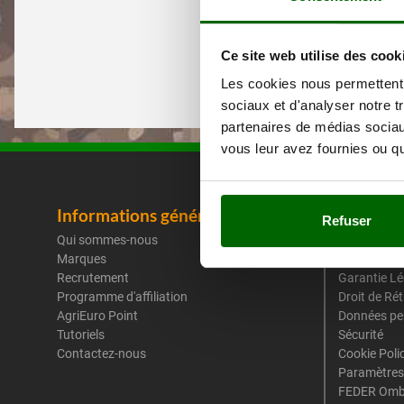
Ce site web utilise des cook
Les cookies nous permettent d
sociaux et d'analyser notre t
partenaires de médias sociaux
vous leur avez fournies ou qu'
Informations générales
Mentions
Refuser
Qui sommes-nous
Conditions 
Marques
Moyens de 
Recrutement
Garantie Lé
Programme d'affiliation
Droit de Ré
AgriEuro Point
Données pe
Tutoriels
Sécurité
Contactez-nous
Cookie Poli
Paramètres
FEDER Omb