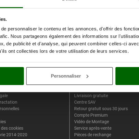
ies.
e personnaliser le contenu et les annonces, d'offrir des fonctio
rafic. Nous partageons également des informations sur l'utilisati
, de publicité et d'analyse, qui peuvent combiner celles-ci avec
ils ont collectées lors de votre utilisation de leurs services.
 légales
Services Spécifiques Agr
Personnaliser
d'Achat
-5% sur le second produit ajouté a
paiement
Double emballage
gale
Livraison gratuite
tractation
Centre SAV
rsonnelles
Retour gratuit sous 30 jours
Compte Premium
cies
Vidéo de Montage
 des cookies
Service après-vente
rie 2014-2020
Pièces de rechange