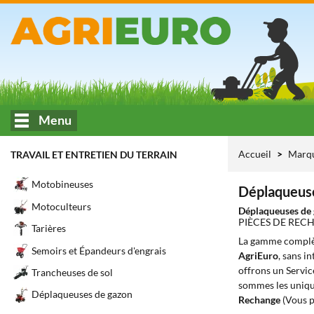
Menu
Accueil
Marq
TRAVAIL ET ENTRETIEN DU TERRAIN
Motobineuses
Déplaqueuse
Motoculteurs
Déplaqueuses de
PIÈCES DE REC
Tarières
La gamme complè
Semoirs et Épandeurs d'engrais
AgriEuro
, sans i
offrons un Servic
Trancheuses de sol
sommes les unique
Déplaqueuses de gazon
Rechange
(Vous p