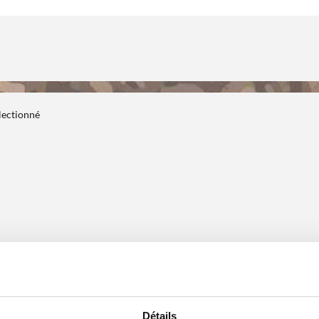
électionné
Détails