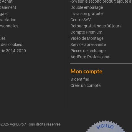
d'Achat
-5% sur le second produit ajouté a
paiement
Double emballage
gale
Livraison gratuite
tractation
Centre SAV
rsonnelles
Retour gratuit sous 30 jours
Compte Premium
cies
Vidéo de Montage
 des cookies
Service après-vente
rie 2014-2020
Pièces de rechange
AgriEuro Professional
Mon compte
S'identifier
Créer un compte
2026 AgriEuro / Tous droits réservés