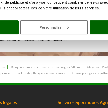
, de publicité et d'analyse, qui peuvent combiner celles-ci avec
ils ont collectées lors de votre utilisation de leurs services.
ien des extérieurs
Avec une gam
ur 36 cm
au meilleur prix web.
Personnaliser
rgeur 36 cm
, constamment enrichi et mis à jour.
6 cm
Balayeuses motorisées avec brosse largeur 50 cm
Balayeuses Prof
mprante
Black Friday Balayeuses motorisées
Brosses pour gazon synthé
 légales
Services Spécifiques Agr