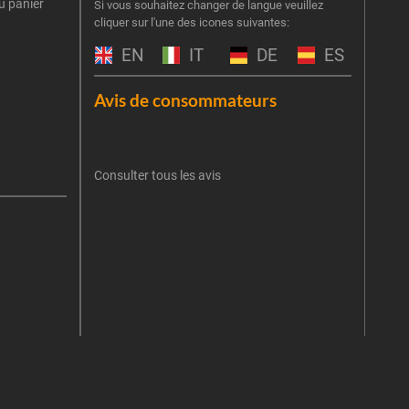
u panier
Inscr
Si vous souhaitez changer de langue veuillez
cliquer sur l'une des icones suivantes:
part
obti
EN
IT
DE
ES
Emai
Avis de consommateurs
Une er
J'
retent
Consulter tous les avis