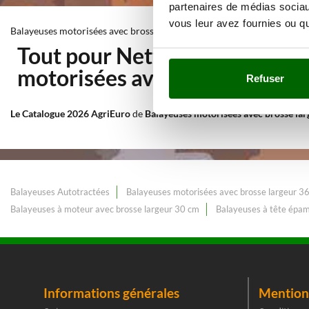
partenaires de médias sociaux
vous leur avez fournies ou qu'
Balayeuses motorisées avec brosse largeur 36 cm
Tout pour Nettoyage et entret
motorisées avec brosse large
Refuser
Le Catalogue 2026 AgriEuro
de
Balayeuses motorisées avec brosse la
Balayeuses Autotractées
Balayeuses motorisées avec brosse largeur 3
Balayeuses à moteur avec brosse largeur 30 cm
Balayeuses à tête épa
Informations générales
Mentions