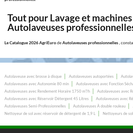
Tout pour Lavage et machines
Autolaveuses professionnelle
Le Catalogue 2026 AgriEuro
de
Autolaveuses professionnelles
, const
Autolaveuse avec brosse à disque
Autolaveuses autoportées
Autola
Autolaveuses avec Autonomie 80 min
Autolaveuses avec Fonction Séc
Autolaveuses avec Rendement Horaire 1750 m²/h
Autolaveuses avec R
Autolaveuses avec Réservoir Détergent 45 Litres
Autolaveuses avec Ré
Autolaveuses Semi-Professionnelles
Autolaveuses À double rouleau
Nettoyeur de sol avec réservoir de détergent de 1,9 L
Nettoyeurs de sol