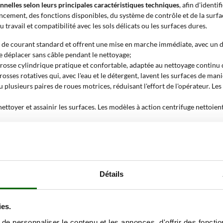
onnelles selon leurs principales caractéristiques techniques
, afin d'identi
cement, des fonctions disponibles, du système de contrôle et de la surfa
 travail et compatibilité avec les sols délicats ou les surfaces dures.
se de courant standard et offrent une mise en marche immédiate, avec un dé
se déplacer sans câble pendant le nettoyage;
 brosse cylindrique pratique et confortable, adaptée au nettoyage continu
osses rotatives qui, avec l'eau et le détergent, lavent les surfaces de mani
ou plusieurs paires de roues motrices, réduisant l'effort de l'opérateur.
nettoyer et assainir les surfaces. Les modèles à action centrifuge nettoient
 de surveiller l'appareil par commandes vocales. La gestion par APP permet 
ont souvent équipés d'un rouleau en microfibre, conçu pour traiter les sol
Détails
e professionnelle?
ies.
sols doit être fréquent, rapide et uniforme, avec récupération de la sale
erie permet d'adapter la machine à différentes surfaces et à des rythmes de
e personnaliser le contenu et les annonces, d'offrir des fonctio