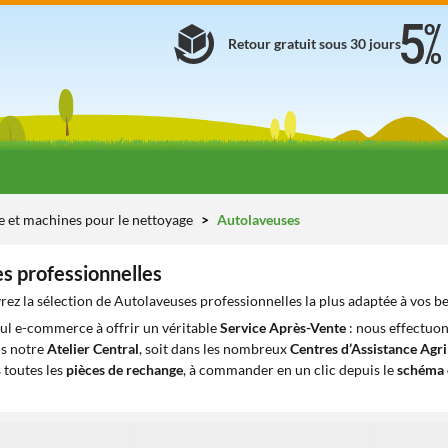
Retour gratuit sous 30 jours
e et machines pour le nettoyage
Autolaveuses
s professionnelles
ez la sélection de Autolaveuses professionnelles la plus adaptée à vos b
eul e-commerce à offrir un véritable
Service Après-Vente
: nous effectuon
ns notre
Atelier Central
, soit dans les nombreux
Centres d’Assistance Agr
 toutes les
pièces de rechange
, à commander en un clic depuis le
schéma 
1
1