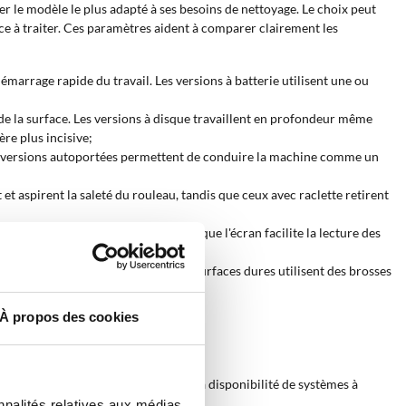
fier le modèle le plus adapté à ses besoins de nettoyage. Le choix peut
ce à traiter. Ces paramètres aident à comparer clairement les
marrage rapide du travail. Les versions à batterie utilisent une ou
 de la surface. Les versions à disque travaillent en profondeur même
ère plus incisive;
 Les versions autoportées permettent de conduire la machine comme un
 et aspirent la saleté du rouleau, tandis que ceux avec raclette retirent
le contrôle via application, tandis que l'écran facilite la lecture des
s plus sensibles. Les versions pour surfaces dures utilisent des brosses
À propos des cookies
té liquide pendant le même passage. La disponibilité de systèmes à
 travail plus intensifs.
nnalités relatives aux médias