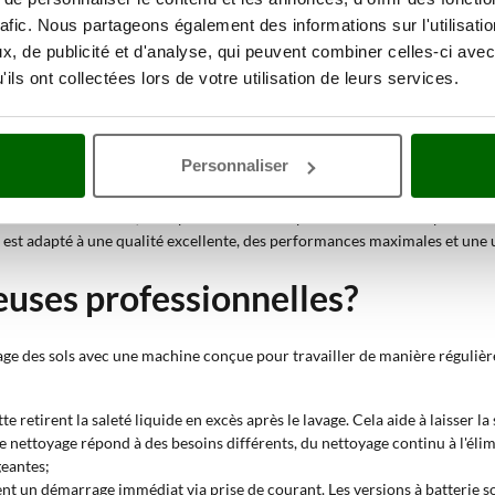
rafic. Nous partageons également des informations sur l'utilisati
elle compacte permet de nettoyer les surfaces fréquentées par passages rap
, de publicité et d'analyse, qui peuvent combiner celles-ci avec
ils ont collectées lors de votre utilisation de leurs services.
brosses à poils aident à éliminer la saleté plus résistante, même lorsque l
ou avec rouleau en microfibre conviennent aux interventions régulières sur
portées réduisent la fatigue de l'opérateur et rendent le travail sur de g
Personnaliser
uses à vapeur conviennent lorsque le nettoyage doit également inclure une 
re et occasionnelle, mais pour des travaux plus structurés et répétés. L
est adapté à une qualité excellente, des performances maximales et une u
euses professionnelles?
ge des sols avec une machine conçue pour travailler de manière régulière 
tte retirent la saleté liquide en excès après le lavage. Cela aide à laisser 
 nettoyage répond à des besoins différents, du nettoyage continu à l'élim
geantes;
ent un démarrage immédiat via prise de courant. Les versions à batterie son