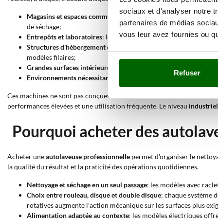
sociaux et d'analyser notre t
Magasins et espaces commerciaux
: une autolaveuse professionn
partenaires de médias sociaux
de séchage;
vous leur avez fournies ou qu'
Entrepôts et laboratoires
: les modèles pour surfaces dures avec 
Structures d'hébergement et bureaux
: les versions à batterie 
modèles filaires;
Grandes surfaces intérieures
: les machines autotractées ou auto
Refuser
Environnements nécessitant une hygiène soignée
: les autolave
Ces machines ne sont pas conçues pour une utilisation domestique légè
performances élevées et une utilisation fréquente. Le niveau
industriel
Pourquoi acheter des autolav
Acheter une
autolaveuse professionnelle
permet d'organiser le nettoya
la qualité du résultat et la praticité des opérations quotidiennes.
Nettoyage et séchage en un seul passage
: les modèles avec racle
Choix entre rouleau, disque et double disque
: chaque système de
rotatives augmente l'action mécanique sur les surfaces plus exi
Alimentation adaptée au contexte
: les modèles électriques offr