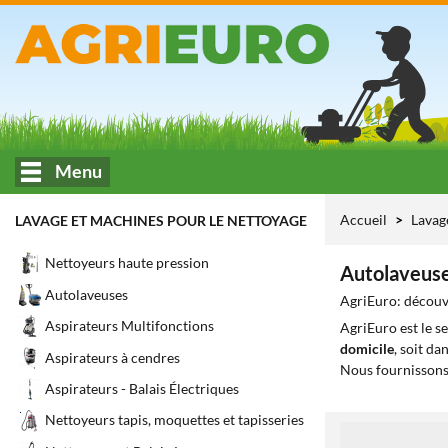
Menu
Accueil
Lavag
LAVAGE ET MACHINES POUR LE NETTOYAGE
Nettoyeurs haute pression
Autolaveuse
Autolaveuses
AgriEuro: découvr
Aspirateurs Multifonctions
AgriEuro est le s
domicile
, soit da
Aspirateurs à cendres
Nous fournissons
Aspirateurs - Balais Électriques
Nettoyeurs tapis, moquettes et tapisseries
1