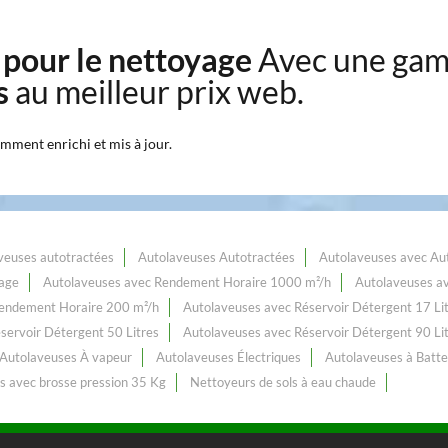
 pour le nettoyage
Avec une gam
s
au meilleur prix web.
amment enrichi et mis à jour.
veuses autotractées
Autolaveuses Autotractées
Autolaveuses avec Au
hage
Autolaveuses avec Rendement Horaire 1000 m²/h
Autolaveuses a
endement Horaire 200 m²/h
Autolaveuses avec Réservoir Détergent 17 Li
servoir Détergent 50 Litres
Autolaveuses avec Réservoir Détergent 90 Li
Autolaveuses À vapeur
Autolaveuses Électriques
Autolaveuses à Batte
s avec brosse pression 35 Kg
Nettoyeurs de sols à eau chaude