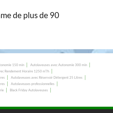
me de plus de 90
tonomie 150 min
Autolaveuses avec Autonomie 300 min
vec Rendement Horaire 1250 m²/h
tres
Autolaveuses avec Réservoir Détergent 25 Litres
tres
Autolaveuses professionnelles
rie
Black Friday Autolaveuses