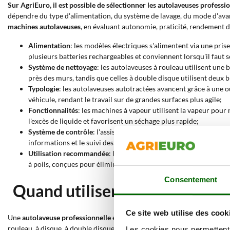
Sur AgriEuro, il est possible de sélectionner les autolaveuses professi
dépendre du type d'alimentation, du système de lavage, du mode d'avan
machines autolaveuses
, en évaluant autonomie, praticité, rendement du
Alimentation
: les modèles électriques s'alimentent via une pri
plusieurs batteries rechargeables et conviennent lorsqu'il faut 
Système de nettoyage
: les autolaveuses à rouleau utilisent une
près des murs, tandis que celles à double disque utilisent deux br
Typologie
: les autolaveuses autotractées avancent grâce à une 
véhicule, rendant le travail sur de grandes surfaces plus agile;
Fonctionnalités
: les machines à vapeur utilisent la vapeur pour 
l'excès de liquide et favorisent un séchage plus rapide;
Système de contrôle
: l'assistance vocale permet de contrôler et
informations et le suivi des fonctions actives;
Utilisation recommandée
: les modèles pour surfaces délicates s
à poils, conçues pour éliminer la saleté tenace.
Consentement
Quand utiliser une autolaveus
Ce site web utilise des cook
Une
autolaveuse professionnelle
est indiquée lorsque le nettoyage des 
rouleau, à disque, à double disque, avec raclette ou alimentation à batt
Les cookies nous permettent d