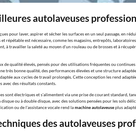
illeures autolaveuses professio
es pour laver, aspirer et sécher les surfaces en un seul passage, en réd
et répétable est nécessaire, comme les magasins, entrepôts, laboratoires
ent, à travailler la saleté au moyen d'un rouleau ou de brosses et à récupér
x de qualité élevés, pensés pour des utilisations fréquentes ou continu
 une très bonne qualité, des performances élevées et une structure adaptée
aptée aux cycles de travail prolongés. Cette conception les rend adaptées
s avec des résultats constants.
es sont électriques et s'alimentent via une prise de courant standard, tan
disque ou à double disque, avec des solutions pensées pour les sols délica
plication ou de l'assistance vocale rend la
machine autolaveuse
plus adapté
techniques des autolaveuses pro