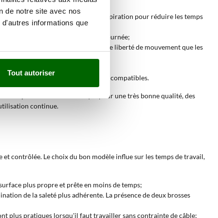
on de notre site avec nos
ides, en utilisant la raclette et l'aspiration pour réduire les temps
 d'autres informations que
e sol est souvent piétiné pendant la journée;
 les sols délicats, avec une plus grande liberté de mouvement que les
randes surfaces plus ordonné;
Tout autoriser
action assainissante sur les surfaces compatibles.
e niveau
professionnel
est indiqué pour une très bonne qualité, des
tilisation continue.
et contrôlée. Le choix du bon modèle influe sur les temps de travail,
la surface plus propre et prête en moins de temps;
ination de la saleté plus adhérente. La présence de deux brosses
t plus pratiques lorsqu'il faut travailler sans contrainte de câble;