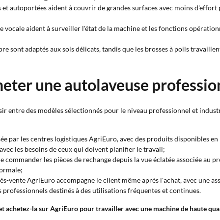
s et autoportées aident à couvrir de grandes surfaces avec moins d'effort
ce vocale aident à surveiller l'état de la machine et les fonctions opératio
bre sont adaptés aux sols délicats, tandis que les brosses à poils travaillen
heter une autolaveuse professio
ir entre des modèles sélectionnés pour le niveau professionnel et indus
nisée par les centres logistiques AgriEuro, avec des produits disponibles e
vec les besoins de ceux qui doivent planifier le travail;
e commander les pièces de rechange depuis la vue éclatée associée au prod
normale;
près-vente AgriEuro accompagne le client même après l'achat, avec une ass
s professionnels destinés à des utilisations fréquentes et continues.
 et achetez-la sur AgriEuro pour travailler avec une machine de haute qu