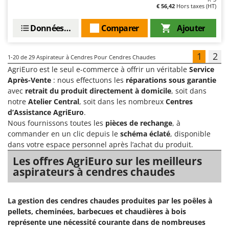
€ 56,42
Hors taxes (HT)
Données techniques
Comparer
Ajouter
1
2
1-20
de 29 Aspirateur à Cendres Pour Cendres Chaudes
AgriEuro est le seul e-commerce à offrir un véritable
Service
Après-Vente
: nous effectuons les
réparations sous garantie
avec
retrait du produit directement à domicile
, soit dans
notre
Atelier Central
, soit dans les nombreux
Centres
d’Assistance AgriEuro
.
Nous fournissons toutes les
pièces de rechange
, à
commander en un clic depuis le
schéma éclaté
, disponible
dans votre espace personnel après l’achat du produit.
Les offres AgriEuro sur les meilleurs
aspirateurs à cendres chaudes
La gestion des cendres chaudes produites par les poêles à
pellets, cheminées, barbecues et chaudières à bois
représente une nécessité courante dans de nombreuses