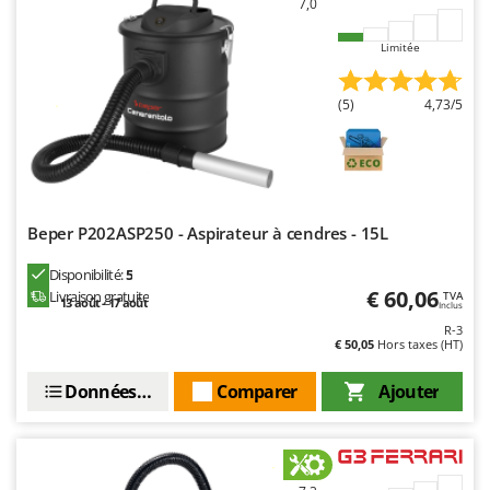
7,0
Limitée
(5)
4,73/5
Beper P202ASP250 - Aspirateur à cendres - 15L
Disponibilité:
5
€ 60,06
Livraison gratuite
TVA
13 août - 17 août
Inclus
R-3
€ 50,05
Hors taxes (HT)
Données techniques
Comparer
Ajouter