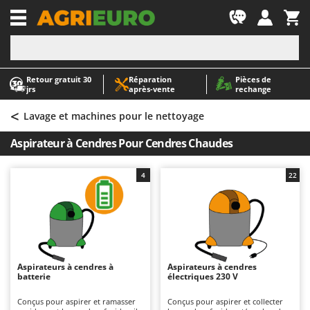
-1
Retour gratuit 30
Réparation
Pièces de
A
A
jrs
après‑vente
rechange
Abris de jardin
ABAC
<
Accessoires pour tracteurs tondeuses autoportés
AgriEuro Premium
Lavage et machines pour le nettoyage
Aérateurs Scarificateurs pour gazon
AgriEuro TOP-LINE
Aspirateur à Cendres Pour Cendres Chaudes
Arracheuses de pommes de terre pour tracteur
AGT
Aspirateurs - Balais Électriques
Aima
4
22
Aspirateurs à cendres
Airmec
Aspirateurs à feuilles sur roues
AL-KO
Aspirateurs de piscine
ALA 2000
Aspirateurs Multifonctions
Alce
Aspirateurs à cendres à
Aspirateurs à cendres
batterie
électriques 230 V
Atomiseurs agricoles pour tracteurs
Alpina
Atomiseurs pour traitements
Ama
Conçus pour aspirer et ramasser
Conçus pour aspirer et collecter