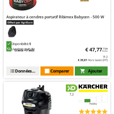
Aspirateur à cendres portatif Ribimex Babycen - 500 W
Offert par AgriEuro
Disponibilité:
5
€ 47,77
Livraison gratuite
TVA
13 août - 17 août
Inclus
R-2
€ 39,81
Hors taxes (HT)
Données techniques
Comparer
Ajouter
7,2
Hobby