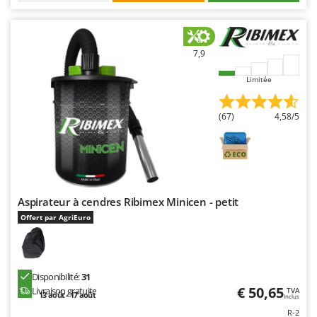
Seven Italy
Shark
Silky
7,9
Simatech
Limitée
Sirman
Skil
(67)
4,58/5
Smartwood
Smeg
Snapper
Solidur
Aspirateur à cendres Ribimex Minicen - petit
Spice Electronics
Offert par AgriEuro
Spiralmac
Spring Protezione
Disponibilité:
31
Spyro
€ 50,65
Livraison gratuite
TVA
13 août - 17 août
Inclus
Stanley
R-2