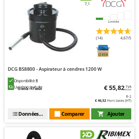
Oriental Koshin
7,1
Outdoorchef
Limitée
P
Palazzetti
(14)
4,67/5
Palumbo Pavi
Partisani
Paterlini
Philips
DCG BS8800 - Aspirateur à cendres 1200 W
Pramac
Disponibilité:
5
Prismafood
€ 55,82
Livraison gratuite
TVA
13 août - 17 août
Inclus
R-2
R
€ 46,52
Hors taxes (HT)
R.G.V.
Données techniques
Comparer
Ajouter
Rato
Reber
Redback