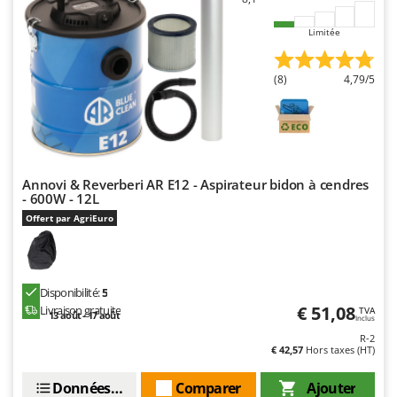
Limitée
(8)
4,79/5
Annovi & Reverberi AR E12 - Aspirateur bidon à cendres
- 600W - 12L
Offert par AgriEuro
Disponibilité:
5
€ 51,08
Livraison gratuite
TVA
13 août - 17 août
Inclus
R-2
€ 42,57
Hors taxes (HT)
Données techniques
Comparer
Ajouter