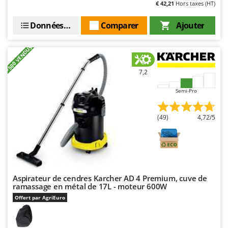
€ 42,21
Hors taxes (HT)
Stiga
Stocker
Données techniques
Comparer
Ajouter
Sunseeker
+500 VENDUS
T
Tecla
7,2
TecnoGen
Semi-Pro
Tellarini Pompe
Telwin
(49)
4,72/5
Tenco
Tineco
Titania
Tornado
Aspirateur de cendres Karcher AD 4 Premium, cuve de
ramassage en métal de 17L - moteur 600W
Tre Spade
Offert par AgriEuro
Trev - Abrek - TecnoVIR
Trotec