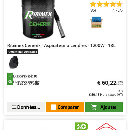
N
New O.M.R.A.
(35)
4,75/5
Nilfisk
Ninja
Novatec
Novital
Ribimex Cenerix - Aspirateur à cendres - 1200W - 18L
NuAir
Offert par AgriEuro
NuovaFac
O
Officine Savioli
Disponibilité:
10
Oliviero
€ 60,22
Livraison gratuite
TVA
13 août - 17 août
Inclus
Olix
R-3
€ 50,18
Hors taxes (HT)
OMA
Données techniques
Comparer
Ajouter
Omas
Ompagrill
Ooni