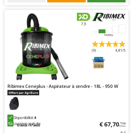
7,9
Hobby
(9)
4,81/5
Ribimex Ceneplus - Aspirateur à cendre - 18L - 950 W
Offert par AgriEuro
Disponibilité:
4
€ 67,70
Livraison gratuite
TVA
13 août - 17 août
Inclus
R-3