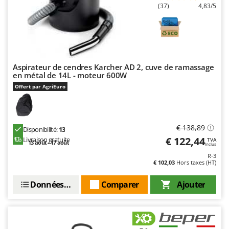
(37)
4,83/5
Aspirateur de cendres Karcher AD 2, cuve de ramassage
en métal de 14L - moteur 600W
Offert par AgriEuro
€ 138,89
Disponibilité:
13
€ 122,44
Livraison gratuite
TVA
13 août - 17 août
Inclus
R-3
€ 102,03
Hors taxes (HT)
Données techniques
Comparer
Ajouter