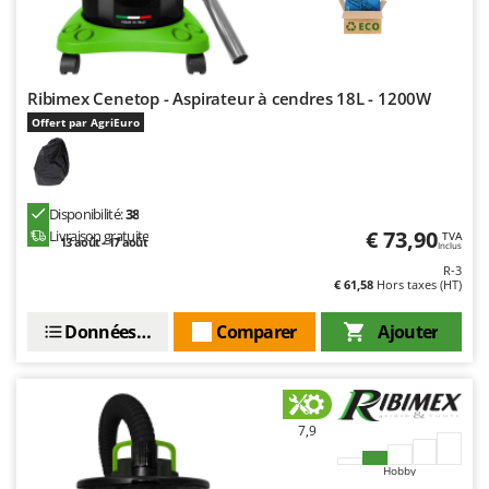
Master
Mastercook
Masterpro
Ribimex Cenetop - Aspirateur à cendres 18L - 1200W
McCulloch
Offert par AgriEuro
MCH
Michelin
Mille
Disponibilité:
38
€ 73,90
Livraison gratuite
TVA
Minox
13 août - 17 août
Inclus
R-3
Mockmill
€ 61,58
Hors taxes (HT)
More than chef
Données techniques
Comparer
Ajouter
MOSA
MOVA
Mowox
7,9
MTD
Hobby