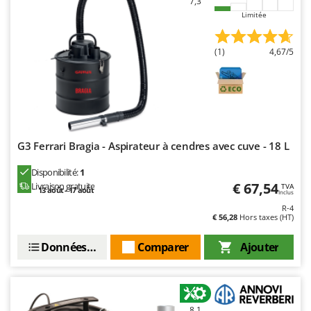
7,3
Limitée
(1)
4,67/5
G3 Ferrari Bragia - Aspirateur à cendres avec cuve - 18 L
Disponibilité:
1
€ 67,54
Livraison gratuite
TVA
13 août - 17 août
Inclus
R-4
€ 56,28
Hors taxes (HT)
Données techniques
Comparer
Ajouter
8,1