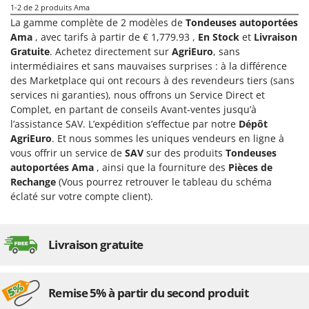
1-2
de 2 produits Ama
Comet
F
La gamme complète de 2 modèles de
Tondeuses autoportées
Fendeuses à bois
Cresco
Ama
, avec tarifs à partir de € 1,779.93 ,
En Stock
et
Livraison
Filets pour la Récolte des olives
Gratuite
. Achetez directement sur
AgriEuro
, sans
Cruccolini
intermédiaires et sans mauvaises surprises : à la différence
Filtres pour vin et huile
CTEK
des Marketplace qui ont recours à des revendeurs tiers (sans
Floconneuses
services ni garanties), nous offrons un Service Direct et
D
Complet, en partant de conseils Avant-ventes jusqu’à
Fouloirs - Égrappoirs
Dal Degan
l’assistance SAV. L’expédition s’effectue par notre
Dépôt
Fourches pour tracteur
DCG
AgriEuro
. Et nous sommes les uniques vendeurs en ligne à
Fours d'extérieur - intérieur pour pizza et cuisine
vous offrir un service de
SAV
sur des produits
Tondeuses
Deca
autoportées Ama
, ainsi que la fourniture des
Pièces de
Fours électriques
DeWalt
Rechange
(Vous pourrez retrouver le tableau du schéma
Fraises à neige
Di Martino
éclaté sur votre compte client).
Fraises rotatives pour tracteur
Diavola Pro
Friteuses sans huile
Diesse
Livraison gratuite
Docma
G
Générateurs d'air chaud
Dominion
Remise 5% à partir du second produit
Godets à terre basculants pour tracteur
Dreame