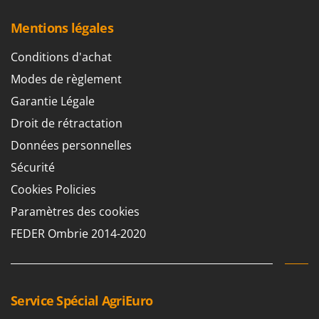
Machines pour la transformation des fruits
Famur
Machines sous vide
Mentions légales
FARMER
Motobineuses
FBC
Conditions d'achat
Motoculteurs
Ferrari Group
Modes de règlement
Motofaucheuses
Ferroni
Garantie Légale
Motopompes pour irrigation
Ferrua
Droit de rétractation
Moulins à céréales électriques
FIAC
Données personnelles
Moulins à farine
FIEM
Sécurité
Fimar
N
Cookies Policies
Nettoyeurs et Balais à vapeur
FINI
Paramètres des cookies
Nettoyeurs haute pression
Fiorentini
FEDER Ombrie 2014-2020
Nettoyeurs tapis, moquettes et tapisseries
Fiskars
Flymo
P
Peignes vibreurs et Secoueurs à olives
Fontana Forni
Service Spécial AgriEuro
Pelles rétros pour tracteur
Forest Master