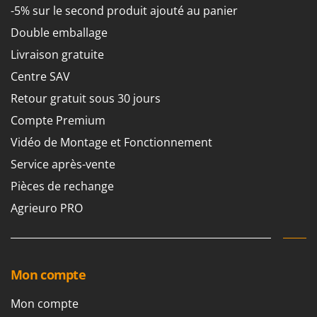
Perches Élagueuses
-5% sur le second produit ajouté au panier
Francini
Pétrins à Spirale
Double emballage
G
Piscines
G3 Ferrari
Livraison gratuite
Planteuses de pommes de terre pour tracteur
Gardena
Centre SAV
Plateaux de coupe pour tracteur
Garofalo
Retour gratuit sous 30 jours
Plumeuses
GeoTech
Compte Premium
Pompes d'irrigation à tracteur
GeoTech Pro
Vidéo de Montage et Fonctionnement
Pompes de transfert
Gierre
Service après-vente
Pompes immergées électriques
Ginko - MGM
Pièces de rechange
Postes à souder
Gipeco
Agrieuro PRO
Poussoirs à saucisse
Girmi
Power Stations - Batteries - Centrales électriques portables
GRAEF
Presses à pellets
Gre
Mon compte
Pressoirs à fruits
GreenBay
Pressoirs à Raisin
Mon compte
Greenworks