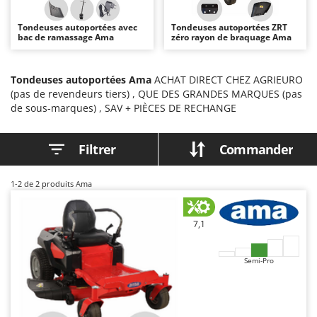
Autolaveuses
Ambrogio Robot
Tondeuses autoportées avec
Tondeuses autoportées ZRT
Autres produits
Annovi Reverberi
bac de ramassage Ama
zéro rayon de braquage Ama
ANTHBOT
B
Balayeuses
Archman
Tondeuses autoportées Ama
ACHAT DIRECT CHEZ AGRIEURO
(pas de revendeurs tiers) , QUE DES GRANDES MARQUES (pas
Bancs de scie pour le bois - Scies à bûches
Arco
de sous-marques) , SAV + PIÈCES DE RECHANGE
Barbecues
Ardes
Bennes pour tracteur
Argo
Filtrer
Commander
Brosses pour sols extérieurs
Ariete
Brouettes à moteur
Artus
1-2
de 2 produits Ama
Broyeurs à axe horizontal pour tracteur
Attila
Broyeurs de branches et végétaux
Ausonia
7,1
Butteurs pour tracteur
Awelco
Semi-Pro
C
B
Chargeurs de batterie - Démarreurs
Baesso
Charrues pour tracteur
Bahco