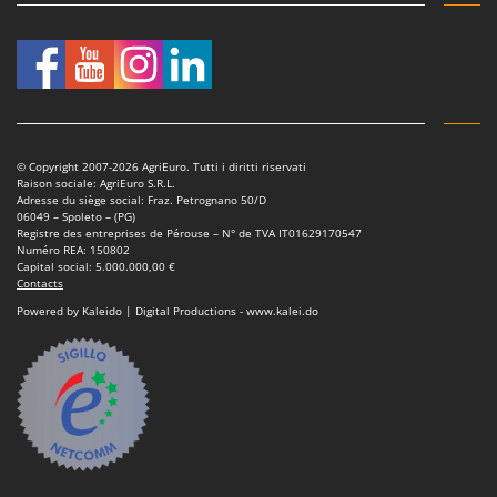
Tondeuses autoportées
Lampacrescia - MGM
Tondeuses débroussailleuses thermiques
Landxcape
Trancheuses
LAR Casalinghi
Trancheuses de sol
Lavor
Transpalettes
Linea VZ
© Copyright 2007-2026 AgriEuro. Tutti i diritti riservati
Treuils de débardage
Lisam
Raison sociale: AgriEuro S.R.L.
Adresse du siège social: Fraz. Petrognano 50/D
Tronçonneuses
Lotusgrill
06049 – Spoleto – (PG)
Registre des entreprises de Pérouse – N° de TVA IT01629170547
Numéro REA: 150802
V
M
Vêtements de Sécurité
Capital social: 5.000.000,00 €
M.A.I.BO.
Contacts
Vibroculteurs à tracteur
Macom
Powered by Kaleido | Digital Productions - www.kalei.do
Macte Ovens
Makita
MAMMAMIA
Marcato
Marina Systems