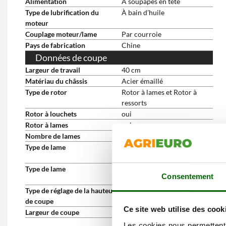
Alimentation
À soupapes en tête
Type de lubrification du
À bain d'huile
moteur
Couplage moteur/lame
Par courroie
Pays de fabrication
Chine
Données de coupe
Largeur de travail
40 cm
Matériau du châssis
Acier émaillé
Type de rotor
Rotor à lames et Rotor à
ressorts
Rotor à louchets
oui
Rotor à lames
oui
Nombre de lames
18 (doubles)
Type de lame
Rotor à lames + rotor à
louchets
Type de lame
Rotor à lames + rotor à
Consentement
louchets
Type de réglage de la hauteur
Centralisée
de coupe
Ce site web utilise des cook
Largeur de coupe
40 cm
Les cookies nous permettent d