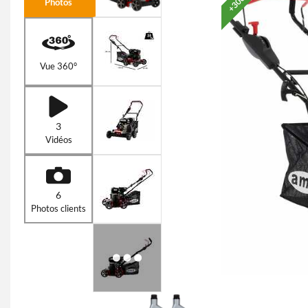
Photos
Vue 360°
3
Vidéos
6
Photos clients