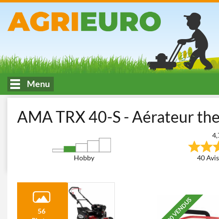
Menu
Accueil
Tonte et entretien du jardin
Aérateurs Scarificateurs p
AMA TRX 40-S - Aérateur the
4,
Hobby
40 Avis
+300 VENDUS
56