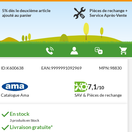
5% dès le deuxième article
Pièces de rechange +
ajouté au panier
Service Après-Vente
mes fixes
Ama TRX 40-S
ID:
K600638
EAN:
9999991092969
MPN:
98830
7,1
/10
Catalogue Ama
SAV & Pièces de rechange
En stock
3 produits en Stock
Livraison gratuite*