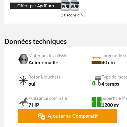
Offert par AgriEuro
2 flacons d'huile de 600 ml
Données techniques
Matériau du châssis
Largeur de tr
Acier émaillé
40 cm
Rotor à louchets
Type de mot
oui
4 temps
Puissance nominale
Superficie 
7 HP
1200 m²
Ajouter au Comparatif