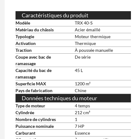
Caractéristiques du produit
Modèle
TRX 40-S
Matériau du châssis
Acier émaillé
Typologie
Moteur thermique
Activation
Thermique
Traction
À poussée manuelle
Coupe avec bac de
De série
ramassage
Capacité du bac de
45 L
ramassage
Superficie MAX
1200 m²
Pays de fabrication
Chine
Données techniques du moteur
Type de moteur
4 temps
Cylindrée
212 cm³
Nombre de cylindres
1
Puissance nominale
7 HP
Carburant
Essence