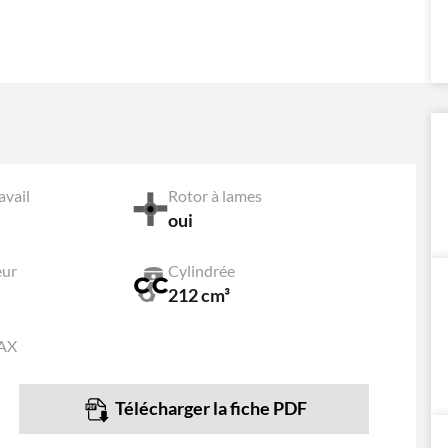
avail
Rotor à lames
oui
eur
Cylindrée
212 cm³
MAX
Télécharger la fiche PDF