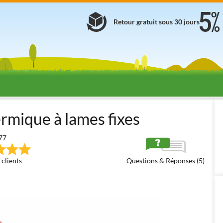
Retour gratuit sous 30 jours
our gazon
Scarificateurs thermiques
Scarificateurs thermiques à la
rmique à lames fixes
77
 clients
Questions & Réponses (5)