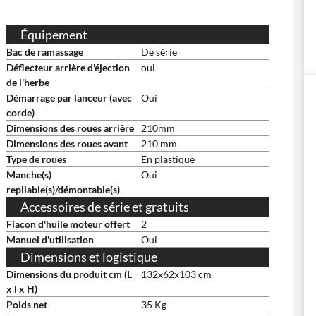
Équipement
Bac de ramassage
De série
Déflecteur arrière d'éjection
oui
de l'herbe
Démarrage par lanceur (avec
Oui
corde)
Dimensions des roues arrière
210mm
Dimensions des roues avant
210 mm
Type de roues
En plastique
Manche(s)
Oui
repliable(s)/démontable(s)
Accessoires de série et gratuits
Flacon d'huile moteur offert
2
Manuel d'utilisation
Oui
Dimensions et logistique
Dimensions du produit cm (L
132x62x103 cm
x l x H)
Poids net
35 Kg