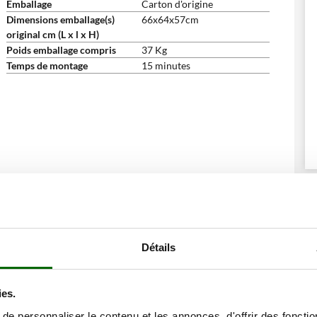
Emballage
Carton d'origine
Dimensions emballage(s)
66x64x57cm
original cm (L x l x H)
Poids emballage compris
37 Kg
Temps de montage
15 minutes
Détails
ies.
e personnaliser le contenu et les annonces, d'offrir des fonctio