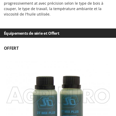
Tondeuses autoportées
Lampacrescia - MGM
progressivement at avec précision selon le type de bois à
couper, le type de travail, la température ambiante et la
Tondeuses débroussailleuses thermiques
Landxcape
viscosité de l'huile utilisée.
Trancheuses
LAR Casalinghi
Trancheuses de sol
Lavor
Transpalettes
Équipements de série et Offert
Linea VZ
Treuils de débardage
Lisam
OFFERT
Tronçonneuses
Lotusgrill
V
M
Vêtements de Sécurité
M.A.I.BO.
Vibroculteurs à tracteur
Macom
Macte Ovens
Makita
MAMMAMIA
Marcato
Marina Systems