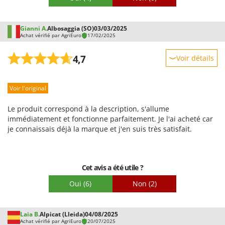
Gianni A.
Albosaggia (SO)
03/03/2025
Achat vérifié par AgriEuro
17/02/2025
4,7
Voir détails
Robustesse
Voir l'original
Prestations
Facilité d'utilisation
Le produit correspond à la description, s'allume
Qualité / Prix
immédiatement et fonctionne parfaitement. Je l'ai acheté car
je connaissais déjà la marque et j'en suis très satisfait.
Facilité de montage
Emballage
Cet avis a été utile ?
Oui
(6)
Non
(2)
Laia B.
Alpicat (Lleida)
04/08/2025
Achat vérifié par AgriEuro
20/07/2025