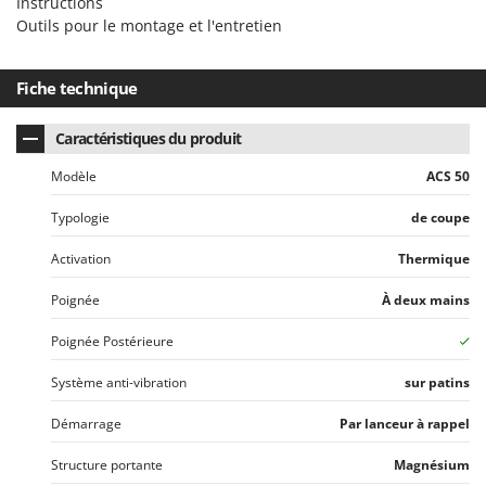
Instructions
Stiga
Outils pour le montage et l'entretien
Stocker
Sunseeker
Fiche technique
T
Caractéristiques du produit
Tecla
TecnoGen
Modèle
ACS 50
Tellarini Pompe
Typologie
de coupe
Telwin
Activation
Thermique
Tenco
Poignée
À deux mains
Tineco
Titania
Poignée Postérieure
Tornado
Système anti-vibration
sur patins
Tre Spade
Démarrage
Par lanceur à rappel
Trev - Abrek - TecnoVIR
Trotec
Structure portante
Magnésium