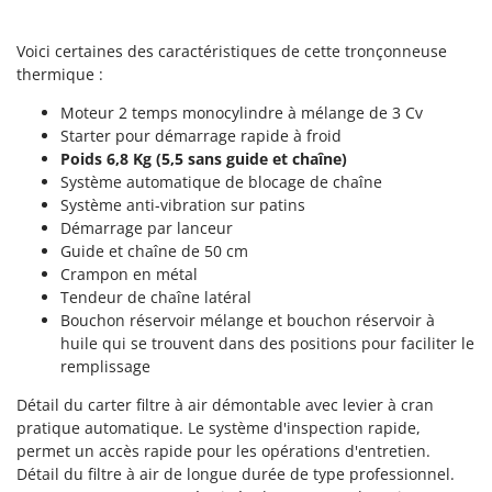
Perches Élagueuses
Francini
Pétrins à Spirale
Voici certaines des caractéristiques de cette tronçonneuse
G
Piscines
thermique :
G3 Ferrari
Planteuses de pommes de terre pour tracteur
Moteur 2 temps monocylindre à mélange de 3 Cv
Gardena
Starter pour démarrage rapide à froid
Plateaux de coupe pour tracteur
Garofalo
Poids 6,8 Kg (5,5 sans guide et chaîne)
Plumeuses
GeoTech
Système automatique de blocage de chaîne
Pompes d'irrigation à tracteur
Système anti-vibration sur patins
GeoTech Pro
Démarrage par lanceur
Pompes de transfert
Gierre
Guide et chaîne de 50 cm
Pompes immergées électriques
Crampon en métal
Ginko - MGM
Tendeur de chaîne latéral
Postes à souder
Gipeco
Bouchon réservoir mélange et bouchon réservoir à
Poussoirs à saucisse
huile qui se trouvent dans des positions pour faciliter le
Girmi
remplissage
Power Stations - Batteries - Centrales électriques portables
GRAEF
Presses à pellets
Détail du carter filtre à air démontable avec levier à cran
Gre
pratique automatique. Le système d'inspection rapide,
Pressoirs à fruits
GreenBay
permet un accès rapide pour les opérations d'entretien.
Pressoirs à Raisin
Détail du filtre à air de longue durée de type professionnel.
Greenworks