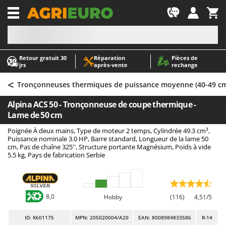
-1
Retour gratuit 30
Réparation
Pièces de
A
A
jrs
après‑vente
rechange
Abris de jardin
ABAC
<
Accessoires pour tracteurs tondeuses autoportés
AgriEuro Premium
Tronçonneuses thermiques de puissance moyenne (40-49 cm
Aérateurs Scarificateurs pour gazon
AgriEuro TOP-LINE
Alpina ACS 50 - Tronçonneuse de coupe thermique -
Arracheuses de pommes de terre pour tracteur
AGT
Lame de 50 cm
Aspirateurs - Balais Électriques
Aima
Poignée À deux mains, Type de moteur 2 temps, Cylindrée 49.3 cm³,
Puissance nominale 3.0 HP, Barre standard, Longueur de la lame 50
Aspirateurs à cendres
Airmec
cm, Pas de chaîne 325'', Structure portante Magnésium, Poids à vide
5.5 kg, Pays de fabrication Serbie
Aspirateurs à feuilles sur roues
AL-KO
Aspirateurs de piscine
ALA 2000
Aspirateurs Multifonctions
Alce
8,0
Hobby
(116)
4,51/5
Atomiseurs agricoles pour tracteurs
Alpina
Atomiseurs pour traitements
Ama
ID
: K601175
MPN: 205020004/A20
EAN: 8008984833586
R-14