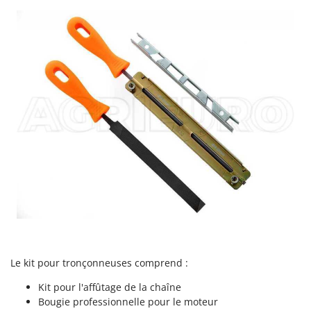
N
New O.M.R.A.
Nilfisk
Ninja
Novatec
Novital
NuAir
NuovaFac
O
Officine Savioli
Oliviero
Olix
OMA
Omas
Le kit pour tronçonneuses comprend :
Ompagrill
Kit pour l'affûtage de la chaîne
Ooni
Bougie professionnelle pour le moteur