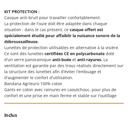
Resto Italia
Ribimex
KIT PROTECTION :
Casque anti-bruit pour travailler confortablement.
Ripartrak
La protection de l'ouïe doit être adaptée dans chaque
Ritter
situation : dans le cas présent, ce
casque offert est
spécialement étudié pour affaiblir la nuisance sonore de la
River Systems
débroussailleuse.
Robomow
Lunettes de protection utilisables en alternative à la visière.
Ce sont des lunettes
certifiées CE en polycarbonate
doté
Rossofuoco
d'un verre panoramique
anti-buée
et
anti-rayures.
La
Rover Pompe
ventilation est garantie par des trous réalisés directement sur
Royal Food
la structure des lunettes afin d'éviter l'embuage et
d'augmenter le confort d'utilisation.
Ryobi
Bandana Agrieuro 100% coton
Gants en coton avec rainures en caoutchouc, pour plus de
S
confort et une prise en main ferme et stable sur l'outillage
S.T.P.
Santos
Sbaraglia
Inclus
Schnitzer