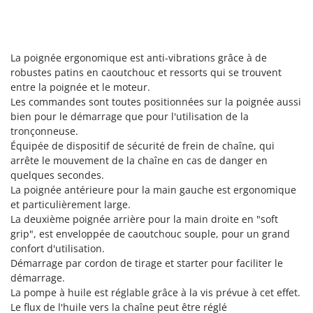
Scies alternatives à batterie
Intex
Scies de jardin télescopiques
Italyco
Sécateurs électriques à batterie
ITM
La poignée ergonomique est anti-vibrations grâce à de
Sécateurs et Échenilloirs manuels
robustes patins en caoutchouc et ressorts qui se trouvent
J
entre la poignée et le moteur.
Sécateurs pneumatiques
JOLLY ITALIA
Les commandes sont toutes positionnées sur la poignée aussi
Semoirs et Épandeurs d'engrais
bien pour le démarrage que pour l'utilisation de la
K
Socs pour tracteur
tronçonneuse.
KAAZ
Équipée de dispositif de sécurité de frein de chaîne, qui
Souffleurs aspirateurs pour Feuilles
Karcher
arrête le mouvement de la chaîne en cas de danger en
Soufreuses - Poudreuses à dos
quelques secondes.
Kasco
La poignée antérieure pour la main gauche est ergonomique
Soufreuses - Poudreuses pour tracteur
Kemper
et particulièrement large.
Keter
La deuxième poignée arrière pour la main droite en "soft
T
Taille-haies
grip", est enveloppée de caoutchouc souple, pour un grand
KitchenAid
confort d'utilisation.
Taille-haies à bras pour tracteur
Komo
Démarrage par cordon de tirage et starter pour faciliter le
Tarières
démarrage.
L
La pompe à huile est réglable grâce à la vis prévue à cet effet.
Tondeuses à Gazon
Laica
Le flux de l'huile vers la chaîne peut être réglé