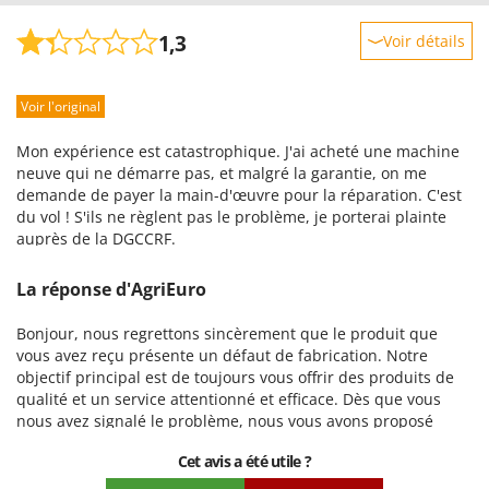
1,3
Voir détails
Robustesse
Voir l'original
Prestations
Facilité d'utilisation
Mon expérience est catastrophique. J'ai acheté une machine
Qualité / Prix
neuve qui ne démarre pas, et malgré la garantie, on me
demande de payer la main-d'œuvre pour la réparation. C'est
Facilité de montage
du vol ! S'ils ne règlent pas le problème, je porterai plainte
Emballage
auprès de la DGCCRF.
La réponse d'AgriEuro
Bonjour, nous regrettons sincèrement que le produit que
vous avez reçu présente un défaut de fabrication. Notre
objectif principal est de toujours vous offrir des produits de
qualité et un service attentionné et efficace. Dès que vous
nous avez signalé le problème, nous vous avons proposé
deux options pour le résoudre au plus vite : la première
Cet avis a été utile ?
consistait à nous envoyer une courte vidéo à transmettre au
fabricant afin d'obtenir l'autorisation immédiate de faire jouer