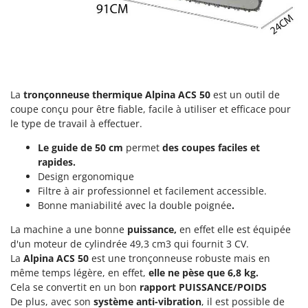
Groupes électrogènes
E
Gyrobroyeurs à lame pour tracteur
EcoFlow
Edilmark
H
Haches - Cognées et Hachettes
Effeuno
Hachoirs à viande
Einhell
La
tronçonneuse thermique
Alpina ACS 50
est un outil de
coupe conçu pour être fiable, facile à utiliser et efficace pour
Herses à Dents
Elegen
le type de travail à effectuer.
Herses Rotatives
Energy Gruppi
Le guide de 50 cm
permet
des coupes faciles et
Enotecnica Pillan
L
rapides.
Lames à neige
Eschenfelder
Design ergonomique
Lames niveleuses pour tracteur
Filtre à air professionnel et facilement accessible.
EuroMech
Bonne maniabilité avec la double poignée
.
Lave-vitres
Eurosystems
La machine a une bonne
puissance,
en effet elle est équipée
Lieuses électriques pour vignes
d'un moteur de cylindrée 49,3 cm3 qui fournit 3 CV.
F
FAC
La
Alpina ACS 50
est une tronçonneuse robuste mais en
M
Machines à pâtes
même temps légère, en effet,
elle ne pèse que 6,8 kg.
Fama Industrie
Cela se convertit en un bon
rapport PUISSANCE/POIDS
Machines de nettoyage pour panneaux photovoltaïques et surfaces vitrées
Famag
De plus, avec son
système anti-vibration
, il est possible de