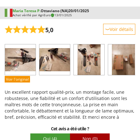
Maria Teresa P.
Ottaviano (NA)
20/01/2025
Achat vérifié par AgriEuro
13/01/2025
5,0
Voir détails
Robustesse
Prestations
Facilité d'utilisation
Qualité / Prix
Facilité de montage
Voir l'original
Emballage
Un excellent rapport qualité-prix, un montage facile, une
robustesse, une fiabilité et un confort d'utilisation sont les
maîtres mots de cette tronçonneuse. La prise en main
confortable, le débattement et la longueur de lame optimaux,
bref, précision, efficacité et stabilité. Et merci encore à
Agrieuro pour les accessoires fournis.
Cet avis a été utile ?
Oui
(4)
Non
(0)