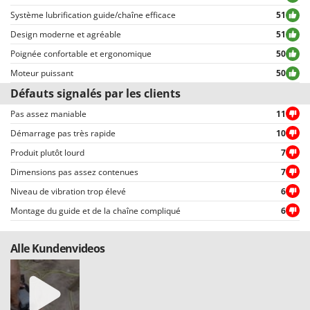
des données personnelles.
Système lubrification guide/chaîne efficace
51
Tous les commentaires, qu’ils soient positifs ou négatifs, peuvent être
consultés rapidement par nos visiteurs, grâce également aux filtres qui
Design moderne et agréable
51
permettent une sélection rapide, comme par exemple celui permettant de
Poignée confortable et ergonomique
50
choisir entre avis positifs et négatifs.
Moteur puissant
50
Défauts signalés par les clients
Pas assez maniable
11
Démarrage pas très rapide
10
Produit plutôt lourd
7
Dimensions pas assez contenues
7
Niveau de vibration trop élevé
6
Montage du guide et de la chaîne compliqué
6
Alle Kundenvideos