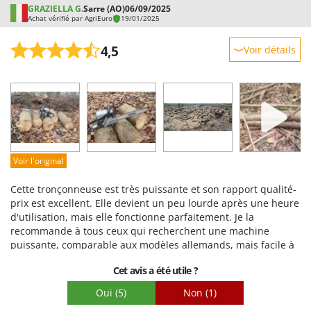
GRAZIELLA G.
Sarre (AO)
06/09/2025
Achat vérifié par AgriEuro
19/01/2025
4,5
Voir détails
Robustesse
Prestations
Facilité d'utilisation
Qualité / Prix
Facilité de montage
Voir l'original
Emballage
Cette tronçonneuse est très puissante et son rapport qualité-
prix est excellent. Elle devient un peu lourde après une heure
d'utilisation, mais elle fonctionne parfaitement. Je la
recommande à tous ceux qui recherchent une machine
puissante, comparable aux modèles allemands, mais facile à
manier. L'emballage est soigné et l'huile et les accessoires
Cet avis a été utile ?
fournis sont de meilleure qualité que ceux d'origine ; vous
n'aurez donc pas besoin d'en acheter d'autres. Puissante et
Oui
(5)
Non
(1)
robuste.