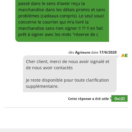
passé dans le sens d'avoir reçu la
marchandise dans les délais promis et sans
problèmes (cadeaux compris) .Le seul souci
concerne le courrier qui m'a livré la
marchandise sans rien signer !! ?? !! en fait
prêt à signer avec les mots "réserve de c
dès
Agrieuro
date
17/6/2020
Cher client, merci de nous avoir signalé et
de nous avoir contactés
Je reste disponible pour toute clarification
supplémentaire.
Oui
(2)
Cette réponse a été utile ?