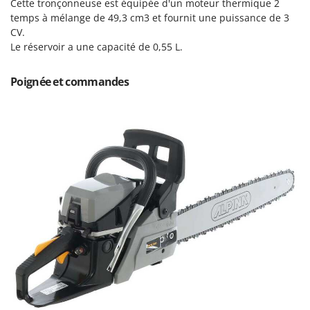
Cette tronçonneuse est équipée d'un moteur thermique 2
Pulvérisateurs
GRIFO
temps à mélange de 49,3 cm3 et fournit une puissance de 3
Pulvérisateurs portés
GVS
CV.
Le réservoir a une capacité de 0,55 L.
GYS
R
Rafraîchisseurs d'air par évaporation
Poignée et commandes
H
Rampes de chargement en aluminium
Hailo
Râpes à fromage électriques
Helvi
Râteaux pour tracteur
Henx
Remplisseuses
HiKOKI
Robots nettoyeurs de piscine
Honda
Robots Tondeuses
I
Rogneuses de souches
Idromatic
Rouleaux pour tracteur
Il-Tec
Imperia
S
Scies à os
Infaco
Scies à Ruban
Intec