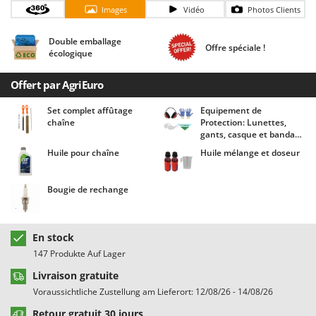
Chaudrons électriques pour polenta
Barbieri
Images
Vidéo
Photos Clients
Cisailles à gazon à batterie
Batavia
Double emballage
Offre spéciale !
Cisailles taille-haies manuelles
Benassi
écologique
Climatiseurs
Beper
Offert par AgriEuro
Compresseurs d'air électriques
Berkel
Set complet affûtage
Equipement de
Compresseurs pour la récolte des olives et la taille
Bernardi
chaîne
Protection: Lunettes,
gants, casque et bandana
Coupe-bordures - Trimmers
Bertolini Pumps
Agrieuro !
Huile pour chaîne
Huile mélange et doseur
Coupe-branches
Besser Vacuum
Couveuses à œufs
Bestway
Bougie de rechange
Cultivateurs Tiller à ressorts - Extirpateurs
Beta tools
Bissell
D
En stock
Débroussailleuses
Black & Decker
147 Produkte Auf Lager
Décompacteurs agricoles
BlackStone
Livraison gratuite
Découpeurs plasma
Blue Bird
Voraussichtliche Zustellung am Lieferort: 12/08/26 - 14/08/26
Déplaqueuses de gazon
Bomet
Retour gratuit 30 jours