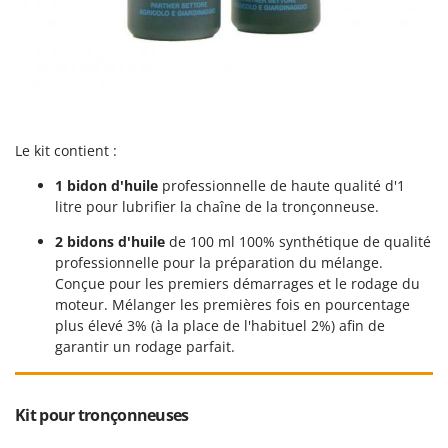
Master
Mastercook
Masterpro
McCulloch
MCH
Le kit contient :
Michelin
1 bidon d'huile
professionnelle de haute qualité d'1
Mille
litre pour lubrifier la chaîne de la tronçonneuse.
Minox
2 bidons d'huile
de 100 ml 100% synthétique de qualité
Mockmill
professionnelle pour la préparation du mélange.
More than chef
Conçue pour les premiers démarrages et le rodage du
moteur. Mélanger les premières fois en pourcentage
MOSA
plus élevé 3% (à la place de l'habituel 2%) afin de
MOVA
garantir un rodage parfait.
Mowox
MTD
Kit pour tronçonneuses