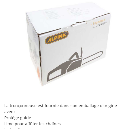
Seven Italy
Shark
Silky
Simatech
Sirman
Skil
Smartwood
Smeg
Snapper
Solidur
Spice Electronics
Spiralmac
La tronçonneuse est fournie dans son emballage d'origine
Spring Protezione
avec :
Spyro
Protège guide
Stanley
Lime pour affûter les chaînes