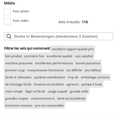
Média
Avec photo
Avec vidéo
Avis trouvés:
116
Filtrer les avis qui nomment:
excellent rapport qualité prix
bon produit
première fois
excellente qualité
suis satisfait
machine puissante
excellentes performances
bonne puissance
premier coup
tronçonneuse fonctionne
est difficile
seul défaut
facile d' utilisation
système antivibration
trop de
emballage correcte
de montage facile
livraison et excellent
agrieuro
pompe à huile
mais simple
léger et facile
usage auquel
grande taille
grandes coupes
contrairement à
lame est excellente
émissions sonores
prix est raisonnable