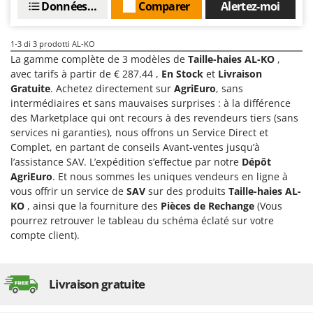
Données techniques
Comparer
Alertez-moi
Groupes électrogènes
E
Gyrobroyeurs à lame pour tracteur
EcoFlow
1-3
di 3 prodotti AL-KO
Edilmark
La gamme complète de 3 modèles de
Taille-haies AL-KO
,
H
Haches - Cognées et Hachettes
Effeuno
avec tarifs à partir de € 287.44 ,
En Stock
et
Livraison
Gratuite
. Achetez directement sur
AgriEuro
, sans
Hachoirs à viande
Einhell
intermédiaires et sans mauvaises surprises : à la différence
Herses à Dents
Elegen
des Marketplace qui ont recours à des revendeurs tiers (sans
Herses Rotatives
services ni garanties), nous offrons un Service Direct et
Energy Gruppi
Complet, en partant de conseils Avant-ventes jusqu’à
Enotecnica Pillan
l’assistance SAV. L’expédition s’effectue par notre
Dépôt
L
Lames à neige
AgriEuro
. Et nous sommes les uniques vendeurs en ligne à
Eschenfelder
vous offrir un service de
SAV
sur des produits
Taille-haies AL-
Lames niveleuses pour tracteur
EuroMech
KO
, ainsi que la fourniture des
Pièces de Rechange
(Vous
Lave-vitres
Eurosystems
pourrez retrouver le tableau du schéma éclaté sur votre
compte client).
Lieuses électriques pour vignes
F
FAC
M
Machines à pâtes
Fama Industrie
Livraison gratuite
Machines de nettoyage pour panneaux photovoltaïques et surfaces vitrées
Famag