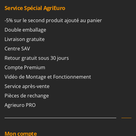
Pulvérisateurs
GRIFO
Service Spécial AgriEuro
Pulvérisateurs portés
GVS
-5% sur le second produit ajouté au panier
GYS
R
Rafraîchisseurs d'air par évaporation
Double emballage
H
Rampes de chargement en aluminium
Livraison gratuite
Hailo
Râpes à fromage électriques
Centre SAV
Helvi
Râteaux pour tracteur
Retour gratuit sous 30 jours
Henx
Remplisseuses
Compte Premium
HiKOKI
Robots nettoyeurs de piscine
Vidéo de Montage et Fonctionnement
Honda
Robots Tondeuses
Service après-vente
I
Rogneuses de souches
Idromatic
Pièces de rechange
Rouleaux pour tracteur
Il-Tec
Agrieuro PRO
Imperia
S
Scies à os
Infaco
Scies à Ruban
Intec
Mon compte