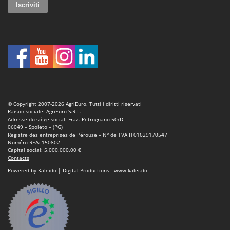
Master
Mastercook
Masterpro
McCulloch
MCH
Michelin
Mille
© Copyright 2007-2026 AgriEuro. Tutti i diritti riservati
Raison sociale: AgriEuro S.R.L.
Minox
Adresse du siège social: Fraz. Petrognano 50/D
06049 – Spoleto – (PG)
Mockmill
Registre des entreprises de Pérouse – N° de TVA IT01629170547
Numéro REA: 150802
More than chef
Capital social: 5.000.000,00 €
Contacts
MOSA
Powered by Kaleido | Digital Productions - www.kalei.do
MOVA
Mowox
MTD