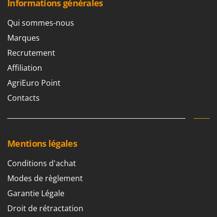
Informations générales
Troy-Bilt
Qui sommes-nous
U
Udor
Marques
Unger
Recrutement
Affiliation
V
Verdemax
AgriEuro Point
Vesco
Contacts
Volpi
W
Waldner
Mentions légales
Weber
WIDU
Conditions d'achat
Wiper EcoRobot
Modes de règlement
Wolf Garten
Garantie Légale
Wortex
Droit de rétractation