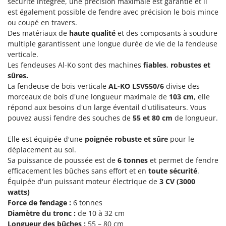
sécurité intégrée, une précision maximale est garantie et il
Groupes électrogènes
est également possible de fendre avec précision le bois mince
E
Gyrobroyeurs à lame pour tracteur
ou coupé en travers.
EcoFlow
Des matériaux de
haute qualité
et des composants à soudure
Edilmark
H
multiple garantissent une longue durée de vie de la fendeuse
Haches - Cognées et Hachettes
Effeuno
verticale.
Les fendeuses Al-Ko sont des machines
fiables
,
robustes et
Hachoirs à viande
Einhell
sûres.
Herses à Dents
Elegen
La fendeuse de bois verticale
AL-KO LSV550/6
divise des
Herses Rotatives
morceaux de bois d'une longueur maximale de
103 cm
, elle
Energy Gruppi
répond aux besoins d'un large éventail d'utilisateurs. Vous
Enotecnica Pillan
L
pouvez aussi fendre des souches de
55 et 80 cm
de longueur.
Lames à neige
Eschenfelder
Elle est équipée d'une
poignée robuste et sûre
pour le
Lames niveleuses pour tracteur
EuroMech
déplacement au sol.
Lave-vitres
Eurosystems
Sa puissance de poussée est de
6 tonnes
et permet de fendre
Lieuses électriques pour vignes
efficacement les bûches sans effort et en
toute sécurité
.
F
Équipée d'un puissant moteur électrique de
3 CV (3000
FAC
watts)
M
Machines à pâtes
Force de fendage :
6 tonnes
Fama Industrie
Diamètre du tronc :
de 10 à 32 cm
Machines de nettoyage pour panneaux photovoltaïques et surfaces vitrées
Famag
Longueur des bûches :
55 – 80 cm