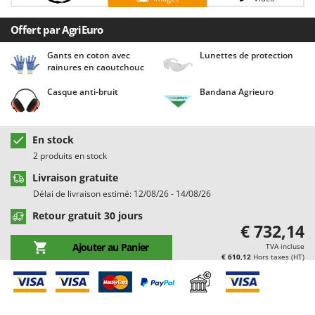
Chaudrons électriques pour polenta
Barbieri
Offert par AgriEuro
Cisailles à gazon à batterie
Batavia
Cisailles taille-haies manuelles
Benassi
Gants en coton avec
Lunettes de protection
rainures en caoutchouc
Climatiseurs
Beper
Casque anti-bruit
Bandana Agrieuro
Compresseurs d'air électriques
Berkel
Compresseurs pour la récolte des olives et la taille
Bernardi
Coupe-bordures - Trimmers
Bertolini Pumps
En stock
Coupe-branches
2 produits en stock
Besser Vacuum
Couveuses à œufs
Livraison gratuite
Bestway
Délai de livraison estimé: 12/08/26 - 14/08/26
Cultivateurs Tiller à ressorts - Extirpateurs
Beta tools
Retour gratuit 30 jours
Bissell
€ 732,14
D
Débroussailleuses
Black & Decker
Ajouter au Panier
TVA incluse
€ 610,12
Hors taxes (HT)
Décompacteurs agricoles
BlackStone
Découpeurs plasma
Blue Bird
Déplaqueuses de gazon
Bomet