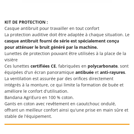
N
New O.M.R.A.
Nilfisk
Ninja
KIT DE PROTECTION :
Casque antibruit pour travailler en tout confort
Novatec
La protection auditive doit être adaptée à chaque situation. Le
Novital
casque antibruit fourni de série
est spécialement conçu
pour atténuer le bruit généré par la machine.
NuAir
Lunettes de protection pouvant être utilisées à la place de la
NuovaFac
visière
Ces lunettes
certifiées CE
, fabriquées en
polycarbonate
, sont
O
équipées d'un écran panoramique
antibuée
et
anti-rayures
.
Officine Savioli
La ventilation est assurée par des orifices directement
Oliviero
intégrés à la monture, ce qui limite la formation de buée et
améliore le confort d'utilisation.
Olix
Bandana AgriEuro en 100 % coton.
OMA
Gants en coton avec revêtement en caoutchouc ondulé,
offrant un meilleur confort ainsi qu'une prise en main sûre et
Omas
stable de l'équipement.
Ompagrill
Ooni