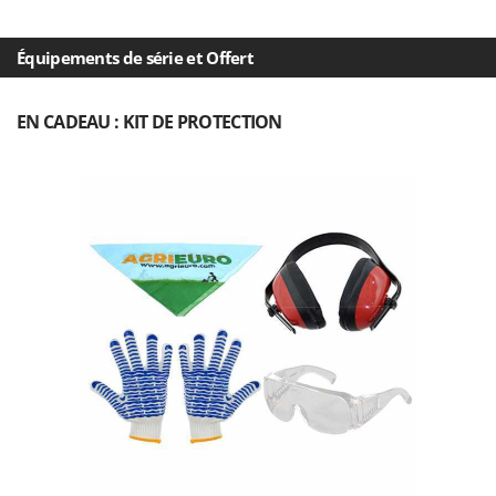
Master
Mastercook
Équipements de série et Offert
Masterpro
McCulloch
EN CADEAU : KIT DE PROTECTION
MCH
Michelin
Mille
Minox
Mockmill
More than chef
MOSA
MOVA
Mowox
MTD