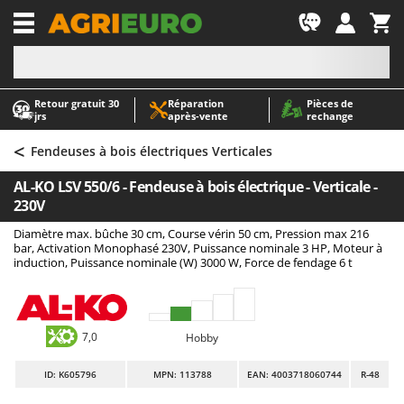
-1
Retour gratuit 30
Réparation
Pièces de
A
A
jrs
après‑vente
rechange
Abris de jardin
ABAC
<
Accessoires pour tracteurs tondeuses autoportés
AgriEuro Premium
Fendeuses à bois électriques Verticales
Aérateurs Scarificateurs pour gazon
AgriEuro TOP-LINE
AL-KO LSV 550/6 - Fendeuse à bois électrique - Verticale -
Arracheuses de pommes de terre pour tracteur
AGT
230V
Aspirateurs - Balais Électriques
Aima
Diamètre max. bûche 30 cm, Course vérin 50 cm, Pression max 216
bar, Activation Monophasé 230V, Puissance nominale 3 HP, Moteur à
Aspirateurs à cendres
Airmec
induction, Puissance nominale (W) 3000 W, Force de fendage 6 t
Aspirateurs à feuilles sur roues
AL-KO
Aspirateurs de piscine
ALA 2000
Aspirateurs Multifonctions
Alce
7,0
Hobby
Atomiseurs agricoles pour tracteurs
Alpina
ID
: K605796
MPN: 113788
EAN: 4003718060744
R-48
Atomiseurs pour traitements
Ama