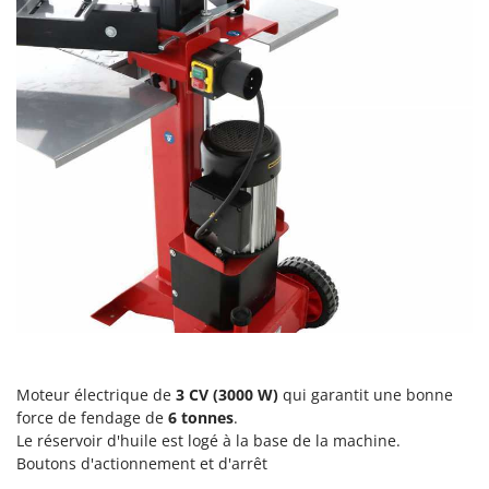
Perches Élagueuses
Francini
Pétrins à Spirale
G
Piscines
G3 Ferrari
Planteuses de pommes de terre pour tracteur
Gardena
Plateaux de coupe pour tracteur
Garofalo
Plumeuses
GeoTech
Pompes d'irrigation à tracteur
GeoTech Pro
Pompes de transfert
Gierre
Pompes immergées électriques
Ginko - MGM
Postes à souder
Gipeco
Poussoirs à saucisse
Girmi
Power Stations - Batteries - Centrales électriques portables
GRAEF
Moteur électrique de
3 CV (3000 W)
qui garantit une bonne
Presses à pellets
Gre
force de fendage de
6 tonnes
.
Pressoirs à fruits
Le réservoir d'huile est logé à la base de la machine.
GreenBay
Pressoirs à Raisin
Boutons d'actionnement et d'arrêt
Greenworks