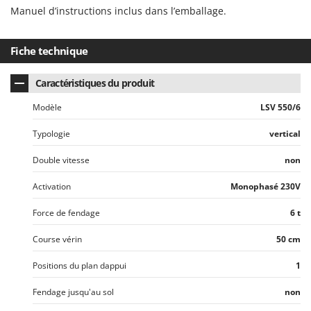
Resto Italia
Manuel d’instructions inclus dans l’emballage.
Ribimex
Ripartrak
Fiche technique
Ritter
Caractéristiques du produit
River Systems
Modèle
LSV 550/6
Robomow
Rossofuoco
Typologie
vertical
Rover Pompe
Double vitesse
non
Royal Food
Activation
Monophasé 230V
Ryobi
Force de fendage
6 t
S
S.T.P.
Course vérin
50 cm
Santos
Positions du plan dappui
1
Sbaraglia
Fendage jusqu'au sol
non
Schnitzer