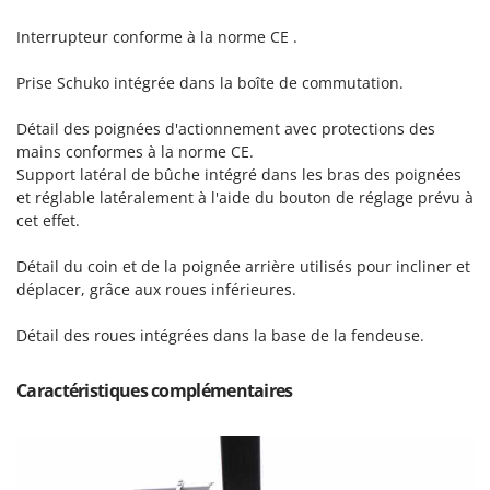
Scies alternatives à batterie
Intex
Interrupteur conforme à la norme CE .
Scies de jardin télescopiques
Italyco
Sécateurs électriques à batterie
ITM
Prise Schuko intégrée dans la boîte de commutation.
Sécateurs et Échenilloirs manuels
Détail des poignées d'actionnement avec protections des
J
Sécateurs pneumatiques
JOLLY ITALIA
mains conformes à la norme CE.
Semoirs et Épandeurs d'engrais
Support latéral de bûche intégré dans les bras des poignées
K
et réglable latéralement à l'aide du bouton de réglage prévu à
Socs pour tracteur
KAAZ
cet effet.
Souffleurs aspirateurs pour Feuilles
Karcher
Détail du coin et de la poignée arrière utilisés pour incliner et
Soufreuses - Poudreuses à dos
Kasco
déplacer, grâce aux roues inférieures.
Soufreuses - Poudreuses pour tracteur
Kemper
Détail des roues intégrées dans la base de la fendeuse.
Keter
T
Taille-haies
KitchenAid
Caractéristiques complémentaires
Taille-haies à bras pour tracteur
Komo
Tarières
L
Tondeuses à Gazon
Laica