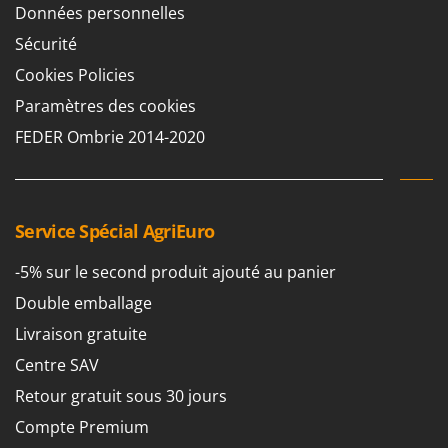
Worx
Données personnelles
Sécurité
Y
Yard Force
Cookies Policies
Paramètres des cookies
Z
Zanon
FEDER Ombrie 2014-2020
Zephir
ZGrills
Zodiac
Service Spécial AgriEuro
Zomax
-5% sur le second produit ajouté au panier
Double emballage
Livraison gratuite
Centre SAV
Retour gratuit sous 30 jours
Compte Premium