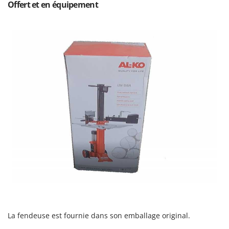
Offert et en équipement
Oriental Koshin
Outdoorchef
P
Palazzetti
Palumbo Pavi
Partisani
Paterlini
Philips
Pramac
Prismafood
R
R.G.V.
Rato
Reber
La fendeuse est fournie dans son emballage original.
Redback