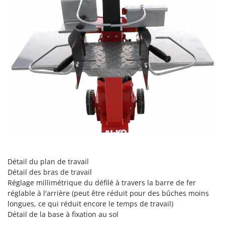
Tondeuses autoportées
Lampacrescia - MGM
Tondeuses débroussailleuses thermiques
Landxcape
Trancheuses
LAR Casalinghi
Trancheuses de sol
Lavor
Transpalettes
Linea VZ
Treuils de débardage
Lisam
Tronçonneuses
Lotusgrill
V
M
Vêtements de Sécurité
M.A.I.BO.
Vibroculteurs à tracteur
Macom
Macte Ovens
Détail du plan de travail
Makita
Détail des bras de travail
Réglage millimétrique du défilé à travers la barre de fer
MAMMAMIA
réglable à l'arrière (peut être réduit pour des bûches moins
Marcato
longues, ce qui réduit encore le temps de travail)
Détail de la base à fixation au sol
Marina Systems