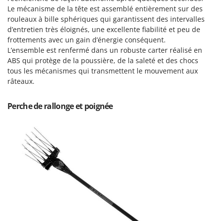
N
New O.M.R.A.
Le mécanisme de la tête est assemblé entièrement sur des
rouleaux à bille sphériques qui garantissent des intervalles
Nilfisk
d’entretien très éloignés, une excellente fiabilité et peu de
Ninja
frottements avec un gain d’énergie conséquent.
Novatec
L’ensemble est renfermé dans un robuste carter réalisé en
ABS qui protège de la poussière, de la saleté et des chocs
Novital
tous les mécanismes qui transmettent le mouvement aux
NuAir
râteaux.
NuovaFac
Perche de rallonge et poignée
O
Officine Savioli
Oliviero
Olix
OMA
Omas
Ompagrill
Ooni