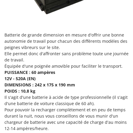
Troy-Bilt
U
Udor
Unger
Batterie de grande dimension en mesure d'offrir une bonne
autonomie de travail pour chacun des différents modèles des
V
Verdemax
peignes vibreurs sur le site.
Elle permet donc d'affronter sans problème toute une journée
Vesco
de travail.
Volpi
Équipée d'une poignée amovible pour faciliter le transport.
PUISSANCE : 60 ampères
W
12V - 520A (EN)
Waldner
DIMENSIONS : 242 x 175 x 190 mm
Weber
POIDS : 10,8 kg
Il s'agit d'une batterie à acide de type professionnelle (il s'agit
WIDU
d'une batterie de voiture classique de 60 ah).
Wiper EcoRobot
Pour pouvoir la recharger complètement et en peu de temps
durant la nuit, nous vous conseillons de vous munir d'un
Wolf Garten
chargeur de batterie avec une capacité de charge d'au moins
Wortex
12-14 ampères/heure.