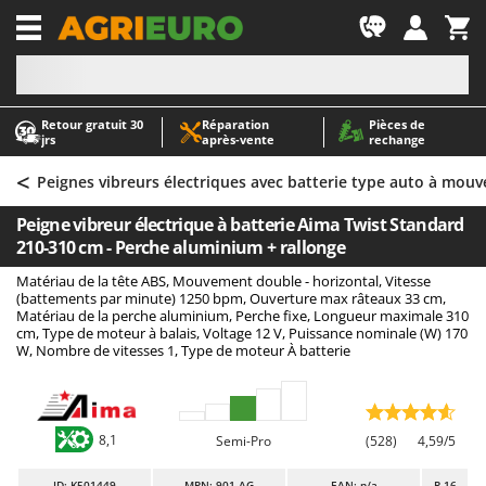
-1
Retour gratuit 30
Réparation
Pièces de
A
A
jrs
après‑vente
rechange
Abris de jardin
ABAC
<
Accessoires pour tracteurs tondeuses autoportés
AgriEuro Premium
Peignes vibreurs électriques avec batterie type auto à mou
Aérateurs Scarificateurs pour gazon
AgriEuro TOP-LINE
Peigne vibreur électrique à batterie Aima Twist Standard
Arracheuses de pommes de terre pour tracteur
AGT
210-310 cm - Perche aluminium + rallonge
Aspirateurs - Balais Électriques
Aima
Matériau de la tête ABS, Mouvement double - horizontal, Vitesse
(battements par minute) 1250 bpm, Ouverture max râteaux 33 cm,
Aspirateurs à cendres
Airmec
Matériau de la perche aluminium, Perche fixe, Longueur maximale 310
cm, Type de moteur à balais, Voltage 12 V, Puissance nominale (W) 170
Aspirateurs à feuilles sur roues
AL-KO
W, Nombre de vitesses 1, Type de moteur À batterie
Aspirateurs de piscine
ALA 2000
Aspirateurs Multifonctions
Alce
Atomiseurs agricoles pour tracteurs
Alpina
8,1
Semi-Pro
(528)
4,59/5
Atomiseurs pour traitements
Ama
ID
: K501449
MPN: 901-AG
EAN: n/a
R-16