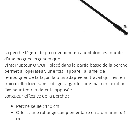
Oriental Koshin
Outdoorchef
P
Palazzetti
Palumbo Pavi
Partisani
La perche légère de prolongement en aluminium est munie
Paterlini
d’une poignée ergonomique .
Philips
L’interrupteur ON/OFF placé dans la partie basse de la perche
permet à l’opérateur, une fois l’appareil allumé, de
Pramac
l’empoigner de la façon la plus adaptée au travail qu’il est en
Prismafood
train d’effectuer, sans l’obliger à garder une main en position
fixe pour tenir la détente appuyée.
R
Longueur effective de la perche :
R.G.V.
Perche seule : 140 cm
Rato
Offert : une rallonge complémentaire en aluminium d'1
Reber
m
Redback