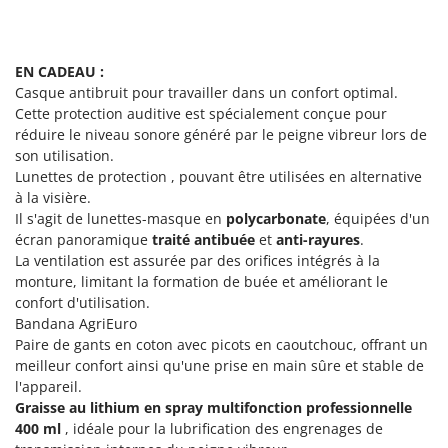
Seven Italy
Shark
Silky
EN CADEAU :
Casque antibruit pour travailler dans un confort optimal.
Simatech
Cette protection auditive est spécialement conçue pour
Sirman
réduire le niveau sonore généré par le peigne vibreur lors de
son utilisation.
Skil
Lunettes de protection , pouvant être utilisées en alternative
Smartwood
à la visière.
Il s'agit de lunettes-masque en
polycarbonate
, équipées d'un
Smeg
écran panoramique
traité antibuée
et
anti-rayures
.
Snapper
La ventilation est assurée par des orifices intégrés à la
Solidur
monture, limitant la formation de buée et améliorant le
confort d'utilisation.
Spice Electronics
Bandana AgriEuro
Spiralmac
Paire de gants en coton avec picots en caoutchouc, offrant un
meilleur confort ainsi qu'une prise en main sûre et stable de
Spring Protezione
l'appareil.
Spyro
Graisse au lithium en spray multifonction professionnelle
400 ml
, idéale pour la lubrification des engrenages de
Stanley