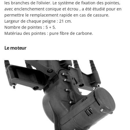
Tondeuses autoportées
les branches de l’olivier. Le système de fixation des pointes,
Lampacrescia - MGM
avec enclenchement conique et écrou , a été étudié pour en
Tondeuses débroussailleuses thermiques
Landxcape
permettre le remplacement rapide en cas de cassure.
Trancheuses
LAR Casalinghi
Largeur de chaque peigne : 21 cm.
Nombre de pointes : 5 + 5.
Trancheuses de sol
Lavor
Matériau des pointes : pure fibre de carbone.
Transpalettes
Linea VZ
Treuils de débardage
Lisam
Le moteur
Tronçonneuses
Lotusgrill
V
M
Vêtements de Sécurité
M.A.I.BO.
Vibroculteurs à tracteur
Macom
Macte Ovens
Makita
MAMMAMIA
Marcato
Marina Systems