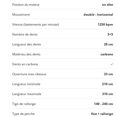
Position du moteur
en tête
Mouvement
double - horizontal
Vitesse (battements par minute)
1250 bpm
Nombre de dents
5+5
Longueur des dents
28 cm
Matériau des dents
carbone
Dents en carbone
Ouverture max râteaux
33 cm
Longueur minimale
210 cm
Longueur maximale
310 cm
Tige de rallonge
140 - 240 cm
Type de perche
fixe + rallonge