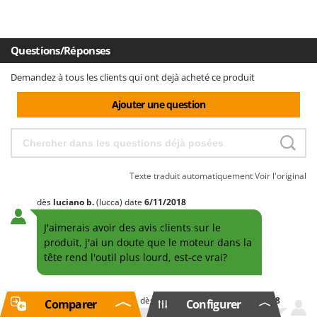
Questions/Réponses
Demandez à tous les clients qui ont dejà acheté ce produit
Ajouter une question
Texte traduit automatiquement
Voir l'original
dès
luciano
b.
(lucca)
date
6/11/2018
J'aimerais avoir des avis clients sur le
produit, j'ai un doute que le moteur dans la
tête rend l'outil plus lourd, est-ce vrai?
dès
Dalila
C.
(OG)
date
14/11/2018
Comparer
Configurer