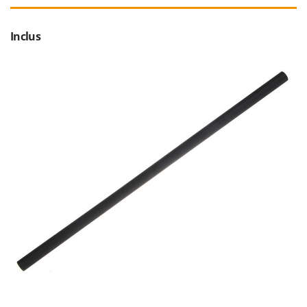
Worx
Y
Inclus
Yard Force
Z
Zanon
Zephir
ZGrills
Zodiac
Zomax