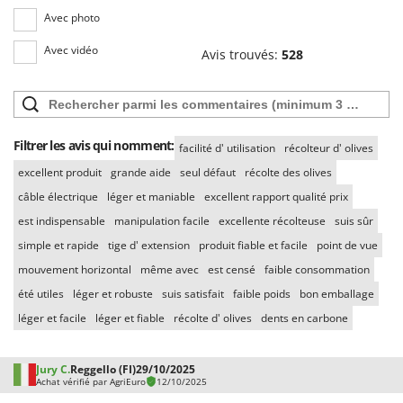
Avec photo
Avec vidéo
Avis trouvés:
528
Filtrer les avis qui nomment:
facilité d' utilisation
récolteur d' olives
excellent produit
grande aide
seul défaut
récolte des olives
câble électrique
léger et maniable
excellent rapport qualité prix
est indispensable
manipulation facile
excellente récolteuse
suis sûr
simple et rapide
tige d' extension
produit fiable et facile
point de vue
mouvement horizontal
même avec
est censé
faible consommation
été utiles
léger et robuste
suis satisfait
faible poids
bon emballage
léger et facile
léger et fiable
récolte d' olives
dents en carbone
Jury C.
Reggello (FI)
29/10/2025
Achat vérifié par AgriEuro
12/10/2025