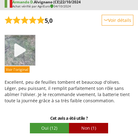
Armando D.
Alvignano (CE)
22/10/2024
qualité.
Achat vérifié par AgriEuro
04/10/2024
5,0
Voir détails
Robustesse
Prestations
Facilité d'utilisation
Qualité / Prix
Facilité de montage
Voir l'original
Emballage
Excellent, peu de feuilles tombent et beaucoup d'olives.
Léger, peu puissant, il remplit parfaitement son rôle sans
abîmer l'olivier. Je le recommande vivement, la batterie tient
toute la journée grâce à sa très faible consommation.
Cet avis a été utile ?
Oui
(12)
Non
(1)