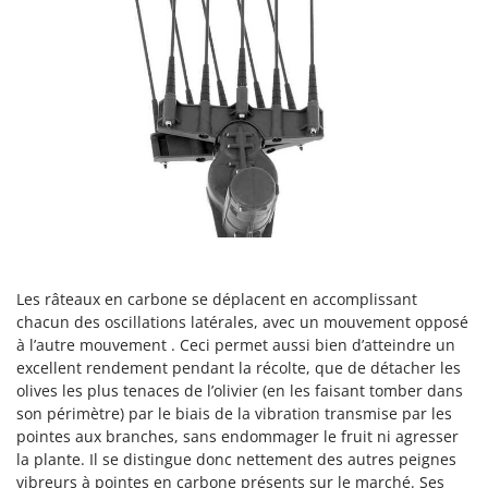
Perches Élagueuses
Francini
Pétrins à Spirale
G
Piscines
G3 Ferrari
Planteuses de pommes de terre pour tracteur
Gardena
Plateaux de coupe pour tracteur
Garofalo
Plumeuses
GeoTech
Pompes d'irrigation à tracteur
GeoTech Pro
Pompes de transfert
Gierre
Pompes immergées électriques
Ginko - MGM
Postes à souder
Les râteaux en carbone se déplacent en accomplissant
Gipeco
chacun des oscillations latérales, avec un mouvement opposé
Poussoirs à saucisse
Girmi
à l’autre mouvement . Ceci permet aussi bien d’atteindre un
Power Stations - Batteries - Centrales électriques portables
excellent rendement pendant la récolte, que de détacher les
GRAEF
olives les plus tenaces de l’olivier (en les faisant tomber dans
Presses à pellets
Gre
son périmètre) par le biais de la vibration transmise par les
Pressoirs à fruits
pointes aux branches, sans endommager le fruit ni agresser
GreenBay
la plante. Il se distingue donc nettement des autres peignes
Pressoirs à Raisin
Greenworks
vibreurs à pointes en carbone présents sur le marché. Ses