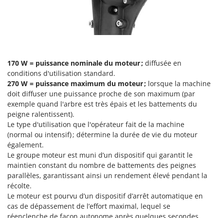
Master
Mastercook
Masterpro
McCulloch
170 W = puissance nominale du moteur ;
diffusée en
MCH
conditions d'utilisation standard.
Michelin
270 W = puissance maximum du moteur ;
lorsque la machine
Mille
doit diffuser une puissance proche de son maximum (par
exemple quand l'arbre est très épais et les battements du
Minox
peigne ralentissent).
Mockmill
Le type d'utilisation que l'opérateur fait de la machine
(normal ou intensif) ; détermine la durée de vie du moteur
More than chef
également.
MOSA
Le groupe moteur est muni d’un dispositif qui garantit le
maintien constant du nombre de battements des peignes
MOVA
parallèles, garantissant ainsi un rendement élevé pendant la
Mowox
récolte.
MTD
Le moteur est pourvu d’un dispositif d’arrêt automatique en
cas de dépassement de l’effort maximal, lequel se
réenclenche de façon autonome après quelques secondes.