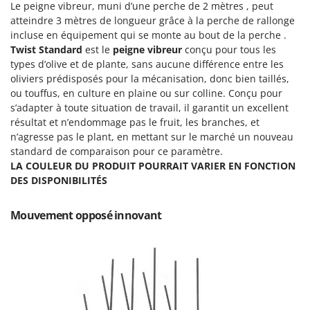
Machines pour la transformation des fruits
Le peigne vibreur, muni d’une perche de 2 mètres , peut
Famur
atteindre 3 mètres de longueur grâce à la perche de rallonge
Machines sous vide
FARMER
incluse en équipement qui se monte au bout de la perche .
Motobineuses
Twist Standard
est le
peigne vibreur
conçu pour tous les
FBC
types d’olive et de plante, sans aucune différence entre les
Motoculteurs
Ferrari Group
oliviers prédisposés pour la mécanisation, donc bien taillés,
Motofaucheuses
ou touffus, en culture en plaine ou sur colline. Conçu pour
Ferroni
s’adapter à toute situation de travail, il garantit un excellent
Motopompes pour irrigation
Ferrua
résultat et n’endommage pas le fruit, les branches, et
Moulins à céréales électriques
FIAC
n’agresse pas le plant, en mettant sur le marché un nouveau
Moulins à farine
standard de comparaison pour ce paramètre.
FIEM
LA COULEUR DU PRODUIT POURRAIT VARIER EN FONCTION
Fimar
DES DISPONIBILITÉS
N
Nettoyeurs et Balais à vapeur
FINI
Nettoyeurs haute pression
Mouvement opposé innovant
Fiorentini
Nettoyeurs tapis, moquettes et tapisseries
Fiskars
Flymo
P
Peignes vibreurs et Secoueurs à olives
Fontana Forni
Pelles rétros pour tracteur
Forest Master