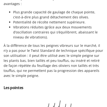
Pulvérisateurs
avantages :
GRIFO
Pulvérisateurs portés
GVS
Plus grande capacité de gaulage de chaque pointe,
c’est-à-dire plus grand détachement des olives.
GYS
R
Potentialité de récolte nettement supérieure.
Rafraîchisseurs d'air par évaporation
Vibrations réduites (grâce aux deux mouvements
H
Rampes de chargement en aluminium
Hailo
d’oscillation contraires qui s’équilibrent, abaissant le
Râpes à fromage électriques
niveau de vibrations).
Helvi
Râteaux pour tracteur
À la différence de tous les peignes vibreurs sur le marché, il
Henx
n’y a pas pour le Twist Standard de technique spécifique pour
Remplisseuses
HiKOKI
son utilisation : il peut être utilisé avec le simple peigne sur
Robots nettoyeurs de piscine
les plants bas, bien taillés et peu touffus, ou inséré et retiré
Honda
Robots Tondeuses
de façon répétée du feuillage des oliviers non taillés et très
touffus, qui ne permettent pas la progression des appareils
I
Rogneuses de souches
Idromatic
avec le simple peigne.
Rouleaux pour tracteur
Il-Tec
Les pointes
Imperia
S
Scies à os
Infaco
Scies à Ruban
Intec