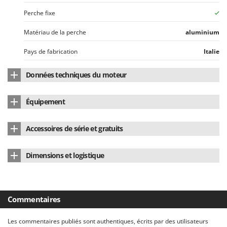
Perche fixe
Matériau de la perche
aluminium
Pays de fabrication
Italie
Données techniques du moteur
Position du moteur
en tête
Équipement
Type de moteur
À batterie
Câble électrique de rallonge
15 m
Accessoires de série et gratuits
Type de moteur
à balais
Tige de rallonge additionnel
100 cm
Type de batterie
Batterie de voiture
Dimensions et logistique
Dents/bâtons
1
Nombre de vitesses
1
Poids net
2.2 Kg
Manuel d'utilisation
Oui
Puissance nominale (W)
170 W
Emballage
Carton d'origine
Commentaires
Alimentation
Avec batterie 12V
Temps de montage
15 minutes
Les commentaires publiés sont authentiques, écrits par des utilisateurs