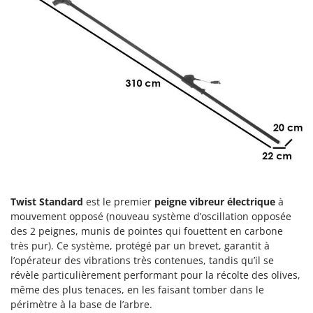
Groupes électrogènes
E
Gyrobroyeurs à lame pour tracteur
EcoFlow
Edilmark
H
Haches - Cognées et Hachettes
Effeuno
Hachoirs à viande
Einhell
Herses à Dents
Elegen
Herses Rotatives
Energy Gruppi
Enotecnica Pillan
L
Lames à neige
Eschenfelder
Lames niveleuses pour tracteur
EuroMech
Twist Standard
est le premier
peigne vibreur électrique
à
Lave-vitres
mouvement opposé (nouveau système d’oscillation opposée
Eurosystems
des 2 peignes, munis de pointes qui fouettent en carbone
Lieuses électriques pour vignes
très pur). Ce système, protégé par un brevet, garantit à
F
l’opérateur des vibrations très contenues, tandis qu’il se
FAC
M
révèle particulièrement performant pour la récolte des olives,
Machines à pâtes
Fama Industrie
même des plus tenaces, en les faisant tomber dans le
Machines de nettoyage pour panneaux photovoltaïques et surfaces vitrées
Famag
périmètre à la base de l’arbre.