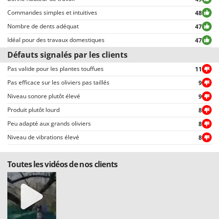
Tous les commentaires, qu’ils soient positifs ou négatifs, peuvent être
consultés rapidement par nos visiteurs, grâce également aux filtres qui
Commandes simples et intuitives
48
permettent une sélection rapide, comme par exemple celui permettant de
Nombre de dents adéquat
47
choisir entre avis positifs et négatifs.
Idéal pour des travaux domestiques
47
Défauts signalés par les clients
Pas valide pour les plantes touffues
11
Pas efficace sur les oliviers pas taillés
9
Niveau sonore plutôt élevé
9
Produit plutôt lourd
8
Peu adapté aux grands oliviers
8
Niveau de vibrations élevé
8
Toutes les vidéos de nos clients