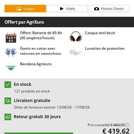
Chaudrons électriques pour polenta
Barbieri
Images
Vidéo
Photos Clients
Cisailles à gazon à batterie
Batavia
Cisailles taille-haies manuelles
Offert par AgriEuro
Benassi
Climatiseurs
Beper
Offert: Batterie de 60 Ah
Casque anti-bruit
(60 ampères/heure)
Compresseurs d'air électriques
Berkel
Compresseurs pour la récolte des olives et la taille
Gants en coton avec
Lunettes de protection
Bernardi
rainures en caoutchouc
Coupe-bordures - Trimmers
Bertolini Pumps
Bandana Agrieuro
Coupe-branches
Besser Vacuum
Couveuses à œufs
Bestway
En stock
Cultivateurs Tiller à ressorts - Extirpateurs
Beta tools
121 produits en stock
Bissell
D
Livraison gratuite
Débroussailleuses
Black & Decker
Délai de livraison estimé: 13/08/26 - 17/08/26
Décompacteurs agricoles
BlackStone
Retour gratuit 30 jours
Découpeurs plasma
Blue Bird
Prix conseillé:
€ 460,93
Déplaqueuses de gazon
€ 419,62
Bomet