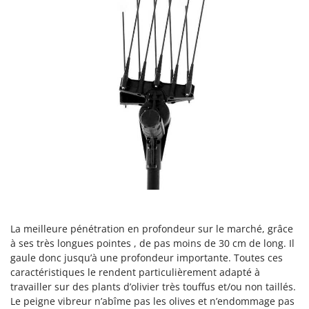
Scies alternatives à batterie
Intex
Scies de jardin télescopiques
Italyco
Sécateurs électriques à batterie
ITM
Sécateurs et Échenilloirs manuels
J
Sécateurs pneumatiques
JOLLY ITALIA
Semoirs et Épandeurs d'engrais
K
Socs pour tracteur
KAAZ
Souffleurs aspirateurs pour Feuilles
Karcher
Soufreuses - Poudreuses à dos
Kasco
Soufreuses - Poudreuses pour tracteur
Kemper
Keter
T
La meilleure pénétration en profondeur sur le marché, grâce
Taille-haies
KitchenAid
à ses très longues pointes , de pas moins de 30 cm de long. Il
Taille-haies à bras pour tracteur
Komo
gaule donc jusqu’à une profondeur importante. Toutes ces
Tarières
caractéristiques le rendent particulièrement adapté à
L
travailler sur des plants d’olivier très touffus et/ou non taillés.
Tondeuses à Gazon
Laica
Le peigne vibreur n’abîme pas les olives et n’endommage pas