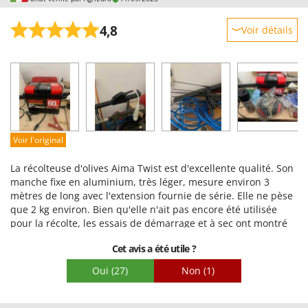
4,8
Voir détails
Robustesse
Prestations
Facilité d'utilisation
Qualité / Prix
Facilité de montage
Voir l'original
Emballage
La récolteuse d'olives Aima Twist est d'excellente qualité. Son
manche fixe en aluminium, très léger, mesure environ 3
mètres de long avec l'extension fournie de série. Elle ne pèse
que 2 kg environ. Bien qu'elle n'ait pas encore été utilisée
pour la récolte, les essais de démarrage et à sec ont montré
une bonne maniabilité, et nous espérons qu'elle réduira la
Cet avis a été utile ?
fatigue de l'opérateur. L'équipement complet fourni par
Agrieuro comprend une batterie, une tige de charbon de
Oui
(27)
Non
(1)
rechange, des gants, des lunettes de sécurité, un casque
antibruit, de la graisse en spray et un bandana. La livraison a
été impeccable et l'emballage du produit était de première