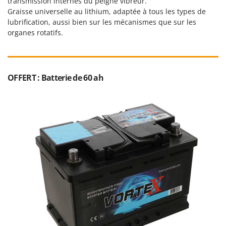
transmission internes du peigne vibreur.
Stiga
Graisse universelle au lithium, adaptée à tous les types de
Stocker
lubrification, aussi bien sur les mécanismes que sur les
organes rotatifs.
Sunseeker
T
Tecla
OFFERT : Batterie de 60 ah
TecnoGen
Tellarini Pompe
Telwin
Tenco
Tineco
Titania
Tornado
Tre Spade
Trev - Abrek - TecnoVIR
Trotec