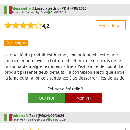
Alessandro B.
Lozzo atestino (PD)
14/10/2023
Achat vérifié par AgriEuro
01/07/2018
4,2
Voir détails
Robustesse
Voir l'original
Prestations
Facilité d'utilisation
La qualité du produit est bonne ; son autonomie est d'une
Qualité / Prix
journée entière avec la batterie de 70 Ah, et son poids reste
raisonnable malgré le moteur situé à l'extrémité de l'outil. Le
Facilité de montage
produit présente deux défauts : la connexion électrique entre
Emballage
la lame et la rallonge a tendance à se desserrer ; les dents de
la lame se cassent à l'intérieur du boîtier, au niveau de la
Cet avis a été utile ?
fusion entre le carbone et le plastique. En raison de ce
problème de dents, je lui attribue 3 étoiles pour sa
Oui
(10)
Non
(1)
robustesse et ses performances.
Roberto V.
Todi (PG)
24/09/2024
Achat vérifié par AgriEuro
08/09/2024