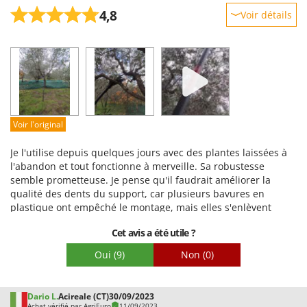
4,8
Voir détails
Robustesse
Prestations
Facilité d'utilisation
Qualité / Prix
Facilité de montage
Voir l'original
Emballage
Je l'utilise depuis quelques jours avec des plantes laissées à
l'abandon et tout fonctionne à merveille. Sa robustesse
semble prometteuse. Je pense qu'il faudrait améliorer la
qualité des dents du support, car plusieurs bavures en
plastique ont empêché le montage, mais elles s'enlèvent
facilement.
Cet avis a été utile ?
Oui
(9)
Non
(0)
Dario L.
Acireale (CT)
30/09/2023
Achat vérifié par AgriEuro
11/09/2023