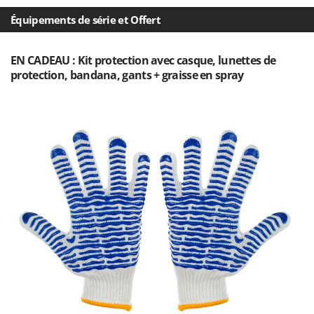
Resto Italia
Équipements de série et Offert
Ribimex
Ripartrak
EN CADEAU : Kit protection avec casque, lunettes de
Ritter
protection, bandana, gants + graisse en spray
River Systems
Robomow
Rossofuoco
Rover Pompe
Royal Food
Ryobi
S
S.T.P.
Santos
Sbaraglia
Schnitzer