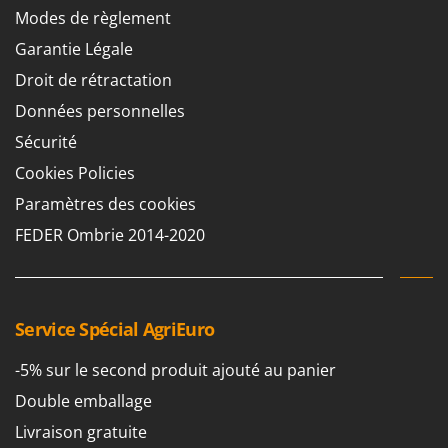
Groupes électrogènes
Modes de règlement
E
Gyrobroyeurs à lame pour tracteur
EcoFlow
Garantie Légale
Edilmark
Droit de rétractation
H
Haches - Cognées et Hachettes
Effeuno
Données personnelles
Hachoirs à viande
Einhell
Sécurité
Herses à Dents
Elegen
Cookies Policies
Herses Rotatives
Energy Gruppi
Paramètres des cookies
Enotecnica Pillan
L
FEDER Ombrie 2014-2020
Lames à neige
Eschenfelder
Lames niveleuses pour tracteur
EuroMech
Lave-vitres
Eurosystems
Service Spécial AgriEuro
Lieuses électriques pour vignes
F
-5% sur le second produit ajouté au panier
FAC
M
Machines à pâtes
Double emballage
Fama Industrie
Machines de nettoyage pour panneaux photovoltaïques et surfaces vitrées
Livraison gratuite
Famag