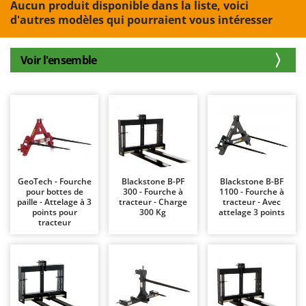
Aucun produit disponible dans la liste, voici
Autolaveuses
Ambrogio Robot
d'autres modèles qui pourraient vous intéresser
Autres produits
Annovi Reverberi
ANTHBOT
Voir l'ensemble
B
Balayeuses
Archman
Bancs de scie pour le bois - Scies à bûches
Arco
Barbecues
Ardes
Bennes pour tracteur
Argo
Brosses pour sols extérieurs
Ariete
Brouettes à moteur
Artus
GeoTech - Fourche
Blackstone B-PF
Blackstone B-BF
pour bottes de
300 - Fourche à
1100 - Fourche à
Broyeurs à axe horizontal pour tracteur
Attila
paille - Attelage à 3
tracteur - Charge
tracteur - Avec
points pour
300 Kg
attelage 3 points
Broyeurs de branches et végétaux
Ausonia
tracteur
Butteurs pour tracteur
Awelco
C
B
Chargeurs de batterie - Démarreurs
Baesso
Charrues pour tracteur
Bahco