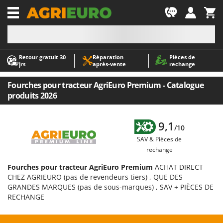
-1
Retour gratuit 30
Réparation
Pièces de
A
A
jrs
après‑vente
rechange
Abris de jardin
ABAC
Accessoires pour tracteurs tondeuses autoportés
AgriEuro Premium
Fourches pour tracteur AgriEuro Premium - Catalogue
produits 2026
Aérateurs Scarificateurs pour gazon
AgriEuro TOP-LINE
Arracheuses de pommes de terre pour tracteur
AGT
9,1
Aspirateurs - Balais Électriques
Aima
/10
SAV & Pièces de
Aspirateurs à cendres
Airmec
rechange
Aspirateurs à feuilles sur roues
AL-KO
Fourches pour tracteur AgriEuro Premium
ACHAT DIRECT
Aspirateurs de piscine
ALA 2000
CHEZ AGRIEURO (pas de revendeurs tiers) , QUE DES
Aspirateurs Multifonctions
Alce
GRANDES MARQUES (pas de sous-marques) , SAV + PIÈCES DE
RECHANGE
Atomiseurs agricoles pour tracteurs
Alpina
Atomiseurs pour traitements
Ama