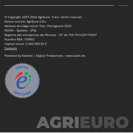
Scies alternatives à batterie
Intex
Scies de jardin télescopiques
Italyco
© Copyright 2007-2026 AgriEuro. Tutti i diritti riservati
Sécateurs électriques à batterie
ITM
Raison sociale: AgriEuro S.R.L.
Adresse du siège social: Fraz. Petrognano 50/D
Sécateurs et Échenilloirs manuels
06049 – Spoleto – (PG)
J
Registre des entreprises de Pérouse – N° de TVA IT01629170547
Sécateurs pneumatiques
JOLLY ITALIA
Numéro REA: 150802
Capital social: 5.000.000,00 €
Semoirs et Épandeurs d'engrais
Contacts
K
Socs pour tracteur
Powered by Kaleido | Digital Productions - www.kalei.do
KAAZ
Souffleurs aspirateurs pour Feuilles
Karcher
Soufreuses - Poudreuses à dos
Kasco
Soufreuses - Poudreuses pour tracteur
Kemper
Keter
T
Taille-haies
KitchenAid
Taille-haies à bras pour tracteur
Komo
Tarières
L
Tondeuses à Gazon
Laica