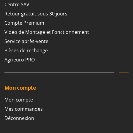
Machines pour la transformation des fruits
Centre SAV
Famur
Machines sous vide
FARMER
Retour gratuit sous 30 jours
Motobineuses
FBC
Compte Premium
Motoculteurs
Ferrari Group
Vidéo de Montage et Fonctionnement
Motofaucheuses
Ferroni
Service après-vente
Motopompes pour irrigation
Ferrua
Pièces de rechange
Moulins à céréales électriques
FIAC
Agrieuro PRO
Moulins à farine
FIEM
Fimar
N
Nettoyeurs et Balais à vapeur
FINI
Mon compte
Nettoyeurs haute pression
Fiorentini
Nettoyeurs tapis, moquettes et tapisseries
Mon compte
Fiskars
Mes commandes
Flymo
P
Peignes vibreurs et Secoueurs à olives
Déconnexion
Fontana Forni
Pelles rétros pour tracteur
Forest Master