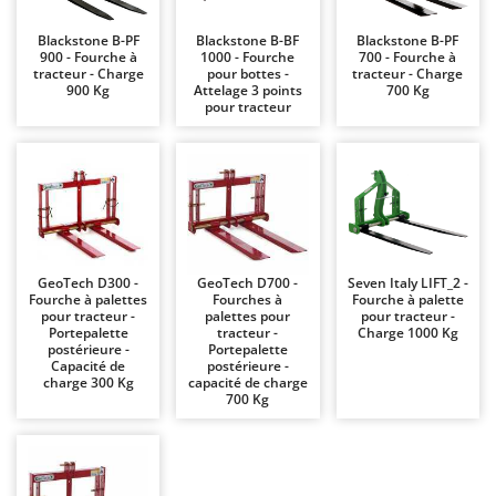
Chaudrons électriques pour polenta
Barbieri
Blackstone B-PF
Blackstone B-BF
Blackstone B-PF
Cisailles à gazon à batterie
Batavia
900 - Fourche à
1000 - Fourche
700 - Fourche à
tracteur - Charge
pour bottes -
tracteur - Charge
Cisailles taille-haies manuelles
Benassi
900 Kg
Attelage 3 points
700 Kg
pour tracteur
Climatiseurs
Beper
Compresseurs d'air électriques
Berkel
Compresseurs pour la récolte des olives et la taille
Bernardi
Coupe-bordures - Trimmers
Bertolini Pumps
Coupe-branches
Besser Vacuum
Couveuses à œufs
Bestway
GeoTech D300 -
GeoTech D700 -
Seven Italy LIFT_2 -
Fourche à palettes
Fourches à
Fourche à palette
Cultivateurs Tiller à ressorts - Extirpateurs
Beta tools
pour tracteur -
palettes pour
pour tracteur -
Portepalette
tracteur -
Charge 1000 Kg
Bissell
postérieure -
Portepalette
D
Capacité de
postérieure -
Débroussailleuses
Black & Decker
charge 300 Kg
capacité de charge
700 Kg
Décompacteurs agricoles
BlackStone
Découpeurs plasma
Blue Bird
Déplaqueuses de gazon
Bomet