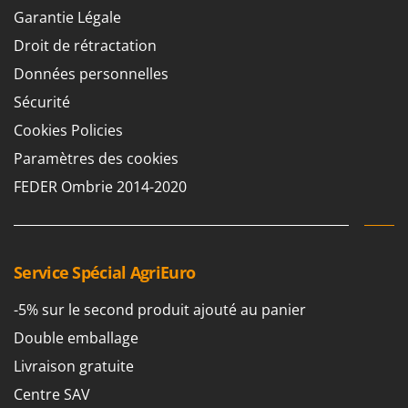
Groupes électrogènes
Garantie Légale
E
Gyrobroyeurs à lame pour tracteur
EcoFlow
Droit de rétractation
Edilmark
Données personnelles
H
Haches - Cognées et Hachettes
Effeuno
Sécurité
Hachoirs à viande
Einhell
Cookies Policies
Herses à Dents
Elegen
Paramètres des cookies
Herses Rotatives
Energy Gruppi
FEDER Ombrie 2014-2020
Enotecnica Pillan
L
Lames à neige
Eschenfelder
Lames niveleuses pour tracteur
EuroMech
Service Spécial AgriEuro
Lave-vitres
Eurosystems
Lieuses électriques pour vignes
-5% sur le second produit ajouté au panier
F
Double emballage
FAC
M
Machines à pâtes
Livraison gratuite
Fama Industrie
Machines de nettoyage pour panneaux photovoltaïques et surfaces vitrées
Centre SAV
Famag