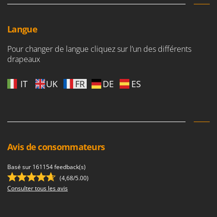
Perches Élagueuses
Francini
Pétrins à Spirale
Langue
G
Piscines
G3 Ferrari
Planteuses de pommes de terre pour tracteur
Pour changer de langue cliquez sur l’un des différents
Gardena
drapeaux
Plateaux de coupe pour tracteur
Garofalo
Plumeuses
GeoTech
IT
UK
FR
DE
ES
Pompes d'irrigation à tracteur
GeoTech Pro
Pompes de transfert
Gierre
Pompes immergées électriques
Ginko - MGM
Postes à souder
Gipeco
Avis de consommateurs
Poussoirs à saucisse
Girmi
Power Stations - Batteries - Centrales électriques portables
GRAEF
Basé sur 161154 feedback(s)
Presses à pellets
(4,68/5.00)
Gre
Consulter tous les avis
Pressoirs à fruits
GreenBay
Pressoirs à Raisin
Greenworks