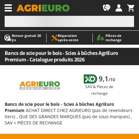
-1
Retour gratuit 30
Réparation
Pièces de
A
A
jrs
après‑vente
rechange
Abris de jardin
ABAC
Accessoires pour tracteurs tondeuses autoportés
AgriEuro Premium
Bancs de scie pour le bois - Scies à bûches AgriEuro
Premium - Catalogue produits 2026
Aérateurs Scarificateurs pour gazon
AgriEuro TOP-LINE
Arracheuses de pommes de terre pour tracteur
AGT
9,1
Aspirateurs - Balais Électriques
Aima
/10
SAV & Pièces de
Aspirateurs à cendres
Airmec
rechange
Aspirateurs à feuilles sur roues
AL-KO
Bancs de scie pour le bois - Scies à bûches AgriEuro
Aspirateurs de piscine
ALA 2000
Premium
ACHAT DIRECT CHEZ AGRIEURO (pas de revendeurs
Aspirateurs Multifonctions
Alce
tiers) , QUE DES GRANDES MARQUES (pas de sous-marques) ,
SAV + PIÈCES DE RECHANGE
Atomiseurs agricoles pour tracteurs
Alpina
Atomiseurs pour traitements
Ama