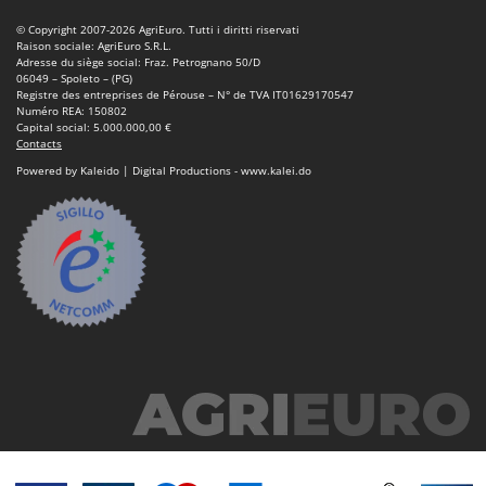
Scies alternatives à batterie
Intex
© Copyright 2007-2026 AgriEuro. Tutti i diritti riservati
Scies de jardin télescopiques
Italyco
Raison sociale: AgriEuro S.R.L.
Adresse du siège social: Fraz. Petrognano 50/D
Sécateurs électriques à batterie
ITM
06049 – Spoleto – (PG)
Registre des entreprises de Pérouse – N° de TVA IT01629170547
Sécateurs et Échenilloirs manuels
Numéro REA: 150802
J
Capital social: 5.000.000,00 €
Sécateurs pneumatiques
JOLLY ITALIA
Contacts
Semoirs et Épandeurs d'engrais
Powered by Kaleido | Digital Productions - www.kalei.do
K
Socs pour tracteur
KAAZ
Souffleurs aspirateurs pour Feuilles
Karcher
Soufreuses - Poudreuses à dos
Kasco
Soufreuses - Poudreuses pour tracteur
Kemper
Keter
T
Taille-haies
KitchenAid
Taille-haies à bras pour tracteur
Komo
Tarières
L
Tondeuses à Gazon
Laica