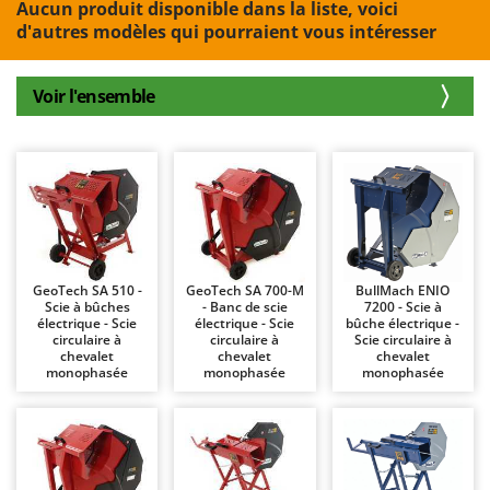
Aucun produit disponible dans la liste, voici
Autolaveuses
Ambrogio Robot
d'autres modèles qui pourraient vous intéresser
Autres produits
Annovi Reverberi
ANTHBOT
Voir l'ensemble
B
Balayeuses
Archman
Bancs de scie pour le bois - Scies à bûches
Arco
Barbecues
Ardes
Bennes pour tracteur
Argo
Brosses pour sols extérieurs
Ariete
Brouettes à moteur
Artus
GeoTech SA 510 -
GeoTech SA 700-M
BullMach ENIO
Scie à bûches
- Banc de scie
7200 - Scie à
Broyeurs à axe horizontal pour tracteur
Attila
électrique - Scie
électrique - Scie
bûche électrique -
circulaire à
circulaire à
Scie circulaire à
Broyeurs de branches et végétaux
Ausonia
chevalet
chevalet
chevalet
monophasée
monophasée
monophasée
Butteurs pour tracteur
Awelco
C
B
Chargeurs de batterie - Démarreurs
Baesso
Charrues pour tracteur
Bahco