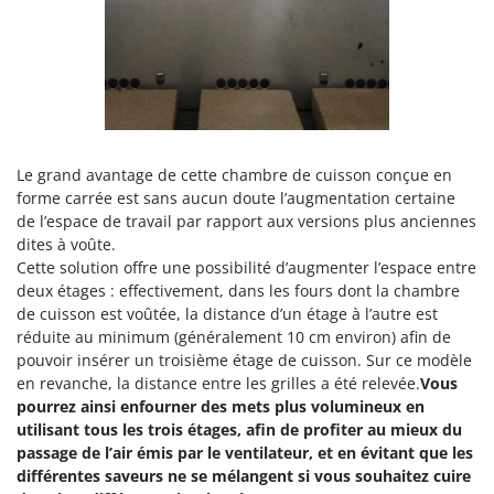
Seven Italy
Shark
Silky
Simatech
Sirman
Skil
Le grand avantage de cette chambre de cuisson conçue en
forme carrée est sans aucun doute l’augmentation certaine
Smartwood
de l’espace de travail par rapport aux versions plus anciennes
Smeg
dites à voûte.
Cette solution offre une possibilité d’augmenter l’espace entre
Snapper
deux étages : effectivement, dans les fours dont la chambre
Solidur
de cuisson est voûtée, la distance d’un étage à l’autre est
réduite au minimum (généralement 10 cm environ) afin de
Spice Electronics
pouvoir insérer un troisième étage de cuisson. Sur ce modèle
Spiralmac
en revanche, la distance entre les grilles a été relevée.
Vous
Spring Protezione
pourrez ainsi enfourner des mets plus volumineux en
utilisant tous les trois étages, afin de profiter au mieux du
Spyro
passage de l’air émis par le ventilateur, et en évitant que les
Stanley
différentes saveurs ne se mélangent si vous souhaitez cuire