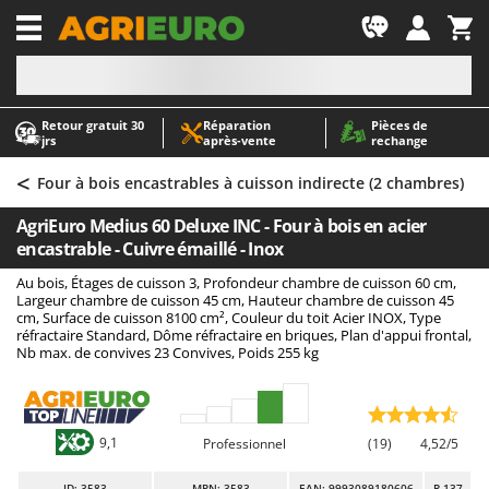
-1
Retour gratuit 30
Réparation
Pièces de
A
A
jrs
après‑vente
rechange
Abris de jardin
ABAC
<
Accessoires pour tracteurs tondeuses autoportés
AgriEuro Premium
Four à bois encastrables à cuisson indirecte (2 chambres)
Aérateurs Scarificateurs pour gazon
AgriEuro TOP-LINE
AgriEuro Medius 60 Deluxe INC - Four à bois en acier
Arracheuses de pommes de terre pour tracteur
AGT
encastrable - Cuivre émaillé - Inox
Aspirateurs - Balais Électriques
Aima
Au bois, Étages de cuisson 3, Profondeur chambre de cuisson 60 cm,
Largeur chambre de cuisson 45 cm, Hauteur chambre de cuisson 45
Aspirateurs à cendres
Airmec
cm, Surface de cuisson 8100 cm², Couleur du toit Acier INOX, Type
réfractaire Standard, Dôme réfractaire en briques, Plan d'appui frontal,
Aspirateurs à feuilles sur roues
AL-KO
Nb max. de convives 23 Convives, Poids 255 kg
Aspirateurs de piscine
ALA 2000
Aspirateurs Multifonctions
Alce
Atomiseurs agricoles pour tracteurs
Alpina
9,1
Professionnel
(19)
4,52/5
Atomiseurs pour traitements
Ama
ID
: 3583
MPN: 3583
EAN: 9993089180606
R-137