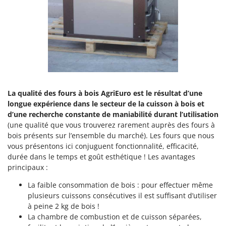
Groupes électrogènes
E
Gyrobroyeurs à lame pour tracteur
EcoFlow
Edilmark
H
Haches - Cognées et Hachettes
Effeuno
Hachoirs à viande
Einhell
Herses à Dents
Elegen
La qualité des fours à bois AgriEuro est le résultat d’une
Herses Rotatives
Energy Gruppi
longue expérience dans le secteur de la cuisson à bois et
Enotecnica Pillan
d’une recherche constante de maniabilité durant l’utilisation
L
Lames à neige
(une qualité que vous trouverez rarement auprès des fours à
Eschenfelder
bois présents sur l’ensemble du marché). Les fours que nous
Lames niveleuses pour tracteur
EuroMech
vous présentons ici conjuguent fonctionnalité, efficacité,
Lave-vitres
durée dans le temps et goût esthétique ! Les avantages
Eurosystems
principaux :
Lieuses électriques pour vignes
F
La faible consommation de bois : pour effectuer même
FAC
M
plusieurs cuissons consécutives il est suffisant d’utiliser
Machines à pâtes
Fama Industrie
à peine 2 kg de bois !
Machines de nettoyage pour panneaux photovoltaïques et surfaces vitrées
La chambre de combustion et de cuisson séparées,
Famag