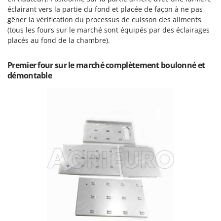
Troy-Bilt
éclairant vers la partie du fond et placée de façon à ne pas
gêner la vérification du processus de cuisson des aliments
U
(tous les fours sur le marché sont équipés par des éclairages
Udor
placés au fond de la chambre).
Unger
Premier four sur le marché complètement boulonné et
V
démontable
Verdemax
Vesco
Volpi
W
Waldner
Weber
WIDU
Wiper EcoRobot
Wolf Garten
Wortex