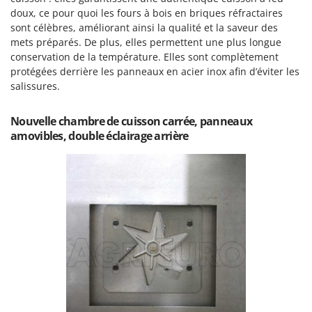
Resto Italia
doux, ce pour quoi les fours à bois en briques réfractaires
Ribimex
sont célèbres, améliorant ainsi la qualité et la saveur des
mets préparés. De plus, elles permettent une plus longue
Ripartrak
conservation de la température. Elles sont complètement
Ritter
protégées derrière les panneaux en acier inox afin d’éviter les
salissures.
River Systems
Robomow
Nouvelle chambre de cuisson carrée, panneaux
Rossofuoco
amovibles, double éclairage arrière
Rover Pompe
Royal Food
Ryobi
S
S.T.P.
Santos
Sbaraglia
Schnitzer