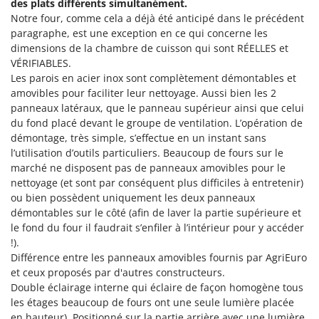
des plats différents simultanément.
Stiga
Notre four, comme cela a déjà été anticipé dans le précédent
Stocker
paragraphe, est une exception en ce qui concerne les
dimensions de la chambre de cuisson qui sont RÉELLES et
Sunseeker
VÉRIFIABLES.
Les parois en acier inox sont complètement démontables et
T
Tecla
amovibles pour faciliter leur nettoyage. Aussi bien les 2
panneaux latéraux, que le panneau supérieur ainsi que celui
TecnoGen
du fond placé devant le groupe de ventilation. L’opération de
Tellarini Pompe
démontage, très simple, s’effectue en un instant sans
l’utilisation d’outils particuliers. Beaucoup de fours sur le
Telwin
marché ne disposent pas de panneaux amovibles pour le
Tenco
nettoyage (et sont par conséquent plus difficiles à entretenir)
ou bien possèdent uniquement les deux panneaux
Tineco
démontables sur le côté (afin de laver la partie supérieure et
Titania
le fond du four il faudrait s’enfiler à l’intérieur pour y accéder
Tornado
!).
Différence entre les panneaux amovibles fournis par AgriEuro
Tre Spade
et ceux proposés par d'autres constructeurs.
Trev - Abrek - TecnoVIR
Double éclairage interne qui éclaire de façon homogène tous
les étages beaucoup de fours ont une seule lumière placée
Trotec
en hauteur). Positionné sur la partie arrière avec une lumière