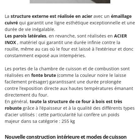
Pulvérisateurs
GRIFO
Pulvérisateurs portés
GVS
La
structure externe est réalisée en acier
avec un
émaillage
cuivré
qui garantit une ligne esthétique exceptionnelle et une
GYS
R
durée de vie inégalable.
Rafraîchisseurs d'air par évaporation
Les parois latérales
, en revanche, sont réalisées en
ACIER
H
Rampes de chargement en aluminium
Hailo
INOX
, matériel qui garantit une durée infinie contre la
Râpes à fromage électriques
rouille, même au cas où le four est laissé à l’extérieur et donc
Helvi
constamment exposé aux intempéries.
Râteaux pour tracteur
Henx
Remplisseuses
Les portes de la chambre de cuisson et de combustion sont
HiKOKI
réalisées en
fonte brute
(comme la couleur noire le laisse
Robots nettoyeurs de piscine
Honda
facilement présager) garantissant une durée prolongée
Robots Tondeuses
contre l’exposition directe aux hautes températures émanant
I
directement du four.
Rogneuses de souches
Idromatic
En général,
toute la structure de ce four à bois est très
Rouleaux pour tracteur
Il-Tec
robuste
grâce à l’épaisseur et à la qualité des différents types
d’acier utilisés : cette particularité lui confère un poids
Imperia
S
majeur dans sa catégorie : 255 kg
Scies à os
Infaco
Scies à Ruban
Intec
Nouvelle construction intérieure et modes de cuisson