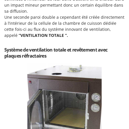
Master
un impact mineur permettant donc un certain équilibre dans
sa diffusion.
Mastercook
Une seconde paroi double a cependant été créée directement
Masterpro
à l’intérieur de la cellule de la chambre de cuisson dédiée
McCulloch
cette fois-ci au flux du système innovant de ventilation,
appelé
“VENTILATION TOTALE ”.
MCH
Michelin
Système de ventilation totale et revêtement avec
Mille
plaques réfractaires
Minox
Mockmill
More than chef
MOSA
MOVA
Mowox
MTD