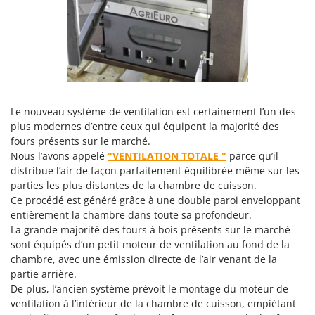
N
New O.M.R.A.
Nilfisk
Ninja
Novatec
Novital
Le nouveau système de ventilation est certainement l’un des
NuAir
plus modernes d’entre ceux qui équipent la majorité des
NuovaFac
fours présents sur le marché.
Nous l’avons appelé
"VENTILATION TOTALE "
parce qu’il
O
distribue l’air de façon parfaitement équilibrée même sur les
Officine Savioli
parties les plus distantes de la chambre de cuisson.
Oliviero
Ce procédé est généré grâce à une double paroi enveloppant
entièrement la chambre dans toute sa profondeur.
Olix
La grande majorité des fours à bois présents sur le marché
OMA
sont équipés d’un petit moteur de ventilation au fond de la
chambre, avec une émission directe de l’air venant de la
Omas
partie arrière.
Ompagrill
De plus, l’ancien système prévoit le montage du moteur de
Ooni
ventilation à l’intérieur de la chambre de cuisson, empiétant