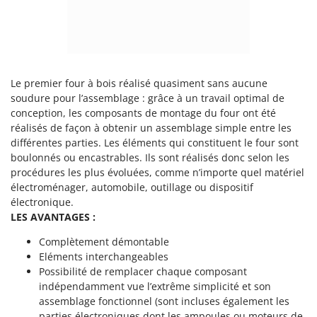
Worx
Y
Yard Force
Z
Le premier four à bois réalisé quasiment sans aucune
Zanon
soudure pour l’assemblage : grâce à un travail optimal de
Zephir
conception, les composants de montage du four ont été
réalisés de façon à obtenir un assemblage simple entre les
ZGrills
différentes parties. Les éléments qui constituent le four sont
Zodiac
boulonnés ou encastrables. Ils sont réalisés donc selon les
Zomax
procédures les plus évoluées, comme n’importe quel matériel
électroménager, automobile, outillage ou dispositif
électronique.
LES AVANTAGES :
Complètement démontable
Eléments interchangeables
Possibilité de remplacer chaque composant
indépendamment vue l’extrême simplicité et son
assemblage fonctionnel (sont incluses également les
parties électroniques dont les ampoules ou moteurs de