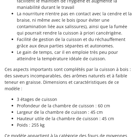
facilitent le maintien de l’hygiène et augmente la
Machines pour la transformation des fruits
Famur
maniabilité durant le travail
Machines sous vide
La nourriture n’entre pas en contact avec la cendre et la
FARMER
braise, ni même avec le bois (pour éviter une
Motobineuses
FBC
contamination liée aux salissures), ainsi que la fumée
Motoculteurs
Ferrari Group
qui pourrait rendre la cuisson à priori cancérigène.
Motofaucheuses
Facilité de gestion de la cuisson et du réchauffement
Ferroni
grâce aux deux parties séparées et autonomes.
Motopompes pour irrigation
Ferrua
Le gain de temps, car il en emploie très peu pour
Moulins à céréales électriques
atteindre la température idéale de cuisson.
FIAC
Moulins à farine
FIEM
Ces aspects importants sont complétés par la cuisson à bois :
des saveurs incomparables, des arômes naturels et à faible
Fimar
N
teneur en graisse. Dimensions et caractéristiques de ce
Nettoyeurs et Balais à vapeur
FINI
modèle :
Nettoyeurs haute pression
Fiorentini
3 étages de cuisson
Nettoyeurs tapis, moquettes et tapisseries
Fiskars
Profondeur de la chambre de cuisson : 60 cm
Largeur de la chambre de cuisson : 45 cm
Flymo
P
Hauteur utile de la chambre de cuisson : 45 cm
Peignes vibreurs et Secoueurs à olives
Fontana Forni
Poids : 255 kg
Pelles rétros pour tracteur
Forest Master
Ce modèle appartient à la catégorie des fours de moyennes