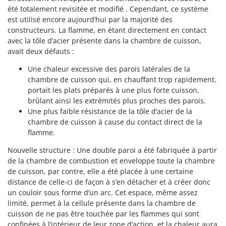
Tondeuses autoportées
Lampacrescia - MGM
été totalement revisitée et modifié . Cependant, ce système
Tondeuses débroussailleuses thermiques
est utilisé encore aujourd’hui par la majorité des
Landxcape
constructeurs. La flamme, en étant directement en contact
Trancheuses
LAR Casalinghi
avec la tôle d’acier présente dans la chambre de cuisson,
Trancheuses de sol
Lavor
avait deux défauts :
Transpalettes
Linea VZ
Une chaleur excessive des parois latérales de la
Treuils de débardage
chambre de cuisson qui, en chauffant trop rapidement,
Lisam
portait les plats préparés à une plus forte cuisson,
Tronçonneuses
Lotusgrill
brûlant ainsi les extrémités plus proches des parois.
Une plus faible résistance de la tôle d’acier de la
V
M
chambre de cuisson à cause du contact direct de la
Vêtements de Sécurité
M.A.I.BO.
flamme.
Vibroculteurs à tracteur
Macom
Nouvelle structure : Une double paroi a été fabriquée à partir
Macte Ovens
de la chambre de combustion et enveloppe toute la chambre
Makita
de cuisson, par contre, elle a été placée à une certaine
distance de celle-ci de façon à s’en détacher et à créer donc
MAMMAMIA
un couloir sous forme d’un arc. Cet espace, même assez
Marcato
limité, permet à la cellule présente dans la chambre de
cuisson de ne pas être touchée par les flammes qui sont
Marina Systems
confinées à l’intérieur de leur zone d’action, et la chaleur aura