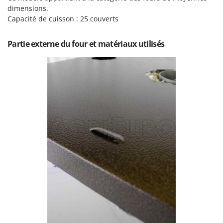
Perches Élagueuses
dimensions.
Francini
Pétrins à Spirale
Capacité de cuisson : 25 couverts
G
Piscines
G3 Ferrari
Partie externe du four et matériaux utilisés
Planteuses de pommes de terre pour tracteur
Gardena
Plateaux de coupe pour tracteur
Garofalo
Plumeuses
GeoTech
Pompes d'irrigation à tracteur
GeoTech Pro
Pompes de transfert
Gierre
Pompes immergées électriques
Ginko - MGM
Postes à souder
Gipeco
Poussoirs à saucisse
Girmi
Power Stations - Batteries - Centrales électriques portables
GRAEF
Presses à pellets
Gre
Pressoirs à fruits
GreenBay
Pressoirs à Raisin
Greenworks