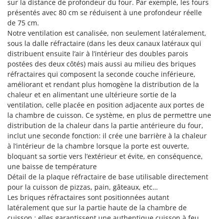
sur la distance de profondeur du four. Par exemple, les fours
Oriental Koshin
présentés avec 80 cm se réduisent à une profondeur réelle
Outdoorchef
de 75 cm.
Notre ventilation est canalisée, non seulement latéralement,
P
sous la dalle réfractaire (dans les deux canaux latéraux qui
Palazzetti
distribuent ensuite l’air à l’intérieur des doubles parois
Palumbo Pavi
postées des deux côtés) mais aussi au milieu des briques
réfractaires qui composent la seconde couche inférieure,
Partisani
améliorant et rendant plus homogène la distribution de la
Paterlini
chaleur et en alimentant une ultérieure sortie de la
ventilation, celle placée en position adjacente aux portes de
Philips
la chambre de cuisson. Ce système, en plus de permettre une
Pramac
distribution de la chaleur dans la partie antérieure du four,
inclut une seconde fonction: il crée une barrière à la chaleur
Prismafood
à l’intérieur de la chambre lorsque la porte est ouverte,
bloquant sa sortie vers l’extérieur et évite, en conséquence,
R
R.G.V.
une baisse de température
Détail de la plaque réfractaire de base utilisable directement
Rato
pour la cuisson de pizzas, pain, gâteaux, etc…
Reber
Les briques réfractaires sont positionnées autant
latéralement que sur la partie haute de la chambre de
Redback
cuisson : elles garantissent une authentique cuisson à feu