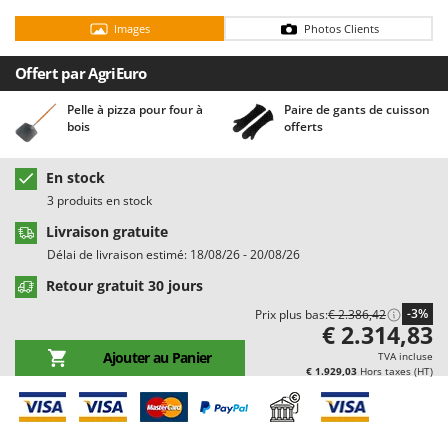
Chaudrons électriques pour polenta
Barbieri
Images
Photos Clients
Cisailles à gazon à batterie
Batavia
Cisailles taille-haies manuelles
Offert par AgriEuro
Benassi
Climatiseurs
Beper
Pelle à pizza pour four à
Paire de gants de cuisson
bois
offerts
Compresseurs d'air électriques
Berkel
Compresseurs pour la récolte des olives et la taille
Bernardi
En stock
Coupe-bordures - Trimmers
Bertolini Pumps
3 produits en stock
Coupe-branches
Besser Vacuum
Livraison gratuite
Couveuses à œufs
Bestway
Délai de livraison estimé: 18/08/26 - 20/08/26
Cultivateurs Tiller à ressorts - Extirpateurs
Beta tools
Retour gratuit 30 jours
Bissell
-3%
Prix plus bas:
€ 2.386,42
D
€ 2.314,83
Débroussailleuses
Black & Decker
Ajouter au Panier
TVA incluse
Décompacteurs agricoles
€ 1.929,03
Hors taxes (HT)
BlackStone
Découpeurs plasma
Blue Bird
Déplaqueuses de gazon
Bomet