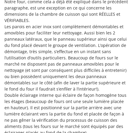
Notre four, comme cela a déjà été expliqué dans le précédent
Stiga
paragraphe, est une exception en ce qui concerne les
Stocker
dimensions de la chambre de cuisson qui sont RÉELLES et
VÉRIFIABLES.
Sunseeker
Les parois en acier inox sont complètement démontables et
amovibles pour faciliter leur nettoyage. Aussi bien les 2
T
Tecla
panneaux latéraux, que le panneau supérieur ainsi que celui
du fond placé devant le groupe de ventilation. L’opération de
TecnoGen
démontage, très simple, s’effectue en un instant sans
Tellarini Pompe
l’utilisation d’outils particuliers. Beaucoup de fours sur le
marché ne disposent pas de panneaux amovibles pour le
Telwin
nettoyage (et sont par conséquent plus difficiles à entretenir)
Tenco
ou bien possèdent uniquement les deux panneaux
Tineco
démontables sur le côté (afin de laver la partie supérieure et
le fond du four il faudrait s’enfiler à l’intérieur!).
Titania
Double éclairage interne qui éclaire de façon homogène tous
Tornado
les étages (beaucoup de fours ont une seule lumière placée
en hauteur). Il est positionné sur la partie arrière avec une
Tre Spade
lumière éclairant vers la partie du fond et placée de façon à
Trev - Abrek - TecnoVIR
ne pas gêner la vérification du processus de cuisson des
aliments (tous les fours sur le marché sont équipés par des
Trotec
éclairages placés au fond de la chambre).