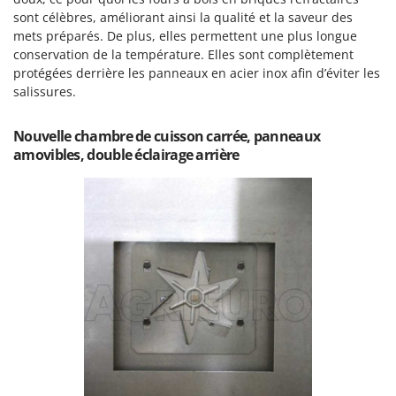
Resto Italia
sont célèbres, améliorant ainsi la qualité et la saveur des
Ribimex
mets préparés. De plus, elles permettent une plus longue
conservation de la température. Elles sont complètement
Ripartrak
protégées derrière les panneaux en acier inox afin d’éviter les
Ritter
salissures.
River Systems
Nouvelle chambre de cuisson carrée, panneaux
Robomow
amovibles, double éclairage arrière
Rossofuoco
Rover Pompe
Royal Food
Ryobi
S
S.T.P.
Santos
Sbaraglia
Schnitzer