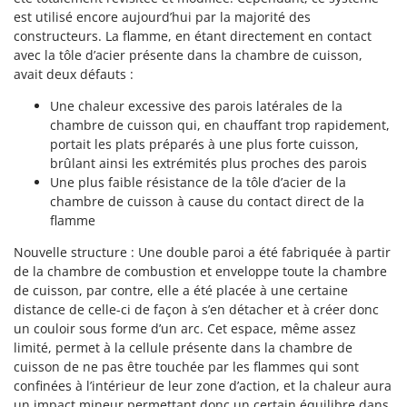
Tondeuses autoportées
Lampacrescia - MGM
est utilisé encore aujourd’hui par la majorité des
Tondeuses débroussailleuses thermiques
constructeurs. La flamme, en étant directement en contact
Landxcape
avec la tôle d’acier présente dans la chambre de cuisson,
Trancheuses
LAR Casalinghi
avait deux défauts :
Trancheuses de sol
Lavor
Une chaleur excessive des parois latérales de la
Transpalettes
Linea VZ
chambre de cuisson qui, en chauffant trop rapidement,
Treuils de débardage
portait les plats préparés à une plus forte cuisson,
Lisam
brûlant ainsi les extrémités plus proches des parois
Tronçonneuses
Lotusgrill
Une plus faible résistance de la tôle d’acier de la
chambre de cuisson à cause du contact direct de la
V
M
Vêtements de Sécurité
flamme
M.A.I.BO.
Vibroculteurs à tracteur
Nouvelle structure : Une double paroi a été fabriquée à partir
Macom
de la chambre de combustion et enveloppe toute la chambre
Macte Ovens
de cuisson, par contre, elle a été placée à une certaine
Makita
distance de celle-ci de façon à s’en détacher et à créer donc
un couloir sous forme d’un arc. Cet espace, même assez
MAMMAMIA
limité, permet à la cellule présente dans la chambre de
Marcato
cuisson de ne pas être touchée par les flammes qui sont
confinées à l’intérieur de leur zone d’action, et la chaleur aura
Marina Systems
un impact mineur permettant donc un certain équilibre dans