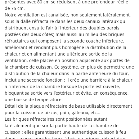
présentés avec 80 cm se réduisent à une profondeur réelle
Oriental Koshin
de 75 cm.
Outdoorchef
Notre ventilation est canalisée, non seulement latéralement,
sous la dalle réfractaire dans les deux canaux latéraux qui
P
distribuent ensuite l’air à l’intérieur des doubles parois
Palazzetti
postées des deux côtés) mais aussi au milieu des briques
Palumbo Pavi
réfractaires qui composent la seconde couche inférieure,
améliorant et rendant plus homogène la distribution de la
Partisani
chaleur et en alimentant une ultérieure sortie de la
Paterlini
ventilation, celle placée en position adjacente aux portes de
la chambre de cuisson. Ce système, en plus de permettre une
Philips
distribution de la chaleur dans la partie antérieure du four,
Pramac
inclut une seconde fonction : il crée une barrière à la chaleur
à l’intérieur de la chambre lorsque la porte est ouverte,
Prismafood
bloquant sa sortie vers l’extérieur et évite, en conséquence,
une baisse de température.
R
R.G.V.
Détail de la plaque réfractaire de base utilisable directement
pour la cuisson de pizzas, pain, gâteaux, etc…
Rato
Les briques réfractaires sont positionnées autant
Reber
latéralement que sur la partie haute de la chambre de
cuisson : elles garantissent une authentique cuisson à feu
Redback
doux, ce pour quoi les fours à bois en briques réfractaires