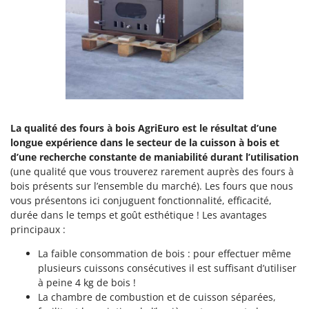
Groupes électrogènes
E
Gyrobroyeurs à lame pour tracteur
EcoFlow
Edilmark
H
Haches - Cognées et Hachettes
Effeuno
Hachoirs à viande
Einhell
Herses à Dents
Elegen
La qualité des fours à bois AgriEuro est le résultat d’une
Herses Rotatives
Energy Gruppi
longue expérience dans le secteur de la cuisson à bois et
Enotecnica Pillan
d’une recherche constante de maniabilité durant l’utilisation
L
Lames à neige
(une qualité que vous trouverez rarement auprès des fours à
Eschenfelder
bois présents sur l’ensemble du marché). Les fours que nous
Lames niveleuses pour tracteur
EuroMech
vous présentons ici conjuguent fonctionnalité, efficacité,
Lave-vitres
durée dans le temps et goût esthétique ! Les avantages
Eurosystems
principaux :
Lieuses électriques pour vignes
F
La faible consommation de bois : pour effectuer même
FAC
M
plusieurs cuissons consécutives il est suffisant d’utiliser
Machines à pâtes
Fama Industrie
à peine 4 kg de bois !
Machines de nettoyage pour panneaux photovoltaïques et surfaces vitrées
La chambre de combustion et de cuisson séparées,
Famag