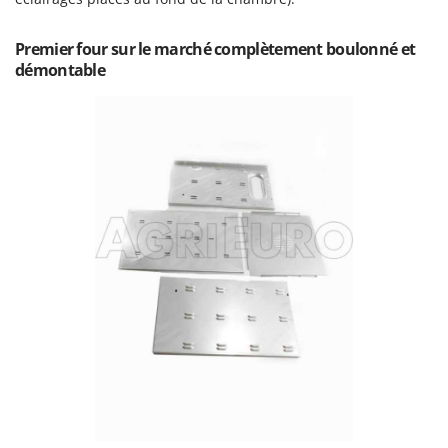
Troy-Bilt
Premier four sur le marché complètement boulonné et
U
Udor
démontable
Unger
V
Verdemax
Vesco
Volpi
W
Waldner
Weber
WIDU
Wiper EcoRobot
Wolf Garten
Wortex