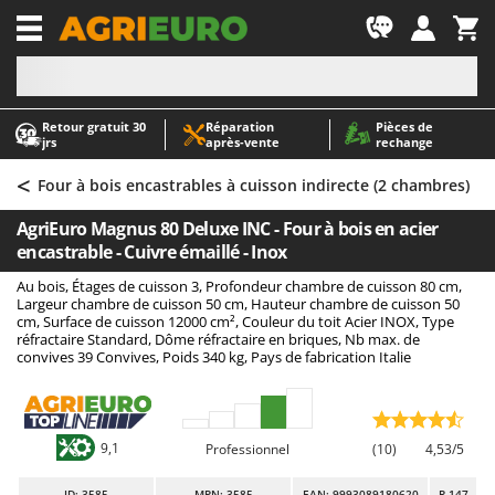
-1
Retour gratuit 30
Réparation
Pièces de
A
A
jrs
après‑vente
rechange
Abris de jardin
ABAC
<
Accessoires pour tracteurs tondeuses autoportés
AgriEuro Premium
Four à bois encastrables à cuisson indirecte (2 chambres)
Aérateurs Scarificateurs pour gazon
AgriEuro TOP-LINE
AgriEuro Magnus 80 Deluxe INC - Four à bois en acier
Arracheuses de pommes de terre pour tracteur
AGT
encastrable - Cuivre émaillé - Inox
Aspirateurs - Balais Électriques
Aima
Au bois, Étages de cuisson 3, Profondeur chambre de cuisson 80 cm,
Largeur chambre de cuisson 50 cm, Hauteur chambre de cuisson 50
Aspirateurs à cendres
Airmec
cm, Surface de cuisson 12000 cm², Couleur du toit Acier INOX, Type
réfractaire Standard, Dôme réfractaire en briques, Nb max. de
Aspirateurs à feuilles sur roues
AL-KO
convives 39 Convives, Poids 340 kg, Pays de fabrication Italie
Aspirateurs de piscine
ALA 2000
Aspirateurs Multifonctions
Alce
Atomiseurs agricoles pour tracteurs
Alpina
9,1
Professionnel
(10)
4,53/5
Atomiseurs pour traitements
Ama
ID
: 3585
MPN: 3585
EAN: 9993089180620
R-147