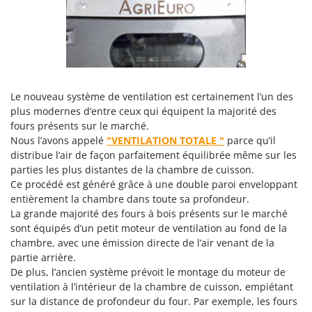
N
New O.M.R.A.
Nilfisk
Ninja
Novatec
Novital
Le nouveau système de ventilation est certainement l’un des
plus modernes d’entre ceux qui équipent la majorité des
NuAir
fours présents sur le marché.
NuovaFac
Nous l’avons appelé
"VENTILATION TOTALE "
parce qu’il
distribue l’air de façon parfaitement équilibrée même sur les
O
parties les plus distantes de la chambre de cuisson.
Officine Savioli
Ce procédé est généré grâce à une double paroi enveloppant
Oliviero
entièrement la chambre dans toute sa profondeur.
La grande majorité des fours à bois présents sur le marché
Olix
sont équipés d’un petit moteur de ventilation au fond de la
OMA
chambre, avec une émission directe de l’air venant de la
Omas
partie arrière.
De plus, l’ancien système prévoit le montage du moteur de
Ompagrill
ventilation à l’intérieur de la chambre de cuisson, empiétant
Ooni
sur la distance de profondeur du four. Par exemple, les fours