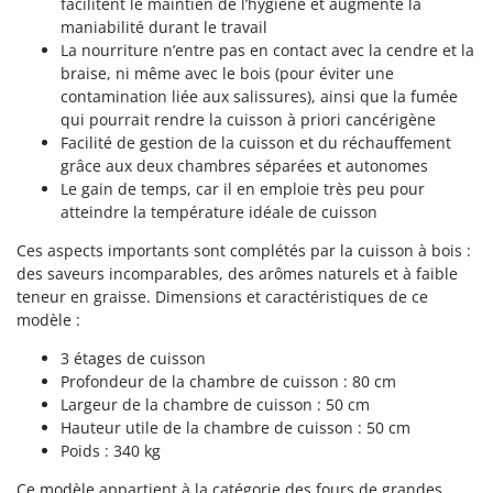
facilitent le maintien de l’hygiène et augmente la
Machines pour la transformation des fruits
Famur
maniabilité durant le travail
Machines sous vide
FARMER
La nourriture n’entre pas en contact avec la cendre et la
braise, ni même avec le bois (pour éviter une
Motobineuses
FBC
contamination liée aux salissures), ainsi que la fumée
Motoculteurs
Ferrari Group
qui pourrait rendre la cuisson à priori cancérigène
Motofaucheuses
Facilité de gestion de la cuisson et du réchauffement
Ferroni
grâce aux deux chambres séparées et autonomes
Motopompes pour irrigation
Ferrua
Le gain de temps, car il en emploie très peu pour
Moulins à céréales électriques
atteindre la température idéale de cuisson
FIAC
Moulins à farine
FIEM
Ces aspects importants sont complétés par la cuisson à bois :
des saveurs incomparables, des arômes naturels et à faible
Fimar
N
teneur en graisse. Dimensions et caractéristiques de ce
Nettoyeurs et Balais à vapeur
FINI
modèle :
Nettoyeurs haute pression
Fiorentini
3 étages de cuisson
Nettoyeurs tapis, moquettes et tapisseries
Fiskars
Profondeur de la chambre de cuisson : 80 cm
Largeur de la chambre de cuisson : 50 cm
Flymo
P
Hauteur utile de la chambre de cuisson : 50 cm
Peignes vibreurs et Secoueurs à olives
Fontana Forni
Poids : 340 kg
Pelles rétros pour tracteur
Forest Master
Ce modèle appartient à la catégorie des fours de grandes