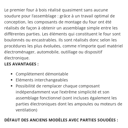
Worx
Le premier four à bois réalisé quasiment sans aucune
Y
soudure pour l’assemblage : grâce à un travail optimal de
Yard Force
conception, les composants de montage du four ont été
réalisés de façon à obtenir un assemblage simple entre les
Z
différentes parties. Les éléments qui constituent le four sont
Zanon
boulonnés ou encastrables. Ils sont réalisés donc selon les
Zephir
procédures les plus évoluées, comme n’importe quel matériel
électroménager, automobile, outillage ou dispositif
ZGrills
électronique.
Zodiac
LES AVANTAGES :
Zomax
Complètement démontable
Eléments interchangeables
Possibilité de remplacer chaque composant
indépendamment vue l’extrême simplicité et son
assemblage fonctionnel (sont incluses également les
parties électroniques dont les ampoules ou moteurs de
ventilation)
DÉFAUT DES ANCIENS MODÈLES AVEC PARTIES SOUDÉES :