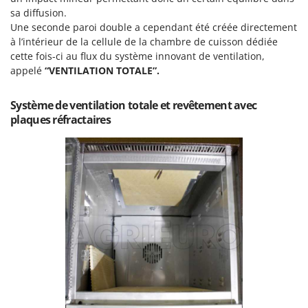
Master
sa diffusion.
Une seconde paroi double a cependant été créée directement
Mastercook
à l’intérieur de la cellule de la chambre de cuisson dédiée
Masterpro
cette fois-ci au flux du système innovant de ventilation,
McCulloch
appelé
“VENTILATION TOTALE”.
MCH
Système de ventilation totale et revêtement avec
Michelin
plaques réfractaires
Mille
Minox
Mockmill
More than chef
MOSA
MOVA
Mowox
MTD