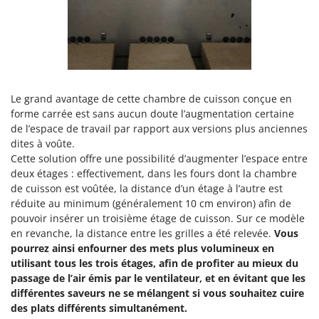
Seven Italy
Shark
Silky
Simatech
Sirman
Le grand avantage de cette chambre de cuisson conçue en
Skil
forme carrée est sans aucun doute l’augmentation certaine
de l’espace de travail par rapport aux versions plus anciennes
Smartwood
dites à voûte.
Smeg
Cette solution offre une possibilité d’augmenter l’espace entre
deux étages : effectivement, dans les fours dont la chambre
Snapper
de cuisson est voûtée, la distance d’un étage à l’autre est
Solidur
réduite au minimum (généralement 10 cm environ) afin de
pouvoir insérer un troisième étage de cuisson. Sur ce modèle
Spice Electronics
en revanche, la distance entre les grilles a été relevée.
Vous
Spiralmac
pourrez ainsi enfourner des mets plus volumineux en
Spring Protezione
utilisant tous les trois étages, afin de profiter au mieux du
passage de l’air émis par le ventilateur, et en évitant que les
Spyro
différentes saveurs ne se mélangent si vous souhaitez cuire
Stanley
des plats différents simultanément.