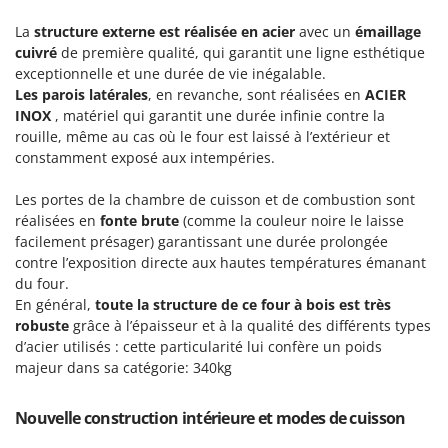
Pulvérisateurs
GRIFO
La
structure externe est réalisée en acier
avec un
émaillage
Pulvérisateurs portés
GVS
cuivré
de première qualité, qui garantit une ligne esthétique
exceptionnelle et une durée de vie inégalable.
GYS
R
Rafraîchisseurs d'air par évaporation
Les parois latérales
, en revanche, sont réalisées en
ACIER
INOX
, matériel qui garantit une durée infinie contre la
H
Rampes de chargement en aluminium
Hailo
rouille, même au cas où le four est laissé à l’extérieur et
Râpes à fromage électriques
constamment exposé aux intempéries.
Helvi
Râteaux pour tracteur
Henx
Les portes de la chambre de cuisson et de combustion sont
Remplisseuses
réalisées en
fonte brute
(comme la couleur noire le laisse
HiKOKI
facilement présager) garantissant une durée prolongée
Robots nettoyeurs de piscine
Honda
contre l’exposition directe aux hautes températures émanant
Robots Tondeuses
du four.
I
Rogneuses de souches
En général,
toute la structure de ce four à bois est très
Idromatic
robuste
grâce à l’épaisseur et à la qualité des différents types
Rouleaux pour tracteur
Il-Tec
d’acier utilisés : cette particularité lui confère un poids
majeur dans sa catégorie: 340kg
Imperia
S
Scies à os
Infaco
Nouvelle construction intérieure et modes de cuisson
Scies à Ruban
Intec