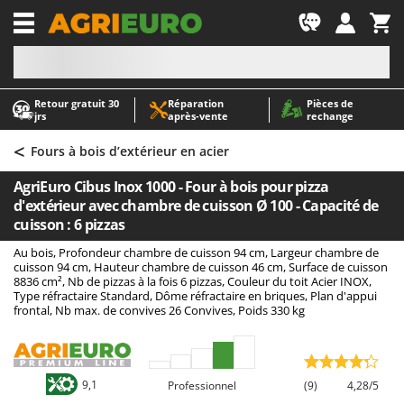
-1
Retour gratuit 30
Réparation
Pièces de
A
A
jrs
après‑vente
rechange
Abris de jardin
ABAC
<
Accessoires pour tracteurs tondeuses autoportés
AgriEuro Premium
Fours à bois d’extérieur en acier
Aérateurs Scarificateurs pour gazon
AgriEuro TOP-LINE
AgriEuro Cibus Inox 1000 - Four à bois pour pizza
Arracheuses de pommes de terre pour tracteur
AGT
d'extérieur avec chambre de cuisson Ø 100 - Capacité de
cuisson : 6 pizzas
Aspirateurs - Balais Électriques
Aima
Au bois, Profondeur chambre de cuisson 94 cm, Largeur chambre de
Aspirateurs à cendres
Airmec
cuisson 94 cm, Hauteur chambre de cuisson 46 cm, Surface de cuisson
8836 cm², Nb de pizzas à la fois 6 pizzas, Couleur du toit Acier INOX,
Aspirateurs à feuilles sur roues
AL-KO
Type réfractaire Standard, Dôme réfractaire en briques, Plan d'appui
Aspirateurs de piscine
ALA 2000
frontal, Nb max. de convives 26 Convives, Poids 330 kg
Aspirateurs Multifonctions
Alce
Atomiseurs agricoles pour tracteurs
Alpina
9,1
Professionnel
(9)
4,28/5
Atomiseurs pour traitements
Ama