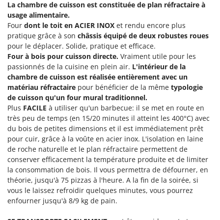
Machines pour la transformation des fruits
La chambre de cuisson est constituée de plan réfractaire à
Famur
usage alimentaire.
Machines sous vide
FARMER
Four
dont le toit en ACIER INOX
et rendu encore plus
Motobineuses
pratique grâce à son
châssis équipé de deux robustes roues
FBC
pour le déplacer. Solide, pratique et efficace.
Motoculteurs
Ferrari Group
Four à bois pour cuisson directe.
Vraiment utile pour les
Motofaucheuses
Ferroni
passionnés de la cuisine en plein air.
L'intérieur de la
chambre de cuisson est réalisée entièrement avec un
Motopompes pour irrigation
Ferrua
matériau réfractaire
pour bénéficier de la même
typologie
Moulins à céréales électriques
FIAC
de cuisson qu'un four mural traditionnel.
Moulins à farine
Plus
FACILE
à utiliser qu'un barbecue: il se met en route en
FIEM
très peu de temps (en 15/20 minutes il atteint les 400°C) avec
Fimar
N
du bois de petites dimensions et il est immédiatement prêt
Nettoyeurs et Balais à vapeur
pour cuir, grâce à la voûte en acier inox. L'isolation en laine
FINI
de roche naturelle et le plan réfractaire permettent de
Nettoyeurs haute pression
Fiorentini
conserver efficacement la température produite et de limiter
Nettoyeurs tapis, moquettes et tapisseries
Fiskars
la consommation de bois. Il vous permettra de défourner, en
théorie, jusqu'à 75 pizzas à l'heure. A la fin de la soirée, si
Flymo
P
vous le laissez refroidir quelques minutes, vous pourrez
Peignes vibreurs et Secoueurs à olives
Fontana Forni
enfourner jusqu'à 8/9 kg de pain.
Pelles rétros pour tracteur
Forest Master