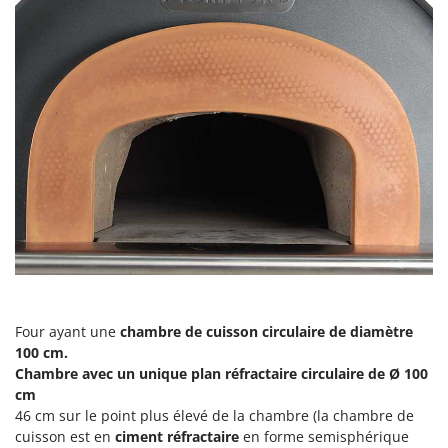
Pulvérisateurs
GRIFO
Pulvérisateurs portés
GVS
GYS
R
Rafraîchisseurs d'air par évaporation
H
Rampes de chargement en aluminium
Hailo
Râpes à fromage électriques
Helvi
Râteaux pour tracteur
Henx
Remplisseuses
HiKOKI
Robots nettoyeurs de piscine
Honda
Robots Tondeuses
I
Rogneuses de souches
Idromatic
Four ayant une
chambre de cuisson circulaire de diamètre
Rouleaux pour tracteur
Il-Tec
100 cm.
Imperia
Chambre avec un unique plan réfractaire circulaire de
Ø 100
S
Scies à os
cm
Infaco
46 cm sur le point plus élevé de la chambre (la chambre de
Scies à Ruban
Intec
cuisson est en
ciment réfractaire
en forme semisphérique