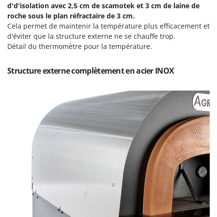
Oriental Koshin
d'd'isolation avec 2,5 cm de scamotek et 3 cm de laine de
roche sous le plan réfractaire de 3 cm.
Outdoorchef
Cela permet de maintenir la température plus efficacement et
d'éviter que la structure externe ne se chauffe trop.
P
Détail du thermomètre pour la température.
Palazzetti
Palumbo Pavi
Structure externe complètement en acier INOX
Partisani
Paterlini
Philips
Pramac
Prismafood
R
R.G.V.
Rato
Reber
Redback