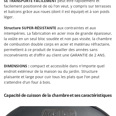
SE TRANSPORTE FACILEMENT
peut être rapidement et
Perches Élagueuses
Francini
facilement positionné de où l'on veut, y compris sur terrasses
Pétrins à Spirale
et balcons grâce aux roues (dont il est équipé) et à son poids
G
Piscines
léger.
G3 Ferrari
Planteuses de pommes de terre pour tracteur
Gardena
Structure SUPER-RÉSISTANTE
aux contraintes et aux
Plateaux de coupe pour tracteur
intempéries. La fabrication en acier inox de grande épaisseur,
Garofalo
la voûte en un seul bloc soudée et non pas vissée, la chambre
Plumeuses
GeoTech
de combustion double corps en acier et matériau réfractaire,
Pompes d'irrigation à tracteur
permettent à ce produit de travailler des années sans
GeoTech Pro
inconvénients et d'offrir au client une GARANTIE de 2 ANS.
Pompes de transfert
Gierre
Pompes immergées électriques
DIMENSIONS :
compact et accessible dans n'importe quel
Ginko - MGM
Postes à souder
endroit extérieur de la maison ou du jardin. Structure
Gipeco
plaisante et large pour cuir tous les plats que l'on peut
Poussoirs à saucisse
Girmi
s'attendre d'un four à bois.
Power Stations - Batteries - Centrales électriques portables
GRAEF
Presses à pellets
Capacité de cuisson de la chambre et ses caractéristiques
Gre
Pressoirs à fruits
GreenBay
Pressoirs à Raisin
Greenworks