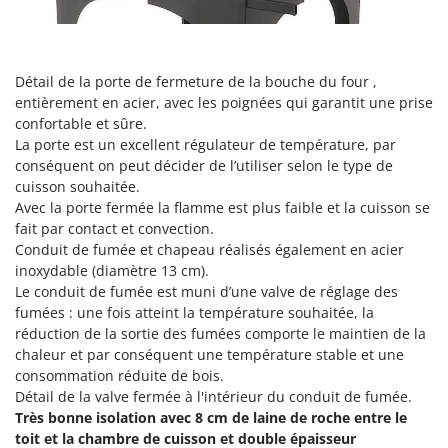
N
New O.M.R.A.
Nilfisk
Ninja
Détail de la porte de fermeture de la bouche du four ,
Novatec
entièrement en acier, avec les poignées qui garantit une prise
confortable et sûre.
Novital
La porte est un excellent régulateur de température, par
NuAir
conséquent on peut décider de l’utiliser selon le type de
cuisson souhaitée.
NuovaFac
Avec la porte fermée la flamme est plus faible et la cuisson se
fait par contact et convection.
O
Officine Savioli
Conduit de fumée et chapeau réalisés également en acier
inoxydable (diamètre 13 cm).
Oliviero
Le conduit de fumée est muni d’une valve de réglage des
Olix
fumées : une fois atteint la température souhaitée, la
réduction de la sortie des fumées comporte le maintien de la
OMA
chaleur et par conséquent une température stable et une
Omas
consommation réduite de bois.
Détail de la valve fermée à l'intérieur du conduit de fumée.
Ompagrill
Très bonne isolation avec 8 cm de laine de roche entre le
Ooni
toit et la chambre de cuisson et double épaisseur