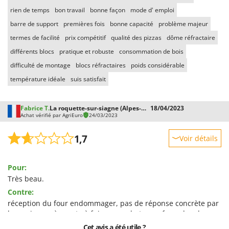
rien de temps
bon travail
bonne façon
mode d' emploi
barre de support
premières fois
bonne capacité
problème majeur
termes de facilité
prix compétitif
qualité des pizzas
dôme réfractaire
différents blocs
pratique et robuste
consommation de bois
difficulté de montage
blocs réfractaires
poids considérable
température idéale
suis satisfait
Fabrice T.
La roquette-sur-siagne (Alpes-Maritimes)
18/04/2023
Achat vérifié par AgriEuro
24/03/2023
1,7
Voir détails
Robustesse
Pour:
Prestations
Très beau.
Facilité d'utilisation
Contre:
Qualité / Prix
réception du four endommager, pas de réponse concrète par
le service après vente à fuir vous acheter un four plus de
Facilité de montage
2000.00€ et ont vous propose 150.00€ de dédommagement.
Cet avis a été utile ?