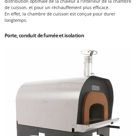
distribution optimale de la chaleur à l'intérieur de la chambre
Master
de cuisson, et pour un réchauffement plus efficace.
Mastercook
En effet, la chambre de cuisson est conçue pour durer
longtemps.
Masterpro
McCulloch
Porte, conduit de fumée et isolation
MCH
Michelin
Mille
Minox
Mockmill
More than chef
MOSA
MOVA
Mowox
MTD