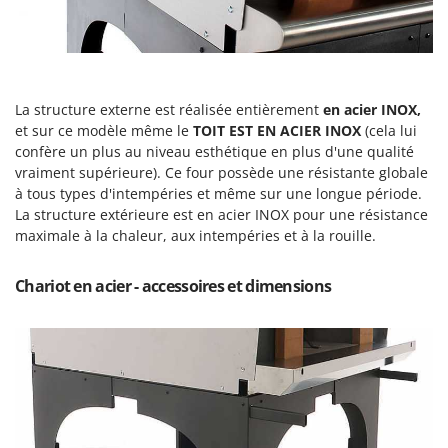
Resto Italia
Ribimex
Ripartrak
Ritter
La structure externe est réalisée entièrement
en acier INOX,
River Systems
et sur ce modèle même le
TOIT EST EN ACIER INOX
(cela lui
confère un plus au niveau esthétique en plus d'une qualité
Robomow
vraiment supérieure). Ce four possède une résistante globale
Rossofuoco
à tous types d'intempéries et même sur une longue période.
La structure extérieure est en acier INOX pour une résistance
Rover Pompe
maximale à la chaleur, aux intempéries et à la rouille.
Royal Food
Ryobi
Chariot en acier - accessoires et dimensions
S
S.T.P.
Santos
Sbaraglia
Schnitzer