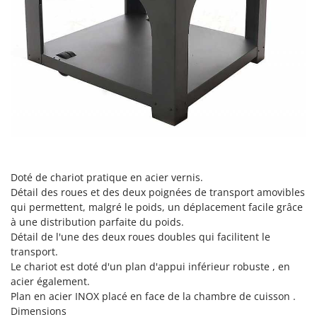
Seven Italy
Shark
Silky
Simatech
Sirman
Skil
Smartwood
Smeg
Snapper
Doté de chariot pratique en acier vernis.
Détail des roues et des deux poignées de transport amovibles
Solidur
qui permettent, malgré le poids, un déplacement facile grâce
Spice Electronics
à une distribution parfaite du poids.
Détail de l'une des deux roues doubles qui facilitent le
Spiralmac
transport.
Spring Protezione
Le chariot est doté d'un plan d'appui inférieur robuste , en
acier également.
Spyro
Plan en acier INOX placé en face de la chambre de cuisson .
Stanley
Dimensions