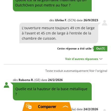
DutchOven peut mettre au four ?
dès
Ulrike
F.
(SCN)
date
26/9/2023
L'ouverture mesure toujours 49 cm de large
à l'avant et 45 cm de large à l'entrée de la
chambre de cuisson.
Oui
(1)
Cette réponse a été utile ?
Voir d'autres réponses
Texte traduit automatiquement
Voir l'original
dès
Roberto
R.
(GE)
date
24/2/2026
Quelle est la hauteur de la base métallique
?
Comparer
dès
Fabio
B.
(Italia)
date
24/2/2026