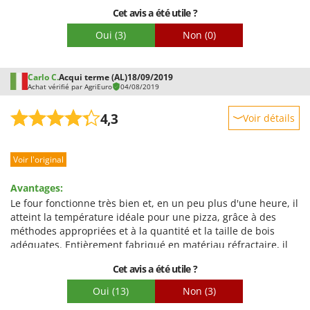
meilleure conservation de la chaleur.
Cet avis a été utile ?
Oui
(3)
Non
(0)
Carlo C.
Acqui terme (AL)
18/09/2019
Achat vérifié par AgriEuro
04/08/2019
4,3
Voir détails
Robustesse
Voir l'original
Prestations
Facilité d'utilisation
Avantages:
Qualité / Prix
Le four fonctionne très bien et, en un peu plus d'une heure, il
atteint la température idéale pour une pizza, grâce à des
Facilité de montage
méthodes appropriées et à la quantité et la taille de bois
Emballage
adéquates. Entièrement fabriqué en matériau réfractaire, il
conserve très bien la chaleur. Je suis satisfait de l'excellente
Cet avis a été utile ?
qualité des pizzas et du pain. Également excellent envoi et
emballage, le four est arrivé déjà monté mais j'ai dû le
Oui
(13)
Non
(3)
soutenir avec un palan pour pouvoir le retirer de la palette,