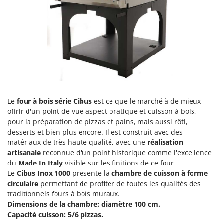
Groupes électrogènes
E
Gyrobroyeurs à lame pour tracteur
EcoFlow
Edilmark
H
Haches - Cognées et Hachettes
Effeuno
Hachoirs à viande
Einhell
Herses à Dents
Elegen
Herses Rotatives
Energy Gruppi
Le
four à bois série Cibus
est ce que le marché à de mieux
Enotecnica Pillan
offrir d'un point de vue aspect pratique et cuisson à bois,
L
Lames à neige
pour la préparation de pizzas et pains, mais aussi rôti,
Eschenfelder
desserts et bien plus encore. Il est construit avec des
Lames niveleuses pour tracteur
EuroMech
matériaux de très haute qualité, avec une
réalisation
Lave-vitres
artisanale
reconnue d'un point historique comme l'excellence
Eurosystems
du
Made In Italy
visible sur les finitions de ce four.
Lieuses électriques pour vignes
Le
Cibus Inox 1000
présente la
chambre de cuisson à forme
F
FAC
circulaire
permettant de profiter de toutes les qualités des
M
traditionnels fours à bois muraux.
Machines à pâtes
Fama Industrie
Dimensions de la chambre: diamètre 100 cm.
Machines de nettoyage pour panneaux photovoltaïques et surfaces vitrées
Famag
Capacité cuisson: 5/6 pizzas.