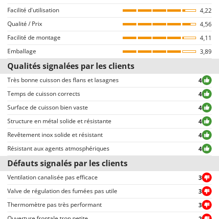
Facilité d'utilisation
4,22
Comment garantir l’authenticité des commentaires sur AgriEuro
Qualité / Prix
4,56
La publication n’est pas permise aux utilisateurs du site qui n’ont pas
Facilité de montage
préalablement finalisé un achat (la possibilité d’écrire le commentaire est
4,11
d’ailleurs reliée à la page des détails de la commande, sur l’espace
Emballage
3,89
personnel du client, disponible après avoir inséré le login).
Qualités signalées par les clients
Tous les commentaires, tant positifs que négatifs, sont publiés sans
exclusion ou censure, à l’exception de textes qui contiennent des
Très bonne cuisson des flans et lasagnes
4
expressions ou mots inappropriés, ou qui ne respectent pas le traitement
Temps de cuisson corrects
4
des données personnelles.
Surface de cuisson bien vaste
4
Tous les commentaires, qu’ils soient positifs ou négatifs, peuvent être
consultés rapidement par nos visiteurs, grâce également aux filtres qui
Structure en métal solide et résistante
4
permettent une sélection rapide, comme par exemple celui permettant de
Revêtement inox solide et résistant
4
choisir entre avis positifs et négatifs.
Résistant aux agents atmosphériques
4
Défauts signalés par les clients
Ventilation canalisée pas efficace
3
Valve de régulation des fumées pas utile
3
Thermomètre pas très performant
3
Ouverture frontale trop petite
2