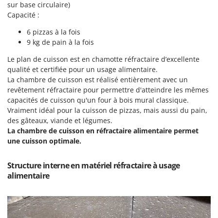
Scies alternatives à batterie
sur base circulaire)
Intex
Capacité :
Scies de jardin télescopiques
Italyco
Sécateurs électriques à batterie
6 pizzas à la fois
ITM
9 kg de pain à la fois
Sécateurs et Échenilloirs manuels
J
Le plan de cuisson est en chamotte réfractaire d’excellente
Sécateurs pneumatiques
JOLLY ITALIA
qualité et certifiée pour un usage alimentaire.
Semoirs et Épandeurs d'engrais
La chambre de cuisson est réalisé entièrement avec un
K
Socs pour tracteur
revêtement réfractaire pour permettre d'atteindre les mêmes
KAAZ
capacités de cuisson qu'un four à bois mural classique.
Souffleurs aspirateurs pour Feuilles
Karcher
Vraiment idéal pour la cuisson de pizzas, mais aussi du pain,
Soufreuses - Poudreuses à dos
des gâteaux, viande et légumes.
Kasco
La chambre de cuisson en réfractaire alimentaire permet
Soufreuses - Poudreuses pour tracteur
Kemper
une cuisson optimale.
Keter
T
Taille-haies
Structure interne en matériel réfractaire à usage
KitchenAid
alimentaire
Taille-haies à bras pour tracteur
Komo
Tarières
L
Tondeuses à Gazon
Laica