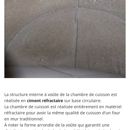
Tondeuses autoportées
Lampacrescia - MGM
Tondeuses débroussailleuses thermiques
Landxcape
Trancheuses
LAR Casalinghi
Trancheuses de sol
Lavor
Transpalettes
Linea VZ
Treuils de débardage
Lisam
Tronçonneuses
Lotusgrill
V
M
Vêtements de Sécurité
M.A.I.BO.
Vibroculteurs à tracteur
Macom
Macte Ovens
La
structure interne à voûte de la chambre de cuisson est
Makita
réalisée en
ciment réfractaire
sur base circulaire
.
La chambre de cuisson est réalisée entièrement en matériel
MAMMAMIA
réfractaire pour avoir la même qualité de cuisson d'un four
Marcato
en mur traditionnel.
Marina Systems
À noter la forme arrondie de la voûte qui garantit une