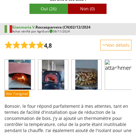
Emballage
Ils vous prenne en otage ne pas ce fier a leur pub ce sont des
Oui
(26)
Non
(0)
voleurs. et le plus fort , vous rédiger le commentaire, mais
vous ne pouvez pas joindre les photos des dégâts.
Gianmaria V.
Roccasparvera (CN)
02/12/2024
Achat vérifié par AgriEuro
08/11/2024
4,8
Voir détails
Robustesse
Prestations
Facilité d'utilisation
Qualité / Prix
Facilité de montage
Voir l'original
Emballage
Bonsoir, le four répond parfaitement à mes attentes, tant en
termes de facilité d'installation que de réduction de la
consommation de bois. J'y ai ajouté un thermomètre pour
contrôler la température, celui de la porte étant inutilisable
pendant la chauffe. J'ai également ajouté de l'isolant pour une