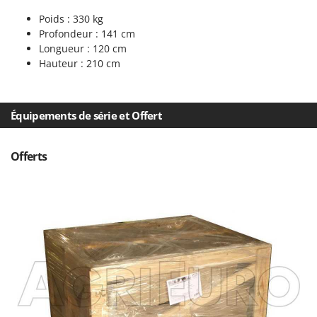
Stiga
Poids : 330 kg
Stocker
Profondeur : 141 cm
Longueur : 120 cm
Sunseeker
Hauteur : 210 cm
T
Tecla
TecnoGen
Équipements de série et Offert
Tellarini Pompe
Telwin
Offerts
Tenco
Tineco
Titania
Tornado
Tre Spade
Trev - Abrek - TecnoVIR
Trotec