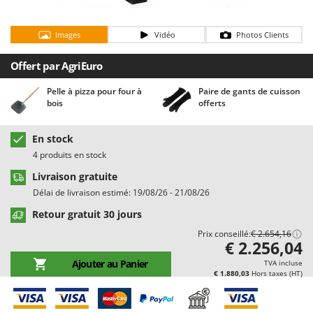
Chaudrons électriques pour polenta
Barbieri
Cisailles à gazon à batterie
Batavia
Images
Vidéo
Photos Clients
Cisailles taille-haies manuelles
Benassi
Offert par AgriEuro
Climatiseurs
Beper
Pelle à pizza pour four à
Paire de gants de cuisson
Compresseurs d'air électriques
Berkel
bois
offerts
Compresseurs pour la récolte des olives et la taille
Bernardi
Coupe-bordures - Trimmers
Bertolini Pumps
En stock
Coupe-branches
4 produits en stock
Besser Vacuum
Couveuses à œufs
Livraison gratuite
Bestway
Délai de livraison estimé: 19/08/26 - 21/08/26
Cultivateurs Tiller à ressorts - Extirpateurs
Beta tools
Retour gratuit 30 jours
Bissell
D
Prix conseillé:
€ 2.654,16
Débroussailleuses
Black & Decker
€ 2.256,04
Décompacteurs agricoles
BlackStone
Ajouter au Panier
TVA incluse
€ 1.880,03
Hors taxes (HT)
Découpeurs plasma
Blue Bird
Déplaqueuses de gazon
Bomet