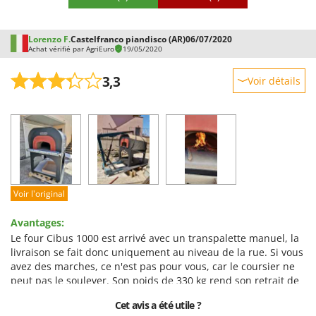
Lorenzo F.
Castelfranco piandisco (AR)
06/07/2020
Achat vérifié par AgriEuro
19/05/2020
3,3
Voir détails
Robustesse
Prestations
Facilité d'utilisation
Qualité / Prix
Facilité de montage
Voir l'original
Emballage
Avantages:
Le four Cibus 1000 est arrivé avec un transpalette manuel, la
livraison se fait donc uniquement au niveau de la rue. Si vous
avez des marches, ce n'est pas pour vous, car le coursier ne
peut pas le soulever. Son poids de 330 kg rend son retrait de
la palette très difficile. J'ai dû utiliser une grue pour le
Cet avis a été utile ?
soulever avec les roues au sol. Si vous pensez pouvoir le