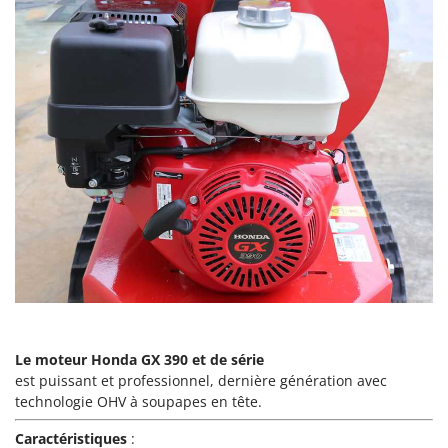
Worx
Y
Yard Force
Z
Zanon
Zephir
ZGrills
Zodiac
Zomax
Le moteur Honda GX 390 et de série
est puissant et professionnel, dernière génération avec
technologie OHV à soupapes en tête.
Caractéristiques
: