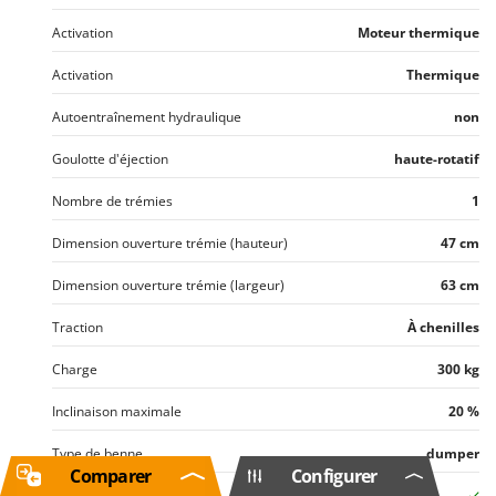
Activation
Moteur thermique
Activation
Thermique
Autoentraînement hydraulique
non
Goulotte d'éjection
haute-rotatif
Nombre de trémies
1
Dimension ouverture trémie (hauteur)
47 cm
Dimension ouverture trémie (largeur)
63 cm
Traction
À chenilles
Charge
300 kg
Inclinaison maximale
20 %
Type de benne
dumper
Comparer
Configurer
Caisson Dumper