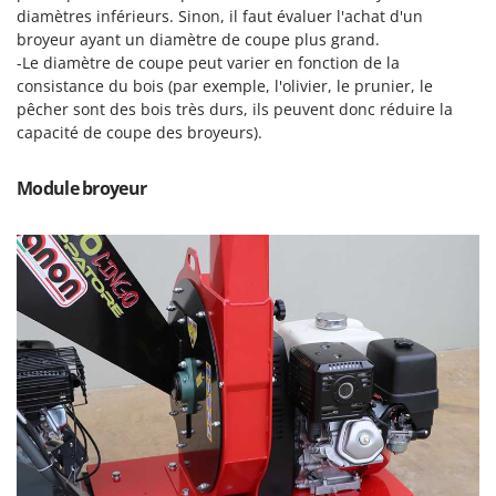
Pulvérisateurs
diamètres inférieurs. Sinon, il faut évaluer l'achat d'un
GRIFO
broyeur ayant un diamètre de coupe plus grand.
Pulvérisateurs portés
GVS
-Le diamètre de coupe peut varier en fonction de la
GYS
consistance du bois (par exemple, l'olivier, le prunier, le
R
Rafraîchisseurs d'air par évaporation
pêcher sont des bois très durs, ils peuvent donc réduire la
capacité de coupe des broyeurs).
H
Rampes de chargement en aluminium
Hailo
Râpes à fromage électriques
Helvi
Module broyeur
Râteaux pour tracteur
Henx
Remplisseuses
HiKOKI
Robots nettoyeurs de piscine
Honda
Robots Tondeuses
I
Rogneuses de souches
Idromatic
Rouleaux pour tracteur
Il-Tec
Imperia
S
Scies à os
Infaco
Scies à Ruban
Intec