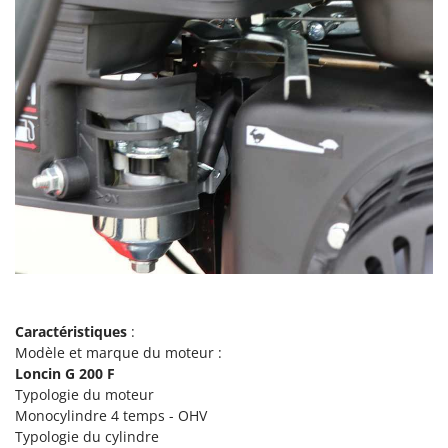
N
New O.M.R.A.
Nilfisk
Ninja
Novatec
Novital
NuAir
NuovaFac
O
Officine Savioli
Oliviero
Olix
Caractéristiques
:
OMA
Modèle et marque du moteur :
Omas
Loncin G 200 F
Typologie du moteur
Ompagrill
Monocylindre 4 temps - OHV
Ooni
Typologie du cylindre