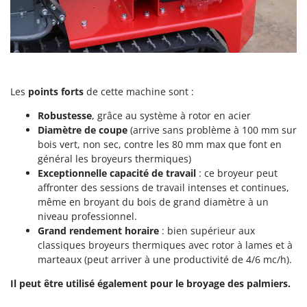
Scies alternatives à batterie
Intex
Scies de jardin télescopiques
Italyco
Sécateurs électriques à batterie
ITM
Sécateurs et Échenilloirs manuels
J
Sécateurs pneumatiques
JOLLY ITALIA
Les
points forts
de cette machine sont :
Semoirs et Épandeurs d'engrais
Robustesse
, grâce au système à rotor en acier
K
Socs pour tracteur
Diamètre de coupe
(arrive sans problème à 100 mm sur
KAAZ
bois vert, non sec, contre les 80 mm max que font en
Souffleurs aspirateurs pour Feuilles
Karcher
général les broyeurs thermiques)
Soufreuses - Poudreuses à dos
Kasco
Exceptionnelle capacité de travail
: ce broyeur peut
affronter des sessions de travail intenses et continues,
Soufreuses - Poudreuses pour tracteur
Kemper
même en broyant du bois de grand diamètre à un
Keter
niveau professionnel.
T
Taille-haies
Grand rendement horaire
: bien supérieur aux
KitchenAid
classiques broyeurs thermiques avec rotor à lames et à
Taille-haies à bras pour tracteur
Komo
marteaux (peut arriver à une productivité de 4/6 mc/h).
Tarières
Il peut être utilisé également pour le broyage des palmiers.
L
Tondeuses à Gazon
Laica