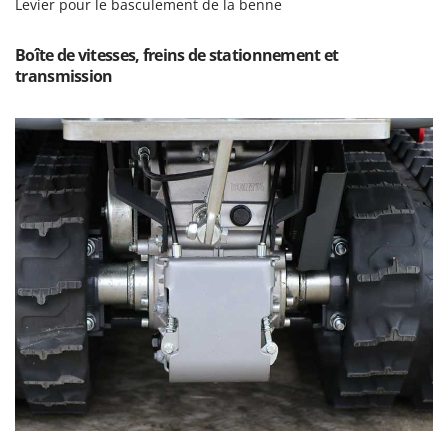
Levier pour le basculement de la benne
Stiga
Stocker
Boîte de vitesses, freins de stationnement et
Sunseeker
transmission
T
Tecla
TecnoGen
Tellarini Pompe
Telwin
Tenco
Tineco
Titania
Tornado
Tre Spade
Trev - Abrek - TecnoVIR
Trotec