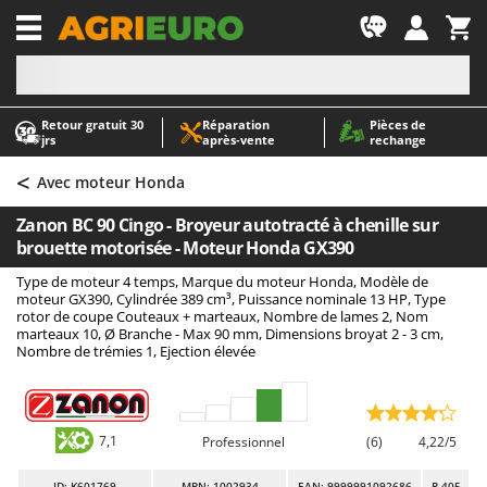
-1
Retour gratuit 30
Réparation
Pièces de
A
A
jrs
après‑vente
rechange
Abris de jardin
ABAC
<
Accessoires pour tracteurs tondeuses autoportés
AgriEuro Premium
Avec moteur Honda
Aérateurs Scarificateurs pour gazon
AgriEuro TOP-LINE
Zanon BC 90 Cingo - Broyeur autotracté à chenille sur
Arracheuses de pommes de terre pour tracteur
AGT
brouette motorisée - Moteur Honda GX390
Aspirateurs - Balais Électriques
Aima
Type de moteur 4 temps, Marque du moteur Honda, Modèle de
moteur GX390, Cylindrée 389 cm³, Puissance nominale 13 HP, Type
Aspirateurs à cendres
Airmec
rotor de coupe Couteaux + marteaux, Nombre de lames 2, Nom
marteaux 10, Ø Branche - Max 90 mm, Dimensions broyat 2 - 3 cm,
Aspirateurs à feuilles sur roues
AL-KO
Nombre de trémies 1, Ejection élevée
Aspirateurs de piscine
ALA 2000
Aspirateurs Multifonctions
Alce
Atomiseurs agricoles pour tracteurs
Alpina
7,1
Professionnel
(6)
4,22/5
Atomiseurs pour traitements
Ama
ID
: K601769
MPN: 1002934
EAN: 9999991092686
R-405