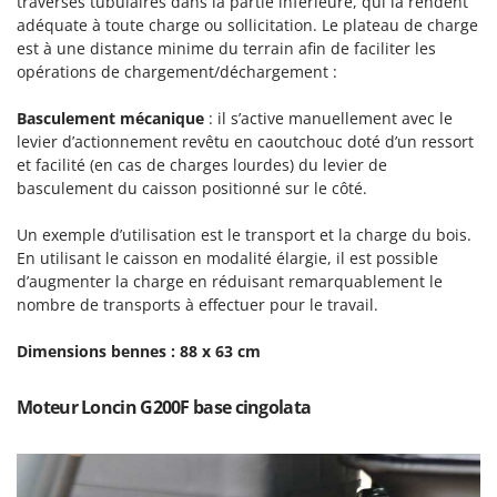
traverses tubulaires dans la partie inférieure, qui la rendent
Master
adéquate à toute charge ou sollicitation. Le plateau de charge
Mastercook
est à une distance minime du terrain afin de faciliter les
opérations de chargement/déchargement :
Masterpro
McCulloch
Basculement mécanique
: il s’active manuellement avec le
levier d’actionnement revêtu en caoutchouc doté d’un ressort
MCH
et facilité (en cas de charges lourdes) du levier de
Michelin
basculement du caisson positionné sur le côté.
Mille
Un exemple d’utilisation est le transport et la charge du bois.
Minox
En utilisant le caisson en modalité élargie, il est possible
Mockmill
d’augmenter la charge en réduisant remarquablement le
nombre de transports à effectuer pour le travail.
More than chef
MOSA
Dimensions bennes : 88 x 63 cm
MOVA
Moteur Loncin G200F base cingolata
Mowox
MTD