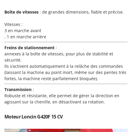
Troy-Bilt
Boîte de vitesses
: de grandes dimensions, fiable et précise.
U
Udor
Vitesses :
Unger
3 en marche avant
, 1 en marche arrière
V
Verdemax
Freins de stationnement
:
annexes à la boîte de vitesses, pour plus de stabilité et
Vesco
sécurité.
Volpi
Ils s’activent automatiquement à la relâche des commandes
(laissant la machine au point mort, même sur des pentes très
W
fortes, la machine reste parfaitement bloquée).
Waldner
Transmission
:
Weber
Robuste et résistante, elle permet de gérer la direction en
WIDU
agissant sur la chenille, en désactivant sa rotation.
Wiper EcoRobot
Moteur Loncin G420F 15 CV
Wolf Garten
Wortex