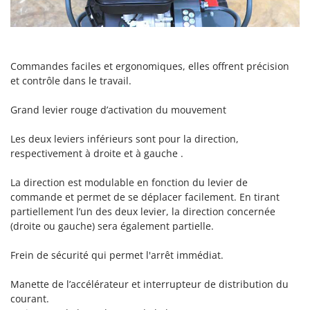
Seven Italy
Shark
Silky
Commandes faciles et ergonomiques, elles offrent précision
Simatech
et contrôle dans le travail.
Sirman
Skil
Grand levier rouge d’activation du mouvement
Smartwood
Les deux leviers inférieurs sont pour la direction,
Smeg
respectivement à droite et à gauche .
Snapper
La direction est modulable en fonction du levier de
Solidur
commande et permet de se déplacer facilement. En tirant
partiellement l’un des deux levier, la direction concernée
Spice Electronics
(droite ou gauche) sera également partielle.
Spiralmac
Spring Protezione
Frein de sécurité qui permet l'arrêt immédiat.
Spyro
Manette de l’accélérateur et interrupteur de distribution du
Stanley
courant.