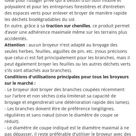
Idéal pour l’usager privé qui a besoin d’un outil mobile et
Perches Élagueuses
Francini
polyvalent et pour les entreprises forestières et d’entretien
Pétrins à Spirale
des espaces verts pour enlever et broyer de manière rapide
G
les déchets biodégradables du sol.
Piscines
G3 Ferrari
En outre, grâce à sa
traction sur chenilles
, ce produit permet
Planteuses de pommes de terre pour tracteur
Gardena
d’avoir une adhérence maximale même sur les terrains plus
Plateaux de coupe pour tracteur
accidentés.
Garofalo
Attention
: aucun broyeur n'est adapté au broyage des
Plumeuses
GeoTech
seules herbes, feuilles, aiguilles de pin, etc. (nous précisons
Pompes d'irrigation à tracteur
que celui-ci est fait principalement pour les branches, mais il
GeoTech Pro
peut également broyer les feuilles ou les autres déchets verts
Pompes de transfert
Gierre
s'ils sont attachés aux branches).
Pompes immergées électriques
Conditions d'utilisations principales pour tous les broyeurs
Ginko - MGM
sur le marché :
Postes à souder
Gipeco
- Le broyeur doit broyer des branches coupées récemment
Poussoirs à saucisse
Girmi
sur l'arbre et non sèches (cela limiterait sa capacité de
Power Stations - Batteries - Centrales électriques portables
broyage et engendrerait une détérioration rapide des lames).
GRAEF
- Les branches doivent être de préférence longilignes,
Presses à pellets
Gre
régulières et sans nœud (sinon le diamètre de coupe se
Pressoirs à fruits
réduit).
GreenBay
- Le diamètre de coupe indiqué est le diamètre maximal à ne
Pressoirs à Raisin
Greenworks
pas dépasser, il reste préférable d'utiliser le broyeur avec des