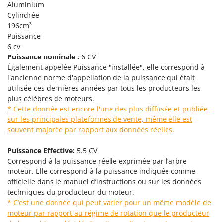
Aluminium
Oriental Koshin
Cylindrée
Outdoorchef
196cm³
Puissance
P
6 cv
Palazzetti
Puissance nominale :
6 CV
Palumbo Pavi
Également appelée Puissance "installée", elle correspond à
l'ancienne norme d'appellation de la puissance qui était
Partisani
utilisée ces dernières années par tous les producteurs les
Paterlini
plus célèbres de moteurs.
Philips
* Cette donnée est encore l'une des plus diffusée et publiée
sur les principales plateformes de vente, même elle est
Pramac
souvent majorée par rapport aux données réelles.
Prismafood
Puissance Effective:
5.5 CV
R
Correspond à la puissance réelle exprimée par l’arbre
R.G.V.
moteur. Elle correspond à la puissance indiquée comme
officielle dans le manuel d’instructions ou sur les données
Rato
techniques du producteur du moteur.
Reber
* C’est une donnée qui peut varier pour un même modèle de
Redback
moteur par rapport au régime de rotation que le producteur