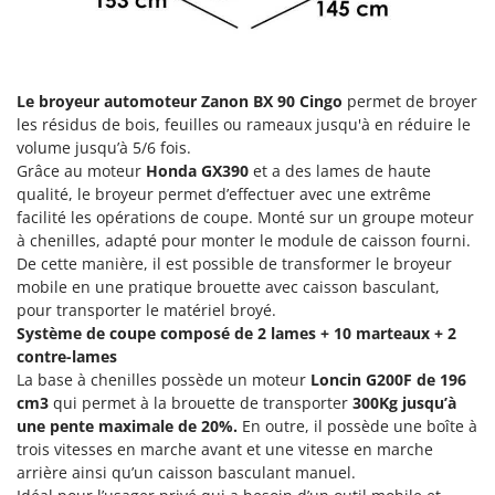
Machines pour la transformation des fruits
Famur
Machines sous vide
FARMER
Motobineuses
FBC
Le broyeur automoteur Zanon BX 90 Cingo
permet de broyer
Motoculteurs
Ferrari Group
les résidus de bois, feuilles ou rameaux jusqu'à en réduire le
Motofaucheuses
volume jusqu’à 5/6 fois.
Ferroni
Grâce au moteur
Honda GX390
et a des lames de haute
Motopompes pour irrigation
Ferrua
qualité, le broyeur permet d’effectuer avec une extrême
Moulins à céréales électriques
FIAC
facilité les opérations de coupe. Monté sur un groupe moteur
Moulins à farine
à chenilles, adapté pour monter le module de caisson fourni.
FIEM
De cette manière, il est possible de transformer le broyeur
Fimar
mobile en une pratique brouette avec caisson basculant,
N
Nettoyeurs et Balais à vapeur
pour transporter le matériel broyé.
FINI
Système de coupe composé de 2 lames + 10 marteaux + 2
Nettoyeurs haute pression
Fiorentini
contre-lames
Nettoyeurs tapis, moquettes et tapisseries
La base à chenilles possède un moteur
Loncin G200F de 196
Fiskars
cm3
qui permet à la brouette de transporter
300Kg jusqu’à
Flymo
P
une pente maximale de 20%.
En outre, il possède une boîte à
Peignes vibreurs et Secoueurs à olives
Fontana Forni
trois vitesses en marche avant et une vitesse en marche
Pelles rétros pour tracteur
arrière ainsi qu’un caisson basculant manuel.
Forest Master