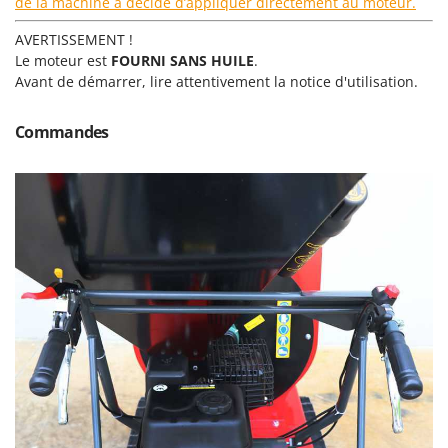
de la machine a décidé d’appliquer directement au moteur.
Resto Italia
Ribimex
AVERTISSEMENT !
Le moteur est
FOURNI SANS HUILE
.
Ripartrak
Avant de démarrer, lire attentivement la notice d'utilisation.
Ritter
River Systems
Commandes
Robomow
Rossofuoco
Rover Pompe
Royal Food
Ryobi
S
S.T.P.
Santos
Sbaraglia
Schnitzer