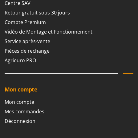
Scies alternatives à batterie
Centre SAV
Intex
Scies de jardin télescopiques
Retour gratuit sous 30 jours
Italyco
Sécateurs électriques à batterie
Compte Premium
ITM
Sécateurs et Échenilloirs manuels
Vidéo de Montage et Fonctionnement
J
Sécateurs pneumatiques
JOLLY ITALIA
Service après-vente
Semoirs et Épandeurs d'engrais
Pièces de rechange
K
Socs pour tracteur
KAAZ
Agrieuro PRO
Souffleurs aspirateurs pour Feuilles
Karcher
Soufreuses - Poudreuses à dos
Kasco
Soufreuses - Poudreuses pour tracteur
Kemper
Mon compte
Keter
T
Mon compte
Taille-haies
KitchenAid
Mes commandes
Taille-haies à bras pour tracteur
Komo
Déconnexion
Tarières
L
Tondeuses à Gazon
Laica