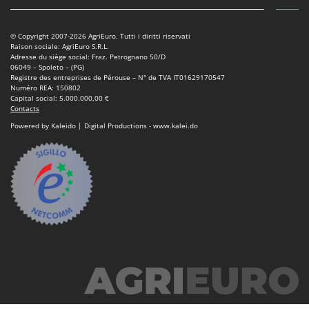
N
New O.M.R.A.
Nilfisk
© Copyright 2007-2026 AgriEuro. Tutti i diritti riservati
Raison sociale: AgriEuro S.R.L.
Ninja
Adresse du siège social: Fraz. Petrognano 50/D
06049 – Spoleto – (PG)
Novatec
Registre des entreprises de Pérouse – N° de TVA IT01629170547
Numéro REA: 150802
Novital
Capital social: 5.000.000,00 €
Contacts
NuAir
Powered by Kaleido | Digital Productions - www.kalei.do
NuovaFac
O
Officine Savioli
Oliviero
Olix
OMA
Omas
Ompagrill
Ooni