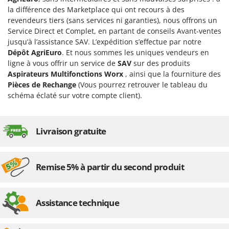
Machines pour la transformation des fruits
Famur
la différence des Marketplace qui ont recours à des
Machines sous vide
revendeurs tiers (sans services ni garanties), nous offrons un
FARMER
Service Direct et Complet, en partant de conseils Avant-ventes
Motobineuses
FBC
jusqu’à l’assistance SAV. L’expédition s’effectue par notre
Motoculteurs
Dépôt AgriEuro
. Et nous sommes les uniques vendeurs en
Ferrari Group
ligne à vous offrir un service de
SAV
sur des produits
Motofaucheuses
Ferroni
Aspirateurs Multifonctions Worx
, ainsi que la fourniture des
Motopompes pour irrigation
Ferrua
Pièces de Rechange
(Vous pourrez retrouver le tableau du
Moulins à céréales électriques
schéma éclaté sur votre compte client).
FIAC
Moulins à farine
FIEM
Fimar
Livraison gratuite
N
Nettoyeurs et Balais à vapeur
FINI
Nettoyeurs haute pression
Fiorentini
Remise 5% à partir du second produit
Nettoyeurs tapis, moquettes et tapisseries
Fiskars
Flymo
P
Peignes vibreurs et Secoueurs à olives
Assistance technique
Fontana Forni
Pelles rétros pour tracteur
Forest Master