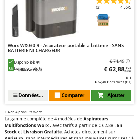
Groupes électrogènes
(3)
4,56/5
E
Gyrobroyeurs à lame pour tracteur
EcoFlow
Edilmark
H
Haches - Cognées et Hachettes
Effeuno
Hachoirs à viande
Einhell
Worx WX030.9 - Aspirateur portable à batterie - SANS
Herses à Dents
BATTERIE NI CHARGEUR
Elegen
Herses Rotatives
Energy Gruppi
€ 74,49
Disponibilité:
44
€ 62,88
Livraison gratuite
TVA
Enotecnica Pillan
13 août - 17 août
Inclus
L
Lames à neige
R-1
Eschenfelder
€ 52,40
Hors taxes (HT)
Lames niveleuses pour tracteur
EuroMech
Données techniques
Comparer
Ajouter
Lave-vitres
Eurosystems
Lieuses électriques pour vignes
F
1-4
de 4 produits Worx
FAC
M
La gamme complète de 4 modèles de
Aspirateurs
Machines à pâtes
Fama Industrie
Multifonctions Worx
, avec tarifs à partir de € 62.88 ,
En
Machines de nettoyage pour panneaux photovoltaïques et surfaces vitrées
Stock
et
Livraison Gratuite
. Achetez directement sur
Famag
AgriEuro
, sans intermédiaires et sans mauvaises surprises : à