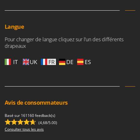
Tondeuses autoportées
Lampacrescia - MGM
Tondeuses débroussailleuses thermiques
Landxcape
Trancheuses
LAR Casalinghi
Langue
Trancheuses de sol
Lavor
Transpalettes
Pour changer de langue cliquez sur l’un des différents
Linea VZ
drapeaux
Treuils de débardage
Lisam
Tronçonneuses
Lotusgrill
IT
UK
FR
DE
ES
V
M
Vêtements de Sécurité
M.A.I.BO.
Vibroculteurs à tracteur
Macom
Macte Ovens
Avis de consommateurs
Makita
MAMMAMIA
Basé sur 161160 feedback(s)
(4,68/5.00)
Marcato
Consulter tous les avis
Marina Systems