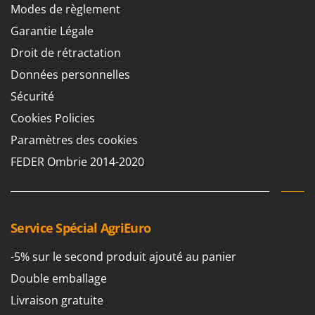
Pulvérisateurs
Modes de règlement
GRIFO
Pulvérisateurs portés
Garantie Légale
GVS
Droit de rétractation
GYS
R
Rafraîchisseurs d'air par évaporation
Données personnelles
H
Rampes de chargement en aluminium
Hailo
Sécurité
Râpes à fromage électriques
Helvi
Cookies Policies
Râteaux pour tracteur
Henx
Paramètres des cookies
Remplisseuses
HiKOKI
FEDER Ombrie 2014-2020
Robots nettoyeurs de piscine
Honda
Robots Tondeuses
I
Rogneuses de souches
Idromatic
Service Spécial AgriEuro
Rouleaux pour tracteur
Il-Tec
-5% sur le second produit ajouté au panier
Imperia
S
Scies à os
Double emballage
Infaco
Scies à Ruban
Livraison gratuite
Intec