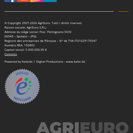
Tondeuses autoportées
Lampacrescia - MGM
Tondeuses débroussailleuses thermiques
Landxcape
Trancheuses
LAR Casalinghi
© Copyright 2007-2026 AgriEuro. Tutti i diritti riservati
Raison sociale: AgriEuro S.R.L.
Trancheuses de sol
Lavor
Adresse du siège social: Fraz. Petrognano 50/D
06049 – Spoleto – (PG)
Transpalettes
Linea VZ
Registre des entreprises de Pérouse – N° de TVA IT01629170547
Numéro REA: 150802
Treuils de débardage
Lisam
Capital social: 5.000.000,00 €
Contacts
Tronçonneuses
Lotusgrill
Powered by Kaleido | Digital Productions - www.kalei.do
V
M
Vêtements de Sécurité
M.A.I.BO.
Vibroculteurs à tracteur
Macom
Macte Ovens
Makita
MAMMAMIA
Marcato
Marina Systems