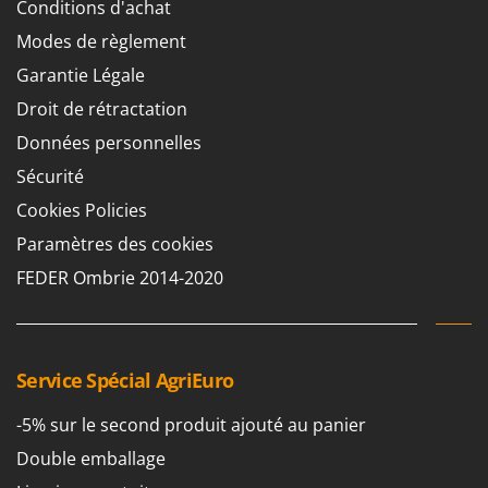
Conditions d'achat
Machines pour la transformation des fruits
Famur
Modes de règlement
Machines sous vide
FARMER
Motobineuses
Garantie Légale
FBC
Motoculteurs
Droit de rétractation
Ferrari Group
Motofaucheuses
Données personnelles
Ferroni
Motopompes pour irrigation
Sécurité
Ferrua
Moulins à céréales électriques
Cookies Policies
FIAC
Moulins à farine
Paramètres des cookies
FIEM
FEDER Ombrie 2014-2020
Fimar
N
Nettoyeurs et Balais à vapeur
FINI
Nettoyeurs haute pression
Fiorentini
Nettoyeurs tapis, moquettes et tapisseries
Fiskars
Service Spécial AgriEuro
Flymo
P
-5% sur le second produit ajouté au panier
Peignes vibreurs et Secoueurs à olives
Fontana Forni
Double emballage
Pelles rétros pour tracteur
Forest Master