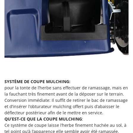
Troy-Bilt
U
Udor
Unger
V
Verdemax
Vesco
Volpi
W
Waldner
SYSTÈME DE COUPE MULCHING:
pour la tonte de l’herbe sans effectuer de ramassage, mais en
Weber
la fauchant très finement avant de la déposer sur le terrain.
WIDU
Conversion immédiate: Il suffit de retirer le bac de ramassage
et d’insérer l’obturateur mulching offert puis d’abaisser le
Wiper EcoRobot
déflecteur postérieur afin de le mettre en service.
Wolf Garten
QU’EST-CE QUE LA COUPE MULCHING
:
Ce système de coupe laisse l’herbe finement hachée au sol, à
Wortex
tel point qu’à l’apparence elle semble avoir été ramassée.