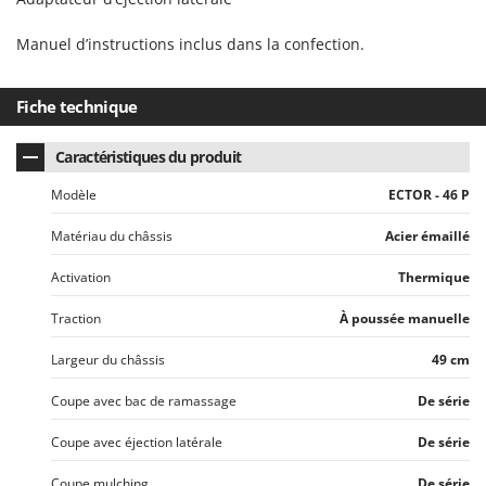
Manuel d’instructions inclus dans la confection.
Fiche technique
Caractéristiques du produit
Modèle
ECTOR - 46 P
Matériau du châssis
Acier émaillé
Activation
Thermique
Traction
À poussée manuelle
Largeur du châssis
49 cm
Coupe avec bac de ramassage
De série
Coupe avec éjection latérale
De série
Coupe mulching
De série