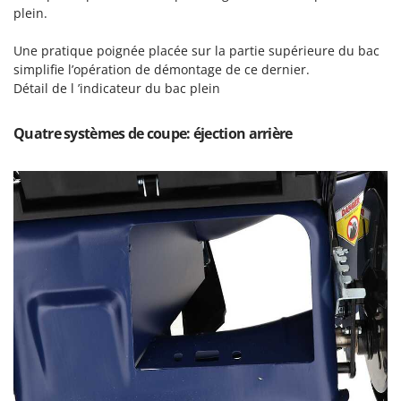
Seven Italy
plein.
Shark
Une pratique poignée placée sur la partie supérieure du bac
Silky
simplifie l’opération de démontage de ce dernier.
Simatech
Détail de l ’indicateur du bac plein
Sirman
Quatre systèmes de coupe: éjection arrière
Skil
Smartwood
Smeg
Snapper
Solidur
Spice Electronics
Spiralmac
Spring Protezione
Spyro
Stanley