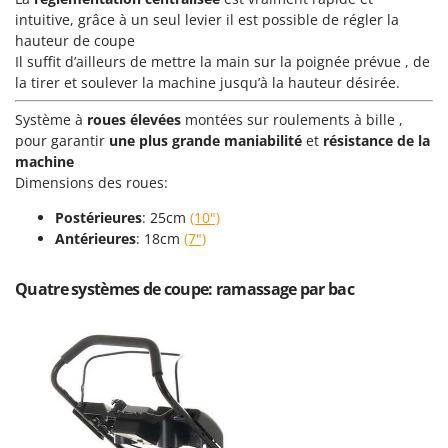
Oriental Koshin
intuitive, grâce à un seul levier il est possible de régler la
hauteur de coupe
Outdoorchef
Il suffit d’ailleurs de mettre la main sur la poignée prévue , de
la tirer et soulever la machine jusqu’à la hauteur désirée.
P
Palazzetti
Système à
roues élevées
montées sur roulements à bille ,
Palumbo Pavi
pour garantir
une plus grande maniabilité
et
résistance de la
Partisani
machine
Dimensions des roues:
Paterlini
Postérieures
: 25cm
(10")
Philips
Antérieures
: 18cm
(7")
Pramac
Prismafood
Quatre systèmes de coupe: ramassage par bac
R
R.G.V.
Rato
Reber
Redback