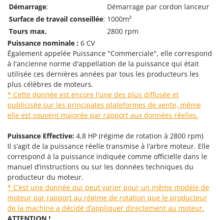
Scies alternatives à batterie
Démarrage
:
Démarrage par cordon lanceur
Intex
Scies de jardin télescopiques
Surface de travail conseillée
:
1000m²
Italyco
Tours max.
2800 rpm
Sécateurs électriques à batterie
ITM
Puissance nominale :
6 CV
Sécateurs et Échenilloirs manuels
Également appelée Puissance "Commerciale", elle correspond
J
Sécateurs pneumatiques
à l'ancienne norme d'appellation de la puissance qui était
JOLLY ITALIA
utilisée ces dernières années par tous les producteurs les
Semoirs et Épandeurs d'engrais
plus célèbres de moteurs.
K
Socs pour tracteur
KAAZ
* Cette donnée est encore l'une des plus diffusée et
publicisée sur les principales plateformes de vente, même
Souffleurs aspirateurs pour Feuilles
Karcher
elle est souvent majorée par rapport aux données réelles.
Soufreuses - Poudreuses à dos
Kasco
Soufreuses - Poudreuses pour tracteur
Puissance Effective:
4,8 HP (régime de rotation à 2800 rpm)
Kemper
Il s’agit de la puissance réelle transmise à l’arbre moteur. Elle
Keter
T
correspond à la puissance indiquée comme officielle dans le
Taille-haies
manuel d’instructions ou sur les données techniques du
KitchenAid
producteur du moteur.
Taille-haies à bras pour tracteur
Komo
* C’est une donnée qui peut varier pour un même modèle de
Tarières
moteur par rapport au régime de rotation que le producteur
L
Tondeuses à Gazon
de la machine a décidé d’appliquer directement
au moteur.
Laica
ATTENTION !