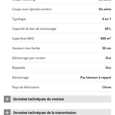
Coupe avec éjection arrière
De série
Typologie
4 en 1
Capacité du bac de ramassage
60 L
Superficie MAX
800 m²
Hauteur max herbe
30 cm
Démarrage par cordon
Oui
Repliable
Oui
Démarrage
Par lanceur à rappel
Pays de fabrication
Chine
Données techniques du moteur
Marque du moteur
Warrior
Données techniques de la transmission