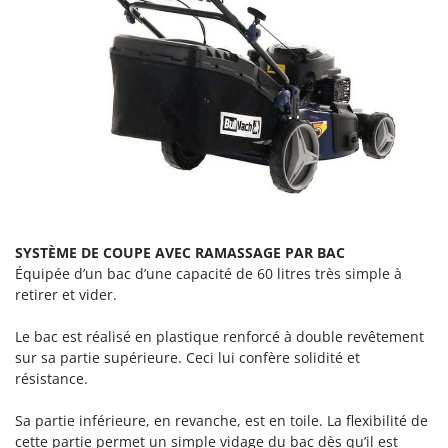
Resto Italia
Ribimex
Ripartrak
Ritter
River Systems
Robomow
Rossofuoco
Rover Pompe
Royal Food
SYSTÈME DE COUPE AVEC RAMASSAGE PAR BAC
Équipée d’un bac d’une capacité de 60 litres très simple à
Ryobi
retirer et vider.
S
S.T.P.
Le bac est réalisé en plastique renforcé à double revêtement
sur sa partie supérieure. Ceci lui confère solidité et
Santos
résistance.
Sbaraglia
Sa partie inférieure, en revanche, est en toile. La flexibilité de
Schnitzer
cette partie permet un simple vidage du bac dès qu’il est