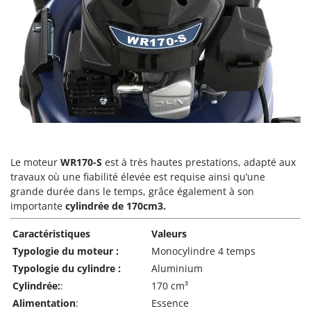
Pulvérisateurs
GRIFO
Pulvérisateurs portés
GVS
GYS
R
Rafraîchisseurs d'air par évaporation
H
Rampes de chargement en aluminium
Hailo
Râpes à fromage électriques
Helvi
Râteaux pour tracteur
Henx
Remplisseuses
HiKOKI
Le moteur
WR170-S
est à très hautes prestations, adapté aux
Robots nettoyeurs de piscine
Honda
travaux où une fiabilité élevée est requise ainsi qu’une
Robots Tondeuses
grande durée dans le temps, grâce également à son
importante
cylindrée de 170cm3.
I
Rogneuses de souches
Idromatic
Rouleaux pour tracteur
Caractéristiques
Valeurs
Il-Tec
Typologie du moteur :
Monocylindre 4 temps
Imperia
S
Typologie du cylindre :
Aluminium
Scies à os
Infaco
Cylindrée:
:
170 cm³
Scies à Ruban
Intec
Alimentation
:
Essence