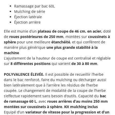
Machines pour la transformation des fruits
Famur
Ramassage par bac 60L
Machines sous vide
Mulching de série
FARMER
Éjection latérale
Motobineuses
FBC
Éjection arrière
Motoculteurs
Ferrari Group
Elle est munie d’un
plateau de coupe de 46 cm, en acier,
doté
Motofaucheuses
Ferroni
de
roues postérieures de 250 mm
, montées sur
coussinets à
Motopompes pour irrigation
sphère
pour une meilleure
étanchéité
, et qui confèrent de
Ferrua
manière plus générique
une plus grande stabilité à la
Moulins à céréales électriques
FIAC
machine
Moulins à farine
FIEM
L’ajustement de la hauteur de coupe est centralisé et réglable
sur
8 différentes positions
qui varient
de 30 à 80 mm
.
Fimar
N
Nettoyeurs et Balais à vapeur
FINI
POLYVALENCE ÉLEVÉE.
Il est possible de recueillir l’herbe
Nettoyeurs haute pression
dans le bac renforcé, faire du mulching ou décharger aussi
Fiorentini
bien latéralement que à l’arrière les résidus de l’herbe
Nettoyeurs tapis, moquettes et tapisseries
Fiskars
coupée. Le changement de modalité de la coupe de l’herbe
s’effectue rapidement sans besoin d’outils. Capacité du
bac
Flymo
P
Peignes vibreurs et Secoueurs à olives
de ramassage 60 L
, avec
roues arrières d’au moins 250 mm
Fontana Forni
montées sur coussinets à sphère
.
Kit mulching inclus
Pelles rétros pour tracteur
Forest Master
Equipé d’un
variateur de vitesse pour la progression et d’un