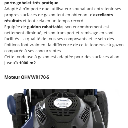
Perches Élagueuses
porte-gobelet très pratique
Francini
Adapté à n’importe quel utilisateur souhaitant entretenir ses
Pétrins à Spirale
propres surfaces de gazon tout en obtenant d’
excellents
G
Piscines
résultats
et tout cela en un temps record.
G3 Ferrari
Equipée de
guidon rabattable
, son encombrement est
Planteuses de pommes de terre pour tracteur
Gardena
nettement diminué, et son transport et remisage en sont
Plateaux de coupe pour tracteur
Garofalo
facilités. La qualité de tous ses composants et le soin des
Plumeuses
finitions font vraiment la différence de cette tondeuse à gazon
GeoTech
comparée à ses concurrentes.
Pompes d'irrigation à tracteur
GeoTech Pro
Cette tondeuse à gazon est adaptée pour des surfaces allant
Pompes de transfert
jusqu’à
1000 m2
.
Gierre
Pompes immergées électriques
Ginko - MGM
Moteur OHV WR170-S
Postes à souder
Gipeco
Poussoirs à saucisse
Girmi
Power Stations - Batteries - Centrales électriques portables
GRAEF
Presses à pellets
Gre
Pressoirs à fruits
GreenBay
Pressoirs à Raisin
Greenworks