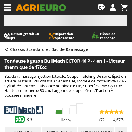
-1
Retour gratuit 30
Réparation
Pièces de
A
A
jrs
après‑vente
rechange
Abris de jardin
ABAC
<
Accessoires pour tracteurs tondeuses autoportés
AgriEuro Premium
Châssis Standard et Bac de Ramassage
Aérateurs Scarificateurs pour gazon
AgriEuro TOP-LINE
Tondeuse à gazon BullMach ECTOR 46 P - 4 en 1 - Moteur
Arracheuses de pommes de terre pour tracteur
AGT
thermique de 170cc
Aspirateurs - Balais Électriques
Aima
Bac de ramassage, Éjection latérale, Coupe mulching De série, Éjection
arrière, Matériau du châssis Acier émaillé, Modèle de moteur WR170-S,
Aspirateurs à cendres
Airmec
Cylindrée 170 cm³, Puissance nominale 6 HP, Superficie MAX 800 m²,
Hauteur max herbe 30 cm, Largeur de coupe 46 cm, Traction À
Aspirateurs à feuilles sur roues
AL-KO
poussée manuelle
Aspirateurs de piscine
ALA 2000
Aspirateurs Multifonctions
Alce
Atomiseurs agricoles pour tracteurs
Alpina
8,9
Hobby
(72)
4,67/5
Atomiseurs pour traitements
Ama
ID
: K602280
MPN: ECTOR 46 P
EAN: 8054141541009
R-16