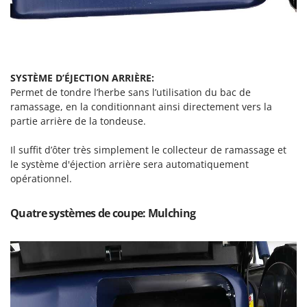
Stiga
Stocker
Sunseeker
SYSTÈME D’ÉJECTION ARRIÈRE:
T
Tecla
Permet de tondre l’herbe sans l’utilisation du bac de
ramassage, en la conditionnant ainsi directement vers la
TecnoGen
partie arrière de la tondeuse.
Tellarini Pompe
Il suffit d’ôter très simplement le collecteur de ramassage et
Telwin
le système d'éjection arrière sera automatiquement
Tenco
opérationnel.
Tineco
Titania
Quatre systèmes de coupe: Mulching
Tornado
Tre Spade
Trev - Abrek - TecnoVIR
Trotec