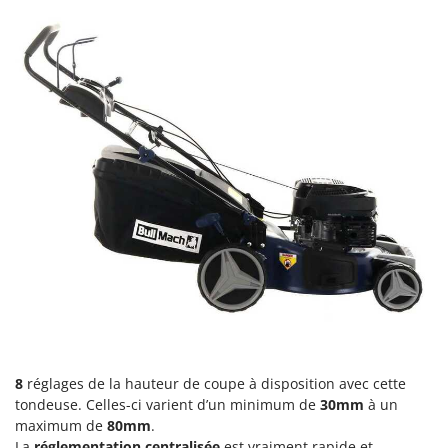
N
New O.M.R.A.
Nilfisk
Ninja
Novatec
Novital
NuAir
NuovaFac
O
Officine Savioli
Oliviero
Olix
OMA
Omas
8
réglages de la hauteur de coupe à disposition avec cette
Ompagrill
tondeuse. Celles-ci varient d’un minimum de
30mm
à un
maximum de
80mm
.
Ooni
La
réglementation centralisée
est vraiment rapide et