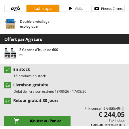
Chaudrons électriques pour polenta
Barbieri
Images
Vidéo
Photos Clients
Cisailles à gazon à batterie
Batavia
Cisailles taille-haies manuelles
Benassi
Double emballage
écologique
Climatiseurs
Beper
Compresseurs d'air électriques
Berkel
Offert par AgriEuro
Compresseurs pour la récolte des olives et la taille
Bernardi
2 flacons d'huile de 600
ml
Coupe-bordures - Trimmers
Bertolini Pumps
Coupe-branches
Besser Vacuum
En stock
Couveuses à œufs
Bestway
16 produits en stock
Cultivateurs Tiller à ressorts - Extirpateurs
Beta tools
Livraison gratuite
Bissell
Délai de livraison estimé: 13/08/26 - 17/08/26
D
Débroussailleuses
Black & Decker
Retour gratuit 30 jours
Décompacteurs agricoles
BlackStone
Prix conseillé:
€ 325,40
€ 244,05
Découpeurs plasma
Blue Bird
Ajouter au Panier
TVA incluse
Déplaqueuses de gazon
Bomet
€ 203,38
Hors taxes (HT)