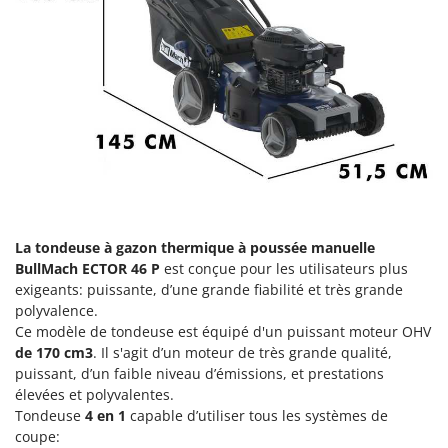
Groupes électrogènes
E
Gyrobroyeurs à lame pour tracteur
EcoFlow
Edilmark
H
Haches - Cognées et Hachettes
Effeuno
Hachoirs à viande
Einhell
Herses à Dents
Elegen
Herses Rotatives
Energy Gruppi
Enotecnica Pillan
L
Lames à neige
La tondeuse à gazon thermique à poussée manuelle
Eschenfelder
BullMach ECTOR 46 P
est conçue pour les utilisateurs plus
Lames niveleuses pour tracteur
EuroMech
exigeants: puissante, d’une grande fiabilité et très grande
Lave-vitres
polyvalence.
Eurosystems
Ce modèle de tondeuse est équipé d'un puissant moteur OHV
Lieuses électriques pour vignes
de 170 cm3
. Il s'agit d’un moteur de très grande qualité,
F
FAC
puissant, d’un faible niveau d’émissions, et prestations
M
élevées et polyvalentes.
Machines à pâtes
Fama Industrie
Tondeuse
4 en 1
capable d’utiliser tous les systèmes de
Machines de nettoyage pour panneaux photovoltaïques et surfaces vitrées
Famag
coupe: