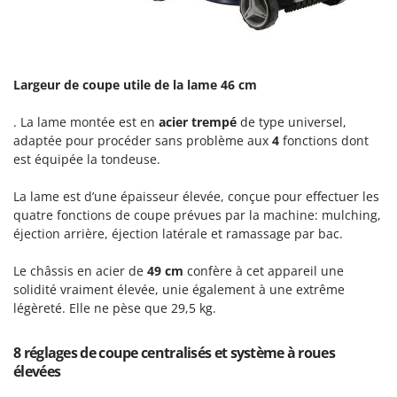
Master
Mastercook
Masterpro
Largeur de coupe utile de la lame 46 cm
McCulloch
MCH
. La
lame montée est en
acier trempé
de type universel
,
adaptée pour procéder sans problème aux
4
fonctions dont
Michelin
est équipée la tondeuse.
Mille
Minox
La lame est d’une épaisseur élevée, conçue pour effectuer les
quatre fonctions de coupe prévues par la machine: mulching,
Mockmill
éjection arrière, éjection latérale et ramassage par bac.
More than chef
Le châssis en acier de
49 cm
confère à cet appareil une
MOSA
solidité vraiment élevée, unie également à une extrême
MOVA
légèreté. Elle ne pèse que 29,5 kg.
Mowox
8 réglages de coupe centralisés et système à roues
MTD
élevées