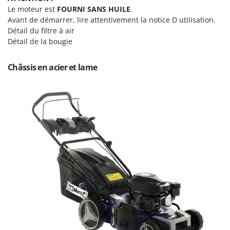
Tondeuses autoportées
Lampacrescia - MGM
Le moteur est
FOURNI SANS HUILE
.
Tondeuses débroussailleuses thermiques
Avant de démarrer, lire attentivement la notice D utilisation.
Landxcape
Détail du filtre à air
Trancheuses
LAR Casalinghi
Détail de la bougie
Trancheuses de sol
Lavor
Transpalettes
Châssis en acier et lame
Linea VZ
Treuils de débardage
Lisam
Tronçonneuses
Lotusgrill
V
M
Vêtements de Sécurité
M.A.I.BO.
Vibroculteurs à tracteur
Macom
Macte Ovens
Makita
MAMMAMIA
Marcato
Marina Systems