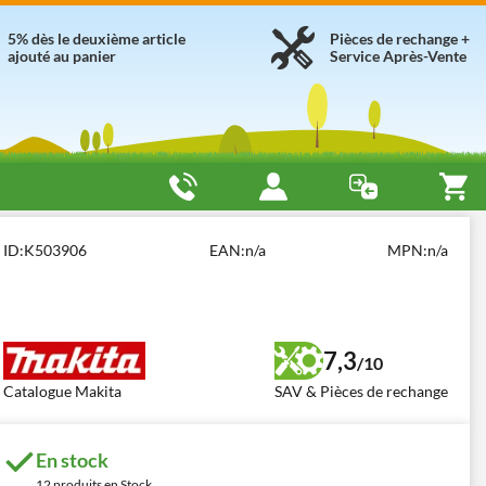
5% dès le deuxième article
Pièces de rechange +
ajouté au panier
Service Après-Vente
ID:
K503906
EAN:
n/a
MPN:
n/a
7,3
/10
Catalogue Makita
SAV & Pièces de rechange
En stock
12 produits en Stock