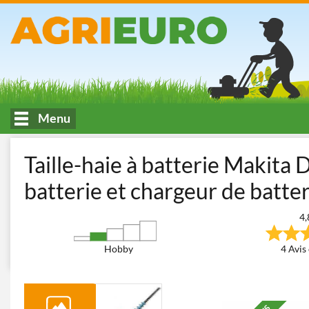
Menu
Accueil
Tonte et entretien du jardin
Taille-haies
Taille-haies 
Taille-haie à batterie Makita
batterie et chargeur de batter
4,
Hobby
4 Avis 