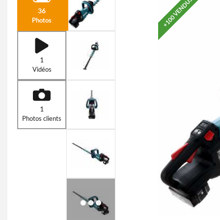
+100 VENDUS
36
Photos
1
Vidéos
1
Photos clients