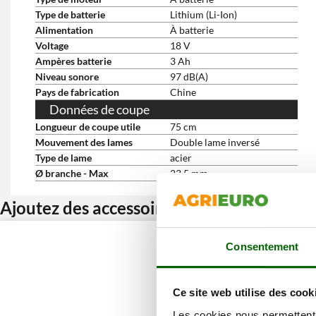
Type de batterie
Lithium (Li-Ion)
Alimentation
À batterie
Voltage
18 V
Ampères batterie
3 Ah
Niveau sonore
97 dB(A)
Pays de fabrication
Chine
Données de coupe
Longueur de coupe utile
75 cm
Mouvement des lames
Double lame inversé
Type de lame
acier
Ø branche - Max
23.5 mm
Ajoutez des accessoires et bénéficiez d’u
Consentement
Ce site web utilise des cook
Les cookies nous permettent d