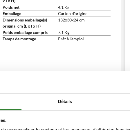
x l x H)
Poids net
4.1 Kg
Emballage
Carton d'origine
Dimensions emballage(s)
132x30x24 cm
original cm (L x l x H)
Poids emballage compris
7.1 Kg
Temps de montage
Prêt à l'emploi
ne remise
Détails
ies.
e personnaliser le contenu et les annonces, d'offrir des fonctio