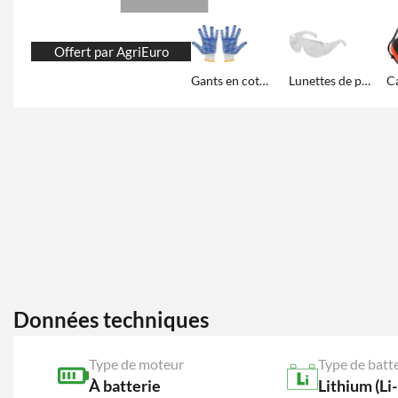
Offert par AgriEuro
Gants en coton avec rainures en caoutchouc
Lunettes de protection
Données techniques
Type de moteur
Type de batt
À batterie
Lithium (Li-