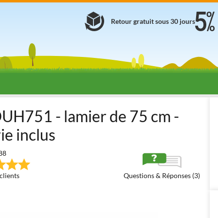
Retour gratuit sous 30 jours
à batterie
Taille-haies à batterie standards
Makita DUH751Z
 DUH751 - lamier de 75 cm -
ie inclus
88
clients
Questions & Réponses (3)