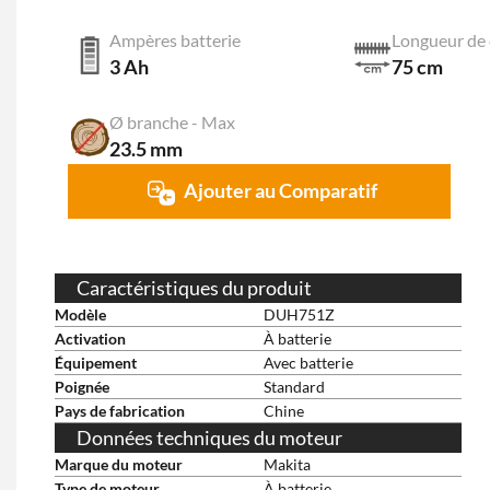
Ampères batterie
Longueur de 
3 Ah
75 cm
Ø branche - Max
23.5 mm
Ajouter au Comparatif
Caractéristiques du produit
Modèle
DUH751Z
Activation
À batterie
Équipement
Avec batterie
Poignée
Standard
Pays de fabrication
Chine
Données techniques du moteur
Marque du moteur
Makita
Type de moteur
À batterie