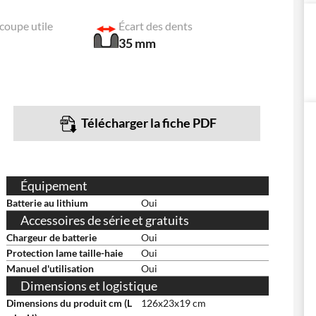
coupe utile
Écart des dents
35 mm
Télécharger la fiche PDF
Équipement
Batterie au lithium
Oui
Accessoires de série et gratuits
Chargeur de batterie
Oui
Protection lame taille-haie
Oui
Manuel d'utilisation
Oui
Dimensions et logistique
Dimensions du produit cm (L
126x23x19 cm