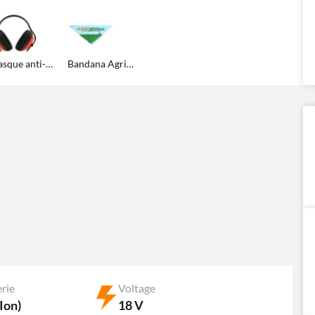
Casque anti-bruit
Bandana Agrieuro
erie
Voltage
Ion)
18 V