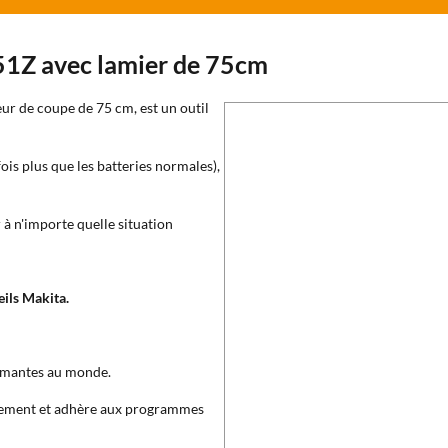
51Z avec lamier de 75cm
eur de coupe de 75 cm, est un outil
fois plus que les batteries normales),
 à n'importe quelle situation
eils Makita.
ormantes au monde.
onnement et adhère aux programmes