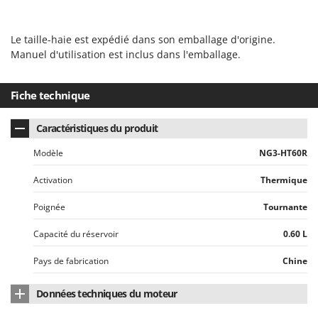
Resto Italia
Ribimex
Le taille-haie est expédié dans son emballage d'origine.
Ripartrak
Manuel d'utilisation est inclus dans l'emballage.
Ritter
River Systems
Fiche technique
Robomow
Caractéristiques du produit
Rossofuoco
Modèle
NG3-HT60R
Rover Pompe
Royal Food
Activation
Thermique
Ryobi
Poignée
Tournante
S
Capacité du réservoir
0.60 L
S.T.P.
Santos
Pays de fabrication
Chine
Sbaraglia
Données techniques du moteur
Schnitzer