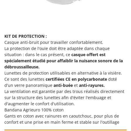
Master
Mastercook
Masterpro
McCulloch
KIT DE PROTECTION :
MCH
Casque anti-bruit pour travailler confortablement.
Michelin
La protection de l'ouïe doit être adaptée dans chaque
situation : dans le cas présent, ce
casque offert est
Mille
spécialement étudié pour affaiblir la nuisance sonore de la
Minox
débroussailleuse.
Lunettes de protection utilisables en alternative à la visière.
Mockmill
Ce sont des lunettes
certifiées CE en polycarbonate
doté
More than chef
d'un verre panoramique
anti-buée
et
anti-rayures.
MOSA
La ventilation est garantie par des trous réalisés directement
sur la structure des lunettes afin d'éviter l'embuage et
MOVA
d'augmenter le confort d'utilisation.
Mowox
Bandana Agrieuro 100% coton
Gants en coton avec rainures en caoutchouc, pour plus de
MTD
confort et une prise en main ferme et stable sur l'outillage