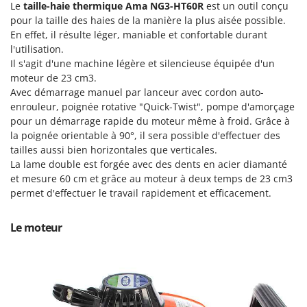
Le
taille-haie thermique
Ama NG3-HT60R
est un outil conçu
Groupes électrogènes
pour la taille des haies de la manière la plus aisée possible.
E
Gyrobroyeurs à lame pour tracteur
EcoFlow
En effet, il résulte léger, maniable et confortable durant
l'utilisation.
Edilmark
H
Il s'agit d'une machine légère et silencieuse équipée d'un
Haches - Cognées et Hachettes
Effeuno
moteur de 23 cm3.
Hachoirs à viande
Avec démarrage manuel par lanceur avec cordon auto-
Einhell
enrouleur, poignée rotative "Quick-Twist", pompe d'amorçage
Herses à Dents
Elegen
pour un démarrage rapide du moteur même à froid. Grâce à
Herses Rotatives
Energy Gruppi
la poignée orientable à 90°, il sera possible d'effectuer des
tailles aussi bien horizontales que verticales.
Enotecnica Pillan
L
La lame double est forgée avec des dents en acier diamanté
Lames à neige
Eschenfelder
et mesure 60 cm et grâce au moteur à deux temps de 23 cm3
Lames niveleuses pour tracteur
permet d'effectuer le travail rapidement et efficacement.
EuroMech
Lave-vitres
Eurosystems
Le moteur
Lieuses électriques pour vignes
F
FAC
M
Machines à pâtes
Fama Industrie
Machines de nettoyage pour panneaux photovoltaïques et surfaces vitrées
Famag