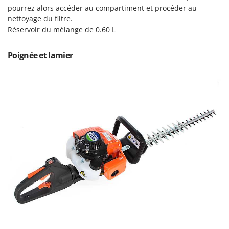
Perches Élagueuses
pourrez alors accéder au compartiment et procéder au
Francini
Pétrins à Spirale
nettoyage du filtre.
Réservoir du mélange de 0.60 L
G
Piscines
G3 Ferrari
Planteuses de pommes de terre pour tracteur
Gardena
Poignée et lamier
Plateaux de coupe pour tracteur
Garofalo
Plumeuses
GeoTech
Pompes d'irrigation à tracteur
GeoTech Pro
Pompes de transfert
Gierre
Pompes immergées électriques
Ginko - MGM
Postes à souder
Gipeco
Poussoirs à saucisse
Girmi
Power Stations - Batteries - Centrales électriques portables
GRAEF
Presses à pellets
Gre
Pressoirs à fruits
GreenBay
Pressoirs à Raisin
Greenworks