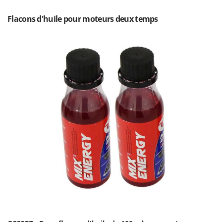
N
New O.M.R.A.
Flacons d'huile pour moteurs deux temps
Nilfisk
Ninja
Novatec
Novital
NuAir
NuovaFac
O
Officine Savioli
Oliviero
Olix
OMA
Omas
Ompagrill
Ooni