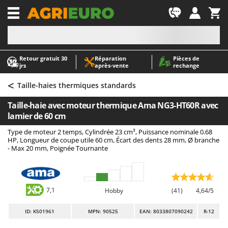
-1
Retour gratuit 30
Réparation
Pièces de
A
A
jrs
après‑vente
rechange
Abris de jardin
ABAC
<
Accessoires pour tracteurs tondeuses autoportés
AgriEuro Premium
Taille-haies thermiques standards
Aérateurs Scarificateurs pour gazon
AgriEuro TOP-LINE
Taille-haie avec moteur thermique Ama NG3-HT60R avec
Arracheuses de pommes de terre pour tracteur
AGT
lamier de 60 cm
Aspirateurs - Balais Électriques
Aima
Type de moteur 2 temps, Cylindrée 23 cm³, Puissance nominale 0.68
HP, Longueur de coupe utile 60 cm, Écart des dents 28 mm, Ø branche
Aspirateurs à cendres
Airmec
- Max 20 mm, Poignée Tournante
Aspirateurs à feuilles sur roues
AL-KO
Aspirateurs de piscine
ALA 2000
Aspirateurs Multifonctions
Alce
7,1
Hobby
(41)
4,64/5
Atomiseurs agricoles pour tracteurs
Alpina
ID
: K501961
MPN: 90525
EAN: 8033807090242
R-12
Atomiseurs pour traitements
Ama