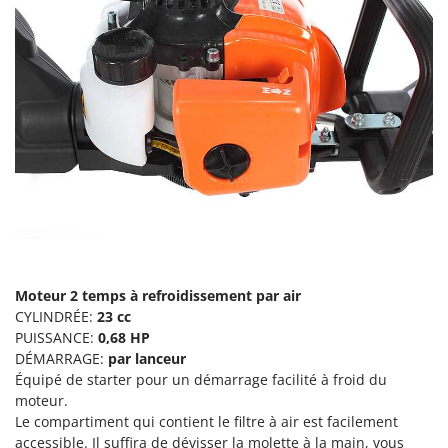
Machines pour la transformation des fruits
Famur
Machines sous vide
FARMER
Motobineuses
FBC
Motoculteurs
Ferrari Group
Motofaucheuses
Ferroni
Motopompes pour irrigation
Ferrua
Moulins à céréales électriques
FIAC
Moulins à farine
FIEM
Fimar
N
Nettoyeurs et Balais à vapeur
FINI
Moteur 2 temps à refroidissement par air
Nettoyeurs haute pression
Fiorentini
CYLINDRÉE:
23 cc
Nettoyeurs tapis, moquettes et tapisseries
PUISSANCE:
0,68 HP
Fiskars
DÉMARRAGE:
par lanceur
Flymo
P
Équipé de starter pour un démarrage facilité à froid du
Peignes vibreurs et Secoueurs à olives
moteur.
Fontana Forni
Le compartiment qui contient le filtre à air est facilement
Pelles rétros pour tracteur
Forest Master
accessible. Il suffira de dévisser la molette à la main, vous