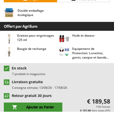
Chaudrons électriques pour polenta
Barbieri
Cisailles à gazon à batterie
Double emballage
Batavia
écologique
Cisailles taille-haies manuelles
Benassi
Climatiseurs
Offert par AgriEuro
Beper
Compresseurs d'air électriques
Berkel
Graisse pour engrenages
Huile et doseur
125 ml
Compresseurs pour la récolte des olives et la taille
Bernardi
Coupe-bordures - Trimmers
Bougie de rechange
Equipement de
Bertolini Pumps
Protection: Lunettes,
Coupe-branches
Besser Vacuum
gants, casque et bandana
Agrieuro !
Couveuses à œufs
Bestway
En stock
Cultivateurs Tiller à ressorts - Extirpateurs
Beta tools
7 prodotti in magazzino
Bissell
Livraison gratuite
D
Débroussailleuses
Black & Decker
Consegna stimata: 13/08/26 - 17/08/26
Décompacteurs agricoles
BlackStone
Retour gratuit 30 jours
€ 189,58
Découpeurs plasma
Blue Bird
Ajouter au Panier
TVA incluse
Déplaqueuses de gazon
Bomet
€ 157,98
Hors taxes (HT)