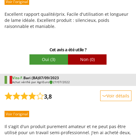
Voir l'original
Prestations
Facilité d'utilisation
Excellent rapport qualité/prix. Facile d'utilisation et longueur
Qualité / Prix
de lame idéale. Excellent produit : silencieux, poids
raisonnable et maniable.
Facilité de montage
Emballage
Cet avis a été utile ?
Oui
(3)
Non
(0)
Vito F.
Bari (BA)
07/09/2023
Achat vérifié par AgriEuro
27/07/2022
3,8
Voir détails
Robustesse
Voir l'original
Prestations
Facilité d'utilisation
Il s'agit d'un produit purement amateur et ne peut pas être
Qualité / Prix
utilisé pour un travail semi-professionnel. J'en ai acheté deux,