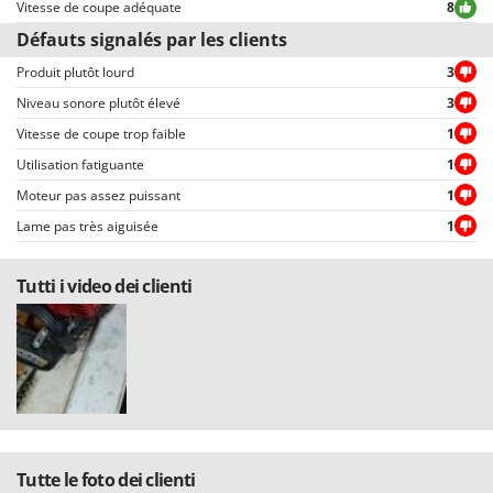
Vitesse de coupe adéquate
8
Troy-Bilt
Défauts signalés par les clients
U
Produit plutôt lourd
3
Udor
Niveau sonore plutôt élevé
3
Unger
Vitesse de coupe trop faible
1
V
Utilisation fatiguante
1
Verdemax
Moteur pas assez puissant
1
Vesco
Lame pas très aiguisée
1
Volpi
Tutti i video dei clienti
W
Waldner
Weber
WIDU
Wiper EcoRobot
Wolf Garten
Wortex
Tutte le foto dei clienti