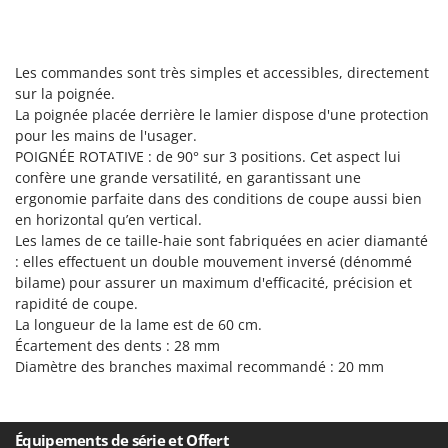
Pulvérisateurs
GRIFO
Pulvérisateurs portés
GVS
Les commandes sont très simples et accessibles, directement
GYS
R
sur la poignée.
Rafraîchisseurs d'air par évaporation
La poignée placée derrière le lamier dispose d'une protection
H
Rampes de chargement en aluminium
Hailo
pour les mains de l'usager.
Râpes à fromage électriques
POIGNÉE ROTATIVE : de 90° sur 3 positions. Cet aspect lui
Helvi
confère une grande versatilité, en garantissant une
Râteaux pour tracteur
Henx
ergonomie parfaite dans des conditions de coupe aussi bien
Remplisseuses
en horizontal qu’en vertical.
HiKOKI
Les lames de ce taille-haie sont fabriquées en acier diamanté
Robots nettoyeurs de piscine
Honda
: elles effectuent un double mouvement inversé (dénommé
Robots Tondeuses
bilame) pour assurer un maximum d'efficacité, précision et
I
rapidité de coupe.
Rogneuses de souches
Idromatic
La longueur de la lame est de 60 cm.
Rouleaux pour tracteur
Il-Tec
Écartement des dents : 28 mm
Diamètre des branches maximal recommandé : 20 mm
Imperia
S
Scies à os
Infaco
Scies à Ruban
Intec
Équipements de série et Offert