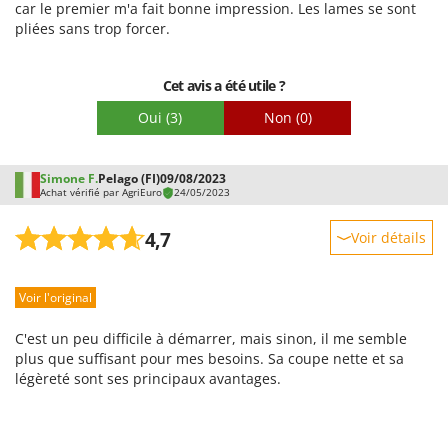
car le premier m'a fait bonne impression. Les lames se sont
Facilité de montage
pliées sans trop forcer.
Emballage
Cet avis a été utile ?
Oui
(3)
Non
(0)
Simone F.
Pelago (FI)
09/08/2023
Achat vérifié par AgriEuro
24/05/2023
4,7
Voir détails
Robustesse
Voir l'original
Prestations
Facilité d'utilisation
C'est un peu difficile à démarrer, mais sinon, il me semble
Qualité / Prix
plus que suffisant pour mes besoins. Sa coupe nette et sa
légèreté sont ses principaux avantages.
Facilité de montage
Emballage