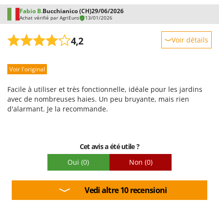
Fabio B.
Bucchianico (CH)
29/06/2026
Achat vérifié par AgriEuro
13/01/2026
4,2
Voir détails
Robustesse
Voir l'original
Prestations
Facilité d'utilisation
Facile à utiliser et très fonctionnelle, idéale pour les jardins
Qualité / Prix
avec de nombreuses haies. Un peu bruyante, mais rien
d'alarmant. Je la recommande.
Facilité de montage
Emballage
Cet avis a été utile ?
Oui
(0)
Non
(0)
Vedi altre 10 recensioni