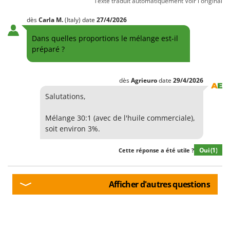
Texte traduit automatiquement
Voir l'original
dès
Carla
M.
(Italy)
date
27/4/2026
Dans quelles proportions le mélange est-il
préparé ?
dès
Agrieuro
date
29/4/2026
Salutations,
Mélange 30:1 (avec de l'huile commerciale),
soit environ 3%.
Oui
(1)
Cette réponse a été utile ?
Afficher d'autres questions