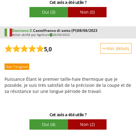
Cet avis a été utile ?
Oui
(3)
Non
(0)
Damiano D.
Castelfranco di sotto (PI)
08/06/2023
Achat vérifié par AgriEuro
26/05/2023
5,0
Voir détails
Robustesse
Voir l'original
Prestations
Facilité d'utilisation
Puissance Étant le premier taille-haie thermique que je
Qualité / Prix
possède, je suis très satisfait de la précision de la coupe et de
sa résistance sur une longue période de travail.
Facilité de montage
Emballage
Cet avis a été utile ?
Oui
(4)
Non
(2)