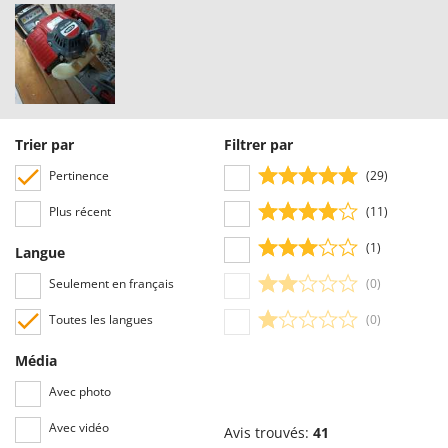
Worx
Y
Yard Force
Z
Zanon
Trier par
Filtrer par
Zephir
Pertinence
(29)
ZGrills
Zodiac
Plus récent
(11)
Zomax
(1)
Langue
Seulement en français
(0)
Toutes les langues
(0)
Média
Avec photo
Avec vidéo
Avis trouvés:
41