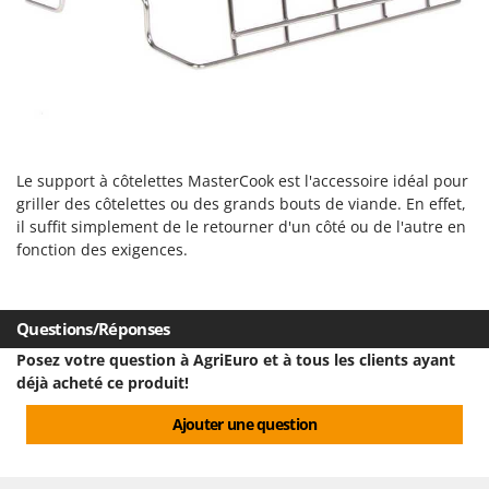
Désherbeurs thermiques et mécaniques
Bosch
Déshumidificateurs
Brumi
Draineuses
BullMach
E
C
Échelles en aluminium
C.EL.ME.
Effaroucheurs d'oiseaux
Calory Forni
Le support à côtelettes MasterCook est l'accessoire idéal pour
griller des côtelettes ou des grands bouts de viande. En effet,
Effeuilleuses pour olives
Campagnola
il suffit simplement de le retourner d'un côté ou de l'autre en
Égreneuses à maïs
Campingaz
fonction des exigences.
Électropompes pour la maison et le jardin
Castelgarden
Éleveuses artificielles pour poussins
Castellari
Questions/Réponses
Enfouisseurs de pierres
Ceccato Olindo
Posez votre question à AgriEuro et à tous les clients ayant
Enrouleurs de filets pour olives
Char-Broil
déjà acheté ce produit!
Épareuses pour tracteur
Classe
Ajouter une question
Épépineuses
Clementi
Équipements de protection des voies respiratoires
Cofra