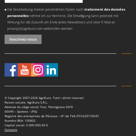
Scies alternatives à batterie
Intex
Une erreur est survenue
Die Verarbeitung meiner persönlichen Daten nach
traitement des données
Scies de jardin télescopiques
Italyco
personnelles
nehme ich zur Kenntnis. Die Einwilligung kann jederzeit mit
Sécateurs électriques à batterie
ITM
Wirkung für die Zukunft am Ende jedes Newsletters und über E-Mail an
Sécateurs et Échenilloirs manuels
privacy[at]agrieuro.com widerrufen werden
J
Sécateurs pneumatiques
JOLLY ITALIA
Semoirs et Épandeurs d'engrais
K
Socs pour tracteur
KAAZ
Souffleurs aspirateurs pour Feuilles
Karcher
Soufreuses - Poudreuses à dos
Kasco
Soufreuses - Poudreuses pour tracteur
Kemper
Keter
T
© Copyright 2007-2026 AgriEuro. Tutti i diritti riservati
Taille-haies
Raison sociale: AgriEuro S.R.L.
KitchenAid
Adresse du siège social: Fraz. Petrognano 50/D
Taille-haies à bras pour tracteur
06049 – Spoleto – (PG)
Komo
Registre des entreprises de Pérouse – N° de TVA IT01629170547
Tarières
Numéro REA: 150802
L
Capital social: 5.000.000,00 €
Tondeuses à Gazon
Laica
Contacts