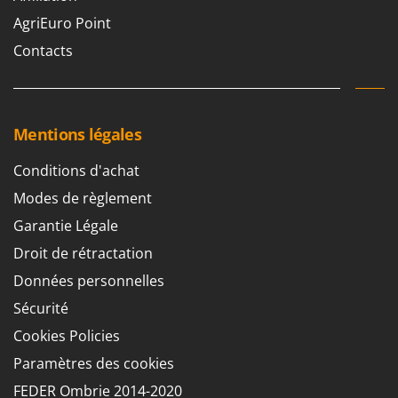
Groupes électrogènes
AgriEuro Point
E
Gyrobroyeurs à lame pour tracteur
EcoFlow
Contacts
Edilmark
H
Haches - Cognées et Hachettes
Effeuno
Hachoirs à viande
Einhell
Mentions légales
Herses à Dents
Elegen
Herses Rotatives
Conditions d'achat
Energy Gruppi
Modes de règlement
Enotecnica Pillan
L
Lames à neige
Garantie Légale
Eschenfelder
Lames niveleuses pour tracteur
Droit de rétractation
EuroMech
Lave-vitres
Eurosystems
Données personnelles
Lieuses électriques pour vignes
Sécurité
F
FAC
Cookies Policies
M
Machines à pâtes
Fama Industrie
Paramètres des cookies
Machines de nettoyage pour panneaux photovoltaïques et surfaces vitrées
Famag
FEDER Ombrie 2014-2020