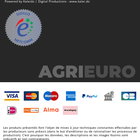
Tondeuses autoportées
Powered by Kaleido | Digital Productions - www.kalei.do
Lampacrescia - MGM
Tondeuses débroussailleuses thermiques
Landxcape
Trancheuses
LAR Casalinghi
Trancheuses de sol
Lavor
Transpalettes
Linea VZ
Treuils de débardage
Lisam
Tronçonneuses
Lotusgrill
V
M
Vêtements de Sécurité
M.A.I.BO.
Vibroculteurs à tracteur
Macom
Macte Ovens
Makita
MAMMAMIA
Marcato
Les produits présentés font l'objet de mises à jour techniques constantes effectuées par
les producteurs sans préavis (dans le but d'améliorer ou de rationaliser les processus de
Marina Systems
production). C'est pourquoi les données, les descriptions et les images fournis sont
indicatifs et non contraignants.