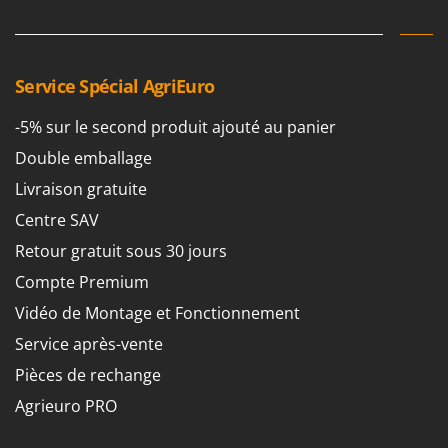
Machines pour la transformation des fruits
Famur
Machines sous vide
FARMER
Motobineuses
FBC
Service Spécial AgriEuro
Motoculteurs
Ferrari Group
-5% sur le second produit ajouté au panier
Motofaucheuses
Ferroni
Motopompes pour irrigation
Double emballage
Ferrua
Moulins à céréales électriques
Livraison gratuite
FIAC
Moulins à farine
Centre SAV
FIEM
Retour gratuit sous 30 jours
Fimar
N
Nettoyeurs et Balais à vapeur
Compte Premium
FINI
Nettoyeurs haute pression
Vidéo de Montage et Fonctionnement
Fiorentini
Nettoyeurs tapis, moquettes et tapisseries
Service après-vente
Fiskars
Pièces de rechange
Flymo
P
Peignes vibreurs et Secoueurs à olives
Fontana Forni
Agrieuro PRO
Pelles rétros pour tracteur
Forest Master