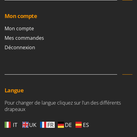
Perches Élagueuses
Francini
Pétrins à Spirale
Mon compte
G
Piscines
G3 Ferrari
Mon compte
Planteuses de pommes de terre pour tracteur
Gardena
Mes commandes
Plateaux de coupe pour tracteur
Garofalo
Déconnexion
Plumeuses
GeoTech
Pompes d'irrigation à tracteur
GeoTech Pro
Pompes de transfert
Gierre
Pompes immergées électriques
Ginko - MGM
Postes à souder
Gipeco
Langue
Poussoirs à saucisse
Girmi
Power Stations - Batteries - Centrales électriques portables
Pour changer de langue cliquez sur l’un des différents
GRAEF
drapeaux
Presses à pellets
Gre
Pressoirs à fruits
GreenBay
IT
UK
FR
DE
ES
Pressoirs à Raisin
Greenworks