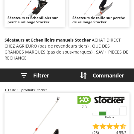
Autolaveuses
Ambrogio Robot
Autres produits
Annovi Reverberi
Sécateurs et Échenilloirs sur
Sécateurs de taille sur perche
perche rallonge Stocker
ANTHBOT
de rallonge Stocker
B
Balayeuses
Archman
Bancs de scie pour le bois - Scies à bûches
Sécateurs et Échenilloirs manuels Stocker
ACHAT DIRECT
Arco
CHEZ AGRIEURO (pas de revendeurs tiers) , QUE DES
Barbecues
Ardes
GRANDES MARQUES (pas de sous-marques) , SAV + PIÈCES DE
Bennes pour tracteur
RECHANGE
Argo
Brosses pour sols extérieurs
Ariete
Filtrer
Commander
Brouettes à moteur
Artus
Broyeurs à axe horizontal pour tracteur
Attila
1-13
de 13 produits Stocker
Broyeurs de branches et végétaux
Ausonia
Butteurs pour tracteur
Awelco
7,3
C
B
Hobby
Chargeurs de batterie - Démarreurs
Baesso
Charrues pour tracteur
Bahco
(28)
4,55/5