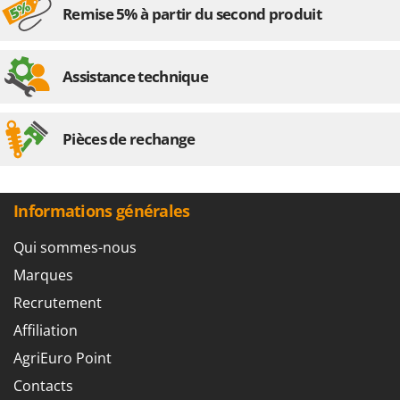
Stiga
Remise 5% à partir du second produit
Stocker
Sunseeker
Assistance technique
T
Tecla
Pièces de rechange
TecnoGen
Tellarini Pompe
Telwin
Informations générales
Tenco
Qui sommes-nous
Tineco
Marques
Titania
Recrutement
Tornado
Affiliation
Tre Spade
Trev - Abrek - TecnoVIR
AgriEuro Point
Trotec
Contacts