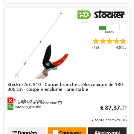
Resto Italia
Ribimex
Ripartrak
7,3
Ritter
Hobby
River Systems
Robomow
(13)
4,81/5
Rossofuoco
Rover Pompe
Royal Food
Ryobi
Stocker Art. 510 - Coupe-branches télescopique de 180-
300 cm - coupe à enclume - orientable
S
S.T.P.
En rupture de stock
Alertez-moi de la disponibilité
€ 87,37
Livraison gratuite
TVA
Santos
Inclus
R-6
Sbaraglia
€ 72,81
Hors taxes (HT)
Schnitzer
Données techniques
Comparer
Alertez-moi