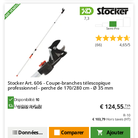
Oriental Koshin
+500 VENDUS
Outdoorchef
7,3
P
Semi-Pro
Palazzetti
Palumbo Pavi
(66)
4,65/5
Partisani
Paterlini
Philips
Pramac
Stocker Art. 606 - Coupe-branches télescopique
Prismafood
professionnel - perche de 170/280 cm - Ø 35 mm
R
Disponibilité:
10
R.G.V.
€ 124,55
Livraison gratuite
TVA
13 août - 17 août
Inclus
Rato
R-10
€ 103,79
Hors taxes (HT)
Reber
Redback
Données techniques
Comparer
Ajouter