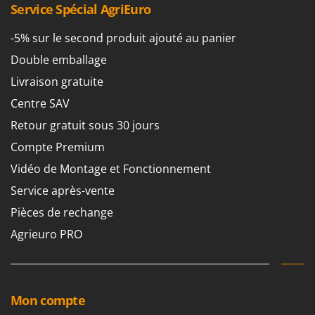
Worx
Service Spécial AgriEuro
Y
-5% sur le second produit ajouté au panier
Yard Force
Double emballage
Z
Livraison gratuite
Zanon
Centre SAV
Zephir
Retour gratuit sous 30 jours
ZGrills
Compte Premium
Zodiac
Vidéo de Montage et Fonctionnement
Zomax
Service après-vente
Pièces de rechange
Agrieuro PRO
Mon compte