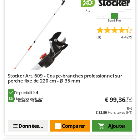
Master
7,3
Mastercook
Semi-Pro
Masterpro
McCulloch
(8)
4,42/5
MCH
Michelin
Mille
Minox
Stocker Art. 609 - Coupe-branches professionnel sur
Mockmill
perche fixe de 220 cm - Ø 35 mm
More than chef
Disponibilité:
4
MOSA
€ 99,36
Livraison gratuite
TVA
13 août - 17 août
Inclus
MOVA
R-6
€ 82,80
Hors taxes (HT)
Mowox
MTD
Données techniques
Comparer
Ajouter