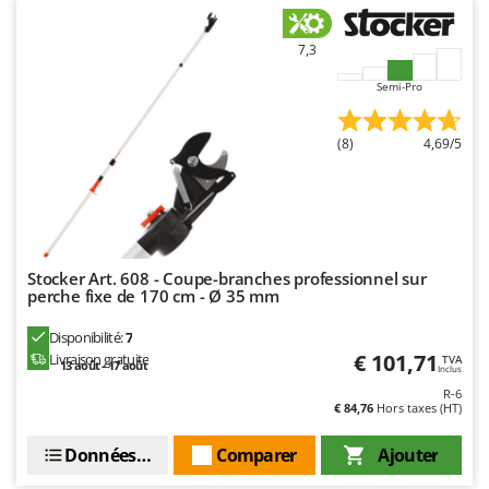
N
New O.M.R.A.
Nilfisk
7,3
Ninja
Semi-Pro
Novatec
Novital
(8)
4,69/5
NuAir
NuovaFac
O
Officine Savioli
Stocker Art. 608 - Coupe-branches professionnel sur
perche fixe de 170 cm - Ø 35 mm
Oliviero
Olix
Disponibilité:
7
€ 101,71
Livraison gratuite
TVA
13 août - 17 août
OMA
Inclus
R-6
Omas
€ 84,76
Hors taxes (HT)
Ompagrill
Données techniques
Comparer
Ajouter
Ooni