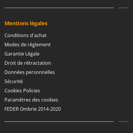
Troy-Bilt
U
Udor
Mentions légales
Unger
Conditions d'achat
V
Modes de règlement
Verdemax
Garantie Légale
Vesco
Droit de rétractation
Volpi
Données personnelles
W
Sécurité
Waldner
Cookies Policies
Weber
Paramètres des cookies
WIDU
Wiper EcoRobot
FEDER Ombrie 2014-2020
Wolf Garten
Wortex