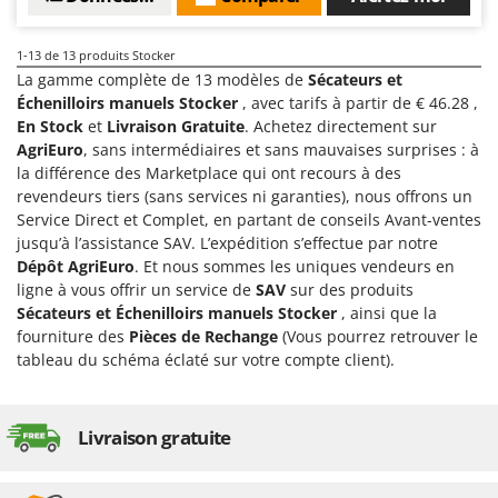
Seven Italy
Shark
1-13
de 13 produits Stocker
Silky
La gamme complète de 13 modèles de
Sécateurs et
Échenilloirs manuels Stocker
, avec tarifs à partir de € 46.28 ,
Simatech
En Stock
et
Livraison Gratuite
. Achetez directement sur
Sirman
AgriEuro
, sans intermédiaires et sans mauvaises surprises : à
la différence des Marketplace qui ont recours à des
Skil
revendeurs tiers (sans services ni garanties), nous offrons un
Smartwood
Service Direct et Complet, en partant de conseils Avant-ventes
jusqu’à l’assistance SAV. L’expédition s’effectue par notre
Smeg
Dépôt AgriEuro
. Et nous sommes les uniques vendeurs en
Snapper
ligne à vous offrir un service de
SAV
sur des produits
Solidur
Sécateurs et Échenilloirs manuels Stocker
, ainsi que la
fourniture des
Pièces de Rechange
(Vous pourrez retrouver le
Spice Electronics
tableau du schéma éclaté sur votre compte client).
Spiralmac
Spring Protezione
Livraison gratuite
Spyro
Stanley