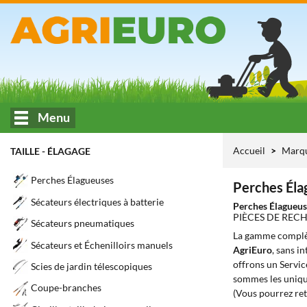
Menu
Accueil
Marq
TAILLE - ÉLAGAGE
Perches Élagueuses
Perches Éla
Sécateurs électriques à batterie
Perches Élagueu
PIÈCES DE REC
Sécateurs pneumatiques
La gamme complè
Sécateurs et Échenilloirs manuels
AgriEuro
, sans i
offrons un Servic
Scies de jardin télescopiques
sommes les unique
Coupe-branches
(Vous pourrez ret