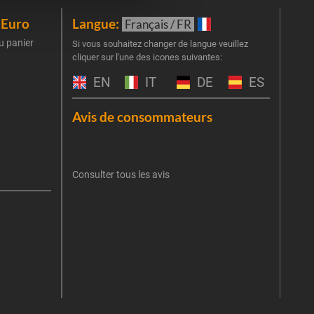
iEuro
Langue:
New
Français / FR
u panier
Inscr
Si vous souhaitez changer de langue veuillez
cliquer sur l'une des icones suivantes:
part
obti
EN
IT
DE
ES
Emai
Avis de consommateurs
Une er
J'
retent
Consulter tous les avis