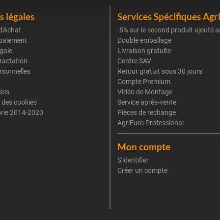
 légales
Services Spécifiques Agr
d'Achat
-5% sur le second produit ajouté a
paiement
Double emballage
gale
Livraison gratuite
tractation
Centre SAV
rsonnelles
Retour gratuit sous 30 jours
Compte Premium
cies
Vidéo de Montage
 des cookies
Service après-vente
rie 2014-2020
Pièces de rechange
AgriEuro Professional
Mon compte
S'identifier
Créer un compte