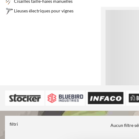
Cisailles taille-haies manuelles
Lieuses électriques pour vignes
1
filtri
Aucun filtre s