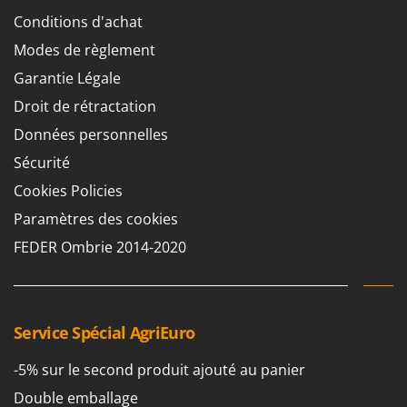
Groupes électrogènes
Conditions d'achat
E
Gyrobroyeurs à lame pour tracteur
EcoFlow
Modes de règlement
Edilmark
Garantie Légale
H
Haches - Cognées et Hachettes
Effeuno
Droit de rétractation
Hachoirs à viande
Einhell
Données personnelles
Herses à Dents
Elegen
Sécurité
Herses Rotatives
Energy Gruppi
Cookies Policies
Enotecnica Pillan
L
Paramètres des cookies
Lames à neige
Eschenfelder
FEDER Ombrie 2014-2020
Lames niveleuses pour tracteur
EuroMech
Lave-vitres
Eurosystems
Lieuses électriques pour vignes
F
Service Spécial AgriEuro
FAC
M
Machines à pâtes
Fama Industrie
-5% sur le second produit ajouté au panier
Machines de nettoyage pour panneaux photovoltaïques et surfaces vitrées
Famag
Double emballage