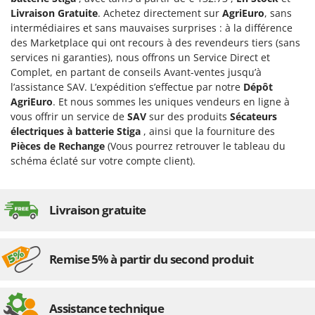
Désherbeurs thermiques et mécaniques
Bosch
Livraison Gratuite
. Achetez directement sur
AgriEuro
, sans
intermédiaires et sans mauvaises surprises : à la différence
Déshumidificateurs
Brumi
des Marketplace qui ont recours à des revendeurs tiers (sans
Draineuses
BullMach
services ni garanties), nous offrons un Service Direct et
Complet, en partant de conseils Avant-ventes jusqu’à
E
C
l’assistance SAV. L’expédition s’effectue par notre
Dépôt
Échelles en aluminium
C.EL.ME.
AgriEuro
. Et nous sommes les uniques vendeurs en ligne à
Effaroucheurs d'oiseaux
Calory Forni
vous offrir un service de
SAV
sur des produits
Sécateurs
électriques à batterie Stiga
, ainsi que la fourniture des
Effeuilleuses pour olives
Campagnola
Pièces de Rechange
(Vous pourrez retrouver le tableau du
Égreneuses à maïs
Campingaz
schéma éclaté sur votre compte client).
Électropompes pour la maison et le jardin
Castelgarden
Éleveuses artificielles pour poussins
Castellari
Livraison gratuite
Enfouisseurs de pierres
Ceccato Olindo
Enrouleurs de filets pour olives
Char-Broil
Remise 5% à partir du second produit
Épareuses pour tracteur
Classe
Épépineuses
Clementi
Équipements de protection des voies respiratoires
Cofra
Assistance technique