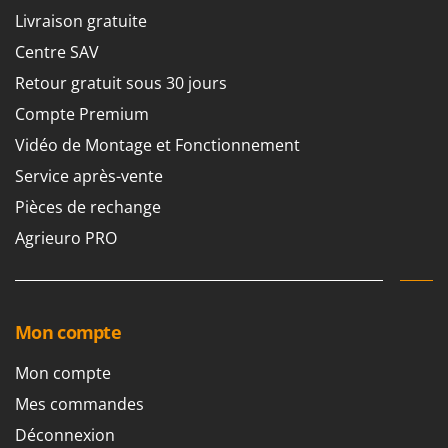
Machines pour la transformation des fruits
Famur
Livraison gratuite
Machines sous vide
FARMER
Centre SAV
Motobineuses
FBC
Retour gratuit sous 30 jours
Motoculteurs
Ferrari Group
Compte Premium
Motofaucheuses
Ferroni
Vidéo de Montage et Fonctionnement
Motopompes pour irrigation
Ferrua
Service après-vente
Moulins à céréales électriques
FIAC
Pièces de rechange
Moulins à farine
FIEM
Agrieuro PRO
Fimar
N
Nettoyeurs et Balais à vapeur
FINI
Nettoyeurs haute pression
Fiorentini
Mon compte
Nettoyeurs tapis, moquettes et tapisseries
Fiskars
Mon compte
Flymo
P
Peignes vibreurs et Secoueurs à olives
Mes commandes
Fontana Forni
Pelles rétros pour tracteur
Déconnexion
Forest Master