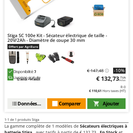
Chaudrons électriques pour polenta
Barbieri
Cisailles à gazon à batterie
Batavia
Cisailles taille-haies manuelles
Benassi
Climatiseurs
Beper
Stiga SC 100e Kit - Sécateur électrique de taille -
Compresseurs d'air électriques
Berkel
20V/2Ah - Diamètre de coupe 30 mm
Offert par AgriEuro
Compresseurs pour la récolte des olives et la taille
Bernardi
Coupe-bordures - Trimmers
Bertolini Pumps
Coupe-branches
Besser Vacuum
-10%
€ 147,48
Disponibilité:
7
Couveuses à œufs
Bestway
€ 132,73
Livraison gratuite
TVA
12 août - 14 août
Inclus
Cultivateurs Tiller à ressorts - Extirpateurs
Beta tools
R-0
€ 110,61
Hors taxes (HT)
Bissell
D
Débroussailleuses
Black & Decker
Données techniques
Comparer
Ajouter
Décompacteurs agricoles
BlackStone
Découpeurs plasma
1-1
de 1 produits Stiga
Blue Bird
La gamme complète de 1 modèles de
Sécateurs électriques à
Déplaqueuses de gazon
Bomet
batterie Stiga
, avec tarifs à partir de € 132.73 ,
En Stock
et