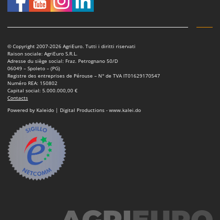
Scies alternatives à batterie
Intex
Scies de jardin télescopiques
Italyco
Sécateurs électriques à batterie
ITM
Sécateurs et Échenilloirs manuels
© Copyright 2007-2026 AgriEuro. Tutti i diritti riservati
Raison sociale: AgriEuro S.R.L.
J
Sécateurs pneumatiques
Adresse du siège social: Fraz. Petrognano 50/D
JOLLY ITALIA
06049 – Spoleto – (PG)
Semoirs et Épandeurs d'engrais
Registre des entreprises de Pérouse – N° de TVA IT01629170547
Numéro REA: 150802
K
Socs pour tracteur
Capital social: 5.000.000,00 €
KAAZ
Contacts
Souffleurs aspirateurs pour Feuilles
Karcher
Powered by Kaleido | Digital Productions - www.kalei.do
Soufreuses - Poudreuses à dos
Kasco
Soufreuses - Poudreuses pour tracteur
Kemper
Keter
T
Taille-haies
KitchenAid
Taille-haies à bras pour tracteur
Komo
Tarières
L
Tondeuses à Gazon
Laica