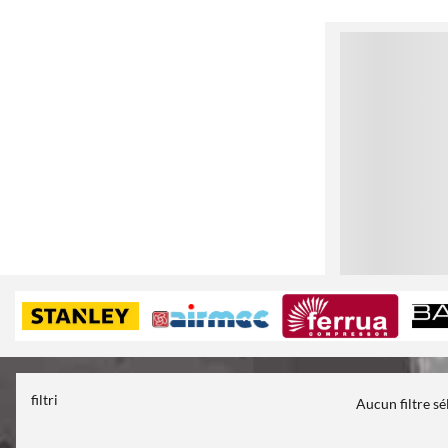
1
filtri
Aucun filtre s