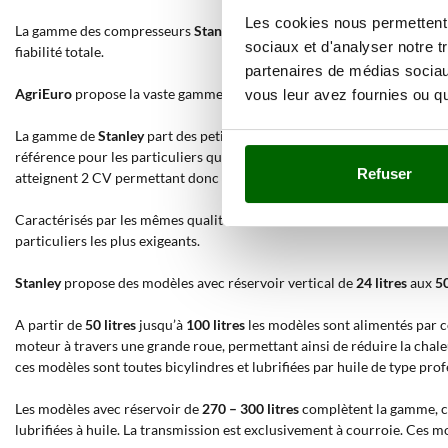
Les cookies nous permettent d
La gamme des compresseurs
Stanley
s’adresse aux particuliers les plus
sociaux et d'analyser notre t
fiabilité totale.
partenaires de médias sociaux
AgriEuro
propose la vaste gamme de compresseurs à air électriques
St
vous leur avez fournies ou qu'
La gamme de
Stanley
part des petits et portatifs modèles oiless sans ré
référence pour les particuliers qui recherchent un appareil petit et 
Refuser
atteignent 2 CV permettant donc aux groupes pompants (lubrifiés à huil
Caractérisés par les mêmes qualités que les précédents mais destinés à
particuliers les plus exigeants.
Stanley
propose des modèles avec réservoir vertical de
24 litres
aux
50
A partir de
50 litres
jusqu’à
100 litres
les modèles sont alimentés par c
moteur à travers une grande roue, permettant ainsi de réduire la chale
ces modèles sont toutes bicylindres et lubrifiées par huile de type prof
Les modèles avec réservoir de
270 – 300 litres
complètent la gamme, ce
lubrifiées à huile. La transmission est exclusivement à courroie. Ces m