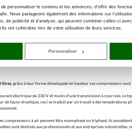
e personnaliser le contenu et les annonces, d'offrir des fonctio
 exigeants, à l’artisan et au professionnel. Elle se distingue sur le marché
rafic. Nous partageons également des informations sur l'utilisati
, de publicité et d'analyse, qui peuvent combiner celles-ci avec
anley
privilégiant les plus fiables et demandés modèles à rotation élevée.
ils ont collectées lors de votre utilisation de leurs services.
servoir et avec petit réservoir de
6 litres
, idéaux pour une utilisation mob
fiable mais en même temps capables d’alimenter un bon nombre d’outils à 
Personnaliser
e ou oilless) de travailler au mieux.
 ceux qui recherchent des sessions de travail plus intenses più intense l
 litres
, grâce à leur forme développée en hauteur ces compresseurs sont 
ourant électrique de 230 V et munis d’une transmission à courroie, ce t
ur de façon drastique, ceci se traduit par un travail à des températures
essionnel.
s compresseurs à air peuvent être monophasé ou triphasé, ils possèdent u
odèles sont destinés aux professionnels et aux entreprises industrielles, o