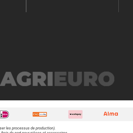
iser les processus de production).
 frais de port pour pièces et accessoires.