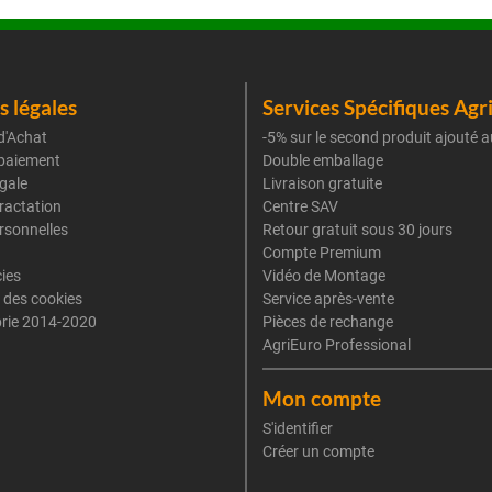
 légales
Services Spécifiques Agr
d'Achat
-5% sur le second produit ajouté a
paiement
Double emballage
gale
Livraison gratuite
tractation
Centre SAV
rsonnelles
Retour gratuit sous 30 jours
Compte Premium
cies
Vidéo de Montage
 des cookies
Service après-vente
rie 2014-2020
Pièces de rechange
AgriEuro Professional
Mon compte
S'identifier
Créer un compte