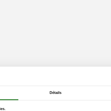
Détails
tils électriques et accessoires. L’entreprise compte 52.000 salariés dans 
ies.