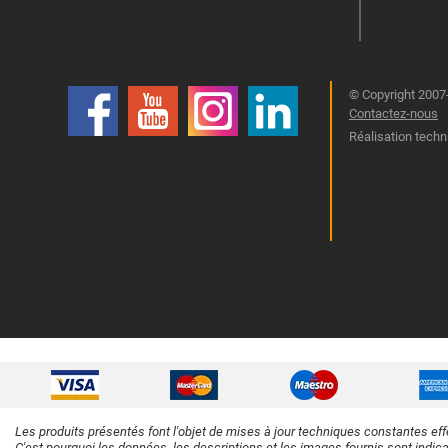
© Copyright 2007-
Contactez-nous
Réalisation techn
Les produits présentés font l'objet de mises à jour techniques constantes eff
C'est pourquoi les données, les descriptions et les images fournis sont indic