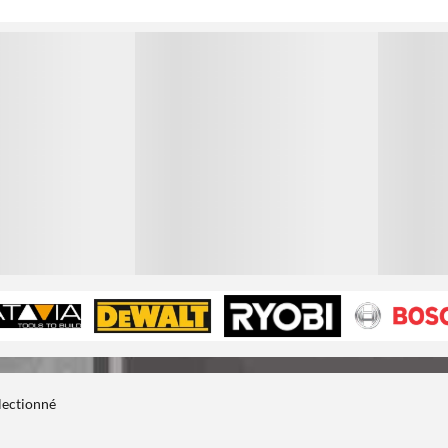
1
1
électionné