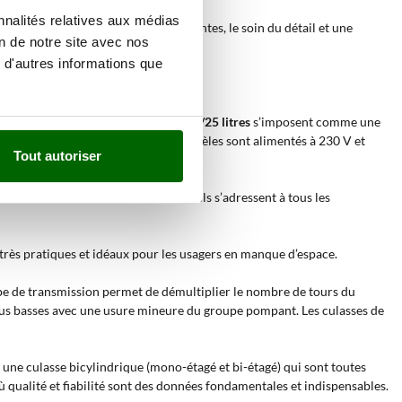
nnalités relatives aux médias
 pour ses solutions techniques innovantes, le soin du détail et une
on de notre site avec nos
 d'autres informations que
ile. Les modèles avec réservoir de
24/25 litres
s’imposent comme une
air comprimé. Les moteurs de ces modèles sont alimentés à 230 V et
Tout autoriser
es modèles avec réservoir de
50 litres
ils s’adressent à tous les
très pratiques et idéaux pour les usagers en manque d’espace.
ype de transmission permet de démultiplier le nombre de tours du
 plus basses avec une usure mineure du groupe pompant. Les culasses de
ne culasse bicylindrique (mono-étagé et bi-étagé) qui sont toutes
ù qualité et fiabilité sont des données fondamentales et indispensables.