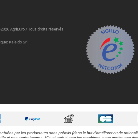
2026 AgriEuro / Tous droits réservés
ique: Kaleido Srl
ectuées par les producteurs sans préavis (dans le but d'améliorer ou de rational
atifs et non contraignants. *Envoi gratuit pour les machines, nous appliquons des