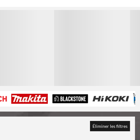
1
1
Éliminer les filtres