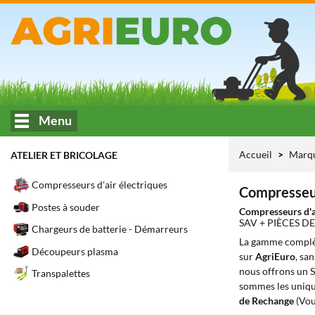
Menu
Accueil
Marq
ATELIER ET BRICOLAGE
Compresseurs d'air électriques
Compresseur
Postes à souder
Compresseurs d'a
SAV + PIÈCES 
Chargeurs de batterie - Démarreurs
La gamme complè
Découpeurs plasma
sur
AgriEuro
, sa
nous offrons un S
Transpalettes
sommes les unique
de Rechange
(Vou