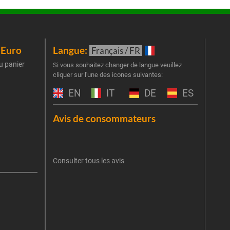
iEuro
Langue:
New
Français / FR
u panier
Inscr
Si vous souhaitez changer de langue veuillez
cliquer sur l'une des icones suivantes:
part
obti
EN
IT
DE
ES
Emai
Avis de consommateurs
Une er
J'
retent
Consulter tous les avis