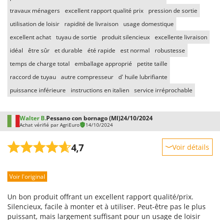
travaux ménagers
excellent rapport qualité prix
pression de sortie
utilisation de loisir
rapidité de livraison
usage domestique
excellent achat
tuyau de sortie
produit silencieux
excellente livraison
idéal
être sûr
et durable
été rapide
est normal
robustesse
temps de charge total
emballage approprié
petite taille
raccord de tuyau
autre compresseur
d' huile lubrifiante
puissance inférieure
instructions en italien
service irréprochable
Walter B.
Pessano con bornago (MI)
24/10/2024
Achat vérifié par AgriEuro
14/10/2024
4,7
Voir détails
Robustesse
Voir l'original
Prestations
Facilité d'utilisation
Un bon produit offrant un excellent rapport qualité/prix.
Qualité / Prix
Silencieux, facile à monter et à utiliser. Peut-être pas le plus
puissant, mais largement suffisant pour un usage de loisir