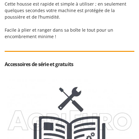
Stiga
Cette housse est rapide et simple à utiliser ; en seulement
quelques secondes votre machine est protégée de la
Stocker
poussière et de l’humidité.
Sunseeker
Facile à plier et ranger dans sa boîte le tout pour un
T
encombrement minime !
Tecla
TecnoGen
Tellarini Pompe
Accessoires de série et gratuits
Telwin
Tenco
Tineco
Titania
Tornado
Tre Spade
Trev - Abrek - TecnoVIR
Trotec