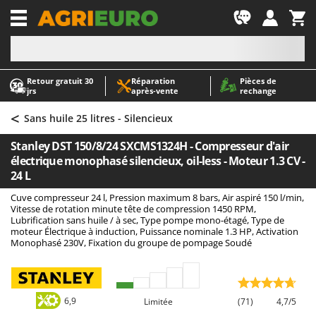
-1
Retour gratuit 30
Réparation
Pièces de
A
A
jrs
après‑vente
rechange
Abris de jardin
ABAC
<
Accessoires pour tracteurs tondeuses autoportés
AgriEuro Premium
Sans huile 25 litres - Silencieux
Aérateurs Scarificateurs pour gazon
AgriEuro TOP-LINE
Stanley DST 150/8/24 SXCMS1324H - Compresseur d'air
Arracheuses de pommes de terre pour tracteur
AGT
électrique monophasé silencieux, oil-less - Moteur 1.3 CV -
24 L
Aspirateurs - Balais Électriques
Aima
Cuve compresseur 24 l, Pression maximum 8 bars, Air aspiré 150 l/min,
Aspirateurs à cendres
Airmec
Vitesse de rotation minute tête de compression 1450 RPM,
Lubrification sans huile / à sec, Type pompe mono-étagé, Type de
Aspirateurs à feuilles sur roues
AL-KO
moteur Électrique à induction, Puissance nominale 1.3 HP, Activation
Aspirateurs de piscine
ALA 2000
Monophasé 230V, Fixation du groupe de pompage Soudé
Aspirateurs Multifonctions
Alce
Atomiseurs agricoles pour tracteurs
Alpina
6,9
Limitée
(71)
4,7/5
Atomiseurs pour traitements
Ama