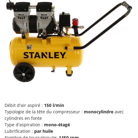
N
New O.M.R.A.
Nilfisk
Ninja
Novatec
Novital
NuAir
NuovaFac
O
Officine Savioli
Oliviero
Olix
OMA
Débit d'air aspiré :
150 l/min
Typologie de la tête du compresseur :
monocylindre
avec
Omas
cylindres en fonte
Ompagrill
Type d'aspiration :
mono-étagé
Lubrification :
par huile
Ooni
Nombre de tours/minute:
1450 rpm