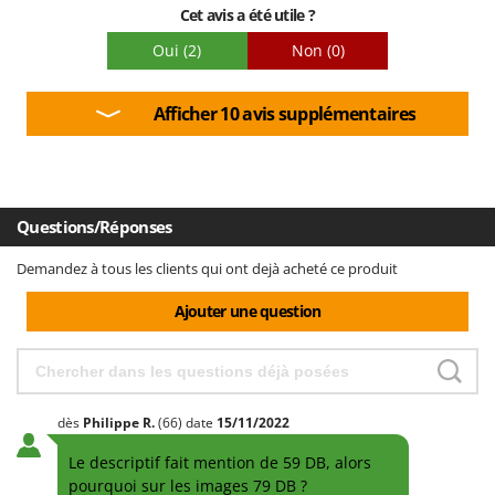
Cet avis a été utile ?
Oui
(2)
Non
(0)
Afficher 10 avis supplémentaires
Questions/Réponses
Demandez à tous les clients qui ont dejà acheté ce produit
Ajouter une question
dès
Philippe
R.
(66)
date
15/11/2022
Le descriptif fait mention de 59 DB, alors
pourquoi sur les images 79 DB ?