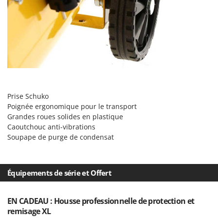
Resto Italia
Ribimex
Ripartrak
Ritter
River Systems
Robomow
Rossofuoco
Prise Schuko
Poignée ergonomique pour le transport
Rover Pompe
Grandes roues solides en plastique
Royal Food
Caoutchouc anti-vibrations
Ryobi
Soupape de purge de condensat
S
S.T.P.
Équipements de série et Offert
Santos
Sbaraglia
EN CADEAU : Housse professionnelle de protection et
Schnitzer
remisage XL