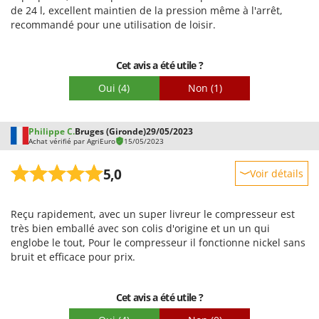
de 24 l, excellent maintien de la pression même à l'arrêt,
recommandé pour une utilisation de loisir.
Cet avis a été utile ?
Oui
(4)
Non
(1)
Philippe C.
Bruges (Gironde)
29/05/2023
Achat vérifié par AgriEuro
15/05/2023
5,0
Voir détails
Robustesse
Reçu rapidement, avec un super livreur le compresseur est
Prestations
très bien emballé avec son colis d'origine et un un qui
Facilité d'utilisation
englobe le tout, Pour le compresseur il fonctionne nickel sans
bruit et efficace pour prix.
Qualité / Prix
Facilité de montage
Cet avis a été utile ?
Emballage