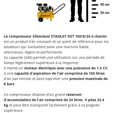
Groupes électrogènes
E
Gyrobroyeurs à lame pour tracteur
EcoFlow
Edilmark
H
Haches - Cognées et Hachettes
Effeuno
Hachoirs à viande
Einhell
Le compresseur Silencieux STANLEY DST 150/8/24 à chariot
Herses à Dents
est un produit très innovant et un point de référence pour les
Elegen
amateurs qui souhaitent avoir une machine fiable,
Herses Rotatives
Energy Gruppi
silencieuse, légère et performante.
Enotecnica Pillan
Sa capacité (24lt) permet une utilisation sur une période de
L
Lames à neige
temps légèrement supérieure à la moyenne.
Eschenfelder
Il monte un
moteur électrique avec une puissance de 1.3 CV
,
Lames niveleuses pour tracteur
EuroMech
a une
capacité d'aspiration de l'air comprimé de 150 litres
Lave-vitres
d'air par minute et peut exprimer une
pression maximale de
Eurosystems
8 bars
.
Lieuses électriques pour vignes
F
FAC
Ce compresseur dispose d'un grand
réservoir
M
Machines à pâtes
d'accumulation de l'air comprimé de 24 litres
.
Il pèse 22.4
Fama Industrie
kg
et peut être transporté facilement grâce à sa poignée
Machines de nettoyage pour panneaux photovoltaïques et surfaces vitrées
Famag
supérieure.