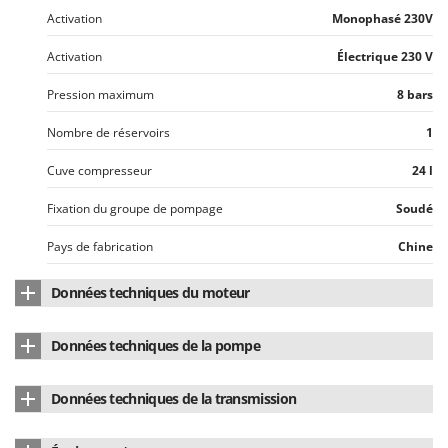
Worx
Activation
Monophasé 230V
Y
Activation
Électrique 230 V
Yard Force
Pression maximum
8 bars
Z
Zanon
Nombre de réservoirs
1
Zephir
Cuve compresseur
24 l
ZGrills
Fixation du groupe de pompage
Soudé
Zodiac
Zomax
Pays de fabrication
Chine
Données techniques du moteur
Type de moteur
Électrique à induction
Données techniques de la pompe
Puissance nominale
1.3 HP
Marque de la pompe
Stanley
Données techniques de la transmission
Insonorisé
oui
Modèle
150/8/24
Type de transmission
Coaxiale directe
Alimentation
Électrique 220 V