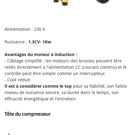
Master
Mastercook
Masterpro
Alimentation : 230 V
McCulloch
MCH
Puissance :
1.3CV- 1Kw
Michelin
Avantages du moteur à induction :
Mille
- Câblage simplifié : les moteurs des brosses peuvent être
Minox
reliés directement à l'alimentation CC (courant continu) et le
contrôle peut être simple comme un interrupteur.
Mockmill
- Coût réduit
More than chef
Il est à considérer comme le top
pour sa fiabilité, son faible
niveau de nuisance sonore, sa durée dans le temps, son
MOSA
efficacité énergétique et l'entretien.
MOVA
Mowox
Tête du compresseur
MTD