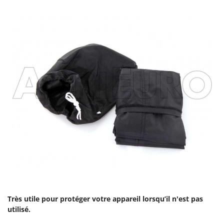
Seven Italy
Shark
Silky
Simatech
Sirman
Skil
Smartwood
Smeg
Snapper
Solidur
Spice Electronics
Spiralmac
Spring Protezione
Très utile pour protéger votre appareil lorsqu’il n'est pas
Spyro
utilisé.
Stanley