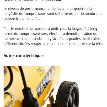
Oriental Koshin
Le niveau de performance, et de façon plus générale la
Outdoorchef
longévité du compresseur, sont déterminés par le nombre de
tours/minute de la tête.
P
Palazzetti
Plus le nombre de tours sera petit, plus la longévité à long
Palumbo Pavi
terme du compresseur sera élevée. La démultiplication du
Partisani
nombre de tours est obtenu grâce à des poulies de diamètre
différent situées respectivement dans le moteur et sur la tête.
Paterlini
Philips
Autres caractéristiques
Pramac
Prismafood
R
R.G.V.
Rato
Reber
Redback