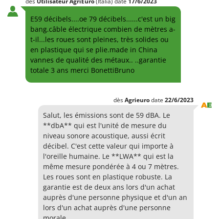
dès
Utilisateur AgriEuro
(Italia)
date
17/6/2023
E59 décibels....oe 79 décibels......c'est un big
bang.câble électrique combien de mètres a-
t-il...les roues sont pleines, très solides ou
en plastique qui se plie.made in China
vannes de qualité des métaux.. ..garantie
totale 3 ans merci BonettiBruno
dès
Agrieuro
date
22/6/2023
Salut, les émissions sont de 59 dBA. Le
**dbA** qui est l'unité de mesure du
niveau sonore acoustique, aussi écrit
décibel. C'est cette valeur qui importe à
l'oreille humaine. Le **LWA** qui est la
même mesure pondérée à 4 ou 7 mètres.
Les roues sont en plastique robuste. La
garantie est de deux ans lors d'un achat
auprès d'une personne physique et d'un an
lors d'un achat auprès d'une personne
morale.