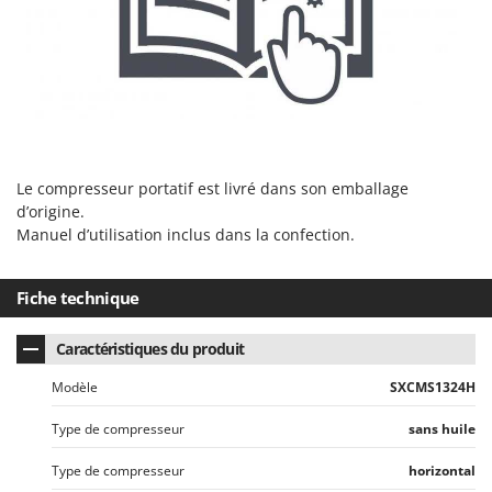
Troy-Bilt
U
Udor
Unger
V
Verdemax
Le compresseur portatif est livré dans son emballage
Vesco
d’origine.
Manuel d’utilisation inclus dans la confection.
Volpi
W
Fiche technique
Waldner
Weber
Caractéristiques du produit
WIDU
Modèle
SXCMS1324H
Wiper EcoRobot
Type de compresseur
sans huile
Wolf Garten
Wortex
Type de compresseur
horizontal