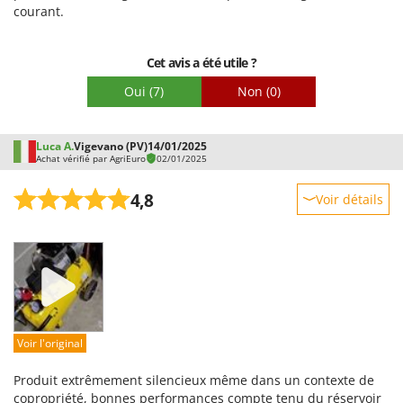
Facilité de montage
courant.
Emballage
Cet avis a été utile ?
Oui
(7)
Non
(0)
Luca A.
Vigevano (PV)
14/01/2025
Achat vérifié par AgriEuro
02/01/2025
4,8
Voir détails
Robustesse
Prestations
Facilité d'utilisation
Qualité / Prix
Facilité de montage
Voir l'original
Emballage
Produit extrêmement silencieux même dans un contexte de
copropriété, bonnes performances compte tenu du réservoir