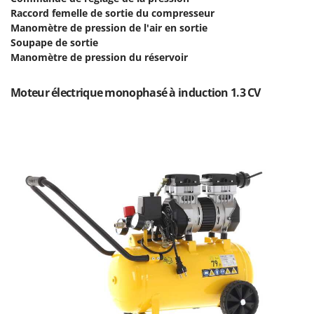
Tondeuses autoportées
Lampacrescia - MGM
Raccord femelle de sortie du compresseur
Tondeuses débroussailleuses thermiques
Manomètre de pression de l'air en sortie
Landxcape
Soupape de sortie
Trancheuses
LAR Casalinghi
Manomètre de pression du réservoir
Trancheuses de sol
Lavor
Transpalettes
Moteur électrique monophasé à induction 1.3 CV
Linea VZ
Treuils de débardage
Lisam
Tronçonneuses
Lotusgrill
V
M
Vêtements de Sécurité
M.A.I.BO.
Vibroculteurs à tracteur
Macom
Macte Ovens
Makita
MAMMAMIA
Marcato
Marina Systems