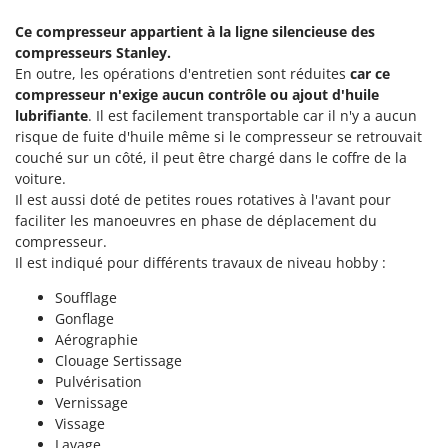
Machines pour la transformation des fruits
Famur
Ce compresseur appartient à la ligne silencieuse des
Machines sous vide
FARMER
compresseurs Stanley.
Motobineuses
En outre, les opérations d'entretien sont réduites
car ce
FBC
compresseur n'exige aucun contrôle ou ajout d'huile
Motoculteurs
Ferrari Group
lubrifiante
. Il est facilement transportable car il n'y a aucun
Motofaucheuses
Ferroni
risque de fuite d'huile même si le compresseur se retrouvait
Motopompes pour irrigation
couché sur un côté, il peut être chargé dans le coffre de la
Ferrua
voiture.
Moulins à céréales électriques
FIAC
Il est aussi doté de petites roues rotatives à l'avant pour
Moulins à farine
faciliter les manoeuvres en phase de déplacement du
FIEM
compresseur.
Fimar
N
Il est indiqué pour différents travaux de niveau hobby :
Nettoyeurs et Balais à vapeur
FINI
Soufflage
Nettoyeurs haute pression
Fiorentini
Gonflage
Nettoyeurs tapis, moquettes et tapisseries
Aérographie
Fiskars
Clouage Sertissage
Flymo
P
Pulvérisation
Peignes vibreurs et Secoueurs à olives
Vernissage
Fontana Forni
Pelles rétros pour tracteur
Vissage
Forest Master
Lavage