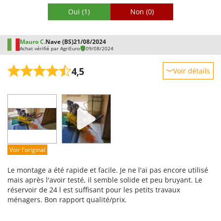
Oui
(1)
Non
(0)
Mauro C.
Nave (BS)
21/08/2024
Achat vérifié par AgriEuro
09/08/2024
4,5
Voir détails
Robustesse
Prestations
Facilité d'utilisation
Qualité / Prix
Facilité de montage
Voir l'original
Emballage
Le montage a été rapide et facile. Je ne l'ai pas encore utilisé
mais après l'avoir testé, il semble solide et peu bruyant. Le
réservoir de 24 l est suffisant pour les petits travaux
ménagers. Bon rapport qualité/prix.