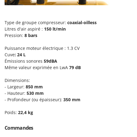
Pulvérisateurs
GRIFO
Pulvérisateurs portés
GVS
Type de groupe compresseur:
coaxial-oilless
GYS
R
Rafraîchisseurs d'air par évaporation
Litres d'air aspiré :
150 lt/min
Pression:
8 bars
H
Rampes de chargement en aluminium
Hailo
Râpes à fromage électriques
Puissance moteur électrique : 1.3 CV
Helvi
Cuve
: 24 L
Râteaux pour tracteur
Henx
Émissions sonores
59dBA
Remplisseuses
Même valeur exprimée en LwA
79 dB
HiKOKI
Robots nettoyeurs de piscine
Honda
Dimensions:
Robots Tondeuses
- Largeur:
850 mm
I
Rogneuses de souches
- Hauteur:
530 mm
Idromatic
- Profondeur (ou épaisseur):
350
mm
Rouleaux pour tracteur
Il-Tec
Poids:
22,4 kg
Imperia
S
Scies à os
Infaco
Commandes
Scies à Ruban
Intec