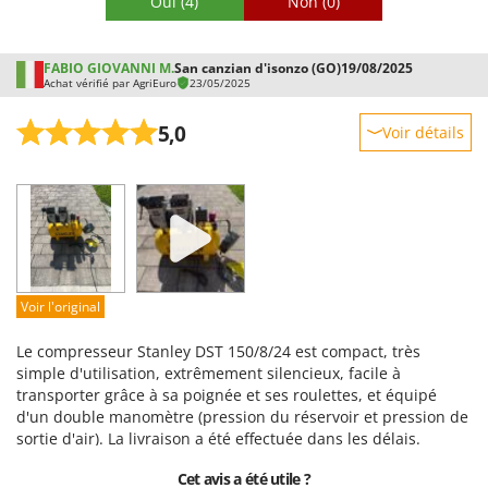
Oui
(4)
Non
(0)
FABIO GIOVANNI M.
San canzian d'isonzo (GO)
19/08/2025
Achat vérifié par AgriEuro
23/05/2025
5,0
Voir détails
Robustesse
Prestations
Facilité d'utilisation
Qualité / Prix
Facilité de montage
Voir l'original
Emballage
Le compresseur Stanley DST 150/8/24 est compact, très
simple d'utilisation, extrêmement silencieux, facile à
transporter grâce à sa poignée et ses roulettes, et équipé
d'un double manomètre (pression du réservoir et pression de
sortie d'air). La livraison a été effectuée dans les délais.
Cet avis a été utile ?