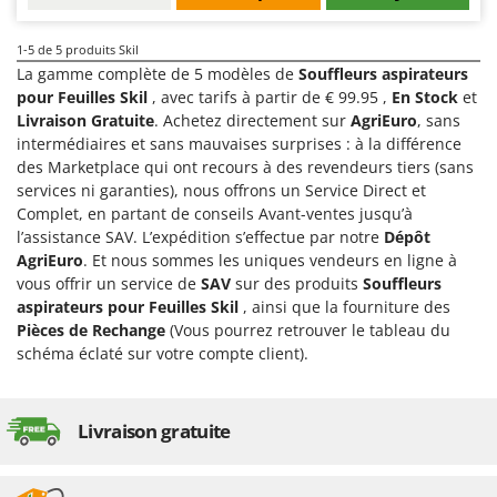
Perches Élagueuses
Francini
Pétrins à Spirale
1-5
de 5 produits Skil
G
Piscines
La gamme complète de 5 modèles de
Souffleurs aspirateurs
G3 Ferrari
pour Feuilles Skil
, avec tarifs à partir de € 99.95 ,
En Stock
et
Planteuses de pommes de terre pour tracteur
Gardena
Livraison Gratuite
. Achetez directement sur
AgriEuro
, sans
Plateaux de coupe pour tracteur
intermédiaires et sans mauvaises surprises : à la différence
Garofalo
des Marketplace qui ont recours à des revendeurs tiers (sans
Plumeuses
GeoTech
services ni garanties), nous offrons un Service Direct et
Pompes d'irrigation à tracteur
Complet, en partant de conseils Avant-ventes jusqu’à
GeoTech Pro
l’assistance SAV. L’expédition s’effectue par notre
Dépôt
Pompes de transfert
Gierre
AgriEuro
. Et nous sommes les uniques vendeurs en ligne à
Pompes immergées électriques
Ginko - MGM
vous offrir un service de
SAV
sur des produits
Souffleurs
Postes à souder
aspirateurs pour Feuilles Skil
, ainsi que la fourniture des
Gipeco
Pièces de Rechange
(Vous pourrez retrouver le tableau du
Poussoirs à saucisse
Girmi
schéma éclaté sur votre compte client).
Power Stations - Batteries - Centrales électriques portables
GRAEF
Presses à pellets
Gre
Livraison gratuite
Pressoirs à fruits
GreenBay
Pressoirs à Raisin
Greenworks