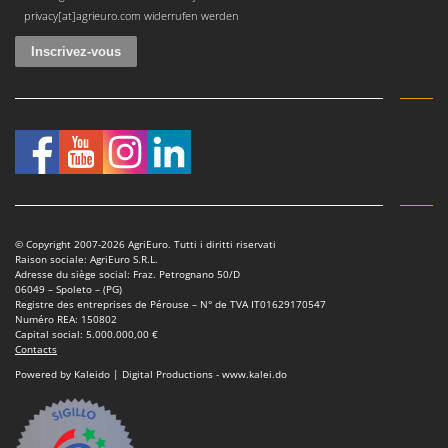
Oriental Koshin
privacy[at]agrieuro.com widerrufen werden
Outdoorchef
P
Palazzetti
Palumbo Pavi
Partisani
Paterlini
Philips
© Copyright 2007-2026 AgriEuro. Tutti i diritti riservati
Pramac
Raison sociale: AgriEuro S.R.L.
Adresse du siège social: Fraz. Petrognano 50/D
Prismafood
06049 – Spoleto – (PG)
Registre des entreprises de Pérouse – N° de TVA IT01629170547
Numéro REA: 150802
R
R.G.V.
Capital social: 5.000.000,00 €
Contacts
Rato
Powered by Kaleido | Digital Productions - www.kalei.do
Reber
Redback