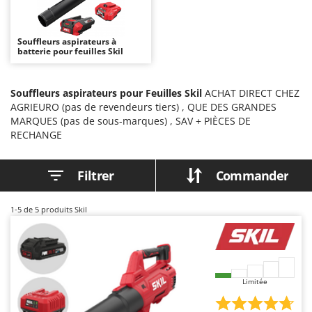
Autolaveuses
Ambrogio Robot
Autres produits
Annovi Reverberi
Souffleurs aspirateurs à
batterie pour feuilles Skil
ANTHBOT
B
Balayeuses
Archman
Bancs de scie pour le bois - Scies à bûches
Souffleurs aspirateurs pour Feuilles Skil
ACHAT DIRECT CHEZ
Arco
AGRIEURO (pas de revendeurs tiers) , QUE DES GRANDES
Barbecues
Ardes
MARQUES (pas de sous-marques) , SAV + PIÈCES DE
Bennes pour tracteur
RECHANGE
Argo
Brosses pour sols extérieurs
Ariete
Filtrer
Commander
Brouettes à moteur
Artus
Broyeurs à axe horizontal pour tracteur
Attila
1-5
de 5 produits Skil
Broyeurs de branches et végétaux
Ausonia
Butteurs pour tracteur
Awelco
C
B
Chargeurs de batterie - Démarreurs
Baesso
Limitée
Charrues pour tracteur
Bahco