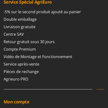
Tondeuses autoportées
Service Spécial AgriEuro
Lampacrescia - MGM
Tondeuses débroussailleuses thermiques
Landxcape
-5% sur le second produit ajouté au panier
Trancheuses
LAR Casalinghi
Double emballage
Trancheuses de sol
Lavor
Livraison gratuite
Transpalettes
Linea VZ
Centre SAV
Treuils de débardage
Lisam
Retour gratuit sous 30 jours
Tronçonneuses
Lotusgrill
Compte Premium
V
Vidéo de Montage et Fonctionnement
M
Vêtements de Sécurité
M.A.I.BO.
Service après-vente
Vibroculteurs à tracteur
Macom
Pièces de rechange
Macte Ovens
Agrieuro PRO
Makita
MAMMAMIA
Marcato
Mon compte
Marina Systems