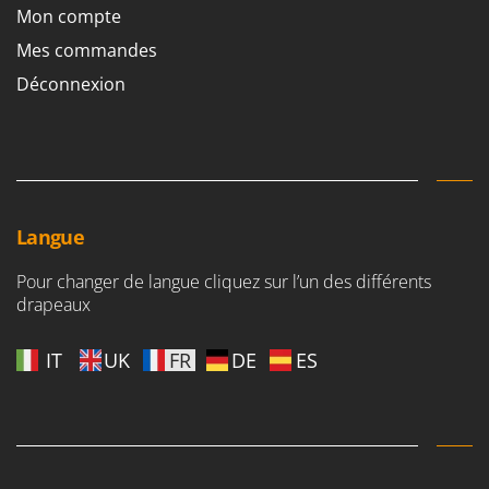
Master
Mon compte
Mastercook
Mes commandes
Masterpro
Déconnexion
McCulloch
MCH
Michelin
Mille
Langue
Minox
Mockmill
Pour changer de langue cliquez sur l’un des différents
drapeaux
More than chef
MOSA
IT
UK
FR
DE
ES
MOVA
Mowox
MTD