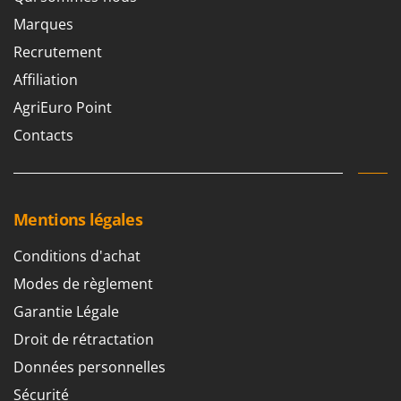
N
New O.M.R.A.
Marques
Nilfisk
Recrutement
Ninja
Affiliation
Novatec
AgriEuro Point
Novital
Contacts
NuAir
NuovaFac
O
Mentions légales
Officine Savioli
Oliviero
Conditions d'achat
Olix
Modes de règlement
OMA
Garantie Légale
Omas
Droit de rétractation
Ompagrill
Données personnelles
Ooni
Sécurité