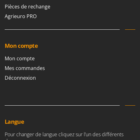
Resto Italia
Pièces de rechange
Ribimex
Agrieuro PRO
Ripartrak
Ritter
River Systems
Mon compte
Robomow
Mon compte
Rossofuoco
Mes commandes
Rover Pompe
Déconnexion
Royal Food
Ryobi
S
S.T.P.
Santos
Langue
Sbaraglia
Schnitzer
Pour changer de langue cliquez sur l’un des différents