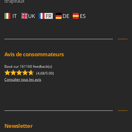
drapeaux
Seven Italy
Shark
IT
UK
FR
DE
ES
Silky
Simatech
Sirman
Skil
Avis de consommateurs
Smartwood
Smeg
Basé sur 161160 feedback(s)
Snapper
(4,68/5.00)
Consulter tous les avis
Solidur
Spice Electronics
Spiralmac
Spring Protezione
Spyro
Newsletter
Stanley