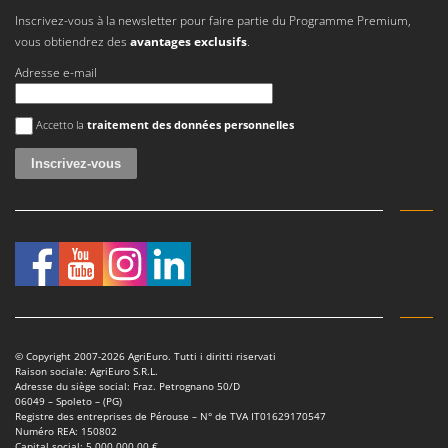
Stiga
Inscrivez-vous à la newsletter pour faire partie du Programme Premium,
Stocker
vous obtiendrez des
avantages exclusifs
.
Sunseeker
Adresse e-mail
T
Une erreur est survenue
Accetto la
traitement des données personnelles
Tecla
TecnoGen
Tellarini Pompe
Telwin
Tenco
Tineco
Titania
Tornado
© Copyright 2007-2026 AgriEuro. Tutti i diritti riservati
Tre Spade
Raison sociale: AgriEuro S.R.L.
Adresse du siège social: Fraz. Petrognano 50/D
Trev - Abrek - TecnoVIR
06049 – Spoleto – (PG)
Registre des entreprises de Pérouse – N° de TVA IT01629170547
Trotec
Numéro REA: 150802
Capital social: 5.000.000,00 €