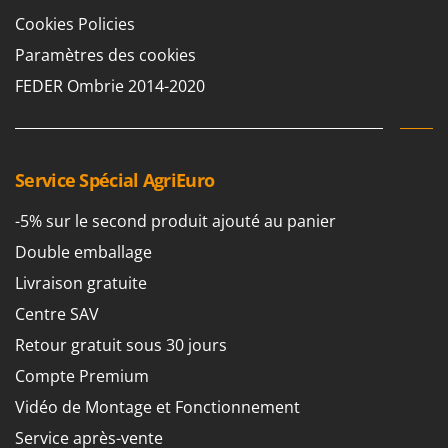
Oriental Koshin
Cookies Policies
Outdoorchef
Paramètres des cookies
FEDER Ombrie 2014-2020
P
Palazzetti
Palumbo Pavi
Partisani
Service Spécial AgriEuro
Paterlini
Philips
-5% sur le second produit ajouté au panier
Pramac
Double emballage
Prismafood
Livraison gratuite
Centre SAV
R
R.G.V.
Retour gratuit sous 30 jours
Rato
Compte Premium
Reber
Vidéo de Montage et Fonctionnement
Redback
Service après-vente