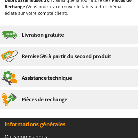
Débroussailleuses Skil
, ainsi que la fourniture des
Pièces de
Master
Rechange
(Vous pourrez retrouver le tableau du schéma
Mastercook
éclaté sur votre compte client).
Masterpro
McCulloch
Livraison gratuite
MCH
Michelin
Remise 5% à partir du second produit
Mille
Minox
Assistance technique
Mockmill
More than chef
MOSA
Pièces de rechange
MOVA
Mowox
Informations générales
MTD
Qui sommes-nous