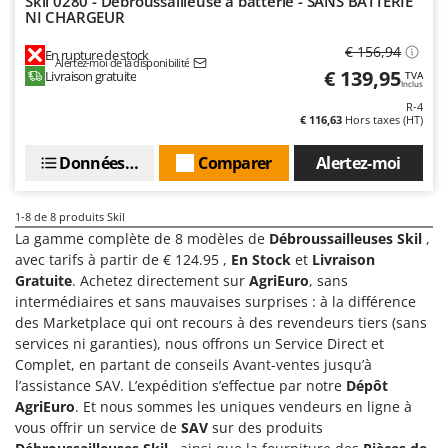
Skil 0280 - Débroussailleuse à batterie - SANS BATTERIE
Tondeuses autoportées
Lampacrescia - MGM
NI CHARGEUR
Tondeuses débroussailleuses thermiques
Landxcape
€ 156,94
En rupture de stock
Trancheuses
Alertez-moi de la disponibilité
LAR Casalinghi
€ 139,95
Livraison gratuite
TVA
Inclus
Trancheuses de sol
Lavor
R-4
€ 116,63
Hors taxes (HT)
Transpalettes
Linea VZ
Treuils de débardage
Lisam
Données techniques
Comparer
Alertez-moi
Tronçonneuses
Lotusgrill
1-8
de 8 produits Skil
V
M
La gamme complète de 8 modèles de
Débroussailleuses Skil
,
Vêtements de Sécurité
M.A.I.BO.
avec tarifs à partir de € 124.95 ,
En Stock
et
Livraison
Vibroculteurs à tracteur
Macom
Gratuite
. Achetez directement sur
AgriEuro
, sans
intermédiaires et sans mauvaises surprises : à la différence
Macte Ovens
des Marketplace qui ont recours à des revendeurs tiers (sans
Makita
services ni garanties), nous offrons un Service Direct et
Complet, en partant de conseils Avant-ventes jusqu’à
MAMMAMIA
l’assistance SAV. L’expédition s’effectue par notre
Dépôt
Marcato
AgriEuro
. Et nous sommes les uniques vendeurs en ligne à
vous offrir un service de
SAV
sur des produits
Marina Systems