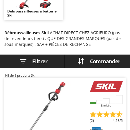
Autolaveuses
Ambrogio Robot
Débroussailleuses à batterie
Autres produits
Annovi Reverberi
Skil
ANTHBOT
B
Balayeuses
Archman
Débroussailleuses Skil
ACHAT DIRECT CHEZ AGRIEURO (pas
de revendeurs tiers) , QUE DES GRANDES MARQUES (pas de
Bancs de scie pour le bois - Scies à bûches
Arco
sous-marques) , SAV + PIÈCES DE RECHANGE
Barbecues
Ardes
Bennes pour tracteur
Argo
Filtrer
Commander
Brosses pour sols extérieurs
Ariete
Brouettes à moteur
Artus
1-8
de 8 produits Skil
Broyeurs à axe horizontal pour tracteur
Attila
Broyeurs de branches et végétaux
Ausonia
Butteurs pour tracteur
Awelco
Limitée
C
B
Chargeurs de batterie - Démarreurs
Baesso
(2)
4,58/5
Charrues pour tracteur
Bahco