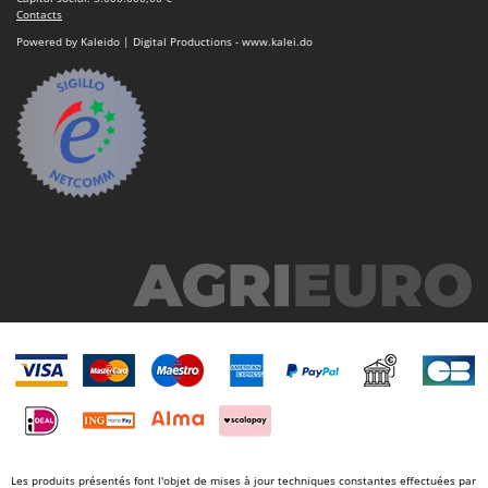
Troy-Bilt
Contacts
Powered by Kaleido | Digital Productions - www.kalei.do
U
Udor
Unger
V
Verdemax
Vesco
Volpi
W
Waldner
Weber
WIDU
Wiper EcoRobot
Wolf Garten
Wortex
Les produits présentés font l'objet de mises à jour techniques constantes effectuées par