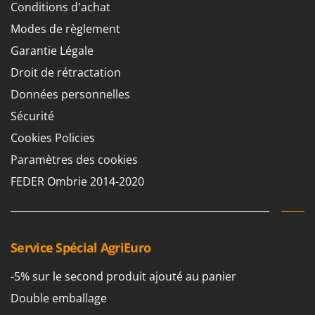
Scies alternatives à batterie
Conditions d'achat
Intex
Scies de jardin télescopiques
Modes de règlement
Italyco
Sécateurs électriques à batterie
Garantie Légale
ITM
Sécateurs et Échenilloirs manuels
Droit de rétractation
J
Sécateurs pneumatiques
JOLLY ITALIA
Données personnelles
Semoirs et Épandeurs d'engrais
Sécurité
K
Socs pour tracteur
KAAZ
Cookies Policies
Souffleurs aspirateurs pour Feuilles
Karcher
Paramètres des cookies
Soufreuses - Poudreuses à dos
Kasco
FEDER Ombrie 2014-2020
Soufreuses - Poudreuses pour tracteur
Kemper
Keter
T
Taille-haies
KitchenAid
Service Spécial AgriEuro
Taille-haies à bras pour tracteur
Komo
-5% sur le second produit ajouté au panier
Tarières
L
Tondeuses à Gazon
Double emballage
Laica