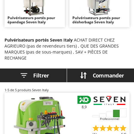
Autolaveuses
Ambrogio Robot
Autres produits
Annovi Reverberi
Pulvérisateurs portés pour
Pulvérisateurs portés pour
épandage Seven Italy
ANTHBOT
désherbage Seven Italy
B
Balayeuses
Archman
Bancs de scie pour le bois - Scies à bûches
Pulvérisateurs portés Seven Italy
ACHAT DIRECT CHEZ
Arco
AGRIEURO (pas de revendeurs tiers) , QUE DES GRANDES
Barbecues
Ardes
MARQUES (pas de sous-marques) , SAV + PIÈCES DE
Bennes pour tracteur
RECHANGE
Argo
Brosses pour sols extérieurs
Ariete
Filtrer
Commander
Brouettes à moteur
Artus
Broyeurs à axe horizontal pour tracteur
Attila
1-5
de 5 produits Seven Italy
Broyeurs de branches et végétaux
Ausonia
Butteurs pour tracteur
Awelco
8,9
C
B
Professionnel
Chargeurs de batterie - Démarreurs
Baesso
Charrues pour tracteur
Bahco