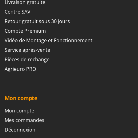
Tondeuses autoportées
Livraison gratuite
Lampacrescia - MGM
Tondeuses débroussailleuses thermiques
Centre SAV
Landxcape
Trancheuses
Retour gratuit sous 30 jours
LAR Casalinghi
Trancheuses de sol
Compte Premium
Lavor
Transpalettes
Vidéo de Montage et Fonctionnement
Linea VZ
Treuils de débardage
Lisam
Service après-vente
Tronçonneuses
Lotusgrill
Pièces de rechange
Agrieuro PRO
V
M
Vêtements de Sécurité
M.A.I.BO.
Vibroculteurs à tracteur
Macom
Macte Ovens
Mon compte
Makita
Mon compte
MAMMAMIA
Mes commandes
Marcato
Déconnexion
Marina Systems