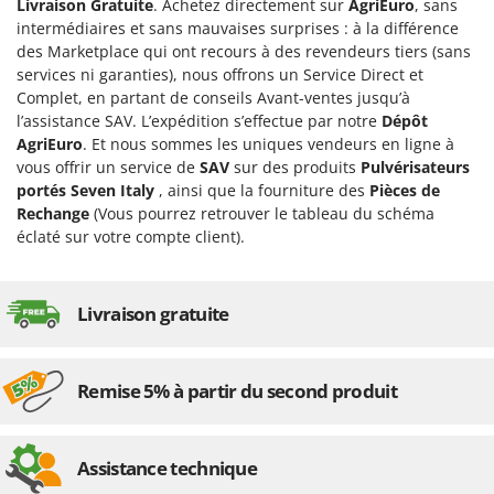
Perches Élagueuses
Livraison Gratuite
. Achetez directement sur
AgriEuro
, sans
Francini
intermédiaires et sans mauvaises surprises : à la différence
Pétrins à Spirale
des Marketplace qui ont recours à des revendeurs tiers (sans
G
Piscines
services ni garanties), nous offrons un Service Direct et
G3 Ferrari
Complet, en partant de conseils Avant-ventes jusqu’à
Planteuses de pommes de terre pour tracteur
Gardena
l’assistance SAV. L’expédition s’effectue par notre
Dépôt
Plateaux de coupe pour tracteur
AgriEuro
. Et nous sommes les uniques vendeurs en ligne à
Garofalo
vous offrir un service de
SAV
sur des produits
Pulvérisateurs
Plumeuses
GeoTech
portés Seven Italy
, ainsi que la fourniture des
Pièces de
Pompes d'irrigation à tracteur
Rechange
(Vous pourrez retrouver le tableau du schéma
GeoTech Pro
Pompes de transfert
éclaté sur votre compte client).
Gierre
Pompes immergées électriques
Ginko - MGM
Postes à souder
Livraison gratuite
Gipeco
Poussoirs à saucisse
Girmi
Power Stations - Batteries - Centrales électriques portables
GRAEF
Remise 5% à partir du second produit
Presses à pellets
Gre
Pressoirs à fruits
GreenBay
Assistance technique
Pressoirs à Raisin
Greenworks