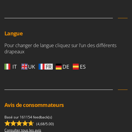
Master
Mastercook
Masterpro
McCulloch
Langue
MCH
Pour changer de langue cliquez sur l’un des différents
Michelin
drapeaux
Mille
Minox
IT
UK
FR
DE
ES
Mockmill
More than chef
MOSA
MOVA
Avis de consommateurs
Mowox
Basé sur 161154 feedback(s)
MTD
(4,68/5.00)
Consulter tous les avis