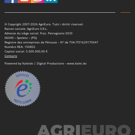
Oriental Koshin
Outdoorchef
© Copyright 2007-2026 AgriEuro. Tutti i diritti riservati
P
Raison sociale: AgriEuro S.R.L.
Palazzetti
Adresse du siège social: Fraz. Petrognano 50/D
06049 – Spoleto – (PG)
Palumbo Pavi
Registre des entreprises de Pérouse – N° de TVA IT01629170547
Numéro REA: 150802
Partisani
Capital social: 5.000.000,00 €
Contacts
Paterlini
Powered by Kaleido | Digital Productions - www.kalei.do
Philips
Pramac
Prismafood
R
R.G.V.
Rato
Reber
Redback