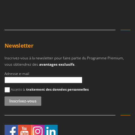
N
New O.M.R.A.
Nilfisk
Ninja
Novatec
Novital
Newsletter
NuAir
NuovaFac
Inscrivez-vous à la newsletter pour faire partie du Programme Premium,
vous obtiendrez des
avantages exclusifs
.
O
Adresse e-mail
Officine Savioli
Oliviero
Une erreur est survenue
Accetto la
traitement des données personnelles
Olix
OMA
Omas
Ompagrill
Ooni