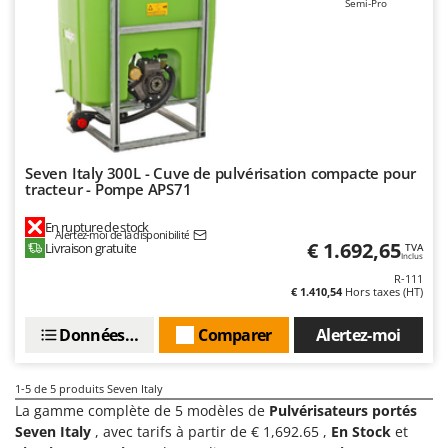
Semi-Pro
Machines pour la transformation des fruits
Famur
Machines sous vide
FARMER
Motobineuses
FBC
Motoculteurs
Ferrari Group
Motofaucheuses
Ferroni
Motopompes pour irrigation
Ferrua
Seven Italy 300L - Cuve de pulvérisation compacte pour
Moulins à céréales électriques
tracteur - Pompe APS71
FIAC
Moulins à farine
FIEM
En rupture de stock
Alertez-moi de la disponibilité
€ 1.692,65
Livraison gratuite
TVA
Fimar
Inclus
N
Nettoyeurs et Balais à vapeur
R-111
FINI
€ 1.410,54
Hors taxes (HT)
Nettoyeurs haute pression
Fiorentini
Données techniques
Comparer
Alertez-moi
Nettoyeurs tapis, moquettes et tapisseries
Fiskars
Flymo
P
1-5
de 5 produits Seven Italy
Peignes vibreurs et Secoueurs à olives
Fontana Forni
La gamme complète de 5 modèles de
Pulvérisateurs portés
Pelles rétros pour tracteur
Seven Italy
, avec tarifs à partir de € 1,692.65 ,
En Stock
et
Forest Master