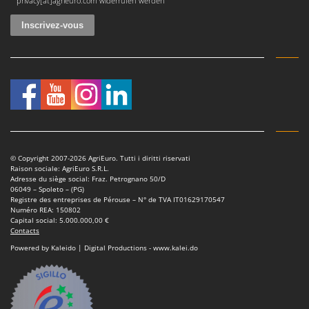
privacy[at]agrieuro.com widerrufen werden
Oriental Koshin
Outdoorchef
P
Palazzetti
Palumbo Pavi
Partisani
Paterlini
Philips
© Copyright 2007-2026 AgriEuro. Tutti i diritti riservati
Raison sociale: AgriEuro S.R.L.
Pramac
Adresse du siège social: Fraz. Petrognano 50/D
06049 – Spoleto – (PG)
Prismafood
Registre des entreprises de Pérouse – N° de TVA IT01629170547
Numéro REA: 150802
Capital social: 5.000.000,00 €
R
R.G.V.
Contacts
Powered by Kaleido | Digital Productions - www.kalei.do
Rato
Reber
Redback