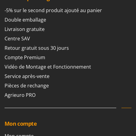
Tondeuses autoportées
Lampacrescia - MGM
-5% sur le second produit ajouté au panier
Tondeuses débroussailleuses thermiques
Landxcape
Double emballage
Trancheuses
LAR Casalinghi
Trancheuses de sol
Livraison gratuite
Lavor
Transpalettes
Centre SAV
Linea VZ
Treuils de débardage
Retour gratuit sous 30 jours
Lisam
Tronçonneuses
Compte Premium
Lotusgrill
Vidéo de Montage et Fonctionnement
V
M
Vêtements de Sécurité
M.A.I.BO.
Service après-vente
Vibroculteurs à tracteur
Macom
Pièces de rechange
Macte Ovens
Agrieuro PRO
Makita
MAMMAMIA
Marcato
Mon compte
Marina Systems