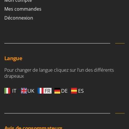
Mon compte
Master
Mes commandes
Mastercook
Déconnexion
Masterpro
McCulloch
MCH
Michelin
Mille
Langue
Minox
Pour changer de langue cliquez sur l’un des différents
Mockmill
drapeaux
More than chef
MOSA
IT
UK
FR
DE
ES
MOVA
Mowox
MTD
Avis de consommateurs