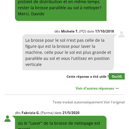
pistolet de distribution et en même temps
Machines pour la transformation des fruits
Famur
rester la brosse parallèle au sol à nettoyer?
Machines sous vide
FARMER
Merci, Davide
Motobineuses
FBC
Motoculteurs
Ferrari Group
dès
Michele
T.
(PD)
date
17/10/2018
Motofaucheuses
Ferroni
La brosse pour le sol n'est pas celle de la
Motopompes pour irrigation
figure qui est la brosse pour laver la
Ferrua
machine, celle pour le sol est plus grande et
Moulins à céréales électriques
FIAC
parallèle au sol et vous l'utilisez en position
Moulins à farine
verticale
FIEM
Fimar
N
Oui
(4)
Cette réponse a été utile ?
Nettoyeurs et Balais à vapeur
FINI
Nettoyeurs haute pression
Voir d'autres réponses
Fiorentini
Nettoyeurs tapis, moquettes et tapisseries
Fiskars
Texte traduit automatiquement
Voir l'original
Flymo
P
Peignes vibreurs et Secoueurs à olives
dès
Fabrizio
G.
(Parma)
date
21/5/2020
Fontana Forni
Pelles rétros pour tracteur
où le "Lavor" de la brosse de nettoyage est
Forest Master