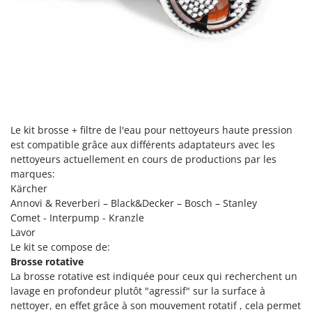
Désherbeurs thermiques et mécaniques
Bosch
Déshumidificateurs
Brumi
Draineuses
BullMach
E
C
Échelles en aluminium
C.EL.ME.
Effaroucheurs d'oiseaux
Calory Forni
Le kit brosse + filtre de l'eau pour nettoyeurs haute pression
Effeuilleuses pour olives
Campagnola
est compatible grâce aux différents adaptateurs avec les
Égreneuses à maïs
Campingaz
nettoyeurs actuellement en cours de productions par les
marques:
Électropompes pour la maison et le jardin
Castelgarden
Kärcher
Éleveuses artificielles pour poussins
Castellari
Annovi & Reverberi – Black&Decker – Bosch – Stanley
Enfouisseurs de pierres
Comet - Interpump - Kranzle
Ceccato Olindo
Lavor
Enrouleurs de filets pour olives
Char-Broil
Le kit se compose de:
Épareuses pour tracteur
Classe
Brosse rotative
La brosse rotative est indiquée pour ceux qui recherchent un
Épépineuses
Clementi
lavage en profondeur plutôt "agressif" sur la surface à
Équipements de protection des voies respiratoires
Cofra
nettoyer, en effet grâce à son mouvement rotatif , cela permet