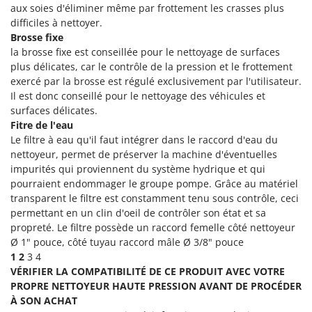
aux soies d'éliminer même par frottement les crasses plus
Comet
F
difficiles à nettoyer.
Fendeuses à bois
Cresco
Brosse fixe
Filets pour la Récolte des olives
la brosse fixe est conseillée pour le nettoyage de surfaces
Cruccolini
plus délicates, car le contrôle de la pression et le frottement
Filtres pour vin et huile
CTEK
exercé par la
brosse est régulé exclusivement par l'utilisateur.
Floconneuses
Il est donc conseillé pour le nettoyage des véhicules et
D
surfaces délicates.
Fouloirs - Égrappoirs
Dal Degan
Fitre de l'eau
Fourches pour tracteur
DCG
Le filtre à eau qu'il faut intégrer dans le raccord d'eau du
Fours d'extérieur - intérieur pour pizza et cuisine
nettoyeur, permet de préserver la machine d'éventuelles
Deca
impurités qui proviennent du système hydrique et qui
Fours électriques
DeWalt
pourraient endommager le groupe pompe. Grâce au matériel
Fraises à neige
Di Martino
transparent le filtre est constamment tenu sous contrôle, ceci
permettant en un clin d'oeil de contrôler son état et sa
Fraises rotatives pour tracteur
Diavola Pro
propreté. Le filtre possède un raccord femelle côté nettoyeur
Friteuses sans huile
Diesse
Ø 1" pouce, côté tuyau raccord mâle Ø 3/8" pouce
1
2
3 4
Docma
G
VÉRIFIER LA COMPATIBILITÉ DE CE PRODUIT AVEC VOTRE
Générateurs d'air chaud
Dominion
PROPRE NETTOYEUR HAUTE PRESSION AVANT DE PROCÉDER
Godets à terre basculants pour tracteur
À SON ACHAT
Dreame