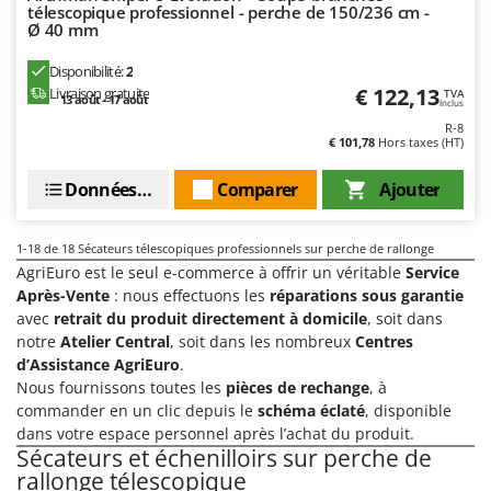
télescopique professionnel - perche de 150/236 cm -
Ø 40 mm
Disponibilité:
2
€ 122,13
Livraison gratuite
TVA
13 août - 17 août
Inclus
R-8
€ 101,78
Hors taxes (HT)
Données techniques
Comparer
Ajouter
1-18
de 18 Sécateurs télescopiques professionnels sur perche de rallonge
AgriEuro est le seul e-commerce à offrir un véritable
Service
Après-Vente
: nous effectuons les
réparations sous garantie
avec
retrait du produit directement à domicile
, soit dans
notre
Atelier Central
, soit dans les nombreux
Centres
d’Assistance AgriEuro
.
Nous fournissons toutes les
pièces de rechange
, à
commander en un clic depuis le
schéma éclaté
, disponible
dans votre espace personnel après l’achat du produit.
Sécateurs et échenilloirs sur perche de
rallonge télescopique