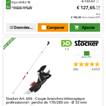
€ 133,57
Disponibilité:
13
Troy-Bilt
€ 127,65
Livraison gratuite
TVA
13 août - 17 août
Inclus
U
R-6
Udor
€ 106,38
Hors taxes (HT)
Unger
Données techniques
Comparer
Ajouter
V
Verdemax
+500 VENDUS
Vesco
7,3
Volpi
Semi-Pro
W
Waldner
(66)
4,65/5
Weber
WIDU
Wiper EcoRobot
Wolf Garten
Stocker Art. 606 - Coupe-branches télescopique
Wortex
professionnel - perche de 170/280 cm - Ø 35 mm