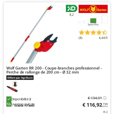
Master
Mastercook
8,2
Masterpro
Semi-Pro
McCulloch
MCH
(8)
4,44/5
Michelin
Mille
Minox
Mockmill
Wolf Garten RR 200 - Coupe-branches professionnel -
More than chef
Perche de rallonge de 200 cm - Ø 32 mm
Offert par AgriEuro
MOSA
MOVA
Mowox
€ 134,01
Disponibilité:
2
MTD
€ 116,92
Livraison gratuite
TVA
13 août - 17 août
Inclus
R-2