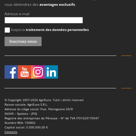
vous obtiendrez des
avantages exclusifs
.
Adresse e-mail
Une erreur est survenue
Acepto la
traitement des données personnelles
© Copyright 2007-2026 AgriEuro. Tutti i diritti riservati
Raison sociale: AgriEuro S.R.L.
Adresse du siège social: Fraz. Petrognano 50/D
06049 – Spoleto – (PG)
Registre des entreprises de Pérouse – N° de TVA IT01629170547
Numéro REA: 150802
Capital social: 5.000.000,00 €
Contacts