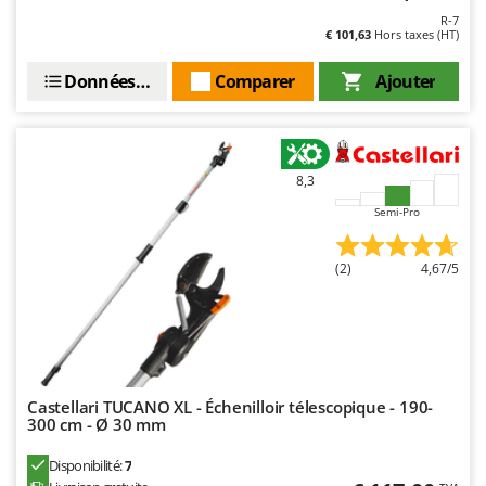
Resto Italia
R-7
€ 101,63
Hors taxes (HT)
Ribimex
Ripartrak
Données techniques
Comparer
Ajouter
Ritter
River Systems
Robomow
8,3
Rossofuoco
Semi-Pro
Rover Pompe
Royal Food
(2)
4,67/5
Ryobi
S
S.T.P.
Santos
Castellari TUCANO XL - Échenilloir télescopique - 190-
300 cm - Ø 30 mm
Sbaraglia
Schnitzer
Disponibilité:
7