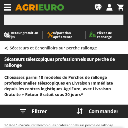
-1
Retour gratuit 30
Réparation
Pièces de
A
A
jrs
après‑vente
rechange
Abris de jardin
ABAC
<
Accessoires pour tracteurs tondeuses autoportés
AgriEuro Premium
Sécateurs et Échenilloirs sur perche rallonge
Aérateurs Scarificateurs pour gazon
AgriEuro TOP-LINE
Sécateurs télescopiques professionnels sur perche de
Arracheuses de pommes de terre pour tracteur
AGT
rallonge
Aspirateurs - Balais Électriques
Aima
Choisissez parmi 18 modèles de Perches de rallonge
Aspirateurs à cendres
Airmec
professionnelles télescopiques en Livraison Immédiate
depuis les centres logistiques AgriEuro, avec Livraison
Aspirateurs à feuilles sur roues
AL-KO
Gratuite +
Retour Gratuit sous 30 jours*
Aspirateurs de piscine
ALA 2000
Aspirateurs Multifonctions
Alce
Filtrer
Commander
Atomiseurs agricoles pour tracteurs
Alpina
Atomiseurs pour traitements
Ama
1-18
de 18 Sécateurs télescopiques professionnels sur perche de rallonge