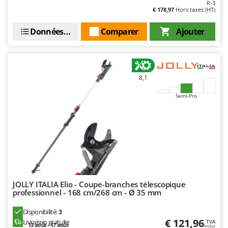
R-3
Oriental Koshin
€ 178,97
Hors taxes (HT)
Outdoorchef
Données techniques
Comparer
Ajouter
P
Palazzetti
Palumbo Pavi
8,1
Partisani
Paterlini
Semi-Pro
Philips
Pramac
Prismafood
R
R.G.V.
JOLLY ITALIA Elio - Coupe-branches télescopique
Rato
professionnel - 168 cm/268 cm - Ø 35 mm
Reber
Disponibilité:
3
Redback
€ 121,96
Livraison gratuite
TVA
13 août - 17 août
Inclus