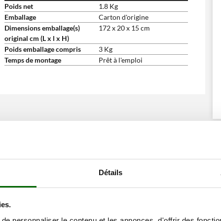
Poids net
1.8 Kg
Emballage
Carton d'origine
Dimensions emballage(s)
172 x 20 x 15 cm
original cm (L x l x H)
Poids emballage compris
3 Kg
Temps de montage
Prêt à l'emploi
ents ont consulté également ces articles:
Détails
ies.
e personnaliser le contenu et les annonces, d'offrir des fonctio