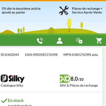
5% dès le deuxième article
Pièces de rechange +
ajouté au panier
Service Après-Vente
ID:
K602044
EAN:
4903585176398
MPN:
KSI017639N asta
8,0
/10
Catalogue Silky
SAV & Pièces de rechange
En stock
6 produits en Stock