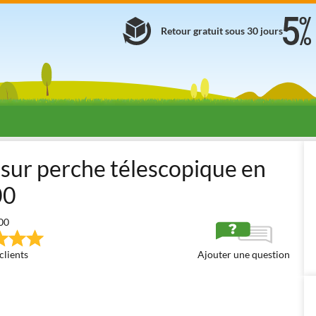
Retour gratuit sous 30 jours
ayauchi 2400
e sur perche télescopique en
00
00
clients
Ajouter une question