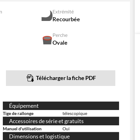
n
Extrémité
Recourbée
Perche
Ovale
Télécharger la fiche PDF
Équipement
Tige de rallonge
télescopique
Accessoires de série et gratuits
Manuel d'utilisation
Oui
Dimensions et logistique