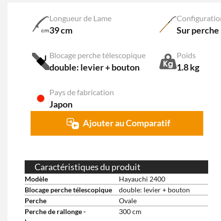
Longueur de Lame
Configuratio
39 cm
Sur perche
Blocage perche télescopique
Poids
double: levier + bouton
1.8 kg
Pays de fabrication
Japon
Ajouter au Comparatif
Caractéristiques du produit
Modèle
Hayauchi 2400
Blocage perche télescopique
double: levier + bouton
Perche
Ovale
Perche de rallonge -
300 cm