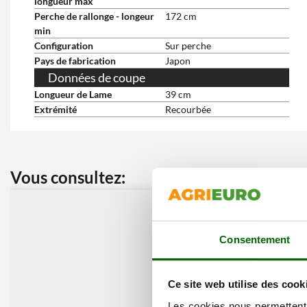
longueur max
Perche de rallonge - longeur
172 cm
min
Configuration
Sur perche
Pays de fabrication
Japon
Données de coupe
Longueur de Lame
39 cm
Extrémité
Recourbée
Vous consultez:
Nos cli
Consentement
Ce site web utilise des cook
Les cookies nous permettent d