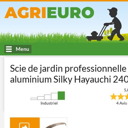
Menu
Accueil
Taille - élagage
Scies de jardin télescopiques
Silky H
Scie de jardin professionnell
aluminium Silky Hayauchi 24
5,
Industriel
4 Avis 