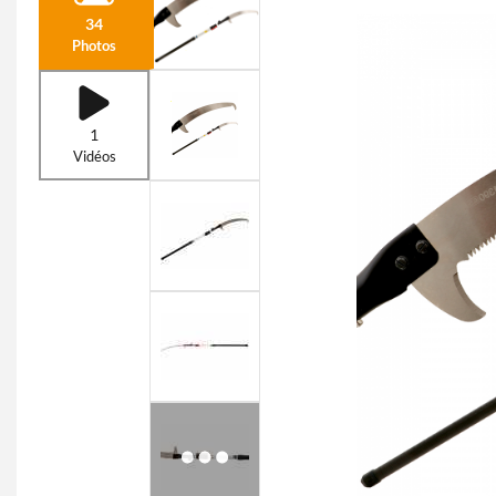
34
Photos
1
Vidéos