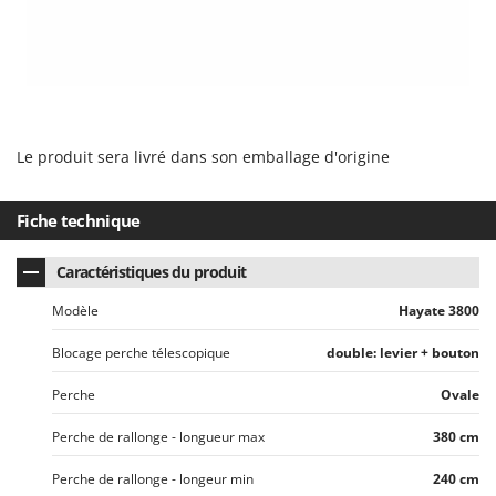
Master
Mastercook
Masterpro
McCulloch
MCH
Le produit sera livré dans son emballage d'origine
Michelin
Mille
Fiche technique
Minox
Caractéristiques du produit
Mockmill
More than chef
Modèle
Hayate 3800
MOSA
Blocage perche télescopique
double: levier + bouton
MOVA
Perche
Ovale
Mowox
Perche de rallonge - longueur max
380 cm
MTD
Perche de rallonge - longeur min
240 cm