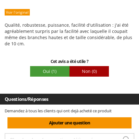
Seven Italy
Robustesse
Shark
Voir l'original
Prestations
Silky
Facilité d'utilisation
Qualité, robustesse, puissance, facilité d'utilisation : j'ai été
Simatech
Qualité / Prix
agréablement surpris par la facilité avec laquelle il coupait
même des branches hautes et de taille considérable, de plus
Sirman
Facilité de montage
de 10 cm.
Emballage
Skil
Smartwood
Cet avis a été utile ?
Smeg
Oui
(1)
Non
(0)
Snapper
Solidur
Spice Electronics
Questions/Réponses
Spiralmac
Demandez à tous les clients qui ont dejà acheté ce produit
Spring Protezione
Ajouter une question
Spyro
Stanley