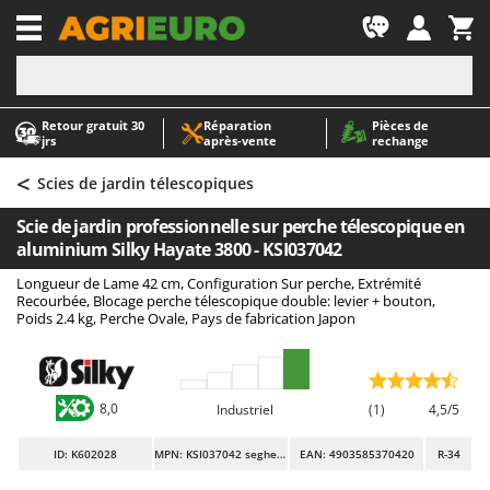
-1
Retour gratuit 30
Réparation
Pièces de
A
A
jrs
après‑vente
rechange
Abris de jardin
ABAC
<
Accessoires pour tracteurs tondeuses autoportés
AgriEuro Premium
Scies de jardin télescopiques
Aérateurs Scarificateurs pour gazon
AgriEuro TOP-LINE
Scie de jardin professionnelle sur perche télescopique en
Arracheuses de pommes de terre pour tracteur
AGT
aluminium Silky Hayate 3800 - KSI037042
Aspirateurs - Balais Électriques
Aima
Longueur de Lame 42 cm, Configuration Sur perche, Extrémité
Recourbée, Blocage perche télescopique double: levier + bouton,
Aspirateurs à cendres
Airmec
Poids 2.4 kg, Perche Ovale, Pays de fabrication Japon
Aspirateurs à feuilles sur roues
AL-KO
Aspirateurs de piscine
ALA 2000
Aspirateurs Multifonctions
Alce
8,0
Industriel
(1)
4,5/5
Atomiseurs agricoles pour tracteurs
Alpina
ID
: K602028
MPN: KSI037042 seghetto
EAN: 4903585370420
R-34
Atomiseurs pour traitements
Ama