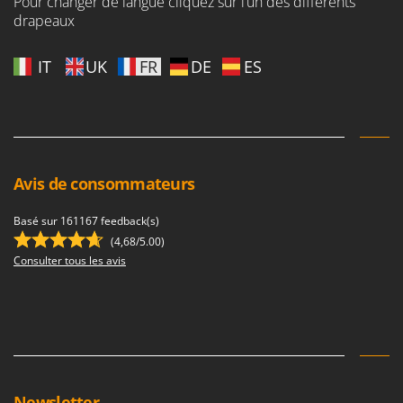
Pour changer de langue cliquez sur l’un des différents
drapeaux
IT
UK
FR
DE
ES
Avis de consommateurs
Basé sur 161167 feedback(s)
(4,68/5.00)
Consulter tous les avis
Newsletter