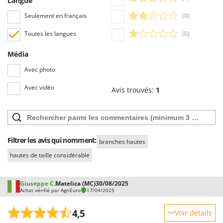
Langue
permettent une sélection rapide, comme par exemple celui permettant de
Resto Italia
choisir entre avis positifs et négatifs.
Seulement en français
(0)
Ribimex
Toutes les langues
(0)
Ripartrak
Ritter
Média
River Systems
Avec photo
Robomow
Avec vidéo
Avis trouvés:
1
Rossofuoco
Rover Pompe
Royal Food
Ryobi
Filtrer les avis qui nomment:
branches hautes
hautes de taille considérable
S
S.T.P.
Santos
Giuseppe C.
Matelica (MC)
30/08/2025
Achat vérifié par AgriEuro
17/04/2025
Sbaraglia
4,5
Schnitzer
Voir détails