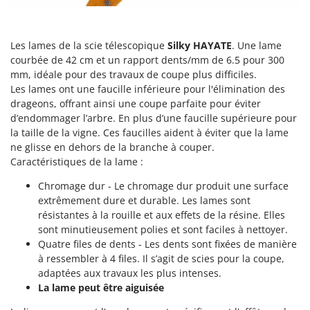
Perches Élagueuses
Francini
Pétrins à Spirale
G
Piscines
Les lames de la scie télescopique
Silky HAYATE
. Une lame
G3 Ferrari
courbée de 42 cm et un rapport dents/mm de 6.5 pour 300
Planteuses de pommes de terre pour tracteur
Gardena
mm, idéale pour des travaux de coupe plus difficiles.
Plateaux de coupe pour tracteur
Les lames ont une faucille inférieure pour l'élimination des
Garofalo
drageons, offrant ainsi une coupe parfaite pour éviter
Plumeuses
GeoTech
d’endommager l’arbre. En plus d’une faucille supérieure pour
Pompes d'irrigation à tracteur
la taille de la vigne. Ces faucilles aident à éviter que la lame
GeoTech Pro
ne glisse en dehors de la branche à couper.
Pompes de transfert
Gierre
Caractéristiques de la lame :
Pompes immergées électriques
Ginko - MGM
Chromage dur - Le chromage dur produit une surface
Postes à souder
Gipeco
extrêmement dure et durable. Les lames sont
Poussoirs à saucisse
résistantes à la rouille et aux effets de la résine. Elles
Girmi
sont minutieusement polies et sont faciles à nettoyer.
Power Stations - Batteries - Centrales électriques portables
GRAEF
Quatre files de dents - Les dents sont fixées de manière
Presses à pellets
à ressembler à 4 files. Il s’agit de scies pour la coupe,
Gre
Pressoirs à fruits
adaptées aux travaux les plus intenses.
GreenBay
La lame peut être aiguisée
Pressoirs à Raisin
Greenworks