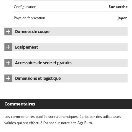
N
New O.M.R.A.
Configuration
Sur perche
Nilfisk
Pays de fabrication
Japon
Ninja
Novatec
Données de coupe
Novital
Longueur de Lame
42 cm
Équipement
NuAir
Extrémité
Recourbée
NuovaFac
Tige de rallonge
télescopique
Accessoires de série et gratuits
O
Manuel d'utilisation
Oui
Officine Savioli
Dimensions et logistique
Oliviero
Dimensions du produit cm (L x l x H)
240 x 17,5 x 5,5cm
Olix
OMA
Poids net
2.4 Kg
Commentaires
Omas
Emballage
Carton d'origine
Les commentaires publiés sont authentiques, écrits par des utilisateurs
Ompagrill
Dimensions emballage(s) original cm (L x l x H)
191 x 10 x 5 cm
valides qui ont effectué l’achat sur notre site AgriEuro.
Ooni