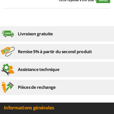
Oui
(0)
Cette réponse a été utile ?
Troy-Bilt
U
Udor
Unger
Livraison gratuite
V
Verdemax
Vesco
Remise 5% à partir du second produit
Volpi
W
Assistance technique
Waldner
Weber
WIDU
Pièces de rechange
Wiper EcoRobot
Wolf Garten
Informations générales
Wortex