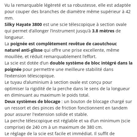
Groupes électrogènes
Vu la remarquable légèreté et sa robustesse, elle est adaptée
E
pour couper des branches de diamètre même supérieur à 42
Gyrobroyeurs à lame pour tracteur
EcoFlow
mm.
Edilmark
Silky Hayate 3800
est une scie télescopique à section ovale
H
Haches - Cognées et Hachettes
qui permet d’allonger l’instrument jusqu’à
3.8 mètres
de
Effeuno
longueur.
Hachoirs à viande
Einhell
La
poignée est complètement revêtue de caoutchouc
Herses à Dents
naturel anti-glisse
qui offre une prise excellente, même
Elegen
mouillée, et réduit remarquablement l’effort.
Herses Rotatives
Energy Gruppi
La scie est dotée d’un
double système de bloc intégré dans la
Enotecnica Pillan
poignée
pour permettre une meilleure stabilité dans
L
Lames à neige
l’extension télescopique.
Eschenfelder
Le tuyau d’aluminium à section ovale est conçu pour
Lames niveleuses pour tracteur
EuroMech
optimiser la rigidité de la perche dans le sens de la longueur
Lave-vitres
en diminuant au maximum le poids total.
Eurosystems
Deux systèmes de blocage
: un bouton de blocage chargé sur
Lieuses électriques pour vignes
un ressort et des pinces de friction fonctionnent en tandem
F
FAC
pour assurer l'extension solide et stable.
M
La perche télescopique est réglable et va d’un minimum (scie
Machines à pâtes
Fama Industrie
comprise) de 240 cm à un maximum de 380 cm.
Machines de nettoyage pour panneaux photovoltaïques et surfaces vitrées
Famag
Le réglage de la scie est facile et immédiat. Il suffit de