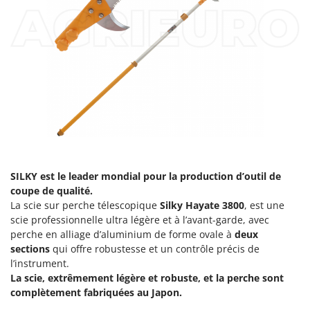
Comet
F
Fendeuses à bois
Cresco
Filets pour la Récolte des olives
Cruccolini
Filtres pour vin et huile
CTEK
Floconneuses
D
Fouloirs - Égrappoirs
Dal Degan
Fourches pour tracteur
DCG
Fours d'extérieur - intérieur pour pizza et cuisine
Deca
Fours électriques
SILKY
est le leader mondial pour la production d’outil de
DeWalt
coupe de qualité.
Fraises à neige
Di Martino
La scie sur perche télescopique
Silky Hayate 3800
, est une
Fraises rotatives pour tracteur
Diavola Pro
scie professionnelle ultra légère et à l’avant-garde, avec
perche en alliage d’aluminium de forme ovale à
deux
Friteuses sans huile
Diesse
sections
qui offre robustesse et un contrôle précis de
Docma
l’instrument.
G
Générateurs d'air chaud
La scie, extrêmement légère et robuste, et la perche sont
Dominion
complètement fabriquées au Japon.
Godets à terre basculants pour tracteur
Dreame