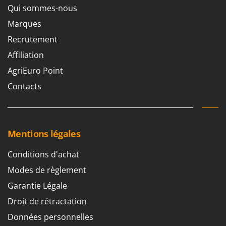
Worx
Qui sommes-nous
Marques
Y
Yard Force
Recrutement
Affiliation
Z
Zanon
AgriEuro Point
Zephir
Contacts
ZGrills
Zodiac
Zomax
Mentions légales
Conditions d'achat
Modes de règlement
Garantie Légale
Droit de rétractation
Données personnelles