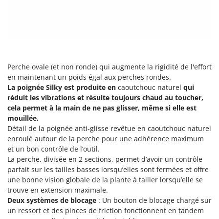
Scies alternatives à batterie
Intex
Scies de jardin télescopiques
Italyco
Sécateurs électriques à batterie
ITM
Sécateurs et Échenilloirs manuels
J
Sécateurs pneumatiques
JOLLY ITALIA
Perche ovale (et non ronde) qui augmente la rigidité de l'effort
Semoirs et Épandeurs d'engrais
en maintenant un poids égal aux perches rondes.
K
La poignée Silky est produite en
caoutchouc naturel
qui
Socs pour tracteur
KAAZ
réduit les vibrations et résulte toujours chaud au toucher,
Souffleurs aspirateurs pour Feuilles
cela permet à la main de ne pas glisser, même si elle est
Karcher
mouillée.
Soufreuses - Poudreuses à dos
Kasco
Détail de la poignée anti-glisse revêtue en caoutchouc naturel
Soufreuses - Poudreuses pour tracteur
Kemper
enroulé autour de la perche pour une adhérence maximum
et un bon contrôle de l’outil.
Keter
T
La perche, divisée en 2 sections, permet d’avoir un contrôle
Taille-haies
KitchenAid
parfait sur les tailles basses lorsqu’elles sont fermées et offre
Taille-haies à bras pour tracteur
une bonne vision globale de la plante à tailler lorsqu’elle se
Komo
trouve en extension maximale.
Tarières
Deux systèmes de blocage
: Un bouton de blocage chargé sur
L
Tondeuses à Gazon
Laica
un ressort et des pinces de friction fonctionnent en tandem