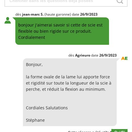
Stiga
Stocker
dès
jean-marc
S.
(haute garonne)
date
26/9/2023
Sunseeker
bonjour j'aimerai savoir si cette de scie est
flexible ou bien rigide sur ce produit.
T
Cordialement
Tecla
TecnoGen
dès
Agrieuro
date
26/9/2023
Tellarini Pompe
Bonjour,
Telwin
Tenco
la forme ovale de la lame lui apporte force
Tineco
et rigidité sur toute la longueur de la scie à
perche, et réduit la flexion au minimum.
Titania
Tornado
Cordiales Salutations
Tre Spade
Trev - Abrek - TecnoVIR
Stéphane
Trotec