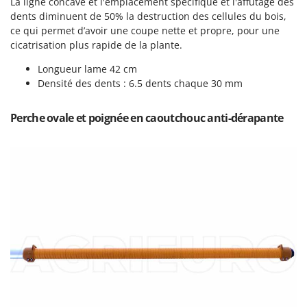
La ligne concave et l'emplacement spécifique et l'affûtage des
Pulvérisateurs
GRIFO
dents diminuent de 50% la destruction des cellules du bois,
Pulvérisateurs portés
ce qui permet d’avoir une coupe nette et propre, pour une
GVS
cicatrisation plus rapide de la plante.
GYS
R
Rafraîchisseurs d'air par évaporation
Longueur lame 42 cm
H
Densité des dents : 6.5 dents chaque 30 mm
Rampes de chargement en aluminium
Hailo
Râpes à fromage électriques
Helvi
Perche ovale et poignée en caoutchouc anti-dérapante
Râteaux pour tracteur
Henx
Remplisseuses
HiKOKI
Robots nettoyeurs de piscine
Honda
Robots Tondeuses
I
Rogneuses de souches
Idromatic
Rouleaux pour tracteur
Il-Tec
Imperia
S
Scies à os
Infaco
Scies à Ruban
Intec