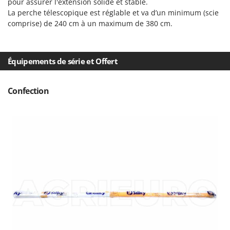
pour assurer l'extension solide et stable.
Tondeuses autoportées
Lampacrescia - MGM
La perche télescopique est réglable et va d’un minimum (scie
Tondeuses débroussailleuses thermiques
Landxcape
comprise) de 240 cm à un maximum de 380 cm.
Trancheuses
LAR Casalinghi
Trancheuses de sol
Lavor
Équipements de série et Offert
Transpalettes
Linea VZ
Treuils de débardage
Lisam
Confection
Tronçonneuses
Lotusgrill
V
M
Vêtements de Sécurité
M.A.I.BO.
Vibroculteurs à tracteur
Macom
Macte Ovens
Makita
MAMMAMIA
Marcato
Marina Systems