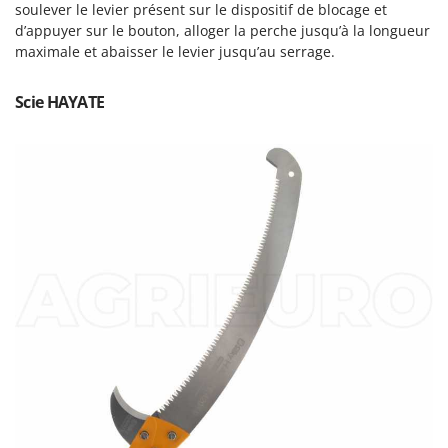
Machines pour la transformation des fruits
soulever le levier présent sur le dispositif de blocage et
Famur
d’appuyer sur le bouton, alloger la perche jusqu’à la longueur
Machines sous vide
FARMER
maximale et abaisser le levier jusqu’au serrage.
Motobineuses
FBC
Motoculteurs
Scie HAYATE
Ferrari Group
Motofaucheuses
Ferroni
Motopompes pour irrigation
Ferrua
Moulins à céréales électriques
FIAC
Moulins à farine
FIEM
Fimar
N
Nettoyeurs et Balais à vapeur
FINI
Nettoyeurs haute pression
Fiorentini
Nettoyeurs tapis, moquettes et tapisseries
Fiskars
Flymo
P
Peignes vibreurs et Secoueurs à olives
Fontana Forni
Pelles rétros pour tracteur
Forest Master