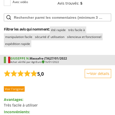
Avec vidéo
Seven Italy
Avis trouvés:
5
Shark
Silky
Simatech
Filtrer les avis qui nomment:
été rapide
très facile à
Sirman
manipulation facile
sécurité d' utilisation
silencieux et fonctionnel
Skil
expédition rapide
Smartwood
Smeg
GIUSEPPE N.
Massafra (TA)
27/01/2022
Achat vérifié par AgriEuro
16/01/2022
Snapper
Solidur
5,0
Voir détails
Spice Electronics
Robustesse
Spiralmac
Voir l'original
Prestations
Spring Protezione
Facilité d'utilisation
Avantages:
Spyro
Qualité / Prix
Très facile à utiliser
Stanley
Inconvénients:
Facilité de montage