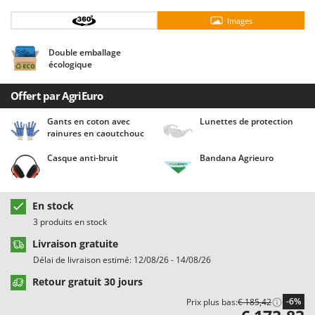
Chaudrons électriques pour polenta
Barbieri
Images
Cisailles à gazon à batterie
Batavia
Cisailles taille-haies manuelles
Benassi
Double emballage
écologique
Climatiseurs
Beper
Compresseurs d'air électriques
Berkel
Offert par AgriEuro
Compresseurs pour la récolte des olives et la taille
Bernardi
Gants en coton avec
Lunettes de protection
rainures en caoutchouc
Coupe-bordures - Trimmers
Bertolini Pumps
Coupe-branches
Besser Vacuum
Casque anti-bruit
Bandana Agrieuro
Couveuses à œufs
Bestway
Cultivateurs Tiller à ressorts - Extirpateurs
Beta tools
En stock
Bissell
3 produits en stock
D
Débroussailleuses
Black & Decker
Livraison gratuite
Décompacteurs agricoles
Délai de livraison estimé: 12/08/26 - 14/08/26
BlackStone
Découpeurs plasma
Retour gratuit 30 jours
Blue Bird
-6%
Déplaqueuses de gazon
Prix plus bas:
€ 185,42
Bomet