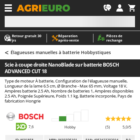
-1
Retour gratuit 30
Réparation
Pièces de
A
A
jrs
après‑vente
rechange
Abris de jardin
ABAC
<
Accessoires pour tracteurs tondeuses autoportés
AgriEuro Premium
Élagueuses manuelles à batterie Hobbystiques
Aérateurs Scarificateurs pour gazon
AgriEuro TOP-LINE
Scie à coupe droite NanoBlade sur batterie BOSCH
Arracheuses de pommes de terre pour tracteur
AGT
ADVANCED CUT 18
Aspirateurs - Balais Électriques
Aima
Type de moteur À batterie, Configuration de l'élagueuse manuelle,
Longueur de la lame 6.5 cm, Ø Branche - Max 65 mm, Voltage 18 V,
Aspirateurs à cendres
Airmec
Ampères batterie 2.5 Ah, Nombre de batteries 1, Ampères disponibles
2.5 Ah, Poignée Supérieure, Poids 1.1 kg, Batterie incorporée, Pays de
Aspirateurs à feuilles sur roues
AL-KO
fabrication Hongrie
Aspirateurs de piscine
ALA 2000
Aspirateurs Multifonctions
Alce
Atomiseurs agricoles pour tracteurs
Alpina
7,6
Hobby
(5)
5,0/5
Atomiseurs pour traitements
Ama
ID
: K601858
MPN: 06033D5101
EAN: 4053423202014
R-0