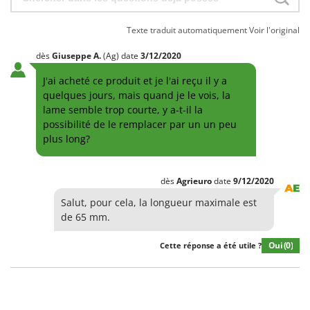
Texte traduit automatiquement
Voir l'original
dès
Giuseppe
A.
(Ag)
date
3/12/2020
J'ai acheté ce produit et je l'ai reçu il y a
quelques jours, mais quand je le vois, la
lame semble trop courte, y a-t-il la
possibilité de le remplacer par un un peu
plus long?
dès
Agrieuro
date
9/12/2020
Salut, pour cela, la longueur maximale est
de 65 mm.
Oui
(0)
Cette réponse a été utile ?