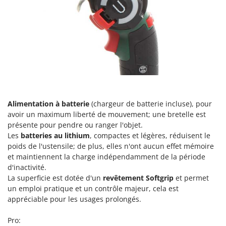
Perches Élagueuses
Francini
Pétrins à Spirale
G
Piscines
G3 Ferrari
Planteuses de pommes de terre pour tracteur
Gardena
Plateaux de coupe pour tracteur
Garofalo
Plumeuses
GeoTech
Pompes d'irrigation à tracteur
GeoTech Pro
Alimentation à batterie
(chargeur de batterie incluse), pour
Pompes de transfert
Gierre
avoir un maximum liberté de mouvement; une bretelle est
Pompes immergées électriques
présente pour pendre ou ranger l'objet.
Ginko - MGM
Les
batteries au lithium
, compactes et légères, réduisent le
Postes à souder
Gipeco
poids de l'ustensile; de plus, elles n'ont aucun effet mémoire
Poussoirs à saucisse
et maintiennent la charge indépendamment de la période
Girmi
d'inactivité.
Power Stations - Batteries - Centrales électriques portables
GRAEF
La superficie est dotée d'un
revêtement Softgrip
et permet
Presses à pellets
un emploi pratique et un contrôle majeur, cela est
Gre
Pressoirs à fruits
appréciable pour les usages prolongés.
GreenBay
Pressoirs à Raisin
Greenworks
Pro: