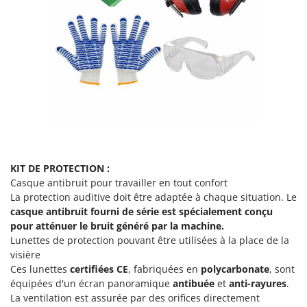
Scies alternatives à batterie
Intex
Scies de jardin télescopiques
Italyco
Sécateurs électriques à batterie
ITM
Sécateurs et Échenilloirs manuels
J
Sécateurs pneumatiques
JOLLY ITALIA
Semoirs et Épandeurs d'engrais
K
Socs pour tracteur
KAAZ
Souffleurs aspirateurs pour Feuilles
Karcher
Soufreuses - Poudreuses à dos
KIT DE PROTECTION :
Kasco
Casque antibruit pour travailler en tout confort
Soufreuses - Poudreuses pour tracteur
Kemper
La protection auditive doit être adaptée à chaque situation. Le
casque antibruit fourni de série
est spécialement conçu
Keter
T
pour atténuer le bruit généré par la machine.
Taille-haies
KitchenAid
Lunettes de protection pouvant être utilisées à la place de la
Taille-haies à bras pour tracteur
Komo
visière
Ces lunettes
Tarières
certifiées CE
, fabriquées en
polycarbonate
, sont
équipées d'un écran panoramique
antibuée
et
anti-rayures
.
L
Tondeuses à Gazon
Laica
La ventilation est assurée par des orifices directement