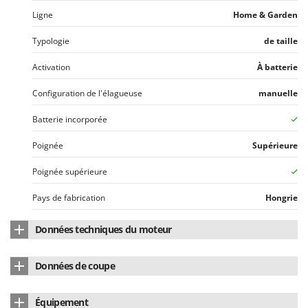
N
New O.M.R.A.
Ligne
Home & Garden
Nilfisk
Typologie
de taille
Ninja
Activation
À batterie
Novatec
Novital
Configuration de l'élagueuse
manuelle
NuAir
Batterie incorporée
NuovaFac
Poignée
Supérieure
O
Officine Savioli
Poignée supérieure
Oliviero
Pays de fabrication
Hongrie
Olix
Données techniques du moteur
OMA
Omas
Type de moteur
À batterie
Données de coupe
Ompagrill
Alimentation
À batterie
Ø Branche - Max
65 mm
Ooni
Équipement
Voltage
18 V