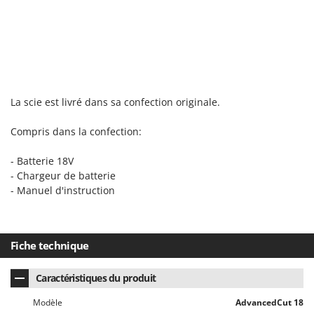
Master
Mastercook
Masterpro
McCulloch
MCH
La scie est livré dans sa confection originale.
Michelin
Compris dans la confection:
Mille
Minox
- Batterie 18V
- Chargeur de batterie
Mockmill
- Manuel d'instruction
More than chef
MOSA
MOVA
Fiche technique
Mowox
Caractéristiques du produit
MTD
Modèle
AdvancedCut 18