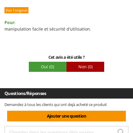
Robustesse
Voir l'original
Prestations
Facilité d'utilisation
Pour:
Qualité / Prix
manipulation facile et sécurité d'utilisation.
Facilité de montage
Emballage
Cet avis a été utile ?
Oui
(0)
Non
(0)
Questions/Réponses
Demandez à tous les clients qui ont dejà acheté ce produit
Ajouter une question