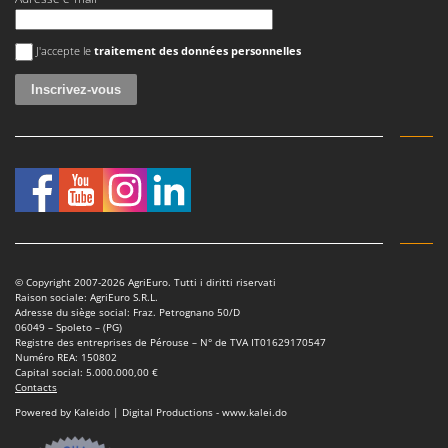
Une erreur est survenue
J'accepte le
traitement des données personnelles
© Copyright 2007-2026 AgriEuro. Tutti i diritti riservati
Raison sociale: AgriEuro S.R.L.
Adresse du siège social: Fraz. Petrognano 50/D
06049 – Spoleto – (PG)
Registre des entreprises de Pérouse – N° de TVA IT01629170547
Numéro REA: 150802
Capital social: 5.000.000,00 €
Contacts
Powered by Kaleido | Digital Productions - www.kalei.do