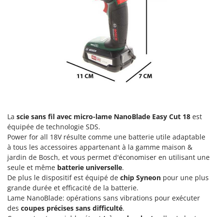
Groupes électrogènes
E
Gyrobroyeurs à lame pour tracteur
EcoFlow
Edilmark
H
Haches - Cognées et Hachettes
Effeuno
Hachoirs à viande
Einhell
Herses à Dents
Elegen
Herses Rotatives
Energy Gruppi
Enotecnica Pillan
L
La
scie sans fil avec micro-lame
NanoBlade Easy Cut 18
est
Lames à neige
Eschenfelder
équipée de technologie SDS.
Lames niveleuses pour tracteur
Power for all 18V résulte comme une batterie utile adaptable
EuroMech
à tous les accessoires appartenant à la gamme maison &
Lave-vitres
Eurosystems
jardin de Bosch, et vous permet d'économiser en utilisant une
Lieuses électriques pour vignes
seule et même
batterie universelle
.
F
De plus le dispositif est équipé de
chip Syneon
pour une plus
FAC
M
grande durée et efficacité de la batterie.
Machines à pâtes
Fama Industrie
Lame NanoBlade: opérations sans vibrations pour exécuter
Machines de nettoyage pour panneaux photovoltaïques et surfaces vitrées
des
coupes précises sans difficulté
.
Famag