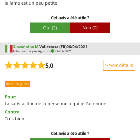
la lame est un peu petite
Stiga
Emballage
Stocker
Cet avis a été utile ?
Sunseeker
Oui
(2)
Non
(0)
T
Tecla
Giovannino M.
Vallecorsa (FR)
06/04/2021
TecnoGen
Achat vérifié par AgriEuro
23/03/2021
Tellarini Pompe
5,0
Voir détails
Telwin
Robustesse
Tenco
Voir l'original
Prestations
Tineco
Facilité d'utilisation
Titania
Pour:
Qualité / Prix
La satisfaction de la personne à qui je l'ai donné
Tornado
Contre:
Facilité de montage
Tre Spade
Très bien
Emballage
Trev - Abrek - TecnoVIR
Cet avis a été utile ?
Trotec