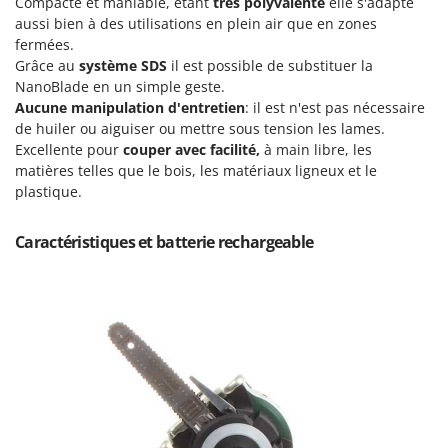
Compacte et maniable, étant
très polyvalente
elle s'adapte
Machines pour la transformation des fruits
Famur
aussi bien à des utilisations en plein air que en zones
Machines sous vide
fermées.
FARMER
Grâce au
système SDS
il est possible de substituer la
Motobineuses
FBC
NanoBlade en un simple geste.
Motoculteurs
Ferrari Group
Aucune manipulation d'entretien
: il est n'est pas nécessaire
Motofaucheuses
de huiler ou aiguiser ou mettre sous tension les lames.
Ferroni
Excellente pour
couper avec facilité,
à main libre, les
Motopompes pour irrigation
Ferrua
matières telles que le bois, les matériaux ligneux et le
Moulins à céréales électriques
plastique.
FIAC
Moulins à farine
FIEM
Caractéristiques et batterie rechargeable
Fimar
N
Nettoyeurs et Balais à vapeur
FINI
Nettoyeurs haute pression
Fiorentini
Nettoyeurs tapis, moquettes et tapisseries
Fiskars
Flymo
P
Peignes vibreurs et Secoueurs à olives
Fontana Forni
Pelles rétros pour tracteur
Forest Master