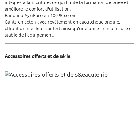
Tondeuses autoportées
intégrés à la monture, ce qui limite la formation de buée et
Lampacrescia - MGM
améliore le confort d'utilisation.
Tondeuses débroussailleuses thermiques
Landxcape
Bandana AgriEuro en 100 % coton.
Trancheuses
Gants en coton avec revêtement en caoutchouc ondulé,
LAR Casalinghi
offrant un meilleur confort ainsi qu'une prise en main sûre et
Trancheuses de sol
Lavor
stable de l'équipement.
Transpalettes
Linea VZ
Treuils de débardage
Lisam
Accessoires offerts et de série
Tronçonneuses
Lotusgrill
V
M
Vêtements de Sécurité
M.A.I.BO.
Vibroculteurs à tracteur
Macom
Macte Ovens
Makita
MAMMAMIA
Marcato
Marina Systems