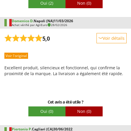
Oui
(2)
Non
(0)
Troy-Bilt
U
Udor
Domenico D.
Napoli (NA)
11/03/2026
Achat vérifié par AgriEuro
28/02/2026
Unger
5,0
Voir détails
V
Verdemax
Robustesse
Vesco
Voir l'original
Prestations
Volpi
Facilité d'utilisation
Excellent produit, silencieux et fonctionnel, qui confirme la
Qualité / Prix
proximité de la marque. La livraison a également été rapide.
W
Waldner
Facilité de montage
Weber
Emballage
WIDU
Cet avis a été utile ?
Wiper EcoRobot
Oui
(0)
Non
(0)
Wolf Garten
Wortex
Piertonio P.
Cagliari (CA)
30/06/2022