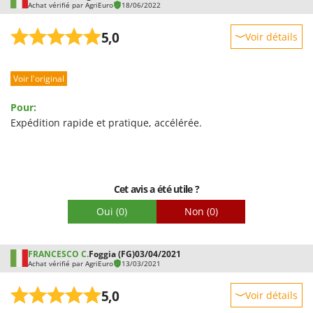
Worx
Achat vérifié par AgriEuro
18/06/2022
Y
5,0
Voir détails
Yard Force
Robustesse
Z
Voir l'original
Prestations
Zanon
Facilité d'utilisation
Zephir
Pour:
Qualité / Prix
Expédition rapide et pratique, accélérée.
ZGrills
Facilité de montage
Zodiac
Emballage
Zomax
Cet avis a été utile ?
Oui
(0)
Non
(0)
FRANCESCO C.
Foggia (FG)
03/04/2021
Achat vérifié par AgriEuro
13/03/2021
5,0
Voir détails