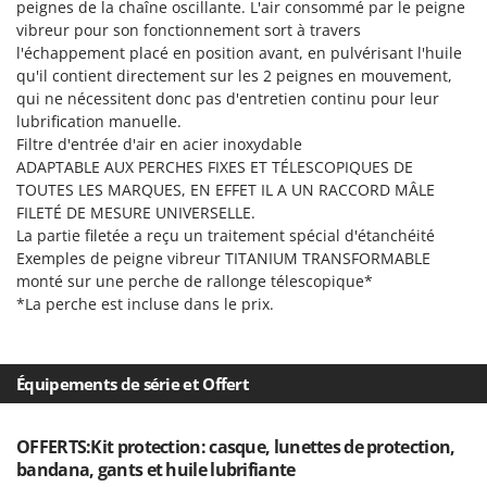
peignes de la chaîne oscillante. L'air consommé par le peigne
Master
vibreur pour son fonctionnement sort à travers
Mastercook
l'échappement placé en position avant, en pulvérisant l'huile
qu'il contient directement sur les 2 peignes en mouvement,
Masterpro
qui ne nécessitent donc pas d'entretien continu pour leur
McCulloch
lubrification manuelle.
MCH
Filtre d'entrée d'air en acier inoxydable
ADAPTABLE AUX PERCHES FIXES ET TÉLESCOPIQUES DE
Michelin
TOUTES LES MARQUES, EN EFFET IL A UN RACCORD MÂLE
Mille
FILETÉ DE MESURE UNIVERSELLE.
La partie filetée a reçu un traitement spécial d'étanchéité
Minox
Exemples de peigne vibreur TITANIUM TRANSFORMABLE
Mockmill
monté sur une perche de rallonge télescopique*
*La perche est incluse dans le prix.
More than chef
MOSA
MOVA
Équipements de série et Offert
Mowox
MTD
OFFERTS:Kit protection: casque, lunettes de protection,
bandana, gants et huile lubrifiante