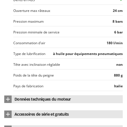
Stiga
Ouverture max râteaux
24 cm
Stocker
Sunseeker
Pression maximum
8 bars
T
Pression minimale de service
6 bar
Tecla
Consommation d'air
180 l/min
TecnoGen
Tellarini Pompe
Type de lubrification
à huile pour équipements pneumatiques
Telwin
Tête avec inclinaison réglable
non
Tenco
Poids de la tête du peigne
880 g
Tineco
Pays de fabrication
Italie
Titania
Tornado
Données techniques du moteur
Tre Spade
Nombre de vitesses
1
Trev - Abrek - TecnoVIR
Accessoires de série et gratuits
Nombre de cylindres
1
Trotec
Dents/bâtons
38