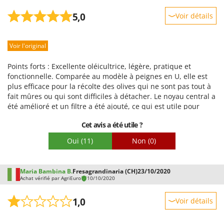
5,0
Voir détails
Robustesse
Voir l'original
Prestations
Facilité d'utilisation
Points forts : Excellente oléicultrice, légère, pratique et
Qualité / Prix
fonctionnelle. Comparée au modèle à peignes en U, elle est
plus efficace pour la récolte des olives qui ne sont pas tout à
Facilité de montage
fait mûres ou qui sont difficiles à détacher. Le noyau central a
Emballage
été amélioré et un filtre a été ajouté, ce qui est utile pour
prévenir les dysfonctionnements. Les axes sont
Cet avis a été utile ?
interchangeables. La nouvelle couleur est magnifique.
Oui
(11)
Non
(0)
Maria Bambina B.
Fresagrandinaria (CH)
23/10/2020
Achat vérifié par AgriEuro
10/10/2020
1,0
Voir détails
Robustesse