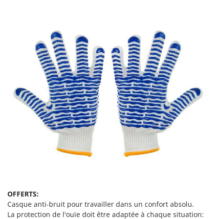
N
New O.M.R.A.
Nilfisk
Ninja
Novatec
Novital
NuAir
NuovaFac
O
Officine Savioli
Oliviero
Olix
OMA
Omas
OFFERTS:
Ompagrill
Casque anti-bruit pour travailler dans un confort absolu.
Ooni
La protection de l'ouïe doit être adaptée à chaque situation: