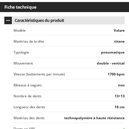
Seven Italy
Fiche technique
Shark
Silky
Caractéristiques du produit
Simatech
Modèle
Volare
Sirman
Matériau de la tête
titane
Skil
Typologie
pneumatique
Smartwood
Smeg
Mouvement
double - vertical
Snapper
Vitesse (battements par minute)
1700 bpm
Solidur
Râteaux à vagues
non
Spice Electronics
Nombre de dents
13+13
Spiralmac
Spring Protezione
Longueur des dents
18 cm
Spyro
Matériau des dents
technopolymère à haute résistance
Stanley
Dents en ABS