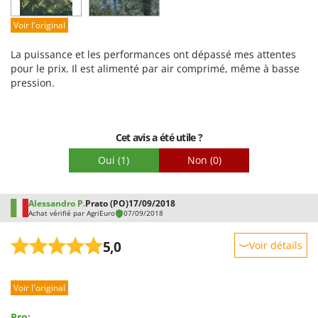
Facilité de montage
Voir l'original
Emballage
La puissance et les performances ont dépassé mes attentes
pour le prix. Il est alimenté par air comprimé, même à basse
pression.
Cet avis a été utile ?
Oui
(1)
Non
(0)
Alessandro P.
Prato (PO)
17/09/2018
Achat vérifié par AgriEuro
07/09/2018
5,0
Voir détails
Robustesse
Voir l'original
Prestations
Facilité d'utilisation
Pro: