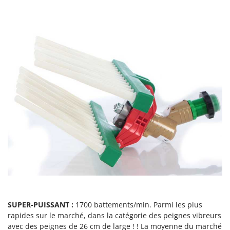
Scies alternatives à batterie
Intex
Scies de jardin télescopiques
Italyco
Sécateurs électriques à batterie
ITM
Sécateurs et Échenilloirs manuels
J
Sécateurs pneumatiques
JOLLY ITALIA
Semoirs et Épandeurs d'engrais
K
Socs pour tracteur
KAAZ
Souffleurs aspirateurs pour Feuilles
Karcher
Soufreuses - Poudreuses à dos
Kasco
Soufreuses - Poudreuses pour tracteur
Kemper
Keter
T
Taille-haies
KitchenAid
Taille-haies à bras pour tracteur
Komo
Tarières
SUPER-PUISSANT :
1700 battements/min. Parmi les plus
L
rapides sur le marché, dans la catégorie des peignes vibreurs
Tondeuses à Gazon
Laica
avec des peignes de 26 cm de large ! ! La moyenne du marché