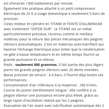
Tondeuses autoportées
Lampacrescia - MGM
est d'environ 1300 battements par minute.
Également très pratique attaché à un petit compresseur
Tondeuses débroussailleuses thermiques
Landxcape
électrique de 25 lt à usage domestique à seulement 5 bars de
Trancheuses
LAR Casalinghi
pression.
Trancheuses de sol
Corps moteur et cylindre en TITANE et FONTE D'ALUMINIUM
Lavor
avec traitement "OXYDE DUR". Le TITANE est un métal
Transpalettes
Linea VZ
particulièrement précieux, reconnu comme le meilleur
Treuils de débardage
matériau pour la reliure des pièces mécaniques des peignes
Lisam
vibreurs pneumatiques. C'est un matériau auto-lubrifiant qui
Tronçonneuses
Lotusgrill
favorise l'échange thermique pour éviter que la condensation
ne gèle à basse température et en même temps fournit sa
V
M
Vêtements de Sécurité
grande puissance et sa vitesse.
M.A.I.BO.
Poids :
seulement 880 grammes
. Il fait partie des plus légers
Vibroculteurs à tracteur
Macom
parmi les grands peignes vibreurs avec 26 dents montées.
Basse pression de service : à 6 bars, il fournit déjà toutes ses
Macte Ovens
performances.
Makita
Consommation d'air inférieure à la moyenne : 180 tr/min.
MAMMAMIA
Course du piston extrêmement longue : elle confère à ce
peigne vibreur une puissance encore plus élevé, grâce au
Marcato
large rayon d'oscillation réalisé par les 2 peignes.
Marina Systems
Évacuation de l'air avant avec lubrification automatique des 2