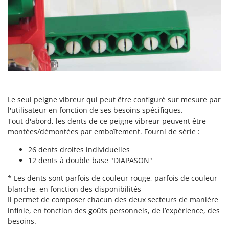
Perches Élagueuses
Francini
Pétrins à Spirale
G
Piscines
G3 Ferrari
Planteuses de pommes de terre pour tracteur
Gardena
Plateaux de coupe pour tracteur
Garofalo
Plumeuses
GeoTech
Pompes d'irrigation à tracteur
GeoTech Pro
Le seul peigne vibreur qui peut être configuré sur mesure par
Pompes de transfert
l'utilisateur en fonction de ses besoins spécifiques.
Gierre
Tout d'abord, les dents de ce peigne vibreur peuvent être
Pompes immergées électriques
Ginko - MGM
montées/démontées par emboîtement. Fourni de série :
Postes à souder
Gipeco
26 dents droites individuelles
Poussoirs à saucisse
12 dents à double base "DIAPASON"
Girmi
Power Stations - Batteries - Centrales électriques portables
GRAEF
* Les dents sont parfois de couleur rouge, parfois de couleur
Presses à pellets
blanche, en fonction des disponibilités
Gre
Il permet de composer chacun des deux secteurs de manière
Pressoirs à fruits
GreenBay
infinie, en fonction des goûts personnels, de l’expérience, des
Pressoirs à Raisin
besoins.
Greenworks