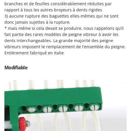
Machines pour la transformation des fruits
branches et de feuilles considérablement réduites par
Famur
rapport à tous les autres broyeurs à dents rigides
Machines sous vide
FARMER
3) aucune rupture des baguettes elles-mêmes qui ne sont
Motobineuses
FBC
donc jamais sujettes à la rupture.
* mais même si cela devait se produire, nous rappelons qu’il
Motoculteurs
Ferrari Group
fait partie des rares modèles de peigne vibreur à avoir les
Motofaucheuses
Ferroni
dents interchangeables. La grande majorité des peigne
Motopompes pour irrigation
vibreurs imposent le remplacement de l'ensemble du peigne.
Ferrua
Entièrement fabriqué en Italie
Moulins à céréales électriques
FIAC
Moulins à farine
FIEM
Modifiable
Fimar
N
Nettoyeurs et Balais à vapeur
FINI
Nettoyeurs haute pression
Fiorentini
Nettoyeurs tapis, moquettes et tapisseries
Fiskars
Flymo
P
Peignes vibreurs et Secoueurs à olives
Fontana Forni
Pelles rétros pour tracteur
Forest Master