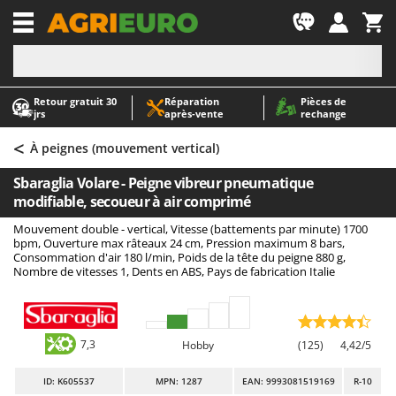
-1
Retour gratuit 30
Réparation
Pièces de
A
A
jrs
après‑vente
rechange
Abris de jardin
ABAC
<
Accessoires pour tracteurs tondeuses autoportés
AgriEuro Premium
À peignes (mouvement vertical)
Aérateurs Scarificateurs pour gazon
AgriEuro TOP-LINE
Sbaraglia Volare - Peigne vibreur pneumatique
Arracheuses de pommes de terre pour tracteur
AGT
modifiable, secoueur à air comprimé
Aspirateurs - Balais Électriques
Aima
Mouvement double - vertical, Vitesse (battements par minute) 1700
bpm, Ouverture max râteaux 24 cm, Pression maximum 8 bars,
Aspirateurs à cendres
Airmec
Consommation d'air 180 l/min, Poids de la tête du peigne 880 g,
Nombre de vitesses 1, Dents en ABS, Pays de fabrication Italie
Aspirateurs à feuilles sur roues
AL-KO
Aspirateurs de piscine
ALA 2000
Aspirateurs Multifonctions
Alce
7,3
Hobby
(125)
4,42/5
Atomiseurs agricoles pour tracteurs
Alpina
Atomiseurs pour traitements
Ama
ID
: K605537
MPN: 1287
EAN: 9993081519169
R-10