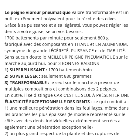
Groupes électrogènes
E
Le peigne vibreur pneumatique
Valore transformable est un
Gyrobroyeurs à lame pour tracteur
EcoFlow
outil extrêmement polyvalent pour la récolte des olives.
Edilmark
Grâce à sa puissance et à sa légèreté, vous pouvez régler les
H
Haches - Cognées et Hachettes
dents à votre guise, selon vos besoins.
Effeuno
1700 battements par minute pour seulement 800 g
Hachoirs à viande
Einhell
fabriqué avec des composants en TITANE et EN ALUMINIUM,
Herses à Dents
Elegen
synonyme de grande LÉGÈRETÉ, PUISSANCE et de FIABILITÉ.
Sans aucun doute le MEILLEUR PEIGNE PNEUMATIQUE sur le
Herses Rotatives
Energy Gruppi
marché aujourd'hui, pour 3 BONNES RAISONS
Enotecnica Pillan
1) SUPERPUISSANT :
1700 battements/min.
L
Lames à neige
2) SUPER LÉGER :
seulement 880 grammes
Eschenfelder
3) TRANSFORMABLE :
le seul sur le marché à prévoir de
Lames niveleuses pour tracteur
EuroMech
multiples compositions et combinaisons des 2 peignes.
Lave-vitres
En outre, il se distingue CAR C’EST LE SEUL À PRÉSENTER UNE
Eurosystems
ÉLASTICITÉ EXCEPTIONNELLE DES DENTS
: ce qui conduit à :
Lieuses électriques pour vignes
1) une meilleure pénétration dans les feuillages, même dans
F
FAC
les branches les plus épaisses (le modèle représenté sur le
M
Machines à pâtes
côté avec des dents individuelles extrêmement serrées a
Fama Industrie
également une pénétration exceptionnelle)
Machines de nettoyage pour panneaux photovoltaïques et surfaces vitrées
Famag
2) un plus grand respect de la plante et des ruptures de