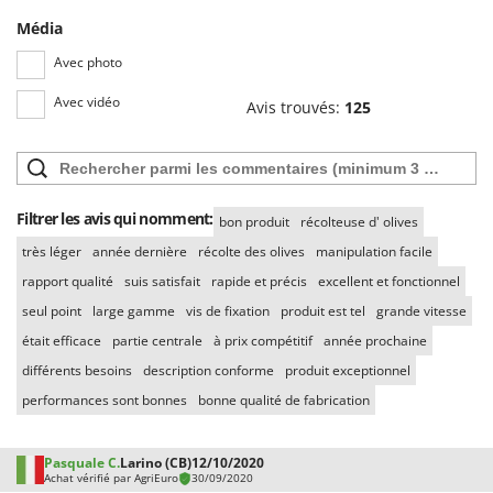
Média
Avec photo
Avec vidéo
Avis trouvés:
125
Filtrer les avis qui nomment:
bon produit
récolteuse d' olives
très léger
année dernière
récolte des olives
manipulation facile
rapport qualité
suis satisfait
rapide et précis
excellent et fonctionnel
seul point
large gamme
vis de fixation
produit est tel
grande vitesse
était efficace
partie centrale
à prix compétitif
année prochaine
différents besoins
description conforme
produit exceptionnel
performances sont bonnes
bonne qualité de fabrication
Pasquale C.
Larino (CB)
12/10/2020
Achat vérifié par AgriEuro
30/09/2020