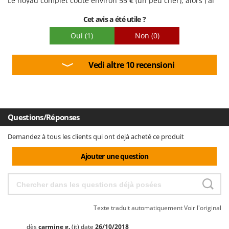
Le noyau complet coûte environ 55 € (un peu cher), alors j'ai
décidé de le mettre à la casse.
Cet avis a été utile ?
Oui
(1)
Non
(0)
Vedi altre 10 recensioni
Questions/Réponses
Demandez à tous les clients qui ont dejà acheté ce produit
Ajouter une question
Texte traduit automatiquement
Voir l'original
dès
carmine
g.
(it)
date
26/10/2018