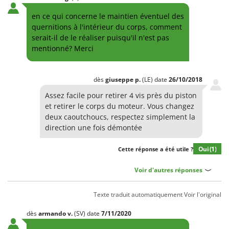
en ce qui concerne le maintien éventuel des
quernitions à l'intérieur du corps, comment
serait-il de le réaliser puisqu'il n'est pas
mentionné? Merci
dès
giuseppe
p.
(LE)
date
26/10/2018
Assez facile pour retirer 4 vis près du piston
et retirer le corps du moteur. Vous changez
deux caoutchoucs, respectez simplement la
direction une fois démontée
Oui
(1)
Cette réponse a été utile ?
Voir d'autres réponses
Texte traduit automatiquement
Voir l'original
dès
armando
v.
(SV)
date
7/11/2020