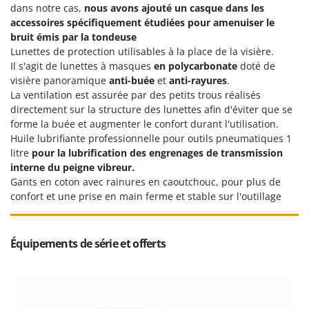
Oriental Koshin
dans notre cas,
nous avons ajouté un casque dans les
accessoires spécifiquement étudiées pour amenuiser le
Outdoorchef
bruit émis par la tondeuse
Lunettes de protection utilisables à la place de la visière.
P
Il s'agit de lunettes à masques
en polycarbonate
doté de
Palazzetti
visière panoramique
anti-buée
et
anti-rayures
.
Palumbo Pavi
La ventilation est assurée par des petits trous réalisés
directement sur la structure des lunettes afin d'éviter que se
Partisani
forme la buée et augmenter le confort durant l'utilisation.
Paterlini
Huile lubrifiante professionnelle pour outils pneumatiques 1
Philips
litre
pour la lubrification des engrenages de transmission
interne du peigne vibreur.
Pramac
Gants en coton avec rainures en caoutchouc, pour plus de
Prismafood
confort et une prise en main ferme et stable sur l'outillage
R
R.G.V.
Équipements de série et offerts
Rato
Reber
Redback