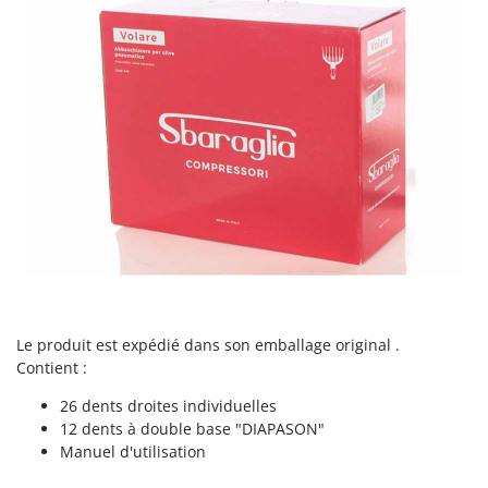
Resto Italia
Ribimex
Ripartrak
Ritter
River Systems
Robomow
Rossofuoco
Rover Pompe
Royal Food
Ryobi
Le produit est expédié dans son emballage original .
S
S.T.P.
Contient :
Santos
26 dents droites individuelles
12 dents à double base "DIAPASON"
Sbaraglia
Manuel d'utilisation
Schnitzer