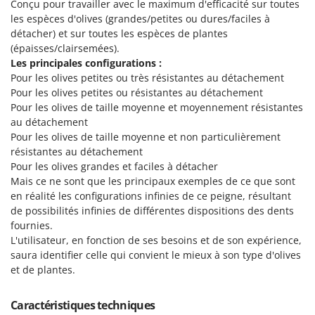
Conçu pour travailler avec le maximum d'efficacité sur toutes
Pulvérisateurs
GRIFO
les espèces d'olives (grandes/petites ou dures/faciles à
Pulvérisateurs portés
GVS
détacher) et sur toutes les espèces de plantes
(épaisses/clairsemées).
GYS
R
Les principales configurations :
Rafraîchisseurs d'air par évaporation
Pour les olives petites ou très résistantes au détachement
H
Rampes de chargement en aluminium
Pour les olives petites ou résistantes au détachement
Hailo
Pour les olives de taille moyenne et moyennement résistantes
Râpes à fromage électriques
Helvi
au détachement
Râteaux pour tracteur
Henx
Pour les olives de taille moyenne et non particulièrement
Remplisseuses
résistantes au détachement
HiKOKI
Pour les olives grandes et faciles à détacher
Robots nettoyeurs de piscine
Honda
Mais ce ne sont que les principaux exemples de ce que sont
Robots Tondeuses
en réalité les configurations infinies de ce peigne, résultant
I
de possibilités infinies de différentes dispositions des dents
Rogneuses de souches
Idromatic
fournies.
Rouleaux pour tracteur
L'utilisateur, en fonction de ses besoins et de son expérience,
Il-Tec
saura identifier celle qui convient le mieux à son type d'olives
Imperia
S
et de plantes.
Scies à os
Infaco
Scies à Ruban
Intec
Caractéristiques techniques