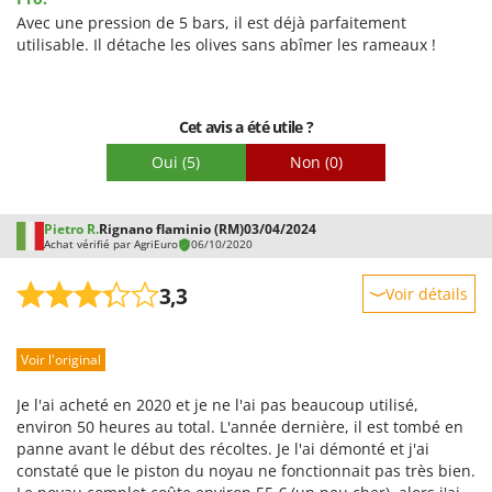
Qualité / Prix
Avec une pression de 5 bars, il est déjà parfaitement
utilisable. Il détache les olives sans abîmer les rameaux !
Facilité de montage
Emballage
Cet avis a été utile ?
Oui
(5)
Non
(0)
Pietro R.
Rignano flaminio (RM)
03/04/2024
Achat vérifié par AgriEuro
06/10/2020
3,3
Voir détails
Robustesse
Voir l'original
Prestations
Facilité d'utilisation
Je l'ai acheté en 2020 et je ne l'ai pas beaucoup utilisé,
Qualité / Prix
environ 50 heures au total. L'année dernière, il est tombé en
panne avant le début des récoltes. Je l'ai démonté et j'ai
Facilité de montage
constaté que le piston du noyau ne fonctionnait pas très bien.
Emballage