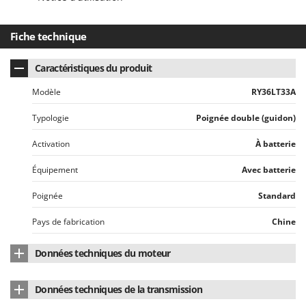
Oriental Koshin
Outdoorchef
Fiche technique
P
Palazzetti
Caractéristiques du produit
Palumbo Pavi
Modèle
RY36LT33A
Partisani
Typologie
Poignée double (guidon)
Paterlini
Activation
À batterie
Philips
Pramac
Équipement
Avec batterie
Prismafood
Poignée
Standard
R
Pays de fabrication
Chine
R.G.V.
Rato
Données techniques du moteur
Reber
Marque du moteur
RYOBI
Données techniques de la transmission
Redback
Type de moteur
À batterie