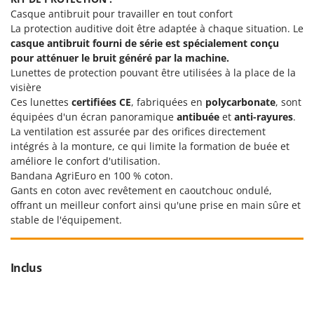
Master
Casque antibruit pour travailler en tout confort
La protection auditive doit être adaptée à chaque situation. Le
Mastercook
casque antibruit fourni de série
est spécialement conçu
Masterpro
pour atténuer le bruit généré par la machine.
McCulloch
Lunettes de protection pouvant être utilisées à la place de la
visière
MCH
Ces lunettes
certifiées CE
, fabriquées en
polycarbonate
, sont
Michelin
équipées d'un écran panoramique
antibuée
et
anti-rayures
.
La ventilation est assurée par des orifices directement
Mille
intégrés à la monture, ce qui limite la formation de buée et
Minox
améliore le confort d'utilisation.
Bandana AgriEuro en 100 % coton.
Mockmill
Gants en coton avec revêtement en caoutchouc ondulé,
More than chef
offrant un meilleur confort ainsi qu'une prise en main sûre et
MOSA
stable de l'équipement.
MOVA
Mowox
Inclus
MTD