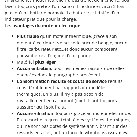
Perches Élagueuses
Francini
l’avoir toujours prête à l’utilisation. Elle dure environ 3 fois
Pétrins à Spirale
plus qu’une batterie normale. La batterie est dotée d’un
G
indicateur pratique pour la charge.
Piscines
G3 Ferrari
Les
avantages du moteur électrique
:
Planteuses de pommes de terre pour tracteur
Gardena
Plus fiable
qu’un moteur thermique, grâce à son
Plateaux de coupe pour tracteur
Garofalo
moteur électrique. Ne possède aucune bougie, aucun
Plumeuses
filtre, carburateur etc…et donc aucun composant
GeoTech
pouvant être à l’origine d’une panne.
Pompes d'irrigation à tracteur
GeoTech Pro
Matériel
plus léger
Pompes de transfert
Aucun entretien
, pour les mêmes raisons que celles
Gierre
Pompes immergées électriques
énoncées dans le paragraphe précédent.
Ginko - MGM
Consommation réduite et coûts de service
réduits
Postes à souder
Gipeco
considérablement par rapport aux modèles
Poussoirs à saucisse
thermiques. En plus, il n’y a pas besoin de
Girmi
ravitaillement en carburant (dont il faut toujours
Power Stations - Batteries - Centrales électriques portables
GRAEF
s’assurer qu’il soit frais).
Presses à pellets
Aucune vibration,
toujours grâce au moteur électrique.
Gre
En revanche la quasi-totalité des systèmes thermiques,
Pressoirs à fruits
GreenBay
qui ne sont pas dotés de système anti-vibrant sur des
Pressoirs à Raisin
ressorts en acier, ont un taux de vibrations assez élevé,
Greenworks