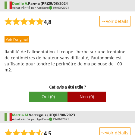
Danilo A.
Parma (PR)
29/03/2024
Achat vérifié par AgriEuro
19/03/2024
4,8
Voir détails
Robustesse
Voir l'original
Prestations
Facilité d'utilisation
fiabilité de l'alimentation. Il coupe l'herbe sur une trentaine
Qualité / Prix
de centimètres de hauteur sans difficulté, l'autonomie est
suffisante pour tondre le périmètre de ma pelouse de 100
Facilité de montage
m2.
Emballage
Cet avis a été utile ?
Oui
(0)
Non
(0)
Mattia M.
Verzegnis (UD)
02/08/2023
Achat vérifié par AgriEuro
19/06/2023
4,5
Voir détails