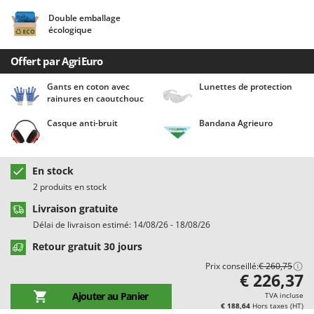
Chaudrons électriques pour polenta
Barbieri
Double emballage
Cisailles à gazon à batterie
écologique
Batavia
Cisailles taille-haies manuelles
Benassi
Offert par AgriEuro
Climatiseurs
Beper
Gants en coton avec
Lunettes de protection
Compresseurs d'air électriques
Berkel
rainures en caoutchouc
Compresseurs pour la récolte des olives et la taille
Bernardi
Casque anti-bruit
Bandana Agrieuro
Coupe-bordures - Trimmers
Bertolini Pumps
Coupe-branches
Besser Vacuum
En stock
Couveuses à œufs
Bestway
2 produits en stock
Cultivateurs Tiller à ressorts - Extirpateurs
Beta tools
Livraison gratuite
Bissell
Délai de livraison estimé: 14/08/26 - 18/08/26
D
Débroussailleuses
Black & Decker
Retour gratuit 30 jours
Décompacteurs agricoles
BlackStone
Prix conseillé:
€ 260,75
€ 226,37
Découpeurs plasma
Blue Bird
Ajouter au Panier
TVA incluse
Déplaqueuses de gazon
Bomet
€ 188,64
Hors taxes (HT)