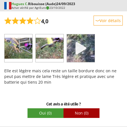
Hugues C.
Ribouisse (Aude)
24/09/2023
Achat vérifié par AgriEuro
23/10/2022
4,0
Voir détails
Robustesse
Prestations
Facilité d'utilisation
Qualité / Prix
Facilité de montage
Elle est légère mais cela reste un taille bordure donc on ne
Emballage
peut pas mettre de lame Très légère et pratique avec une
batterie qui tiens 20 min
Cet avis a été utile ?
Oui
(0)
Non
(0)