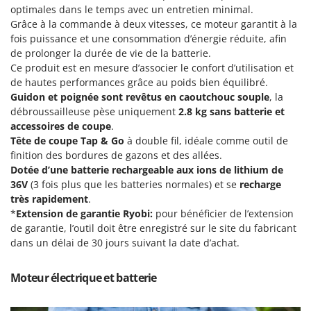
Groupes électrogènes
optimales dans le temps avec un entretien minimal.
E
Grâce à la commande à deux vitesses, ce moteur garantit à la
Gyrobroyeurs à lame pour tracteur
EcoFlow
fois puissance et une consommation d’énergie réduite, afin
Edilmark
de prolonger la durée de vie de la batterie.
H
Ce produit est en mesure d’associer le confort d’utilisation et
Haches - Cognées et Hachettes
Effeuno
de hautes performances grâce au poids bien équilibré.
Hachoirs à viande
Einhell
Guidon et poignée sont revêtus en caoutchouc souple
, la
Herses à Dents
débroussailleuse pèse uniquement
2.8 kg sans batterie et
Elegen
accessoires de coupe
.
Herses Rotatives
Energy Gruppi
Tête de coupe Tap & Go
à double fil, idéale comme outil de
finition des bordures de gazons et des allées.
Enotecnica Pillan
L
Dotée d’une batterie rechargeable aux ions de lithium de
Lames à neige
Eschenfelder
36V
(3 fois plus que les batteries normales) et se
recharge
Lames niveleuses pour tracteur
EuroMech
très rapidement
.
Lave-vitres
*
Extension de garantie Ryobi:
pour bénéficier de l’extension
Eurosystems
de garantie, l’outil doit être enregistré sur le site du fabricant
Lieuses électriques pour vignes
dans un délai de 30 jours suivant la date d’achat.
F
FAC
M
Machines à pâtes
Moteur électrique et batterie
Fama Industrie
Machines de nettoyage pour panneaux photovoltaïques et surfaces vitrées
Famag