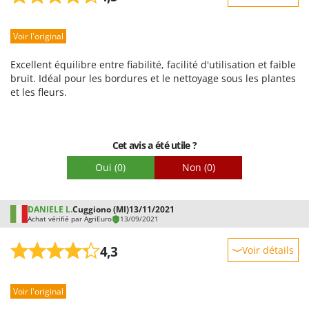
Robustesse
Voir l'original
Prestations
Facilité d'utilisation
Excellent équilibre entre fiabilité, facilité d'utilisation et faible
Qualité / Prix
bruit. Idéal pour les bordures et le nettoyage sous les plantes
et les fleurs.
Facilité de montage
Emballage
Cet avis a été utile ?
Oui
(0)
Non
(0)
DANIELE L.
Cuggiono (MI)
13/11/2021
Achat vérifié par AgriEuro
13/09/2021
4,3
Voir détails
Robustesse
Voir l'original
Prestations