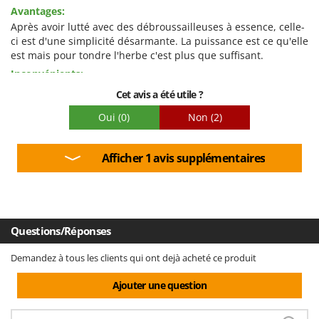
Facilité d'utilisation
Avantages:
Qualité / Prix
Après avoir lutté avec des débroussailleuses à essence, celle-
ci est d'une simplicité désarmante. La puissance est ce qu'elle
Facilité de montage
est mais pour tondre l'herbe c'est plus que suffisant.
Emballage
Inconvénients:
Je n'ai toujours pas compris quel est le code des bobines de
Cet avis a été utile ?
rechange.
Oui
(0)
Non
(2)
Afficher 1 avis supplémentaires
Questions/Réponses
Demandez à tous les clients qui ont dejà acheté ce produit
Ajouter une question