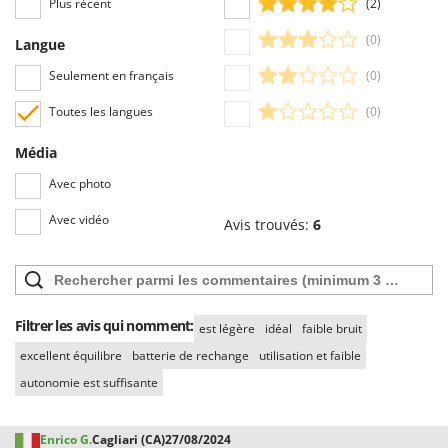
Plus récent
(2)
Troy-Bilt
(0)
Langue
U
Udor
Seulement en français
(0)
Unger
Toutes les langues
(0)
V
Média
Verdemax
Avec photo
Vesco
Volpi
Avec vidéo
Avis trouvés:
6
W
Waldner
Weber
Filtrer les avis qui nomment:
est légère
idéal
faible bruit
WIDU
excellent équilibre
batterie de rechange
utilisation et faible
Wiper EcoRobot
autonomie est suffisante
Wolf Garten
Wortex
Enrico G.
Cagliari (CA)
27/08/2024