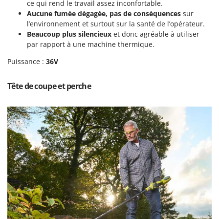
Pulvérisateurs
ce qui rend le travail assez inconfortable.
GRIFO
Aucune fumée dégagée, pas de conséquences
sur
Pulvérisateurs portés
GVS
l’environnement et surtout sur la santé de l’opérateur.
Beaucoup plus silencieux
et donc agréable à utiliser
GYS
R
par rapport à une machine thermique.
Rafraîchisseurs d'air par évaporation
H
Rampes de chargement en aluminium
Puissance :
36V
Hailo
Râpes à fromage électriques
Helvi
Tête de coupe et perche
Râteaux pour tracteur
Henx
Remplisseuses
HiKOKI
Robots nettoyeurs de piscine
Honda
Robots Tondeuses
I
Rogneuses de souches
Idromatic
Rouleaux pour tracteur
Il-Tec
Imperia
S
Scies à os
Infaco
Scies à Ruban
Intec