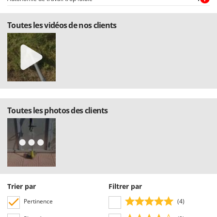
Stiga
Stocker
Toutes les vidéos de nos clients
Sunseeker
T
Tecla
TecnoGen
Tellarini Pompe
Telwin
Toutes les photos des clients
Tenco
Tineco
Titania
Tornado
Tre Spade
Trier par
Filtrer par
Trev - Abrek - TecnoVIR
Pertinence
(4)
Trotec