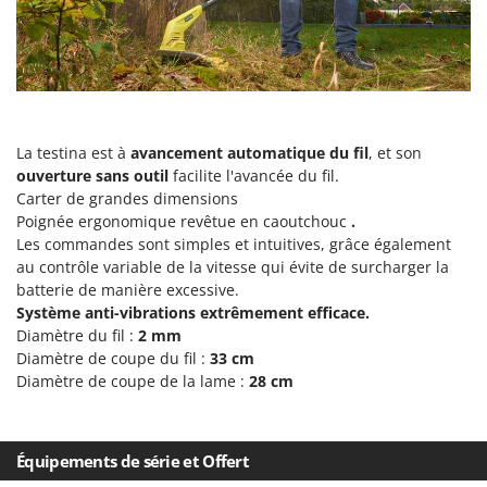
Scies alternatives à batterie
Intex
Scies de jardin télescopiques
Italyco
Sécateurs électriques à batterie
ITM
Sécateurs et Échenilloirs manuels
J
Sécateurs pneumatiques
JOLLY ITALIA
La testina est à
avancement automatique du fil
, et son
Semoirs et Épandeurs d'engrais
ouverture sans outil
facilite l'avancée du fil.
K
Carter de grandes dimensions
Socs pour tracteur
KAAZ
Poignée ergonomique revêtue en caoutchouc
.
Souffleurs aspirateurs pour Feuilles
Karcher
Les commandes sont simples et intuitives, grâce également
Soufreuses - Poudreuses à dos
au contrôle variable de la vitesse qui évite de surcharger la
Kasco
batterie de manière excessive.
Soufreuses - Poudreuses pour tracteur
Kemper
Système anti-vibrations extrêmement efficace.
Diamètre du fil :
2 mm
Keter
T
Diamètre de coupe du fil :
33 cm
Taille-haies
KitchenAid
Diamètre de coupe de la lame :
28 cm
Taille-haies à bras pour tracteur
Komo
Tarières
L
Tondeuses à Gazon
Équipements de série et Offert
Laica