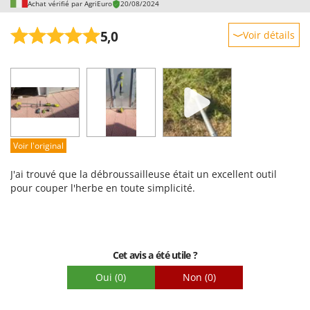
Worx
Achat vérifié par AgriEuro
20/08/2024
5,0
Y
Voir détails
Yard Force
Robustesse
Z
Prestations
Zanon
Facilité d'utilisation
Zephir
Qualité / Prix
ZGrills
Facilité de montage
Voir l'original
Zodiac
Emballage
Zomax
J'ai trouvé que la débroussailleuse était un excellent outil
pour couper l'herbe en toute simplicité.
Cet avis a été utile ?
Oui
(0)
Non
(0)