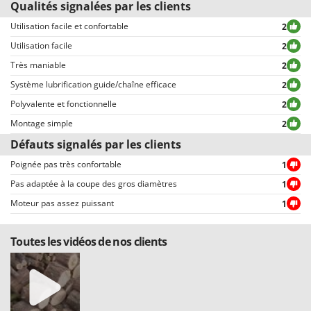
Qualités signalées par les clients
Tous les commentaires, tant positifs que négatifs, sont publiés sans
exclusion ou censure, à l’exception de textes qui contiennent des
Utilisation facile et confortable
2
expressions ou mots inappropriés, ou qui ne respectent pas le traitement
Utilisation facile
2
des données personnelles.
Très maniable
2
Tous les commentaires, qu’ils soient positifs ou négatifs, peuvent être
consultés rapidement par nos visiteurs, grâce également aux filtres qui
Système lubrification guide/chaîne efficace
2
permettent une sélection rapide, comme par exemple celui permettant de
Polyvalente et fonctionnelle
2
choisir entre avis positifs et négatifs.
Montage simple
2
Défauts signalés par les clients
Poignée pas très confortable
1
Pas adaptée à la coupe des gros diamètres
1
Moteur pas assez puissant
1
Toutes les vidéos de nos clients