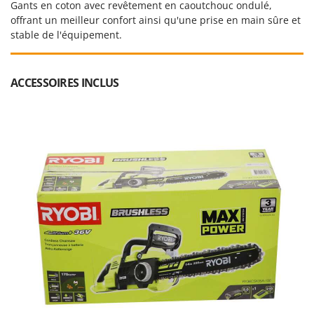
Gants en coton avec revêtement en caoutchouc ondulé,
Seven Italy
offrant un meilleur confort ainsi qu'une prise en main sûre et
Shark
stable de l'équipement.
Silky
Simatech
ACCESSOIRES INCLUS
Sirman
Skil
Smartwood
Smeg
Snapper
Solidur
Spice Electronics
Spiralmac
Spring Protezione
Spyro
Stanley