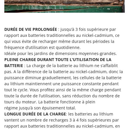
Master
Mastercook
Masterpro
McCulloch
DURÉE DE VIE PROLONGÉE
: jusqu’à 3 fois supérieure par
rapport aux batteries traditionnelles au nickel-cadmium, ce
MCH
qui vous évite de recharger même durant les périodes la
Michelin
fréquence d’utilisation est quotidienne.
Idéale pour les jardins de dimensions moyennes-grandes.
Mille
PLEINE CHARGE DURANT TOUTE L’UTILISATION DE LA
Minox
BATTERIE
: La charge de la batterie au lithium ne s’affaiblit
pas. A la différence de la batterie au nickel-cadmium, donc la
Mockmill
puissance diminue graduellement, les cellules de la batterie
More than chef
au lithium maintiennent une puissance constante pendant
MOSA
tout le cycle. Vous profitez ainsi de la même charge pendant
toute la durée de l’utilisation, sans réduction du nombre de
MOVA
tours du moteur. La batterie fonctionne à plein
Mowox
régime jusqu’à son épuisement total.
LONGUE DURÉE DE LA CHARGE
: les batteries au lithium
MTD
vantent un nombre de recharges 3 à 4 fois supérieures par
rapport aux batteries traditionnelles au nickel-cadmium, en