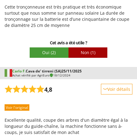
Cette tronçonneuse est très pratique et très économique
Emballage
surtout que nous somme sur panneau solaire La durée de
tronçonnage sur la batterie est d’une cinquantaine de coupe
de diamètre 25 cm de moyenne
Cet avis a été utile ?
Oui
(2)
Non
(1)
Carlo F.
Cava de' tirreni (SA)
25/11/2025
Achat vérifié par AgriEuro
18/12/2024
4,8
Voir détails
Robustesse
Voir l'original
Prestations
Facilité d'utilisation
Excellente qualité, coupe des arbres d'un diamètre égal à la
Qualité / Prix
longueur du guide-chaîne, la machine fonctionne sans à-
coups, je suis satisfait de mon achat
Facilité de montage