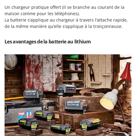
Tondeuses autoportées
Lampacrescia - MGM
Un chargeur pratique offert (il se branche au courant de la
Tondeuses débroussailleuses thermiques
Landxcape
maison comme pour les téléphones).
Trancheuses
La batterie s’applique au chargeur à travers l’attache rapide,
LAR Casalinghi
de la même manière qu’elle s’applique à la tronçonneuse.
Trancheuses de sol
Lavor
Transpalettes
Linea VZ
Les avantages de la batterie au lithium
Treuils de débardage
Lisam
Tronçonneuses
Lotusgrill
V
M
Vêtements de Sécurité
M.A.I.BO.
Vibroculteurs à tracteur
Macom
Macte Ovens
Makita
MAMMAMIA
Marcato
Marina Systems