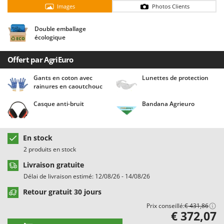
Chaudrons électriques pour polenta
Barbieri
Images
Photos Clients
Cisailles à gazon à batterie
Batavia
Double emballage
Cisailles taille-haies manuelles
Benassi
écologique
Climatiseurs
Beper
Offert par AgriEuro
Compresseurs d'air électriques
Berkel
Gants en coton avec
Lunettes de protection
Compresseurs pour la récolte des olives et la taille
Bernardi
rainures en caoutchouc
Coupe-bordures - Trimmers
Bertolini Pumps
Casque anti-bruit
Bandana Agrieuro
Coupe-branches
Besser Vacuum
Couveuses à œufs
Bestway
En stock
Cultivateurs Tiller à ressorts - Extirpateurs
Beta tools
2 produits en stock
Bissell
D
Livraison gratuite
Débroussailleuses
Black & Decker
Délai de livraison estimé: 12/08/26 - 14/08/26
Décompacteurs agricoles
BlackStone
Retour gratuit 30 jours
Découpeurs plasma
Blue Bird
Prix conseillé:
€ 431,86
€ 372,07
Déplaqueuses de gazon
Bomet