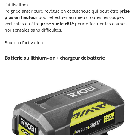
Pulvérisateurs
l’utilisation).
GRIFO
Pulvérisateurs portés
Poignée antérieure revêtue en caoutchouc qui peut être
prise
GVS
plus en hauteur
pour effectuer au mieux toutes les coupes
GYS
verticales ou être
prise sur le côté
pour effectuer les coupes
R
Rafraîchisseurs d'air par évaporation
horizontales sans difficultés.
H
Rampes de chargement en aluminium
Hailo
Bouton d’activation
Râpes à fromage électriques
Helvi
Râteaux pour tracteur
Batterie au lithium-ion + chargeur de batterie
Henx
Remplisseuses
HiKOKI
Robots nettoyeurs de piscine
Honda
Robots Tondeuses
I
Rogneuses de souches
Idromatic
Rouleaux pour tracteur
Il-Tec
Imperia
S
Scies à os
Infaco
Scies à Ruban
Intec