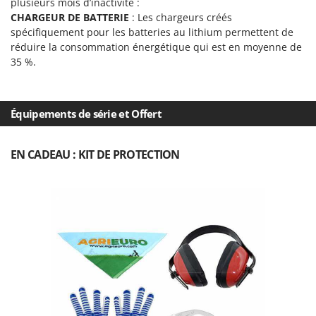
plusieurs mois d’inactivité :
Oriental Koshin
CHARGEUR DE BATTERIE
: Les chargeurs créés
Outdoorchef
spécifiquement pour les batteries au lithium permettent de
réduire la consommation énergétique qui est en moyenne de
P
35 %.
Palazzetti
Palumbo Pavi
Partisani
Équipements de série et Offert
Paterlini
EN CADEAU : KIT DE PROTECTION
Philips
Pramac
Prismafood
R
R.G.V.
Rato
Reber
Redback