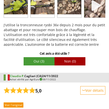
Facilité d'utilisation
Qualité / Prix
Facilité de montage
J'utilise la tronconneuse ryobi 36v depuis 2 mois pour du petit
Emballage
abattage et pour recouper mon bois de chauffage.
L'utilisation est très confortable grâce à la légèreté et la
facilité d'utilisation. Le côté silencieux est également très
appréciable. L'autonomie de la batterie est correcte (entre
45min et 1h30 selon l'utilisation). Seul petit bémol, le temps
Cet avis a été utile ?
de charge de plusieurs heures (j'envisage l'achat d'un
chargeur rapide et d'une 2ème batterie).
Oui
(3)
Non
(0)
Claudio P.
Cagliari (CA)
24/11/2022
Achat vérifié par AgriEuro
08/11/2022
5,0
Voir détails
Robustesse
Voir l'original
Prestations