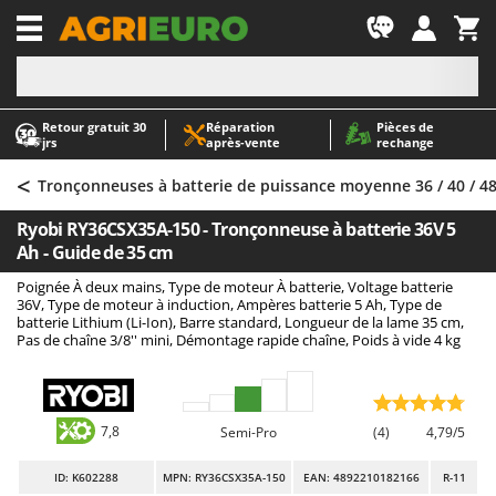
-1
Retour gratuit 30
Réparation
Pièces de
A
A
jrs
après‑vente
rechange
Abris de jardin
ABAC
<
Accessoires pour tracteurs tondeuses autoportés
AgriEuro Premium
Tronçonneuses à batterie de puissance moyenne 36 / 40 / 48
Aérateurs Scarificateurs pour gazon
AgriEuro TOP-LINE
Ryobi RY36CSX35A-150 - Tronçonneuse à batterie 36V 5
Arracheuses de pommes de terre pour tracteur
AGT
Ah - Guide de 35 cm
Aspirateurs - Balais Électriques
Aima
Poignée À deux mains, Type de moteur À batterie, Voltage batterie
36V, Type de moteur à induction, Ampères batterie 5 Ah, Type de
Aspirateurs à cendres
Airmec
batterie Lithium (Li-Ion), Barre standard, Longueur de la lame 35 cm,
Pas de chaîne 3/8'' mini, Démontage rapide chaîne, Poids à vide 4 kg
Aspirateurs à feuilles sur roues
AL-KO
Aspirateurs de piscine
ALA 2000
Aspirateurs Multifonctions
Alce
7,8
Semi-Pro
(4)
4,79/5
Atomiseurs agricoles pour tracteurs
Alpina
Atomiseurs pour traitements
Ama
ID
: K602288
MPN: RY36CSX35A-150
EAN: 4892210182166
R-11