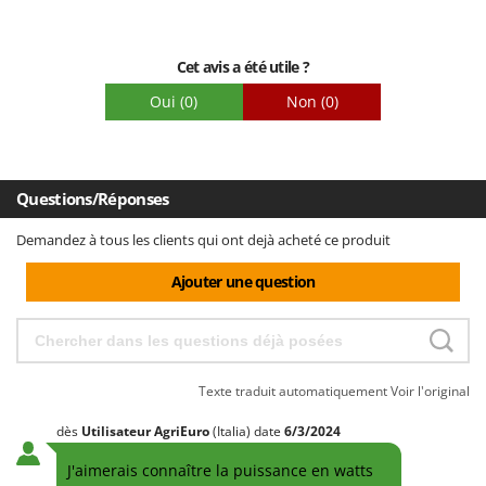
Emballage
Cet avis a été utile ?
Oui
(0)
Non
(0)
Questions/Réponses
Demandez à tous les clients qui ont dejà acheté ce produit
Ajouter une question
Texte traduit automatiquement
Voir l'original
dès
Utilisateur AgriEuro
(Italia)
date
6/3/2024
J'aimerais connaître la puissance en watts