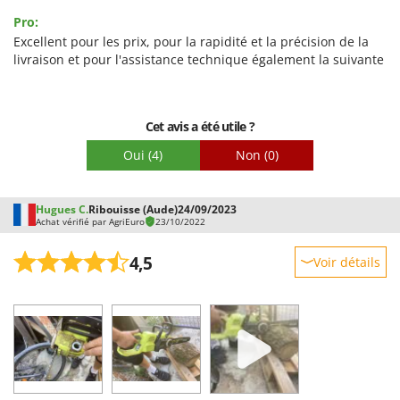
Facilité d'utilisation
Pro:
Qualité / Prix
Excellent pour les prix, pour la rapidité et la précision de la
livraison et pour l'assistance technique également la suivante
Facilité de montage
Emballage
Cet avis a été utile ?
Oui
(4)
Non
(0)
Hugues C.
Ribouisse (Aude)
24/09/2023
Achat vérifié par AgriEuro
23/10/2022
4,5
Voir détails
Robustesse
Prestations
Facilité d'utilisation
Qualité / Prix
Facilité de montage