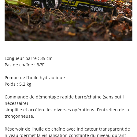
Perches Élagueuses
Francini
Pétrins à Spirale
G
Piscines
G3 Ferrari
Planteuses de pommes de terre pour tracteur
Gardena
Plateaux de coupe pour tracteur
Garofalo
Plumeuses
GeoTech
Pompes d'irrigation à tracteur
Longueur barre : 35 cm
GeoTech Pro
Pas de chaîne : 3/8’’
Pompes de transfert
Gierre
Pompes immergées électriques
Pompe de l’huile hydraulique
Ginko - MGM
Postes à souder
Poids : 5.2 kg
Gipeco
Poussoirs à saucisse
Girmi
Commande de démontage rapide barre/chaîne (sans outil
Power Stations - Batteries - Centrales électriques portables
nécessaire)
GRAEF
simplifie et accélère les diverses opérations d’entretien de la
Presses à pellets
Gre
tronçonneuse.
Pressoirs à fruits
GreenBay
Réservoir de l’huile de chaîne avec indicateur transparent de
Pressoirs à Raisin
Greenworks
niveau (permet la visualisation constante du niveau durant