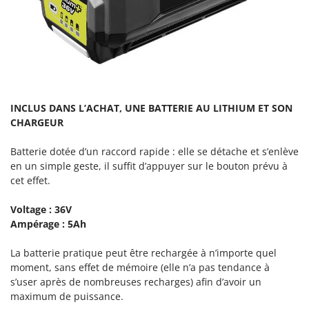
Scies alternatives à batterie
Intex
Scies de jardin télescopiques
Italyco
Sécateurs électriques à batterie
ITM
Sécateurs et Échenilloirs manuels
J
Sécateurs pneumatiques
JOLLY ITALIA
Semoirs et Épandeurs d'engrais
INCLUS DANS L’ACHAT, UNE BATTERIE AU LITHIUM ET SON
K
CHARGEUR
Socs pour tracteur
KAAZ
Souffleurs aspirateurs pour Feuilles
Batterie dotée d’un raccord rapide : elle se détache et s’enlève
Karcher
en un simple geste, il suffit d’appuyer sur le bouton prévu à
Soufreuses - Poudreuses à dos
Kasco
cet effet.
Soufreuses - Poudreuses pour tracteur
Kemper
Voltage : 36V
Keter
T
Ampérage : 5Ah
Taille-haies
KitchenAid
Taille-haies à bras pour tracteur
La batterie pratique peut être rechargée à n’importe quel
Komo
moment, sans effet de mémoire (elle n’a pas tendance à
Tarières
s’user après de nombreuses recharges) afin d’avoir un
L
Tondeuses à Gazon
Laica
maximum de puissance.