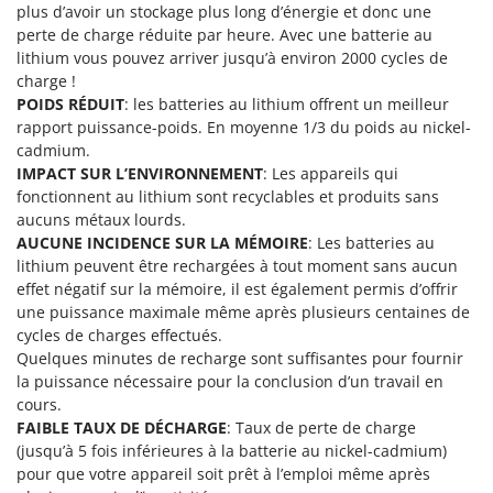
N
plus d’avoir un stockage plus long d’énergie et donc une
New O.M.R.A.
perte de charge réduite par heure. Avec une batterie au
Nilfisk
lithium vous pouvez arriver jusqu’à environ 2000 cycles de
Ninja
charge !
POIDS RÉDUIT
: les batteries au lithium offrent un meilleur
Novatec
rapport puissance-poids. En moyenne 1/3 du poids au nickel-
Novital
cadmium.
IMPACT SUR L’ENVIRONNEMENT
: Les appareils qui
NuAir
fonctionnent au lithium sont recyclables et produits sans
NuovaFac
aucuns métaux lourds.
AUCUNE INCIDENCE SUR LA MÉMOIRE
: Les batteries au
O
lithium peuvent être rechargées à tout moment sans aucun
Officine Savioli
effet négatif sur la mémoire, il est également permis d’offrir
Oliviero
une puissance maximale même après plusieurs centaines de
cycles de charges effectués.
Olix
Quelques minutes de recharge sont suffisantes pour fournir
OMA
la puissance nécessaire pour la conclusion d’un travail en
cours.
Omas
FAIBLE TAUX DE DÉCHARGE
: Taux de perte de charge
Ompagrill
(jusqu’à 5 fois inférieures à la batterie au nickel-cadmium)
Ooni
pour que votre appareil soit prêt à l’emploi même après