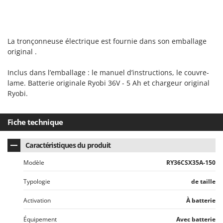
Stiga
Stocker
Sunseeker
La tronçonneuse électrique est fournie dans son emballage
original .
T
Tecla
Inclus dans l’emballage : le manuel d’instructions, le couvre-
TecnoGen
lame. Batterie originale Ryobi 36V - 5 Ah et chargeur original
Ryobi.
Tellarini Pompe
Telwin
Fiche technique
Tenco
Tineco
Caractéristiques du produit
Titania
Modèle
RY36CSX35A-150
Tornado
Typologie
de taille
Tre Spade
Trev - Abrek - TecnoVIR
Activation
À batterie
Trotec
Équipement
Avec batterie