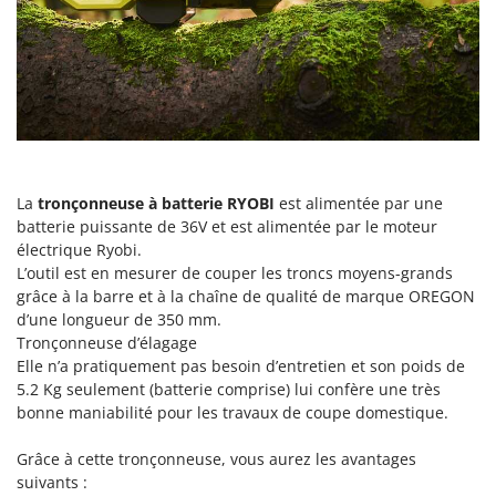
Groupes électrogènes
E
Gyrobroyeurs à lame pour tracteur
EcoFlow
Edilmark
H
Haches - Cognées et Hachettes
Effeuno
Hachoirs à viande
Einhell
Herses à Dents
Elegen
La
tronçonneuse à batterie RYOBI
est alimentée par une
Herses Rotatives
Energy Gruppi
batterie puissante de 36V et est alimentée par le moteur
Enotecnica Pillan
électrique Ryobi.
L
L’outil est en mesurer de couper les troncs moyens-grands
Lames à neige
Eschenfelder
grâce à la barre et à la chaîne de qualité de marque OREGON
Lames niveleuses pour tracteur
EuroMech
d’une longueur de 350 mm.
Lave-vitres
Tronçonneuse d’élagage
Eurosystems
Elle n’a pratiquement pas besoin d’entretien et son poids de
Lieuses électriques pour vignes
5.2 Kg seulement (batterie comprise) lui confère une très
F
bonne maniabilité pour les travaux de coupe domestique.
FAC
M
Machines à pâtes
Fama Industrie
Grâce à cette tronçonneuse, vous aurez les avantages
Machines de nettoyage pour panneaux photovoltaïques et surfaces vitrées
Famag
suivants :