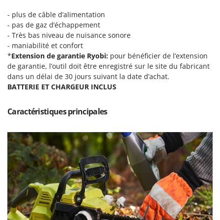
Machines pour la transformation des fruits
Famur
- plus de câble d’alimentation
Machines sous vide
FARMER
- pas de gaz d’échappement
Motobineuses
- Très bas niveau de nuisance sonore
FBC
- maniabilité et confort
Motoculteurs
Ferrari Group
*
Extension de garantie Ryobi:
pour bénéficier de l’extension
Motofaucheuses
de garantie, l’outil doit être enregistré sur le site du fabricant
Ferroni
dans un délai de 30 jours suivant la date d’achat.
Motopompes pour irrigation
Ferrua
BATTERIE ET CHARGEUR INCLUS
Moulins à céréales électriques
FIAC
Moulins à farine
FIEM
Caractéristiques principales
Fimar
N
Nettoyeurs et Balais à vapeur
FINI
Nettoyeurs haute pression
Fiorentini
Nettoyeurs tapis, moquettes et tapisseries
Fiskars
Flymo
P
Peignes vibreurs et Secoueurs à olives
Fontana Forni
Pelles rétros pour tracteur
Forest Master