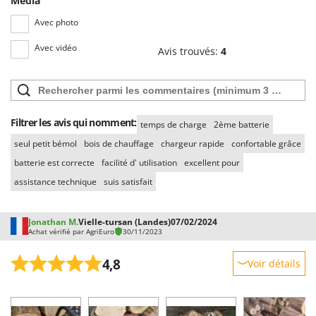
Média
Avec photo
Avec vidéo
Avis trouvés:
4
Filtrer les avis qui nomment:
temps de charge
2ème batterie
seul petit bémol
bois de chauffage
chargeur rapide
confortable grâce
batterie est correcte
facilité d' utilisation
excellent pour
assistance technique
suis satisfait
Jonathan M.
Vielle-tursan (Landes)
07/02/2024
Achat vérifié par AgriEuro
30/11/2023
4,8
Voir détails
Robustesse
Prestations