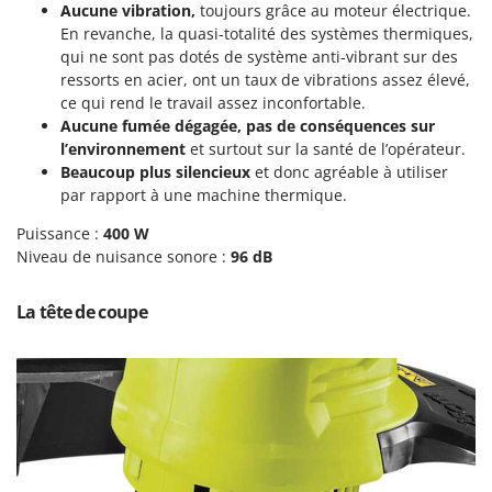
Perches Élagueuses
Aucune vibration,
toujours grâce au moteur électrique.
Francini
En revanche, la quasi-totalité des systèmes thermiques,
Pétrins à Spirale
qui ne sont pas dotés de système anti-vibrant sur des
G
Piscines
ressorts en acier, ont un taux de vibrations assez élevé,
G3 Ferrari
ce qui rend le travail assez inconfortable.
Planteuses de pommes de terre pour tracteur
Gardena
Aucune fumée dégagée, pas de conséquences sur
Plateaux de coupe pour tracteur
Garofalo
l’environnement
et surtout sur la santé de l’opérateur.
Plumeuses
Beaucoup plus silencieux
et donc agréable à utiliser
GeoTech
par rapport à une machine thermique.
Pompes d'irrigation à tracteur
GeoTech Pro
Puissance :
400 W
Pompes de transfert
Gierre
Niveau de nuisance sonore :
96 dB
Pompes immergées électriques
Ginko - MGM
Postes à souder
La tête de coupe
Gipeco
Poussoirs à saucisse
Girmi
Power Stations - Batteries - Centrales électriques portables
GRAEF
Presses à pellets
Gre
Pressoirs à fruits
GreenBay
Pressoirs à Raisin
Greenworks