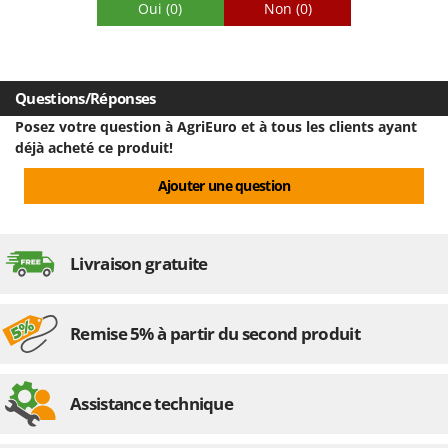
Oui
(0)
Non
(0)
Stiga
Stocker
Sunseeker
Questions/Réponses
T
Posez votre question à AgriEuro et à tous les clients ayant
Tecla
déjà acheté ce produit!
TecnoGen
Ajouter une question
Tellarini Pompe
Telwin
Tenco
Livraison gratuite
Tineco
Titania
Remise 5% à partir du second produit
Tornado
Tre Spade
Trev - Abrek - TecnoVIR
Assistance technique
Trotec