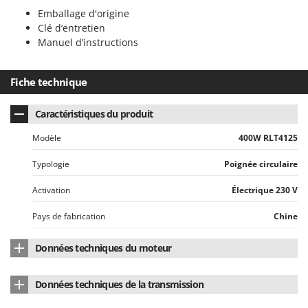
N
New O.M.R.A.
Emballage d'origine
Nilfisk
Clé d’entretien
Manuel d’instructions
Ninja
Novatec
Fiche technique
Novital
NuAir
Caractéristiques du produit
NuovaFac
Modèle
400W RLT4125
O
Typologie
Poignée circulaire
Officine Savioli
Activation
Électrique 230 V
Oliviero
Olix
Pays de fabrication
Chine
OMA
Données techniques du moteur
Omas
Marque du moteur
RYOBI
Ompagrill
Données techniques de la transmission
Ooni
Type de moteur
Électrique