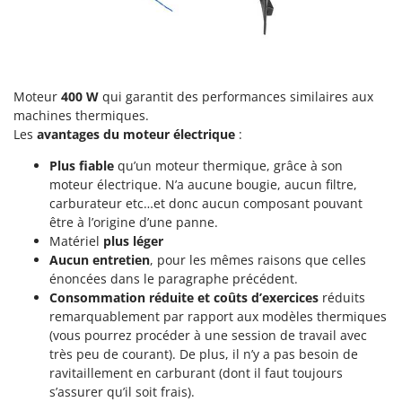
Machines pour la transformation des fruits
Famur
Machines sous vide
FARMER
Motobineuses
FBC
Motoculteurs
Ferrari Group
Moteur
400 W
qui garantit des performances similaires aux
Motofaucheuses
machines thermiques.
Ferroni
Les
avantages du moteur électrique
:
Motopompes pour irrigation
Ferrua
Plus fiable
qu’un moteur thermique, grâce à son
Moulins à céréales électriques
FIAC
moteur électrique. N’a aucune bougie, aucun filtre,
Moulins à farine
FIEM
carburateur etc…et donc aucun composant pouvant
être à l’origine d’une panne.
Fimar
N
Matériel
plus léger
Nettoyeurs et Balais à vapeur
FINI
Aucun entretien
, pour les mêmes raisons que celles
Nettoyeurs haute pression
énoncées dans le paragraphe précédent.
Fiorentini
Consommation réduite et coûts d’exercices
réduits
Nettoyeurs tapis, moquettes et tapisseries
Fiskars
remarquablement par rapport aux modèles thermiques
(vous pourrez procéder à une session de travail avec
Flymo
P
Peignes vibreurs et Secoueurs à olives
très peu de courant). De plus, il n’y a pas besoin de
Fontana Forni
ravitaillement en carburant (dont il faut toujours
Pelles rétros pour tracteur
Forest Master
s’assurer qu’il soit frais).