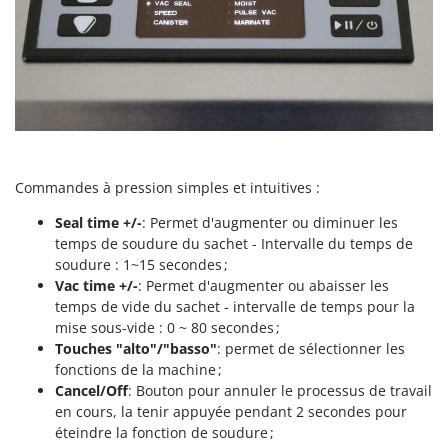
Scies alternatives à batterie
Intex
Scies de jardin télescopiques
Italyco
Sécateurs électriques à batterie
ITM
Sécateurs et Échenilloirs manuels
J
Sécateurs pneumatiques
JOLLY ITALIA
Semoirs et Épandeurs d'engrais
K
Socs pour tracteur
Commandes à pression simples et intuitives :
KAAZ
Souffleurs aspirateurs pour Feuilles
Karcher
Seal time +/-
: Permet d'augmenter ou diminuer les
temps de soudure du sachet - Intervalle du temps de
Soufreuses - Poudreuses à dos
Kasco
soudure : 1
~
15 secondes ;
Soufreuses - Poudreuses pour tracteur
Kemper
Vac time +/-
: Permet d'augmenter ou abaisser les
temps de vide du sachet - intervalle de temps pour la
Keter
T
mise sous-vide : 0 ~ 80 secondes ;
Taille-haies
KitchenAid
Touches "alto"/"basso"
: permet de sélectionner les
Taille-haies à bras pour tracteur
fonctions de la machine ;
Komo
Cancel/Off
: Bouton pour annuler le processus de travail
Tarières
en cours, la tenir appuyée pendant 2 secondes pour
L
Tondeuses à Gazon
Laica
éteindre la fonction de soudure ;