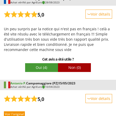
Achat vérifié par AgriEuro
28/08/2023
5,0
Voir détails
Robustesse
Un peu surpris par la notice qui n'est pas en français ! celà a
Prestations
été vite résolu avec le téléchargement en français !!! Simple
Facilité d'utilisation
d'utilisation très bon sous vide très bon rapport qualité prix.
Livraison rapide et bien conditionné. Je ne puis que
Qualité / Prix
recommander cette machine sous vide
Facilité de montage
Cet avis a été utile ?
Emballage
Oui
(4)
Non
(0)
Antonio P.
Campomaggiore (PZ)
15/05/2023
Achat vérifié par AgriEuro
10/04/2023
5,0
Voir détails
Robustesse
Voir l'original
Prestations