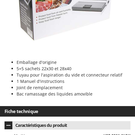
Resto Italia
Ribimex
Ripartrak
Ritter
River Systems
Robomow
Rossofuoco
Emballage d'origine
Rover Pompe
5+5 sachets 22x30 et 28x40
Royal Food
Tuyau pour l'aspiration du vide et connecteur relatif
1 Manuel d'instructions
Ryobi
Joint de remplacement
Bac ramassage des liquides amovible
S
S.T.P.
Santos
Fiche technique
Sbaraglia
Caractéristiques du produit
Schnitzer