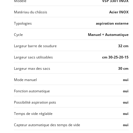
Modèle
VSP 3301 INOX
Seven Italy
Shark
Matériau du châssis
Acier INOX
Silky
Typologies
aspiration externe
Simatech
Cycle
Manuel + Automatique
Sirman
Largeur barre de soudure
32 cm
Skil
Smartwood
Largeur sacs utilisables
cm 30-25-20-15
Smeg
Largeur max des sacs
30 cm
Snapper
Mode manuel
oui
Solidur
Fonction automatique
oui
Spice Electronics
Spiralmac
Possibilité aspiration pots
oui
Spring Protezione
Temps de vide réglable
oui
Spyro
Capteur automatique des temps de vide
oui
Stanley