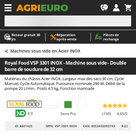
-1
Retour gratuit 30
Réparation
Pièces de
A
A
jrs
après‑vente
rechange
Abris de jardin
ABAC
<
Accessoires pour tracteurs tondeuses autoportés
AgriEuro Premium
Machines sous vide en Acier INOX
Aérateurs Scarificateurs pour gazon
AgriEuro TOP-LINE
Royal Food VSP 3301 INOX - Machine sous vide - Double
Arracheuses de pommes de terre pour tracteur
AGT
barre de soudure de 32 cm
Aspirateurs - Balais Électriques
Aima
Matériau du châssis Acier INOX, Largeur max des sacs 30 cm, Cycle
Manuel, Cycle Automatique, Puissance nominale 290 W, Débit de la
Aspirateurs à cendres
Airmec
pompe 20 L/min., Poids 4.5 kg, Fonction marinade
Aspirateurs à feuilles sur roues
AL-KO
Aspirateurs de piscine
ALA 2000
Aspirateurs Multifonctions
Alce
8,9
Semi-Pro
(190)
4,65/5
Atomiseurs agricoles pour tracteurs
Alpina
ID
: K601425
MPN: VSP 3301 INOX
EAN: 8053435093743
R-22
Atomiseurs pour traitements
Ama