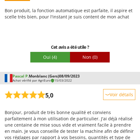
Facilité d'utilisation
Bon produit, la fonction automatique est parfaite, il aspire et
Qualité / Prix
scelle très bien, pour l'instant je suis content de mon achat
Facilité de montage
Emballage
Cet avis a été utile ?
Oui
(4)
Non
(0)
Pascal P.
Monblanc (Gers)
08/09/2023
Achat vérifié par AgriEuro
15/03/2022
5,0
Voir détails
Robustesse
Bonjour, produit de très bonne qualité et conviens
Prestations
parfaitement à mon utilisation de particulier. J'ai déjà réalisé
Facilité d'utilisation
une centaine de mise sous vide et vraiment facile à prendre
en main. Je vous conseille de tester la machine afin de définir
Qualité / Prix
vos réglages par rapport à vos besoins, quantités et type de