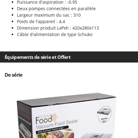
Puissance d'aspiration : -0.95
Oriental Koshin
Deux pompes connectées en parallèle
Outdoorchef
Largeur maximum du sac : 310
Poids de l'appareil : 4,4
P
Dimension produit LxPxh : 420x280x113
Palazzetti
Câble d'alimentation de type Schuko
Palumbo Pavi
Partisani
Équipements de série et Offert
Paterlini
Philips
De série
Pramac
Prismafood
R
R.G.V.
Rato
Reber
Redback