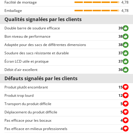
Worx
Facilité de montage
préalablement finalisé un achat (la possibilité d’écrire le commentaire est
4,78
d’ailleurs reliée à la page des détails de la commande, sur l’espace
Emballage
4,78
Y
personnel du client, disponible après avoir inséré le login).
Qualités signalées par les clients
Yard Force
Tous les commentaires, tant positifs que négatifs, sont publiés sans
exclusion ou censure, à l’exception de textes qui contiennent des
Double barre de soudure efficace
39
Z
expressions ou mots inappropriés, ou qui ne respectent pas le traitement
Zanon
Bon niveau de performance
38
des données personnelles.
Adaptée pour des sacs de différentes dimensions
38
Zephir
Tous les commentaires, qu’ils soient positifs ou négatifs, peuvent être
consultés rapidement par nos visiteurs, grâce également aux filtres qui
Soudure des sacs résistante et durable
37
ZGrills
permettent une sélection rapide, comme par exemple celui permettant de
Écran LCD utile et pratique
37
Zodiac
choisir entre avis positifs et négatifs.
Débit d'air excellent
36
Zomax
Défauts signalés par les clients
Produit plutôt encombrant
15
Produit trop lourd
12
Transport du produit difficile
5
Déplacement du produit difficile
5
Pas efficace pour les bocaux
4
Pas efficace en milieux professionnels
4