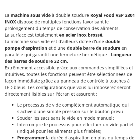
Groupes électrogènes
E
Gyrobroyeurs à lame pour tracteur
EcoFlow
La
machine sous vide
à double soudure
Royal Food VSP 3301
INOX
dispose de multiples fonctions favorisant le
Edilmark
H
prolongement du temps de conservation des aliments.
Haches - Cognées et Hachettes
Effeuno
La surface est totalement
en acier inox brossé.
Hachoirs à viande
La machine sous vide est d'ailleurs dotée d'une
double
Einhell
pompe d'aspiration
et d'une
double barre de soudure
en
Herses à Dents
Elegen
parallèle qui garantit une fermeture hermétique
-
Longueur
Herses Rotatives
Energy Gruppi
des barres de soudure 32 cm.
Extrêmement accessible grâce aux commandes simplifiées et
Enotecnica Pillan
L
intuitives, toutes les fonctions peuvent être sélectionnées de
Lames à neige
Eschenfelder
façon immédiate grâce au panneau de contrôle à touches à
Lames niveleuses pour tracteur
LED bleus. Les configurations que vous lui imposerez seront
EuroMech
directement lisibles sur l'écran et assurent :
Lave-vitres
Eurosystems
Le processus de vide complètement automatique qui
Lieuses électriques pour vignes
s'active d'une simple pression sur le bouton prévu
F
FAC
Souder les sacs sans le vide en mode manuel ;
M
Machines à pâtes
Interrompre le processus pour effectuer un vide partiel
Fama Industrie
(indiqué pour les aliments plus friables)
Machines de nettoyage pour panneaux photovoltaïques et surfaces vitrées
Famag
Programmer
la durée d'aspiration en plus du temps de