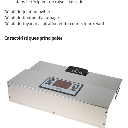
dans le récipient de mise sous vide
.
Master
Détail du joint amovible .
Mastercook
Détail du bouton d'allumage .
Masterpro
Détail du tuyau d'aspiration et du connecteur relatif .
McCulloch
MCH
Caractéristiques principales
Michelin
Mille
Minox
Mockmill
More than chef
MOSA
MOVA
Mowox
MTD