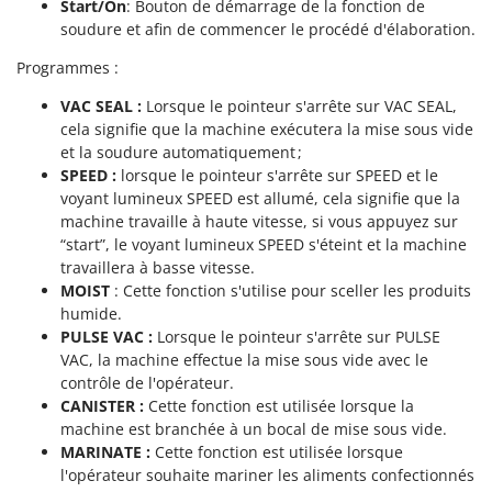
Tondeuses autoportées
Start/On
: Bouton de démarrage de la fonction de
Lampacrescia - MGM
soudure et afin de commencer le procédé d'élaboration.
Tondeuses débroussailleuses thermiques
Landxcape
Programmes :
Trancheuses
LAR Casalinghi
Trancheuses de sol
VAC SEAL :
Lorsque le pointeur s'arrête sur VAC SEAL,
Lavor
cela signifie que la machine exécutera la mise sous vide
Transpalettes
Linea VZ
et la soudure automatiquement ;
Treuils de débardage
SPEED :
lorsque le pointeur s'arrête sur SPEED et le
Lisam
voyant lumineux SPEED est allumé, cela signifie que la
Tronçonneuses
Lotusgrill
machine travaille à haute vitesse, si vous appuyez sur
“start”, le voyant lumineux SPEED s'éteint et la machine
V
M
Vêtements de Sécurité
travaillera à basse vitesse.
M.A.I.BO.
MOIST
: Cette fonction s'utilise pour sceller les produits
Vibroculteurs à tracteur
Macom
humide.
PULSE VAC :
Lorsque le pointeur s'arrête sur PULSE
Macte Ovens
VAC, la machine effectue la mise sous vide avec le
Makita
contrôle de l'opérateur.
MAMMAMIA
CANISTER :
Cette fonction est utilisée lorsque la
machine est branchée à un bocal de mise sous vide.
Marcato
MARINATE :
Cette fonction est utilisée lorsque
Marina Systems
l'opérateur souhaite mariner les aliments confectionnés