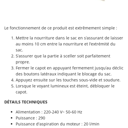
N
New O.M.R.A.
Nilfisk
Ninja
Le fonctionnement de ce produit est extrêmement simple :
Novatec
Novital
Mettre la nourriture dans le sac en s’assurant de laisser
au moins 10 cm entre la nourriture et l’extrémité du
NuAir
sac.
NuovaFac
S’assurer que la partie à sceller soit parfaitement
propre.
O
Fermer le capot en appuyant fermement jusqu’au déclic
Officine Savioli
des boutons latéraux indiquant le blocage du sac.
Oliviero
Appuyez ensuite sur les touches sous-vide et soudure.
Lorsque le voyant lumineux est éteint, débloquer le
Olix
capot.
OMA
DÉTAILS TECHNIQUES
Omas
Alimentation : 220-240 V~ 50-60 Hz
Ompagrill
Puissance : 290
Ooni
Puissance d'aspiration du moteur : 20 l/min