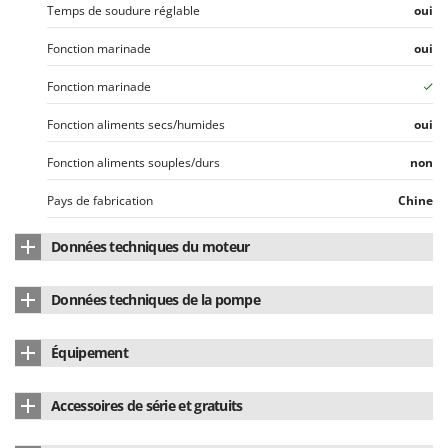
Stiga
Temps de soudure réglable
oui
Stocker
Fonction marinade
oui
Sunseeker
Fonction marinade
T
Fonction aliments secs/humides
oui
Tecla
TecnoGen
Fonction aliments souples/durs
non
Tellarini Pompe
Pays de fabrication
Chine
Telwin
Données techniques du moteur
Tenco
Tineco
Puissance nominale
290 W
Données techniques de la pompe
Titania
Alimentation
Électrique 220 V
Débit de la pompe
20 L/min.
Tornado
Équipement
Tre Spade
Puissance nominale
290 W
Double barre de soudure
oui
Trev - Abrek - TecnoVIR
Accessoires de série et gratuits
Couvercle automatique
non
Trotec
Manuel d'utilisation
Oui