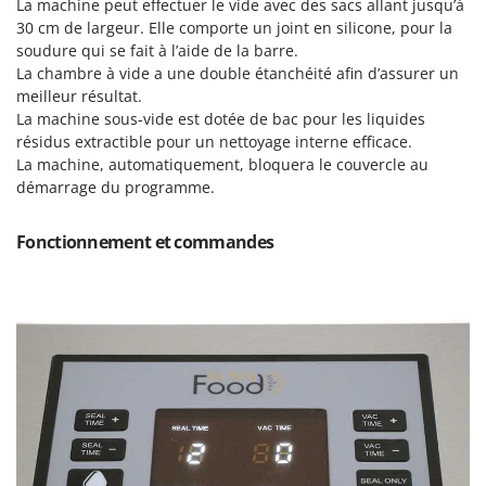
La machine peut effectuer le vide avec des sacs allant jusqu’à
Pulvérisateurs
GRIFO
30 cm de largeur. Elle comporte un joint en silicone, pour la
Pulvérisateurs portés
GVS
soudure qui se fait à l’aide de la barre.
La chambre à vide a une double étanchéité afin d’assurer un
GYS
R
meilleur résultat.
Rafraîchisseurs d'air par évaporation
La machine sous-vide est dotée de bac pour les liquides
H
Rampes de chargement en aluminium
résidus extractible pour un nettoyage interne efficace.
Hailo
La machine, automatiquement, bloquera le couvercle au
Râpes à fromage électriques
Helvi
démarrage du programme.
Râteaux pour tracteur
Henx
Remplisseuses
Fonctionnement et commandes
HiKOKI
Robots nettoyeurs de piscine
Honda
Robots Tondeuses
I
Rogneuses de souches
Idromatic
Rouleaux pour tracteur
Il-Tec
Imperia
S
Scies à os
Infaco
Scies à Ruban
Intec