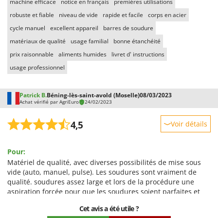
machine efficace
notice en français
premières utilisations
robuste et fiable
niveau de vide
rapide et facile
corps en acier
cycle manuel
excellent appareil
barres de soudure
matériaux de qualité
usage familial
bonne étanchéité
prix raisonnable
aliments humides
livret d' instructions
usage professionnel
Patrick B.
Béning-lès-saint-avold (Moselle)
08/03/2023
Achat vérifié par AgriEuro
24/02/2023
4,5
Voir détails
Robustesse
Pour:
Prestations
Matériel de qualité, avec diverses possibilités de mise sous
Facilité d'utilisation
vide (auto, manuel, pulse). Les soudures sont vraiment de
qualité. soudures assez large et lors de la procédure une
Qualité / Prix
aspiration forcée pour que les soudures soient parfaites et
Facilité de montage
c'est le cas. La dépression annoncé (920-950mb) est bien réel.
Cet avis a été utile ?
Emballage
J'ai explosé une boite de coca lors d'un de mes tests. Et le