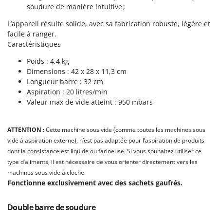
Machines pour la transformation des fruits
soudure de manière intuitive ;
Famur
Machines sous vide
FARMER
L’appareil résulte solide, avec sa fabrication robuste, légère et
Motobineuses
facile à ranger.
FBC
Caractéristiques
Motoculteurs
Ferrari Group
Poids : 4,4 kg
Motofaucheuses
Ferroni
Dimensions : 42 x 28 x 11,3 cm
Motopompes pour irrigation
Ferrua
Longueur barre : 32 cm
Moulins à céréales électriques
Aspiration : 20 litres/min
FIAC
Valeur max de vide atteint : 950 mbars
Moulins à farine
FIEM
Fimar
N
ATTENTION :
Cette machine sous vide (comme toutes les machines sous
Nettoyeurs et Balais à vapeur
FINI
vide à aspiration externe), n’est pas adaptée pour l’aspiration de produits
Nettoyeurs haute pression
dont la consistance est liquide ou farineuse. Si vous souhaitez utiliser ce
Fiorentini
type d’aliments, il est nécessaire de vous orienter directement vers les
Nettoyeurs tapis, moquettes et tapisseries
Fiskars
machines sous vide à cloche.
Flymo
Fonctionne exclusivement avec des sachets gaufrés.
P
Peignes vibreurs et Secoueurs à olives
Fontana Forni
Pelles rétros pour tracteur
Double barre de soudure
Forest Master