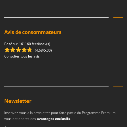
Resto Italia
Ribimex
Ripartrak
Ritter
Avis de consommateurs
River Systems
Basé sur 161160 feedback(s)
Robomow
(4,68/5.00)
Rossofuoco
Consulter tous les avis
Rover Pompe
Royal Food
Ryobi
S
S.T.P.
Newsletter
Santos
Sbaraglia
Inscrivez-vous à la newsletter pour faire partie du Programme Premium,
vous obtiendrez des
avantages exclusifs
.
Schnitzer