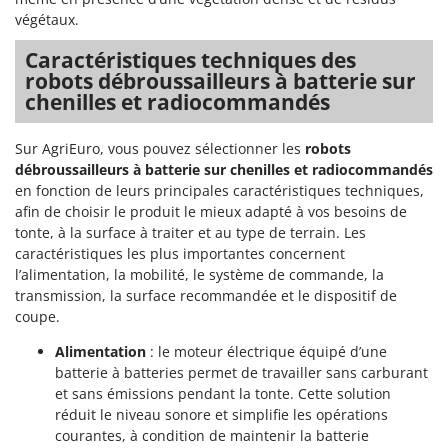
Comet
végétaux.
F
Fendeuses à bois
Cresco
Caractéristiques techniques des
Filets pour la Récolte des olives
robots débroussailleurs à batterie sur
Cruccolini
chenilles et radiocommandés
Filtres pour vin et huile
CTEK
Floconneuses
Sur AgriEuro, vous pouvez sélectionner les
robots
D
Fouloirs - Égrappoirs
Dal Degan
débroussailleurs à batterie sur chenilles et radiocommandés
en fonction de leurs principales caractéristiques techniques,
Fourches pour tracteur
DCG
afin de choisir le produit le mieux adapté à vos besoins de
Fours d'extérieur - intérieur pour pizza et cuisine
Deca
tonte, à la surface à traiter et au type de terrain. Les
Fours électriques
caractéristiques les plus importantes concernent
DeWalt
l’alimentation, la mobilité, le système de commande, la
Fraises à neige
Di Martino
transmission, la surface recommandée et le dispositif de
Fraises rotatives pour tracteur
Diavola Pro
coupe.
Friteuses sans huile
Diesse
Alimentation
: le moteur électrique équipé d’une
batterie à batteries permet de travailler sans carburant
Docma
G
et sans émissions pendant la tonte. Cette solution
Générateurs d'air chaud
Dominion
réduit le niveau sonore et simplifie les opérations
Godets à terre basculants pour tracteur
Dreame
courantes, à condition de maintenir la batterie