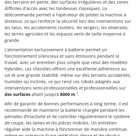
des terrains en pente, des surfaces irrégulières et des zones
Désherbeurs thermiques et mécaniques
Bosch
difficiles d'accès avec les tondeuses classiques. La
Déshumidificateurs
Brumi
télécommande permet à l’opérateur de piloter la machine à
distance, ce qui renforce la sécurité lors des interventions sur
Draineuses
BullMach
les talus, les accotements routiers, les vergers, les oliveraies,
les terres agricoles et les espaces verts de taille moyenne à
E
C
Échelles en aluminium
grande.
C.EL.ME.
Effaroucheurs d'oiseaux
L’alimentation exclusivement à batterie permet un
Calory Forni
fonctionnement silencieux et sans émissions pendant le
Effeuilleuses pour olives
Campagnola
travail, avec un entretien plus simple que celui des modèles
Égreneuses à maïs
Campingaz
hybrides. Les chenilles offrent une excellente adhérence au
sol et une grande stabilité, même sur des terrains accidentés,
Électropompes pour la maison et le jardin
Castelgarden
humides ou inclinés, ce qui rend ces robots adaptés aux
Éleveuses artificielles pour poussins
Castellari
interventions semi-professionnelles et professionnelles sur
des surfaces
allant jusqu’à
8000 m
².
Enfouisseurs de pierres
Ceccato Olindo
Enrouleurs de filets pour olives
Afin de garantir de bonnes performances à long terme, il est
Char-Broil
recommandé de maintenir la batterie chargée pendant les
Épareuses pour tracteur
Classe
périodes d’inactivité et de contrôler régulièrement le système
Épépineuses
de coupe, les lames et les pièces mobiles. Un entretien
Clementi
régulier aide la machine à fonctionner de manière continue,
Équipements de protection des voies respiratoires
Cofra
même en présence d’une végétation dense et de résidus