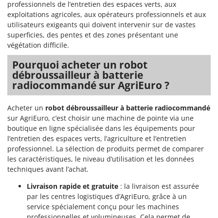
Perches Élagueuses
professionnels de l’entretien des espaces verts, aux
Francini
exploitations agricoles, aux opérateurs professionnels et aux
Pétrins à Spirale
utilisateurs exigeants qui doivent intervenir sur de vastes
G
Piscines
superficies, des pentes et des zones présentant une
G3 Ferrari
végétation difficile.
Planteuses de pommes de terre pour tracteur
Gardena
Plateaux de coupe pour tracteur
Pourquoi acheter un robot
Garofalo
débroussailleur à batterie
Plumeuses
GeoTech
radiocommandé sur AgriEuro ?
Pompes d'irrigation à tracteur
GeoTech Pro
Pompes de transfert
Acheter un
robot débroussailleur à batterie radiocommandé
Gierre
sur AgriEuro, c’est choisir une machine de pointe via une
Pompes immergées électriques
Ginko - MGM
boutique en ligne spécialisée dans les équipements pour
Postes à souder
l’entretien des espaces verts, l’agriculture et l’entretien
Gipeco
Poussoirs à saucisse
professionnel. La sélection de produits permet de comparer
Girmi
les caractéristiques, le niveau d’utilisation et les données
Power Stations - Batteries - Centrales électriques portables
GRAEF
techniques avant l’achat.
Presses à pellets
Gre
Livraison rapide et gratuite
: la livraison est assurée
Pressoirs à fruits
par les centres logistiques d’AgriEuro, grâce à un
GreenBay
service spécialement conçu pour les machines
Pressoirs à Raisin
Greenworks
professionnelles et volumineuses. Cela permet de