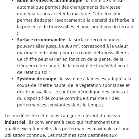
Boîte de vitesses automatique
: la boîte de vitesses
Machines pour la transformation des fruits
Famur
automatique permet des changements de vitesse
Machines sous vide
immédiats sans arrêter la machine. Cette fonction
FARMER
permet d’adapter l’avancement à la densité de l’herbe, à
Motobineuses
FBC
la présence de broussailles et aux conditions du terrain
Motoculteurs
Ferrari Group
;
Motofaucheuses
Surface recommandée
: la surface recommandée,
Ferroni
pouvant aller jusqu’à 8000 m², correspond à la valeur
Motopompes pour irrigation
Ferrua
maximale indicative pour ces robots débroussailleurs.
Moulins à céréales électriques
Ce chiffre peut varier en fonction de la pente, de la
FIAC
fréquence de coupe, de la densité de la végétation et
Moulins à farine
FIEM
de l’état du sol ;
Système de coupe
: le système à lames est adapté à la
Fimar
N
coupe de l'herbe haute, de la végétation spontanée et
Nettoyeurs et Balais à vapeur
FINI
des broussailles. Le contrôle périodique des lames et
Nettoyeurs haute pression
Fiorentini
du dispositif de coupe contribue à maintenir des
Nettoyeurs tapis, moquettes et tapisseries
performances constantes dans le temps ;
Fiskars
Les modèles de cette sous-catégorie relèvent du niveau
Flymo
P
Peignes vibreurs et Secoueurs à olives
industriel
; ils conviennent à ceux qui recherchent une
Fontana Forni
qualité exceptionnelle, des performances maximales et une
Pelles rétros pour tracteur
Forest Master
utilisation continue. Ces machines sont destinées aux