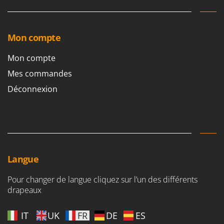
Oriental Koshin
Outdoorchef
Mon compte
P
Palazzetti
Mon compte
Palumbo Pavi
Mes commandes
Partisani
Déconnexion
Paterlini
Philips
Pramac
Prismafood
Langue
R
R.G.V.
Pour changer de langue cliquez sur l’un des différents
Rato
drapeaux
Reber
Redback
IT
UK
FR
DE
ES