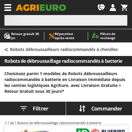
-1
Retour gratuit 30
Réparation
Pièces de
A
A
jrs
après‑vente
rechange
Abris de jardin
ABAC
<
Accessoires pour tracteurs tondeuses autoportés
AgriEuro Premium
Robots débroussailleurs radiocommandés à chenilles
Aérateurs Scarificateurs pour gazon
AgriEuro TOP-LINE
Robots de débroussaillage radiocommandés à batterie
Arracheuses de pommes de terre pour tracteur
AGT
Choisissez parmi 1 modèles de Robots débroussailleurs
Aspirateurs - Balais Électriques
Aima
radiocommandés à batterie en Livraison Immédiate depuis
Aspirateurs à cendres
Airmec
les centres logistiques AgriEuro, avec Livraison Gratuite +
Retour Gratuit sous 30 jours*
Aspirateurs à feuilles sur roues
AL-KO
Aspirateurs de piscine
ALA 2000
Filtrer
Commander
Aspirateurs Multifonctions
Alce
Atomiseurs agricoles pour tracteurs
Alpina
1-1
de 1 Robots de débroussaillage radiocommandés à batterie
Atomiseurs pour traitements
Ama