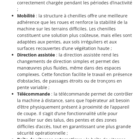
correctement chargée pendant les périodes d’inactivité
Groupes électrogènes
;
E
Gyrobroyeurs à lame pour tracteur
EcoFlow
Mobilité
: la structure à chenilles offre une meilleure
adhérence que les roues et renforce la stabilité de la
Edilmark
H
machine sur les terrains difficiles. Les chenilles
Haches - Cognées et Hachettes
Effeuno
constituent une solution plus coûteuse, mais elles sont
Hachoirs à viande
adaptées aux pentes, aux sols irréguliers et aux
Einhell
surfaces recouvertes d’une végétation haute ;
Herses à Dents
Elegen
Direction assistée
: la direction assistée rend les
Herses Rotatives
Energy Gruppi
changements de direction simples et permet des
manœuvres plus fluides, même dans des espaces
Enotecnica Pillan
L
complexes. Cette fonction facilite le travail en présence
Lames à neige
Eschenfelder
d’obstacles, de passages étroits ou de tronçons en
Lames niveleuses pour tracteur
pente variable ;
EuroMech
Télécommande
: la télécommande permet de contrôler
Lave-vitres
Eurosystems
la machine à distance, sans que l’opérateur ait besoin
Lieuses électriques pour vignes
d’être physiquement présent à proximité de l’appareil
F
de coupe. Il s’agit d’une fonctionnalité utile pour
FAC
M
travailler sur des talus, des pentes et des zones
Machines à pâtes
Fama Industrie
difficiles d’accès, tout en garantissant une plus grande
Machines de nettoyage pour panneaux photovoltaïques et surfaces vitrées
sécurité opérationnelle ;
Famag