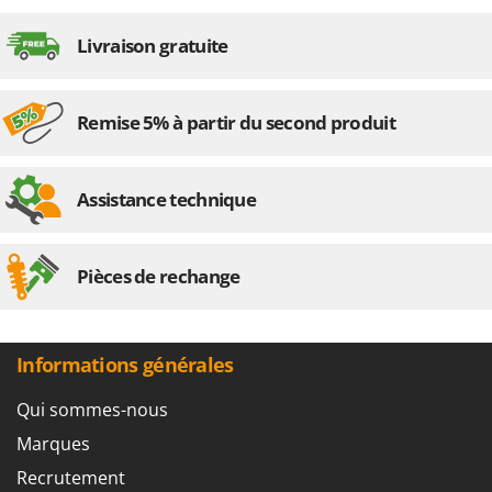
Tondeuses autoportées
Lampacrescia - MGM
Tondeuses débroussailleuses thermiques
Livraison gratuite
Landxcape
Trancheuses
LAR Casalinghi
Trancheuses de sol
Lavor
Remise 5% à partir du second produit
Transpalettes
Linea VZ
Treuils de débardage
Lisam
Assistance technique
Tronçonneuses
Lotusgrill
V
M
Vêtements de Sécurité
M.A.I.BO.
Pièces de rechange
Vibroculteurs à tracteur
Macom
Macte Ovens
Informations générales
Makita
MAMMAMIA
Qui sommes-nous
Marcato
Marques
Marina Systems
Recrutement