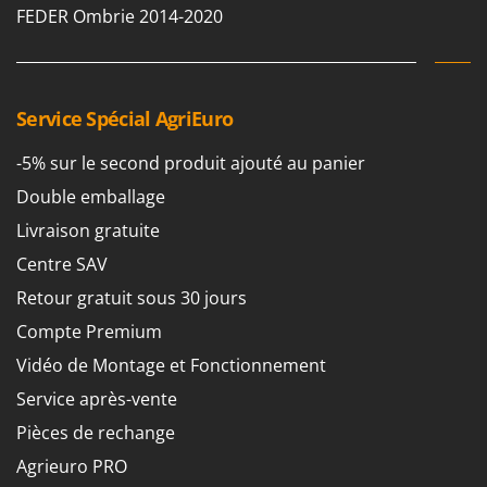
N
New O.M.R.A.
FEDER Ombrie 2014-2020
Nilfisk
Ninja
Novatec
Service Spécial AgriEuro
Novital
-5% sur le second produit ajouté au panier
NuAir
Double emballage
NuovaFac
Livraison gratuite
O
Centre SAV
Officine Savioli
Retour gratuit sous 30 jours
Oliviero
Compte Premium
Olix
Vidéo de Montage et Fonctionnement
OMA
Service après-vente
Omas
Pièces de rechange
Ompagrill
Agrieuro PRO
Ooni