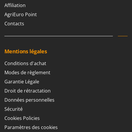
Master
Affiliation
Mastercook
AgriEuro Point
Masterpro
Contacts
McCulloch
MCH
Michelin
Mentions légales
Mille
Conditions d'achat
Minox
Modes de règlement
Mockmill
Garantie Légale
More than chef
Droit de rétractation
MOSA
Données personnelles
MOVA
Sécurité
Mowox
Cookies Policies
MTD
Paramètres des cookies