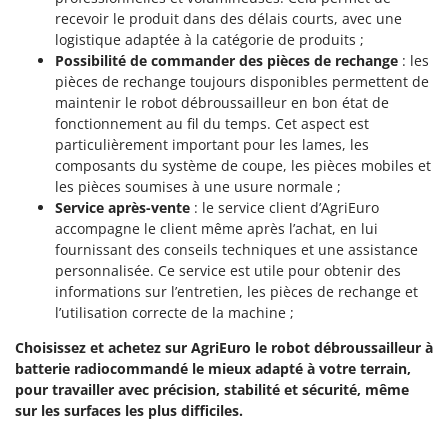
Pulvérisateurs
GRIFO
recevoir le produit dans des délais courts, avec une
Pulvérisateurs portés
logistique adaptée à la catégorie de produits ;
GVS
Possibilité de commander des pièces de rechange
: les
GYS
R
pièces de rechange toujours disponibles permettent de
Rafraîchisseurs d'air par évaporation
maintenir le robot débroussailleur en bon état de
H
fonctionnement au fil du temps. Cet aspect est
Rampes de chargement en aluminium
Hailo
particulièrement important pour les lames, les
Râpes à fromage électriques
Helvi
composants du système de coupe, les pièces mobiles et
Râteaux pour tracteur
les pièces soumises à une usure normale ;
Henx
Service après-vente
: le service client d’AgriEuro
Remplisseuses
HiKOKI
accompagne le client même après l’achat, en lui
Robots nettoyeurs de piscine
fournissant des conseils techniques et une assistance
Honda
personnalisée. Ce service est utile pour obtenir des
Robots Tondeuses
informations sur l’entretien, les pièces de rechange et
I
Rogneuses de souches
l’utilisation correcte de la machine ;
Idromatic
Rouleaux pour tracteur
Il-Tec
Choisissez et achetez sur AgriEuro le robot débroussailleur à
batterie radiocommandé le mieux adapté à votre terrain,
Imperia
S
pour travailler avec précision, stabilité et sécurité, même
Scies à os
Infaco
sur les surfaces les plus difficiles.
Scies à Ruban
Intec