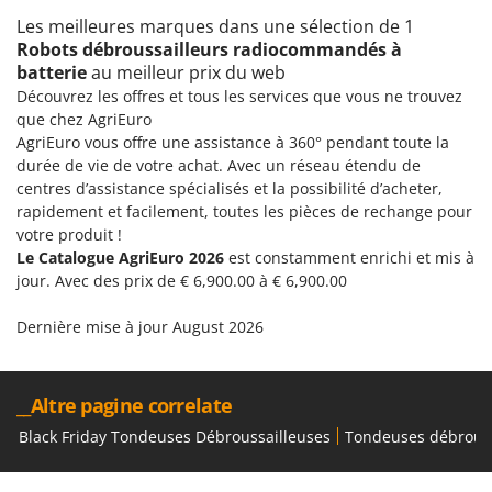
Scies alternatives à batterie
Intex
Les meilleures marques dans une sélection de 1
Scies de jardin télescopiques
Robots débroussailleurs radiocommandés à
Italyco
batterie
au meilleur prix du web
Sécateurs électriques à batterie
ITM
Découvrez les offres et tous les services que vous ne trouvez
Sécateurs et Échenilloirs manuels
que chez AgriEuro
J
Sécateurs pneumatiques
AgriEuro vous offre une assistance à 360° pendant toute la
JOLLY ITALIA
durée de vie de votre achat. Avec un réseau étendu de
Semoirs et Épandeurs d'engrais
centres d’assistance spécialisés et la possibilité d’acheter,
K
Socs pour tracteur
KAAZ
rapidement et facilement, toutes les pièces de rechange pour
votre produit !
Souffleurs aspirateurs pour Feuilles
Karcher
Le Catalogue AgriEuro 2026
est constamment enrichi et mis à
Soufreuses - Poudreuses à dos
Kasco
jour. Avec des prix de € 6,900.00 à € 6,900.00
Soufreuses - Poudreuses pour tracteur
Kemper
Dernière mise à jour August 2026
Keter
T
Taille-haies
KitchenAid
Taille-haies à bras pour tracteur
__Altre pagine correlate
Komo
Tarières
Black Friday Tondeuses Débroussailleuses
Tondeuses débroussa
L
Tondeuses à Gazon
Laica