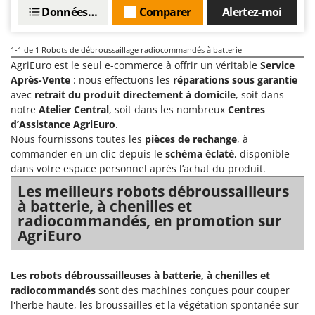
Chaudrons électriques pour polenta
Barbieri
Données techniques
Comparer
Alertez-moi
Cisailles à gazon à batterie
Batavia
1-1
de 1 Robots de débroussaillage radiocommandés à batterie
Cisailles taille-haies manuelles
Benassi
AgriEuro est le seul e-commerce à offrir un véritable
Service
Climatiseurs
Beper
Après-Vente
: nous effectuons les
réparations sous garantie
Compresseurs d'air électriques
avec
retrait du produit directement à domicile
, soit dans
Berkel
notre
Atelier Central
, soit dans les nombreux
Centres
Compresseurs pour la récolte des olives et la taille
Bernardi
d’Assistance AgriEuro
.
Coupe-bordures - Trimmers
Bertolini Pumps
Nous fournissons toutes les
pièces de rechange
, à
commander en un clic depuis le
schéma éclaté
, disponible
Coupe-branches
Besser Vacuum
dans votre espace personnel après l’achat du produit.
Couveuses à œufs
Bestway
Les meilleurs robots débroussailleurs
Cultivateurs Tiller à ressorts - Extirpateurs
Beta tools
à batterie, à chenilles et
radiocommandés, en promotion sur
Bissell
D
AgriEuro
Débroussailleuses
Black & Decker
Décompacteurs agricoles
BlackStone
Les robots débroussailleuses à batterie, à chenilles et
Découpeurs plasma
Blue Bird
radiocommandés
sont des machines conçues pour couper
Déplaqueuses de gazon
l'herbe haute, les broussailles et la végétation spontanée sur
Bomet