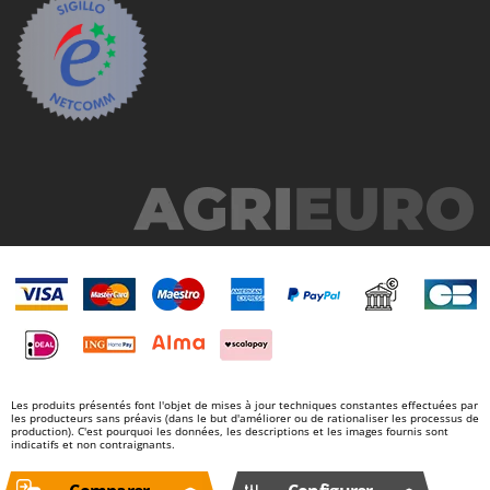
Stiga
Stocker
Sunseeker
T
Tecla
TecnoGen
Tellarini Pompe
Telwin
Tenco
Tineco
Titania
Tornado
Tre Spade
Les produits présentés font l'objet de mises à jour techniques constantes effectuées par
les producteurs sans préavis (dans le but d'améliorer ou de rationaliser les processus de
production). C'est pourquoi les données, les descriptions et les images fournis sont
Trev - Abrek - TecnoVIR
indicatifs et non contraignants.
Trotec