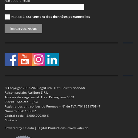
Adresse e-mail
Seven Italy
Shark
Une erreur est survenue
Acepto la
traitement des données personnelles
Silky
Simatech
Sirman
Skil
Smartwood
Smeg
Snapper
Solidur
© Copyright 2007-2026 AgriEuro. Tutti i diritti riservati
Raison sociale: AgriEuro S.R.L.
Spice Electronics
Adresse du siège social: Fraz. Petrognano 50/D
06049 – Spoleto – (PG)
Spiralmac
Registre des entreprises de Pérouse – N° de TVA IT01629170547
Numéro REA: 150802
Spring Protezione
Capital social: 5.000.000,00 €
Contacts
Spyro
Powered by Kaleido | Digital Productions - www.kalei.do
Stanley