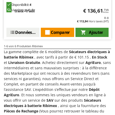
Scies alternatives à batterie
Intex
Disponibilité:
4
Scies de jardin télescopiques
€ 136,61
Livraison gratuite
TVA
Italyco
13 août - 17 août
Inclus
Sécateurs électriques à batterie
R-8
ITM
€ 113,84
Hors taxes (HT)
Sécateurs et Échenilloirs manuels
J
Données techniques
Comparer
Ajouter
Sécateurs pneumatiques
JOLLY ITALIA
Semoirs et Épandeurs d'engrais
K
1-6
von 6 Produkten Ribimex
Socs pour tracteur
KAAZ
La gamme complète de 6 modèles de
Sécateurs électriques à
Souffleurs aspirateurs pour Feuilles
Karcher
batterie Ribimex
, avec tarifs à partir de € 101.15 ,
En Stock
et
Livraison Gratuite
. Achetez directement sur
AgriEuro
, sans
Soufreuses - Poudreuses à dos
Kasco
intermédiaires et sans mauvaises surprises : à la différence
Soufreuses - Poudreuses pour tracteur
Kemper
des Marketplace qui ont recours à des revendeurs tiers (sans
services ni garanties), nous offrons un Service Direct et
Keter
T
Complet, en partant de conseils Avant-ventes jusqu’à
Taille-haies
KitchenAid
l’assistance SAV. L’expédition s’effectue par notre
Dépôt
Taille-haies à bras pour tracteur
AgriEuro
. Et nous sommes les uniques vendeurs en ligne à
Komo
vous offrir un service de
SAV
sur des produits
Sécateurs
Tarières
électriques à batterie Ribimex
, ainsi que la fourniture des
L
Tondeuses à Gazon
Laica
Pièces de Rechange
(Vous pourrez retrouver le tableau du