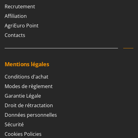
Master
Recrutement
Mastercook
Affiliation
Masterpro
AgriEuro Point
McCulloch
Contacts
MCH
Michelin
Mille
Mentions légales
Minox
Conditions d'achat
Mockmill
Modes de règlement
More than chef
Garantie Légale
MOSA
Droit de rétractation
MOVA
Mowox
Données personnelles
MTD
Sécurité
Cookies Policies