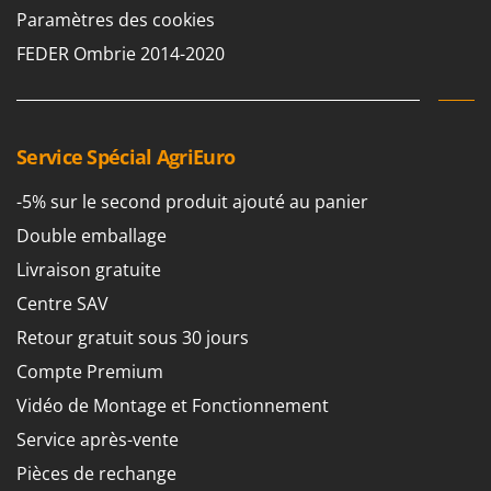
N
New O.M.R.A.
Paramètres des cookies
Nilfisk
FEDER Ombrie 2014-2020
Ninja
Novatec
Novital
Service Spécial AgriEuro
NuAir
-5% sur le second produit ajouté au panier
NuovaFac
Double emballage
O
Livraison gratuite
Officine Savioli
Centre SAV
Oliviero
Retour gratuit sous 30 jours
Olix
Compte Premium
OMA
Vidéo de Montage et Fonctionnement
Omas
Ompagrill
Service après-vente
Ooni
Pièces de rechange