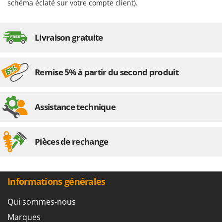
Tondeuses autoportées
schéma éclaté sur votre compte client).
Lampacrescia - MGM
Tondeuses débroussailleuses thermiques
Landxcape
Trancheuses
LAR Casalinghi
Livraison gratuite
Trancheuses de sol
Lavor
Transpalettes
Linea VZ
Remise 5% à partir du second produit
Treuils de débardage
Lisam
Tronçonneuses
Lotusgrill
Assistance technique
V
M
Vêtements de Sécurité
M.A.I.BO.
Vibroculteurs à tracteur
Macom
Pièces de rechange
Macte Ovens
Makita
Informations générales
MAMMAMIA
Marcato
Qui sommes-nous
Marina Systems
Marques