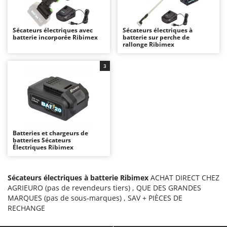
Autolaveuses
Ambrogio Robot
Autres produits
Annovi Reverberi
Sécateurs électriques avec
Sécateurs électriques à
batterie incorporée Ribimex
ANTHBOT
batterie sur perche de
B
rallonge Ribimex
Balayeuses
Archman
Bancs de scie pour le bois - Scies à bûches
3
Arco
Barbecues
Ardes
Bennes pour tracteur
Argo
Brosses pour sols extérieurs
Ariete
Brouettes à moteur
Artus
Batteries et chargeurs de
batteries Sécateurs
Broyeurs à axe horizontal pour tracteur
Attila
Électriques Ribimex
Broyeurs de branches et végétaux
Ausonia
Butteurs pour tracteur
Awelco
Sécateurs électriques à batterie Ribimex
ACHAT DIRECT CHEZ
AGRIEURO (pas de revendeurs tiers) , QUE DES GRANDES
C
B
MARQUES (pas de sous-marques) , SAV + PIÈCES DE
Chargeurs de batterie - Démarreurs
Baesso
RECHANGE
Charrues pour tracteur
Bahco