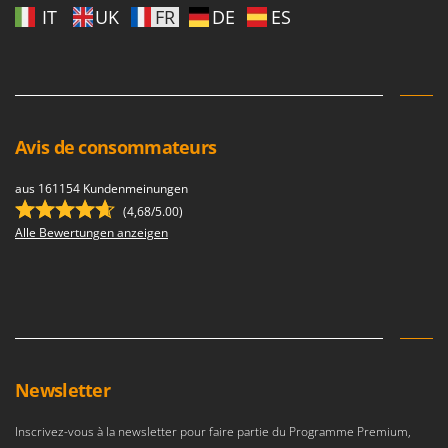
Resto Italia
IT
UK
FR
DE
ES
Ribimex
Ripartrak
Ritter
River Systems
Avis de consommateurs
Robomow
Rossofuoco
aus 161154 Kundenmeinungen
(4,68/5.00)
Rover Pompe
Alle Bewertungen anzeigen
Royal Food
Ryobi
S
S.T.P.
Santos
Newsletter
Sbaraglia
Schnitzer
Inscrivez-vous à la newsletter pour faire partie du Programme Premium,