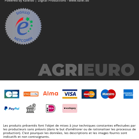
Powered by Kaleido | Digital Productions - www.kalei.do
Stiga
Stocker
Sunseeker
T
Tecla
TecnoGen
Tellarini Pompe
Telwin
Tenco
Tineco
Titania
Tornado
Tre Spade
Trev - Abrek - TecnoVIR
Les produits présentés font l'objet de mises à jour techniques constantes effectuées par
les producteurs sans préavis (dans le but d'améliorer ou de rationaliser les processus de
Trotec
production). C'est pourquoi les données, les descriptions et les images fournis sont
indicatifs et non contraignants.