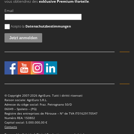
vous obtiendrez des
exklusive Premium-Vorteile
.
Seven Italy
Email
Shark
Silky
Es ist ein Fehler aufgetreten
Acepto la
Datenschutzbestimmungen
Simatech
Sirman
Skil
Smartwood
Smeg
Snapper
Solidur
Spice Electronics
© Copyright 2007-2026 AgriEuro. Tutti i diritti riservati
Raison sociale: AgriEuro S.R.L.
Spiralmac
Adresse du siège social: Fraz. Petrognano 50/D
06049 – Spoleto – (PG)
Spring Protezione
Registre des entreprises de Pérouse – N° de TVA IT01629170547
Numéro REA: 150802
Spyro
Capital social: 5.000.000,00 €
Contacts
Stanley