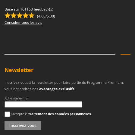
Tondeuses autoportées
Lampacrescia - MGM
Basé sur 161160 feedback(s)
Tondeuses débroussailleuses thermiques
Landxcape
(4,68/5.00)
Trancheuses
LAR Casalinghi
Consulter tous les avis
Trancheuses de sol
Lavor
Transpalettes
Linea VZ
Treuils de débardage
Lisam
Tronçonneuses
Lotusgrill
V
Newsletter
M
Vêtements de Sécurité
M.A.I.BO.
Vibroculteurs à tracteur
Inscrivez-vous à la newsletter pour faire partie du Programme Premium,
Macom
vous obtiendrez des
avantages exclusifs
.
Macte Ovens
Adresse e-mail
Makita
MAMMAMIA
Une erreur est survenue
J'accepte le
traitement des données personnelles
Marcato
Marina Systems