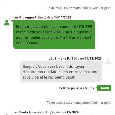
Comet
F
Texte traduit automatiquement
Voir l'original
Fendeuses à bois
Cresco
dès
Giuseppa
P.
(Italy)
date
14/11/2023
Filets pour la Récolte des olives
Cruccolini
Filtres pour vin et huile
Bonjour. Je voulais savoir comment UTILISER
CTEK
le récipient sous vide 20x13 h8. Ce qu'il faut
Floconneuses
pour emballer sous vide. Y a-t-il une vidéo ?
D
Fouloirs - Égrappoirs
Dal Degan
Code 000406
Fourches pour tracteur
DCG
Fours d'extérieur - intérieur pour pizza et cuisine
Deca
dès
Simone
P.
(TO)
date
15/11/2023
Fours électriques
DeWalt
Bonjour, Vous avez besoin du tuyau
d'aspiration qui fait le lien entre la machine
Fraises à neige
Di Martino
sous vide et le récipient. Salut
Fraises rotatives pour tracteur
Diavola Pro
Friteuses sans huile
Oui
(0)
Cette réponse a été utile ?
Diesse
Docma
G
Générateurs d'air chaud
Texte traduit automatiquement
Voir l'original
Dominion
Godets à terre basculants pour tracteur
Dreame
dès
Paolo Alessandro
C.
(MI)
date
6/11/2024