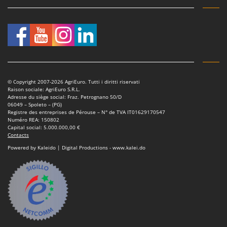
Master
Mastercook
Masterpro
McCulloch
MCH
Michelin
© Copyright 2007-2026 AgriEuro. Tutti i diritti riservati
Raison sociale: AgriEuro S.R.L.
Mille
Adresse du siège social: Fraz. Petrognano 50/D
06049 – Spoleto – (PG)
Minox
Registre des entreprises de Pérouse – N° de TVA IT01629170547
Numéro REA: 150802
Mockmill
Capital social: 5.000.000,00 €
Contacts
More than chef
Powered by Kaleido | Digital Productions - www.kalei.do
MOSA
MOVA
Mowox
MTD