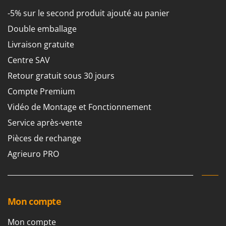
Pulvérisateurs
GRIFO
-5% sur le second produit ajouté au panier
Pulvérisateurs portés
GVS
Double emballage
GYS
R
Livraison gratuite
Rafraîchisseurs d'air par évaporation
Centre SAV
H
Rampes de chargement en aluminium
Hailo
Retour gratuit sous 30 jours
Râpes à fromage électriques
Helvi
Compte Premium
Râteaux pour tracteur
Henx
Vidéo de Montage et Fonctionnement
Remplisseuses
HiKOKI
Service après-vente
Robots nettoyeurs de piscine
Honda
Pièces de rechange
Robots Tondeuses
I
Agrieuro PRO
Rogneuses de souches
Idromatic
Rouleaux pour tracteur
Il-Tec
Imperia
S
Scies à os
Mon compte
Infaco
Scies à Ruban
Intec
Mon compte