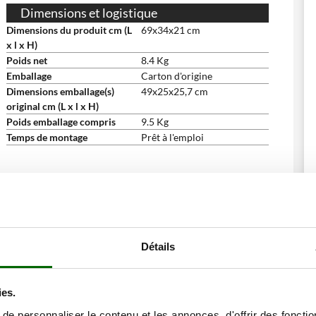
Dimensions et logistique
Dimensions du produit cm (L
69x34x21 cm
x l x H)
Poids net
8.4 Kg
Emballage
Carton d'origine
Dimensions emballage(s)
49x25x25,7 cm
original cm (L x l x H)
Poids emballage compris
9.5 Kg
Temps de montage
Prêt à l'emploi
ents ont consulté également ces articles:
Détails
ies.
e personnaliser le contenu et les annonces, d'offrir des fonctio