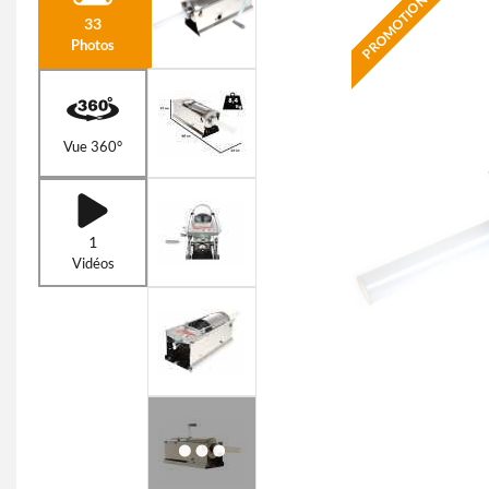
PROMOTION
33
Photos
Vue 360°
1
Vidéos