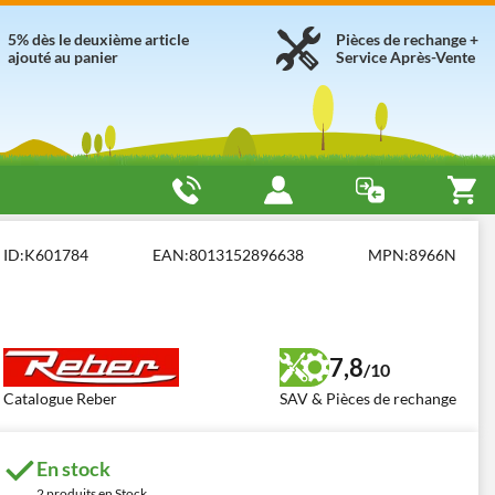
5% dès le deuxième article
Pièces de rechange +
ajouté au panier
Service Après-Vente
ID:
K601784
EAN:
8013152896638
MPN:
8966N
7,8
/10
Catalogue Reber
SAV & Pièces de rechange
En stock
2 produits en Stock