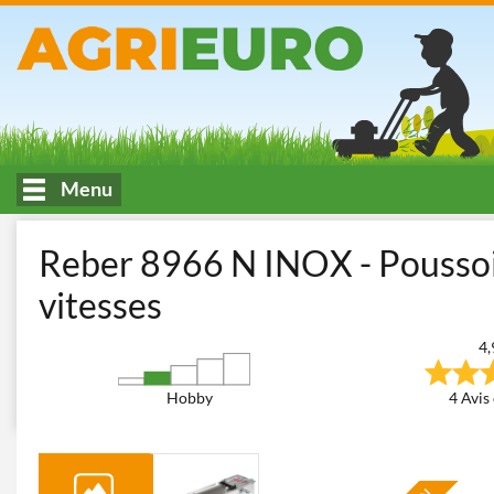
Menu
Accueil
Cuisine et transformation des aliments
Poussoirs à sau
Reber 8966 N INOX - Poussoir
vitesses
4,
Hobby
4 Avis 