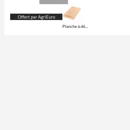
Offert par AgriEuro
Planche à découper en bois massif