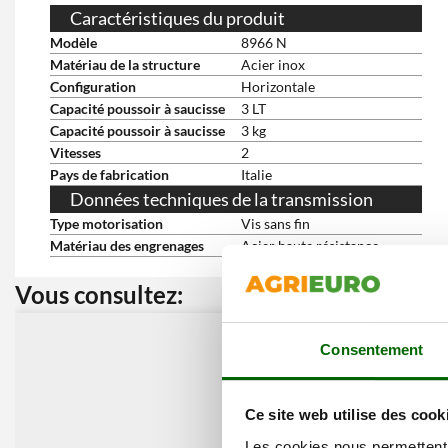
Caractéristiques du produit
Modèle
8966 N
Matériau de la structure
Acier inox
Configuration
Horizontale
Capacité poussoir à saucisse
3 LT
Capacité poussoir à saucisse
3 kg
Vitesses
2
Pays de fabrication
Italie
Données techniques de la transmission
Type motorisation
Vis sans fin
Matériau des engrenages
Acier haute résistance
Vous consultez:
Nos cli
Consentement
Ce site web utilise des cook
Les cookies nous permettent d