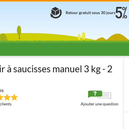
Retour gratuit sous 30 jours
cisse
Poussoirs à saucisse Manuels en ACIER INOX
Reber 8966 N
 à saucisses manuel 3 kg - 2
96
clients
Ajouter une question