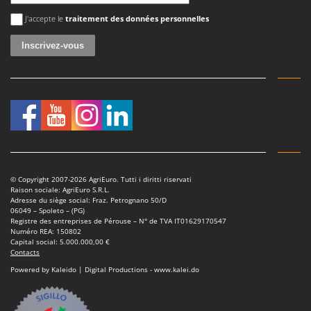
Master
Une erreur est survenue
J'accepte le
traitement des données personnelles
Mastercook
Masterpro
McCulloch
MCH
Michelin
Mille
Minox
Mockmill
© Copyright 2007-2026 AgriEuro. Tutti i diritti riservati
Raison sociale: AgriEuro S.R.L.
More than chef
Adresse du siège social: Fraz. Petrognano 50/D
06049 – Spoleto – (PG)
MOSA
Registre des entreprises de Pérouse – N° de TVA IT01629170547
Numéro REA: 150802
MOVA
Capital social: 5.000.000,00 €
Contacts
Mowox
Powered by Kaleido | Digital Productions - www.kalei.do
MTD