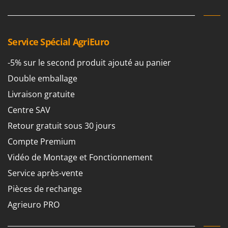
Pulvérisateurs
GRIFO
Pulvérisateurs portés
GVS
GYS
Service Spécial AgriEuro
R
Rafraîchisseurs d'air par évaporation
H
-5% sur le second produit ajouté au panier
Rampes de chargement en aluminium
Hailo
Double emballage
Râpes à fromage électriques
Helvi
Livraison gratuite
Râteaux pour tracteur
Henx
Centre SAV
Remplisseuses
HiKOKI
Robots nettoyeurs de piscine
Retour gratuit sous 30 jours
Honda
Robots Tondeuses
Compte Premium
I
Rogneuses de souches
Vidéo de Montage et Fonctionnement
Idromatic
Rouleaux pour tracteur
Service après-vente
Il-Tec
Pièces de rechange
Imperia
S
Scies à os
Agrieuro PRO
Infaco
Scies à Ruban
Intec