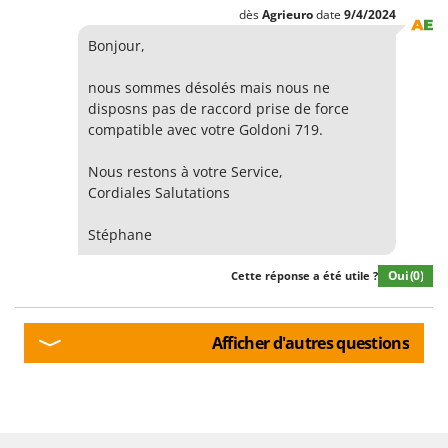
Groupes électrogènes
dès
Agrieuro
date
9/4/2024
E
Gyrobroyeurs à lame pour tracteur
EcoFlow
Bonjour,
Edilmark
H
nous sommes désolés mais nous ne
Haches - Cognées et Hachettes
Effeuno
disposns pas de raccord prise de force
Hachoirs à viande
compatible avec votre Goldoni 719.
Einhell
Herses à Dents
Elegen
Nous restons à votre Service,
Herses Rotatives
Cordiales Salutations
Energy Gruppi
Enotecnica Pillan
L
Stéphane
Lames à neige
Eschenfelder
Lames niveleuses pour tracteur
Oui
(0)
Cette réponse a été utile ?
EuroMech
Lave-vitres
Eurosystems
Lieuses électriques pour vignes
Afficher d'autres questions
F
FAC
M
Machines à pâtes
Fama Industrie
Machines de nettoyage pour panneaux photovoltaïques et surfaces vitrées
Famag