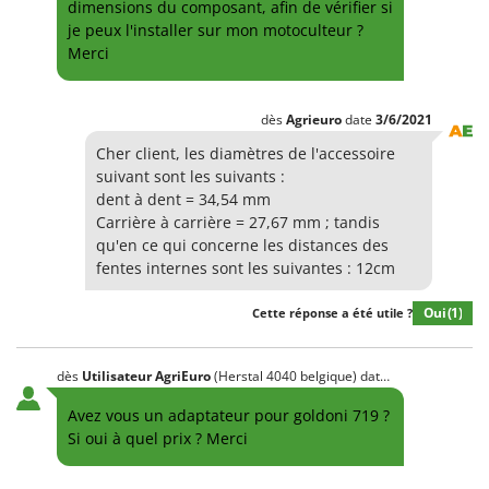
dimensions du composant, afin de vérifier si
Comet
F
je peux l'installer sur mon motoculteur ?
Fendeuses à bois
Cresco
Merci
Filets pour la Récolte des olives
Cruccolini
Filtres pour vin et huile
CTEK
dès
Agrieuro
date
3/6/2021
Floconneuses
Cher client, les diamètres de l'accessoire
D
Fouloirs - Égrappoirs
suivant sont les suivants :
Dal Degan
dent à dent = 34,54 mm
Fourches pour tracteur
DCG
Carrière à carrière = 27,67 mm ; tandis
Fours d'extérieur - intérieur pour pizza et cuisine
qu'en ce qui concerne les distances des
Deca
fentes internes sont les suivantes : 12cm
Fours électriques
DeWalt
Fraises à neige
Di Martino
Oui
(1)
Cette réponse a été utile ?
Fraises rotatives pour tracteur
Diavola Pro
Friteuses sans huile
Diesse
dès
Utilisateur AgriEuro
(Herstal 4040 belgique)
date
24/3/2024
Docma
Avez vous un adaptateur pour goldoni 719 ?
G
Générateurs d'air chaud
Si oui à quel prix ? Merci
Dominion
Godets à terre basculants pour tracteur
Dreame