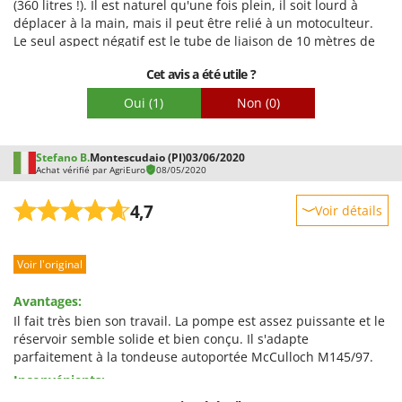
(360 litres !). Il est naturel qu'une fois plein, il soit lourd à
Troy-Bilt
Facilité de montage
déplacer à la main, mais il peut être relié à un motoculteur.
Emballage
Le seul aspect négatif est le tube de liaison de 10 mètres de
U
long entre le canon et l'arme : il peut facilement s'emmêler.
Udor
Cet avis a été utile ?
Unger
Oui
(1)
Non
(0)
V
Verdemax
Stefano B.
Montescudaio (PI)
03/06/2020
Vesco
Achat vérifié par AgriEuro
08/05/2020
Volpi
4,7
Voir détails
W
Robustesse
Waldner
Voir l'original
Prestations
Weber
Facilité d'utilisation
WIDU
Avantages:
Qualité / Prix
Il fait très bien son travail. La pompe est assez puissante et le
Wiper EcoRobot
réservoir semble solide et bien conçu. Il s'adapte
Facilité de montage
Wolf Garten
parfaitement à la tondeuse autoportée McCulloch M145/97.
Emballage
Inconvénients:
Wortex
Il pourrait être moins cher.