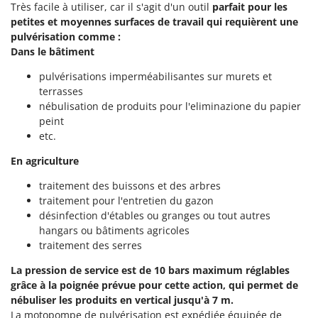
Très facile à utiliser, car il s'agit d'un outil
parfait pour les
Groupes électrogènes
petites et moyennes surfaces de travail qui requièrent une
E
Gyrobroyeurs à lame pour tracteur
EcoFlow
pulvérisation comme :
Dans le bâtiment
Edilmark
H
Haches - Cognées et Hachettes
Effeuno
pulvérisations imperméabilisantes sur murets et
terrasses
Hachoirs à viande
Einhell
nébulisation de produits pour l'eliminazione du papier
Herses à Dents
Elegen
peint
Herses Rotatives
etc.
Energy Gruppi
Enotecnica Pillan
En agriculture
L
Lames à neige
Eschenfelder
traitement des buissons et des arbres
Lames niveleuses pour tracteur
traitement pour l'entretien du gazon
EuroMech
désinfection d'étables ou granges ou tout autres
Lave-vitres
Eurosystems
hangars ou bâtiments agricoles
Lieuses électriques pour vignes
traitement des serres
F
FAC
La pression de service est de 10 bars maximum réglables
M
Machines à pâtes
grâce à la poignée prévue pour cette action, qui permet de
Fama Industrie
nébuliser les produits en vertical jusqu'à 7 m.
Machines de nettoyage pour panneaux photovoltaïques et surfaces vitrées
Famag
La motopompe de pulvérisation est expédiée équipée de