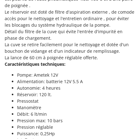
Tondeuses autoportées
Lampacrescia - MGM
de poignée .
Tondeuses débroussailleuses thermiques
Le réservoir est doté de filtre d'aspiration externe , de comode
Landxcape
accès pour le nettoyage et l'entretien ordinaire , pour éviter
Trancheuses
LAR Casalinghi
les blocages du système hydraulique de la pompe.
Trancheuses de sol
Lavor
Détail du filtre de la cuve qui évite l'entrée d'impurité en
phase de chargement.
Transpalettes
Linea VZ
La cuve se retire facilement pour le nettoyage et dotée d'un
Treuils de débardage
Lisam
bouchon de vidange et d'un indicateur de remplissage.
Tronçonneuses
La lance de 60 cm à poignée réglable offerte.
Lotusgrill
Caractéristiques techniques:
V
M
Pompe: Ametek 12V
Vêtements de Sécurité
M.A.I.BO.
Alimentation: batterie 12V 5.5 A
Vibroculteurs à tracteur
Macom
Autonomie: 4 heures
Réservoir: 120 lt.
Macte Ovens
Pressostat
Makita
Manomètre
Débit: 6 lt/min
MAMMAMIA
Pression max: 10 bars
Marcato
Pression réglable
Marina Systems
Puissance: 0,25Hp