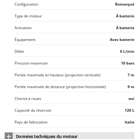
Oriental Koshin
Configuration
Remorqué
Outdoorchef
Type de moteur
À batterie
P
Activation
À batterie
Palazzetti
Équipement
Avec batterie
Palumbo Pavi
Partisani
Débit
6 L/min
Paterlini
Pression maximum
10 bars
Philips
Portée maximale en hauteur (projection verticale)
7 m
Pramac
Prismafood
Portée maximale de distance (projection horizontale)
9 m
Chariot à roues
oui
R
R.G.V.
Capacité du réservoir
120 L
Rato
Pays de fabrication
Italie
Reber
Redback
Données techniques du moteur