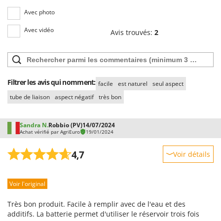
Stiga
Avec photo
Stocker
Avec vidéo
Avis trouvés:
2
Sunseeker
T
Tecla
TecnoGen
Filtrer les avis qui nomment:
facile
est naturel
seul aspect
Tellarini Pompe
tube de liaison
aspect négatif
très bon
Telwin
Tenco
Sandra N.
Robbio (PV)
14/07/2024
Achat vérifié par AgriEuro
19/01/2024
Tineco
Titania
4,7
Voir détails
Tornado
Robustesse
Tre Spade
Voir l'original
Prestations
Trev - Abrek - TecnoVIR
Facilité d'utilisation
Très bon produit. Facile à remplir avec de l'eau et des
Trotec
Qualité / Prix
additifs. La batterie permet d'utiliser le réservoir trois fois