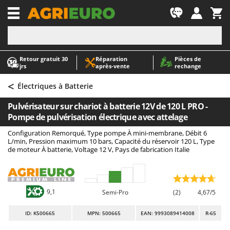
-1
Retour gratuit 30
Réparation
Pièces de
A
A
jrs
après‑vente
rechange
Abris de jardin
ABAC
<
Accessoires pour tracteurs tondeuses autoportés
AgriEuro Premium
Électriques à Batterie
Aérateurs Scarificateurs pour gazon
AgriEuro TOP-LINE
Pulvérisateur sur chariot à batterie 12V de 120 L PRO -
Arracheuses de pommes de terre pour tracteur
AGT
Pompe de pulvérisation électrique avec attelage
Aspirateurs - Balais Électriques
Aima
Configuration Remorqué, Type pompe À mini-membrane, Débit 6
L/min, Pression maximum 10 bars, Capacité du réservoir 120 L, Type
Aspirateurs à cendres
Airmec
de moteur À batterie, Voltage 12 V, Pays de fabrication Italie
Aspirateurs à feuilles sur roues
AL-KO
Aspirateurs de piscine
ALA 2000
Aspirateurs Multifonctions
Alce
9,1
Semi-Pro
(2)
4,67/5
Atomiseurs agricoles pour tracteurs
Alpina
ID
: K500665
MPN: 500665
EAN: 9993089414008
R-65
Atomiseurs pour traitements
Ama