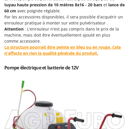
Machines pour la transformation des fruits
Famur
tuyau haute pression de 10 mètres 8x16 - 20 bars
et
lance de
Machines sous vide
60 cm
avec poignée réglable.
FARMER
Par les accessoires disponibles, il sera possible d'acquérir un
Motobineuses
FBC
enrouleur pratique à monter sur votre pulvérisateur .
Motoculteurs
Attention
: L'enrouleur n'est pas compris dans le prix de la
Ferrari Group
machine, mais doit être éventuellement ajouté en plus
Motofaucheuses
Ferroni
comme accessoire.
Motopompes pour irrigation
La structure pourrait être peinte en bleu ou en rouge. Cela
Ferrua
n'affecte en rien la qualité générale du produit.
Moulins à céréales électriques
FIAC
Moulins à farine
FIEM
Pompe électrique et batterie de 12V
Fimar
N
Nettoyeurs et Balais à vapeur
FINI
Nettoyeurs haute pression
Fiorentini
Nettoyeurs tapis, moquettes et tapisseries
Fiskars
Flymo
P
Peignes vibreurs et Secoueurs à olives
Fontana Forni
Pelles rétros pour tracteur
Forest Master