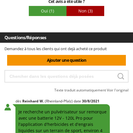
Cet avis a été utile ?
Worx
Oui
(1)
Non
(3)
Y
Yard Force
Z
Zanon
Questions/Réponses
Zephir
Demandez à tous les clients qui ont dejà acheté ce produit
ZGrills
Ajouter une question
Zodiac
Zomax
Texte traduit automatiquement
Voir l'original
dès
Reinhard
W.
(Rheinland-Pfalz)
date
30/8/2021
Je recherche un pulvérisateur sur remorque
avec une batterie 12V - 120L Pro pour
l'application d'herbicides et d'engrais
liquides sur un terrain de sport, environ 4