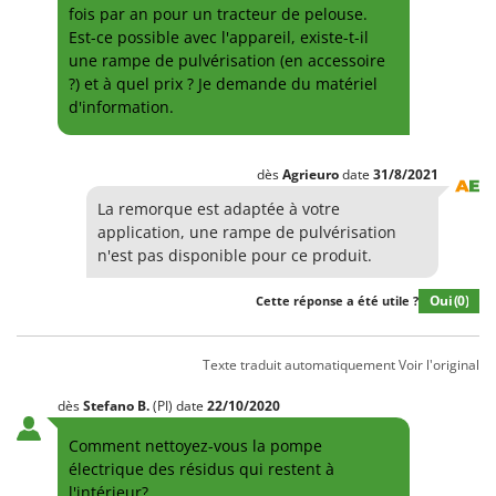
fois par an pour un tracteur de pelouse.
Est-ce possible avec l'appareil, existe-t-il
une rampe de pulvérisation (en accessoire
?) et à quel prix ? Je demande du matériel
d'information.
dès
Agrieuro
date
31/8/2021
La remorque est adaptée à votre
application, une rampe de pulvérisation
n'est pas disponible pour ce produit.
Oui
(0)
Cette réponse a été utile ?
Texte traduit automatiquement
Voir l'original
dès
Stefano
B.
(PI)
date
22/10/2020
Comment nettoyez-vous la pompe
électrique des résidus qui restent à
l'intérieur?