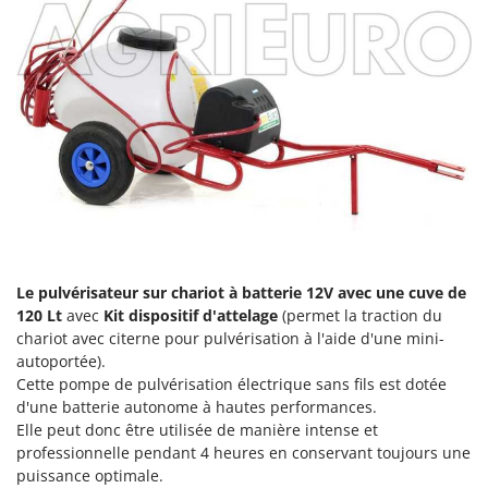
Comet
F
Fendeuses à bois
Cresco
Filets pour la Récolte des olives
Cruccolini
Filtres pour vin et huile
CTEK
Floconneuses
D
Fouloirs - Égrappoirs
Dal Degan
Fourches pour tracteur
DCG
Fours d'extérieur - intérieur pour pizza et cuisine
Deca
Fours électriques
DeWalt
Le pulvérisateur sur chariot à batterie 12V avec une cuve de
Fraises à neige
Di Martino
120 Lt
avec
Kit dispositif d'attelage
(permet la traction du
chariot avec citerne pour pulvérisation à l'aide d'une mini-
Fraises rotatives pour tracteur
Diavola Pro
autoportée).
Friteuses sans huile
Diesse
Cette pompe de pulvérisation électrique sans fils est dotée
d'une batterie autonome à hautes performances.
Docma
G
Elle peut donc être utilisée de manière intense et
Générateurs d'air chaud
Dominion
professionnelle pendant 4 heures en conservant toujours une
Godets à terre basculants pour tracteur
Dreame
puissance optimale.