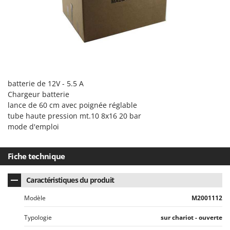
N
New O.M.R.A.
Nilfisk
Ninja
Novatec
Novital
NuAir
batterie de 12V - 5.5 A
Chargeur batterie
NuovaFac
lance de 60 cm avec poignée réglable
tube haute pression mt.10 8x16 20 bar
O
mode d'emploi
Officine Savioli
Oliviero
Fiche technique
Olix
OMA
Caractéristiques du produit
Omas
Modèle
M2001112
Ompagrill
Typologie
sur chariot - ouverte
Ooni