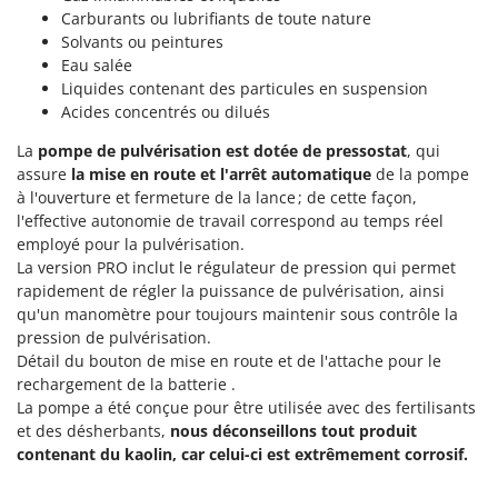
Pulvérisateurs
GRIFO
Carburants ou lubrifiants de toute nature
Pulvérisateurs portés
Solvants ou peintures
GVS
Eau salée
GYS
Liquides contenant des particules en suspension
R
Rafraîchisseurs d'air par évaporation
Acides concentrés ou dilués
H
Rampes de chargement en aluminium
Hailo
La
pompe de pulvérisation est dotée de pressostat
, qui
Râpes à fromage électriques
assure
la mise en route et l'arrêt automatique
de la pompe
Helvi
à l'ouverture et fermeture de la lance ; de cette façon,
Râteaux pour tracteur
Henx
l'effective autonomie de travail correspond au temps réel
Remplisseuses
employé pour la pulvérisation.
HiKOKI
La version PRO inclut le régulateur de pression qui permet
Robots nettoyeurs de piscine
Honda
rapidement de régler la puissance de pulvérisation, ainsi
Robots Tondeuses
qu'un manomètre pour toujours maintenir sous contrôle la
I
pression de pulvérisation.
Rogneuses de souches
Idromatic
Détail du bouton de mise en route et de l'attache pour le
Rouleaux pour tracteur
Il-Tec
rechargement de la batterie .
La pompe a été conçue pour être utilisée avec des fertilisants
Imperia
S
et des désherbants,
nous déconseillons tout produit
Scies à os
Infaco
contenant du kaolin, car celui-ci est extrêmement corrosif.
Scies à Ruban
Intec