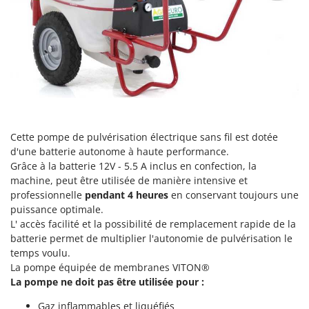
Perches Élagueuses
Francini
Pétrins à Spirale
G
Piscines
G3 Ferrari
Planteuses de pommes de terre pour tracteur
Gardena
Plateaux de coupe pour tracteur
Garofalo
Plumeuses
GeoTech
Pompes d'irrigation à tracteur
GeoTech Pro
Cette pompe de pulvérisation électrique sans fil est dotée
Pompes de transfert
d'une batterie autonome à haute performance.
Gierre
Grâce à la batterie 12V - 5.5 A inclus en confection, la
Pompes immergées électriques
Ginko - MGM
machine, peut être utilisée de manière intensive et
Postes à souder
professionnelle
pendant 4 heures
en conservant toujours une
Gipeco
puissance optimale.
Poussoirs à saucisse
Girmi
L' accès facilité et la possibilité de remplacement rapide de la
Power Stations - Batteries - Centrales électriques portables
GRAEF
batterie permet de multiplier l'autonomie de pulvérisation le
Presses à pellets
temps voulu.
Gre
La pompe équipée de membranes VITON®
Pressoirs à fruits
GreenBay
La pompe ne doit pas être utilisée pour :
Pressoirs à Raisin
Greenworks
Gaz inflammables et liquéfiés