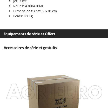
Jet: 7 mt.
Master
Roues: 4.80/4.00-8
Mastercook
Dimensions: 65x150x70 cm
Poids: 40 Kg
Masterpro
McCulloch
MCH
Équipements de série et Offert
Michelin
Mille
Accessoires de série et gratuits
Minox
Mockmill
More than chef
MOSA
MOVA
Mowox
MTD