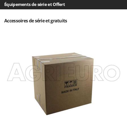
Master
Équipements de série et Offert
Mastercook
Masterpro
Accessoires de série et gratuits
McCulloch
MCH
Michelin
Mille
Minox
Mockmill
More than chef
MOSA
MOVA
Mowox
MTD