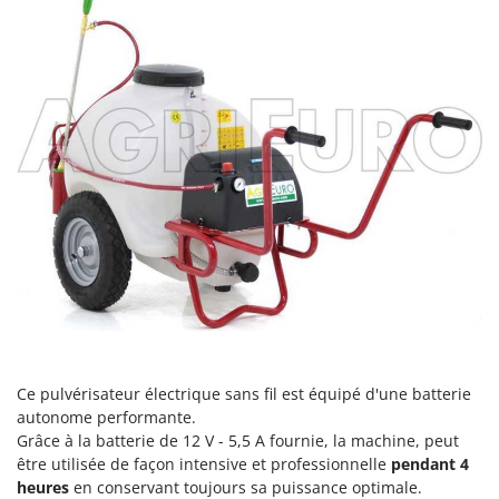
Perches Élagueuses
Francini
Pétrins à Spirale
G
Piscines
G3 Ferrari
Planteuses de pommes de terre pour tracteur
Gardena
Plateaux de coupe pour tracteur
Garofalo
Plumeuses
GeoTech
Pompes d'irrigation à tracteur
GeoTech Pro
Pompes de transfert
Gierre
Pompes immergées électriques
Ginko - MGM
Postes à souder
Gipeco
Poussoirs à saucisse
Girmi
Power Stations - Batteries - Centrales électriques portables
GRAEF
Ce pulvérisateur électrique sans fil est équipé d'une batterie
Presses à pellets
Gre
autonome performante.
Pressoirs à fruits
Grâce à la batterie de 12 V - 5,5 A fournie, la machine, peut
GreenBay
être utilisée de façon intensive et professionnelle
pendant 4
Pressoirs à Raisin
Greenworks
heures
en conservant toujours sa puissance optimale.