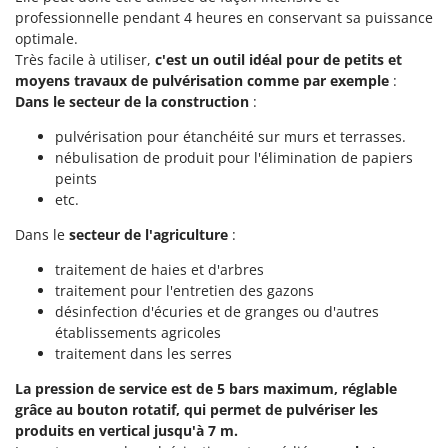
Groupes électrogènes
professionnelle pendant 4 heures en conservant sa puissance
E
optimale.
Gyrobroyeurs à lame pour tracteur
EcoFlow
Très facile à utiliser,
c'est un outil idéal pour de petits et
Edilmark
moyens travaux de pulvérisation comme par exemple
:
H
Haches - Cognées et Hachettes
Dans le secteur de la construction
:
Effeuno
Hachoirs à viande
Einhell
pulvérisation pour étanchéité sur murs et terrasses.
nébulisation de produit pour l'élimination de papiers
Herses à Dents
Elegen
peints
Herses Rotatives
Energy Gruppi
etc.
Enotecnica Pillan
L
Dans le
secteur de l'agriculture
:
Lames à neige
Eschenfelder
traitement de haies et d'arbres
Lames niveleuses pour tracteur
EuroMech
traitement pour l'entretien des gazons
Lave-vitres
désinfection d'écuries et de granges ou d'autres
Eurosystems
établissements agricoles
Lieuses électriques pour vignes
traitement dans les serres
F
FAC
M
La pression de service est de 5 bars maximum, réglable
Machines à pâtes
Fama Industrie
grâce au bouton rotatif, qui permet de pulvériser les
Machines de nettoyage pour panneaux photovoltaïques et surfaces vitrées
produits en vertical jusqu'à 7 m.
Famag