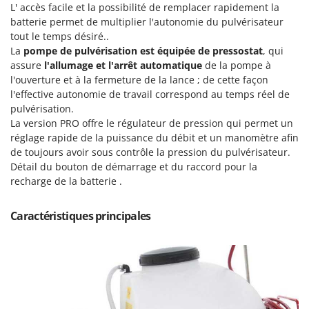
Pulvérisateurs
L' accès facile et la possibilité de remplacer rapidement la
GRIFO
batterie permet de multiplier l'autonomie du pulvérisateur
Pulvérisateurs portés
GVS
tout le temps désiré..
La
pompe de pulvérisation est équipée de pressostat
, qui
GYS
R
Rafraîchisseurs d'air par évaporation
assure
l'allumage et l'arrêt automatique
de la pompe à
l'ouverture et à la fermeture de la lance ; de cette façon
H
Rampes de chargement en aluminium
Hailo
l'effective autonomie de travail correspond au temps réel de
Râpes à fromage électriques
pulvérisation.
Helvi
La version PRO offre le régulateur de pression qui permet un
Râteaux pour tracteur
Henx
réglage rapide de la puissance du débit et un manomètre afin
Remplisseuses
de toujours avoir sous contrôle la pression du pulvérisateur.
HiKOKI
Détail du bouton de démarrage et du raccord pour la
Robots nettoyeurs de piscine
Honda
recharge de la batterie .
Robots Tondeuses
I
Rogneuses de souches
Caractéristiques principales
Idromatic
Rouleaux pour tracteur
Il-Tec
Imperia
S
Scies à os
Infaco
Scies à Ruban
Intec