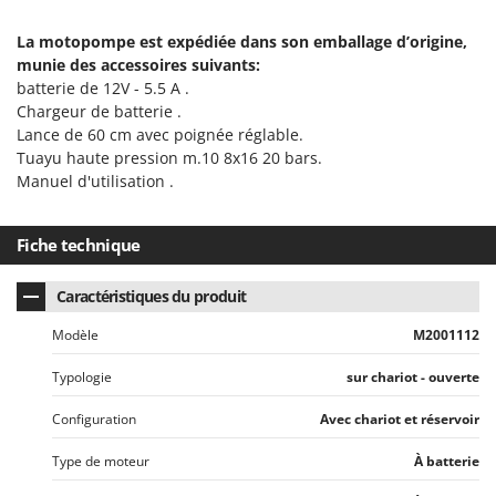
N
New O.M.R.A.
La motopompe est expédiée dans son emballage d’origine,
Nilfisk
munie des accessoires suivants:
Ninja
batterie de 12V - 5.5 A .
Chargeur de batterie .
Novatec
Lance de 60 cm avec poignée réglable.
Novital
Tuayu haute pression m.10 8x16 20 bars.
NuAir
Manuel d'utilisation .
NuovaFac
Fiche technique
O
Officine Savioli
Caractéristiques du produit
Oliviero
Modèle
M2001112
Olix
OMA
Typologie
sur chariot - ouverte
Omas
Configuration
Avec chariot et réservoir
Ompagrill
Type de moteur
À batterie
Ooni