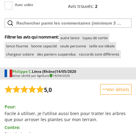
Stiga
Avec vidéo
Avis trouvés:
2
Stocker
Sunseeker
T
Filtrer les avis qui nomment:
autre lance
tuyau de sortie
Tecla
lance fournie
bonne capacité
seule personne
taille est idéale
TecnoGen
chargeur solaire
des paniers suspendus
raccords sont différents
Tellarini Pompe
Telwin
Philippe C.
Létra (Rhône)
14/05/2020
Tenco
Achat vérifié par AgriEuro
14/04/2020
Tineco
5,0
Voir détails
Titania
Robustesse
Tornado
Pour:
Prestations
Tre Spade
Facile à utiliser, je l'utilise aussi bien pour traiter les arbres
Facilité d'utilisation
que pour arroser les plantes sur mon terrain.
Trev - Abrek - TecnoVIR
Qualité / Prix
Contre:
Trotec
Rien à signaler
Facilité de montage