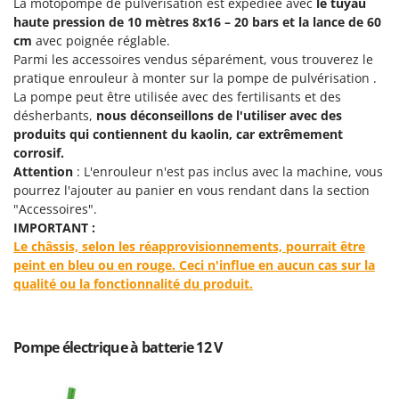
La motopompe de pulvérisation est expédiée avec
le tuyau
Machines pour la transformation des fruits
Famur
haute pression de 10 mètres 8x16 – 20 bars et la lance de 60
Machines sous vide
FARMER
cm
avec poignée réglable.
Parmi les accessoires vendus séparément, vous trouverez le
Motobineuses
FBC
pratique enrouleur à monter sur la pompe de pulvérisation .
Motoculteurs
Ferrari Group
La pompe peut être utilisée avec des fertilisants et des
Motofaucheuses
désherbants,
nous déconseillons de l'utiliser avec des
Ferroni
produits qui contiennent du kaolin, car extrêmement
Motopompes pour irrigation
Ferrua
corrosif.
Moulins à céréales électriques
Attention
: L'enrouleur n'est pas inclus avec la machine, vous
FIAC
pourrez l'ajouter au panier en vous rendant dans la section
Moulins à farine
FIEM
"Accessoires".
Fimar
IMPORTANT :
N
Nettoyeurs et Balais à vapeur
Le châssis, selon les réapprovisionnements, pourrait être
FINI
peint en bleu ou en rouge. Ceci n'influe en aucun cas sur la
Nettoyeurs haute pression
Fiorentini
qualité ou la fonctionnalité du produit.
Nettoyeurs tapis, moquettes et tapisseries
Fiskars
Flymo
P
Pompe électrique à batterie 12 V
Peignes vibreurs et Secoueurs à olives
Fontana Forni
Pelles rétros pour tracteur
Forest Master