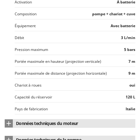
Activation
À batterie
Oriental Koshin
Outdoorchef
Composition
pompe + chariot + cuve
Équipement
Avec batterie
P
Palazzetti
Débit
3 L/min
Palumbo Pavi
Partisani
Pression maximum
5 bars
Paterlini
Portée maximale en hauteur (projection verticale)
7 m
Philips
Portée maximale de distance (projection horizontale)
9 m
Pramac
Chariot à roues
oui
Prismafood
Capacité du réservoir
120 L
R
R.G.V.
Pays de fabrication
Italie
Rato
Données techniques du moteur
Reber
Redback
Type de moteur
À batterie
Données techniques de la pompe