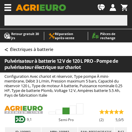
-1
Retour gratuit 30
Réparation
Pièces de
A
A
jrs
après‑vente
rechange
Abris de jardin
ABAC
<
Accessoires pour tracteurs tondeuses autoportés
AgriEuro Premium
Électriques à batterie
Aérateurs Scarificateurs pour gazon
AgriEuro TOP-LINE
Pulvérisateur à batterie 12 V de 120 L PRO - Pompe de
Arracheuses de pommes de terre pour tracteur
AGT
pulvérisateur électrique sur chariot
Aspirateurs - Balais Électriques
Aima
Configuration Avec chariot et réservoir, Type pompe À mini-
membrane, Débit 3 L/min, Pression maximum 5 bars, Capacité du
Aspirateurs à cendres
Airmec
réservoir 120 L, Type de moteur À batterie, Puissance nominale 0.25
HP, Type de batterie Plomb, Voltage 12 V, Ampères batterie 5.5 Ah,
Aspirateurs à feuilles sur roues
AL-KO
Pays de fabrication Italie
Aspirateurs de piscine
ALA 2000
Aspirateurs Multifonctions
Alce
Atomiseurs agricoles pour tracteurs
Alpina
9,1
Semi-Pro
(2)
5,0/5
Atomiseurs pour traitements
Ama
ID
: 100983
MPN: 100983
EAN: 8050246354216
R-62