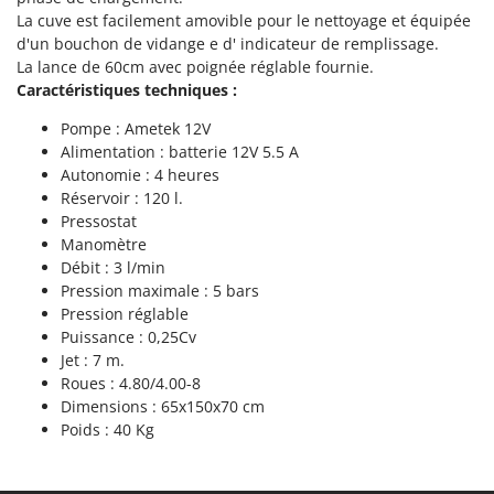
Tondeuses autoportées
Lampacrescia - MGM
La cuve est facilement amovible pour le nettoyage et équipée
Tondeuses débroussailleuses thermiques
d'un bouchon de vidange e d' indicateur de remplissage.
Landxcape
La lance de 60cm avec poignée réglable fournie.
Trancheuses
LAR Casalinghi
Caractéristiques techniques :
Trancheuses de sol
Lavor
Pompe : Ametek 12V
Transpalettes
Linea VZ
Alimentation : batterie 12V 5.5 A
Treuils de débardage
Autonomie : 4 heures
Lisam
Réservoir : 120 l.
Tronçonneuses
Lotusgrill
Pressostat
Manomètre
V
M
Vêtements de Sécurité
Débit : 3 l/min
M.A.I.BO.
Pression maximale : 5 bars
Vibroculteurs à tracteur
Macom
Pression réglable
Puissance : 0,25Cv
Macte Ovens
Jet : 7 m.
Makita
Roues : 4.80/4.00-8
MAMMAMIA
Dimensions : 65x150x70 cm
Poids : 40 Kg
Marcato
Marina Systems