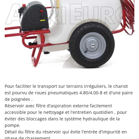
Scies alternatives à batterie
Intex
Scies de jardin télescopiques
Italyco
Sécateurs électriques à batterie
ITM
Sécateurs et Échenilloirs manuels
J
Sécateurs pneumatiques
JOLLY ITALIA
Semoirs et Épandeurs d'engrais
K
Socs pour tracteur
KAAZ
Souffleurs aspirateurs pour Feuilles
Karcher
Soufreuses - Poudreuses à dos
Kasco
Soufreuses - Poudreuses pour tracteur
Pour faciliter le transport sur terrains irréguliers, le chariot
Kemper
est pourvu de roues pneumatiques 4.80/4.00-8 et d'une paire
Keter
T
de poignées .
Taille-haies
Réservoir avec filtre d'aspiration externe facilement
KitchenAid
accessible pour le nettoyage et l'entretien quotidien , pour
Taille-haies à bras pour tracteur
Komo
éviter des bloccages dans le système hydraulique de la
Tarières
pompe.
L
Tondeuses à Gazon
Détail du filtre du réservoir qui évite l'entrée d'impurité en
Laica
phase de chargement.