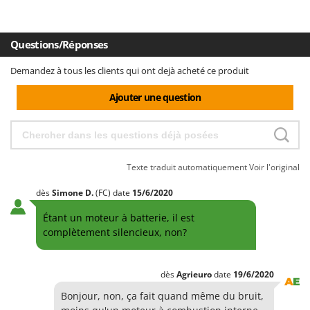
Worx
paniers. La pompe pulvérisateur Wheelbarrow coûte moins
cher que prévu, nous étudions donc un chargeur solaire.
Y
Inconvénients:
Questions/Réponses
Yard Force
Rien à dire ici.
Demandez à tous les clients qui ont dejà acheté ce produit
Z
Zanon
Ajouter une question
Zephir
ZGrills
Zodiac
Texte traduit automatiquement
Voir l'original
Zomax
dès
Simone
D.
(FC)
date
15/6/2020
Étant un moteur à batterie, il est
complètement silencieux, non?
dès
Agrieuro
date
19/6/2020
Bonjour, non, ça fait quand même du bruit,