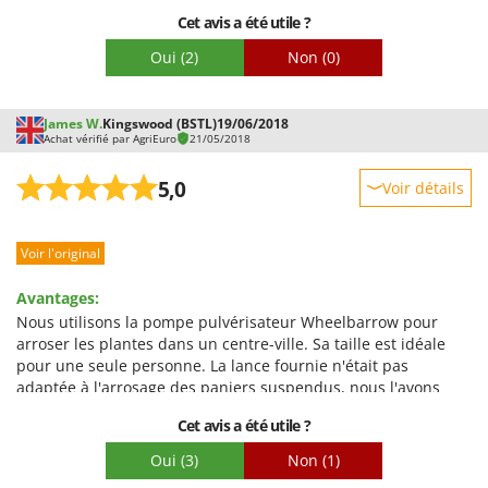
Troy-Bilt
Cet avis a été utile ?
Emballage
Oui
(2)
Non
(0)
U
Udor
Unger
James W.
Kingswood (BSTL)
19/06/2018
Achat vérifié par AgriEuro
21/05/2018
V
Verdemax
5,0
Voir détails
Vesco
Robustesse
Volpi
Voir l'original
Prestations
W
Facilité d'utilisation
Avantages:
Waldner
Qualité / Prix
Nous utilisons la pompe pulvérisateur Wheelbarrow pour
Weber
arroser les plantes dans un centre-ville. Sa taille est idéale
Facilité de montage
WIDU
pour une seule personne. La lance fournie n'était pas
Emballage
adaptée à l'arrosage des paniers suspendus, nous l'avons
Wiper EcoRobot
donc remplacée par une autre lance. Les raccords sont
Cet avis a été utile ?
Wolf Garten
différents, nous avons donc également remplacé le tuyau de
sortie. La batterie semble avoir une bonne capacité et la
Oui
(3)
Non
(1)
Wortex
pompe fournit suffisamment de pression pour atteindre les