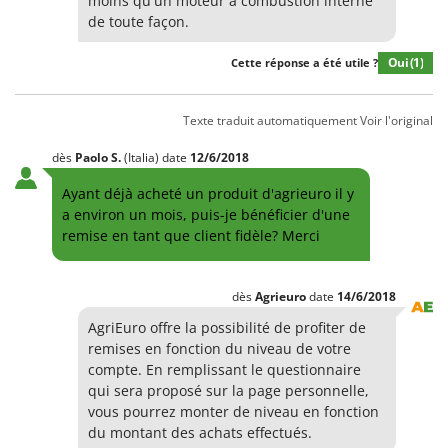
moins qu'un moteur à combustion interne
de toute façon.
Oui
(1)
Cette réponse a été utile ?
Texte traduit automatiquement
Voir l'original
dès
Paolo
S.
(Italia)
date
12/6/2018
Ayant déjà acheté un produit d'agrieuro il y
a environ un mois, puis-je bénéficier d'une
remise en tant que client fidèle? Merci
dès
Agrieuro
date
14/6/2018
AgriEuro offre la possibilité de profiter de
remises en fonction du niveau de votre
compte. En remplissant le questionnaire
qui sera proposé sur la page personnelle,
vous pourrez monter de niveau en fonction
du montant des achats effectués.