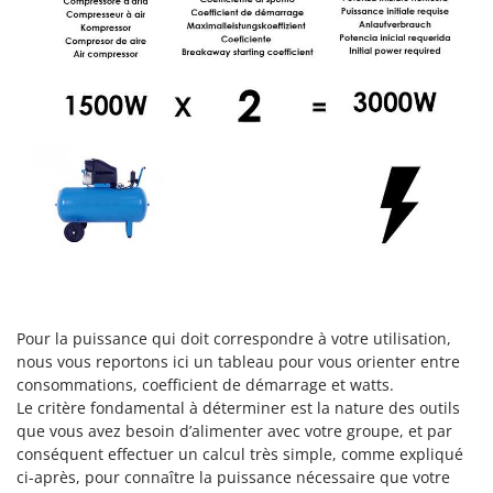
Resto Italia
Ribimex
Ripartrak
Ritter
River Systems
Robomow
Rossofuoco
Rover Pompe
Royal Food
Ryobi
Pour la puissance qui doit correspondre à votre utilisation,
S
nous vous reportons ici un tableau pour vous orienter entre
S.T.P.
consommations, coefficient de démarrage et watts.
Santos
Le critère fondamental à déterminer est la nature des outils
que vous avez besoin d’alimenter avec votre groupe, et par
Sbaraglia
conséquent effectuer un calcul très simple, comme expliqué
Schnitzer
ci-après, pour connaître la puissance nécessaire que votre