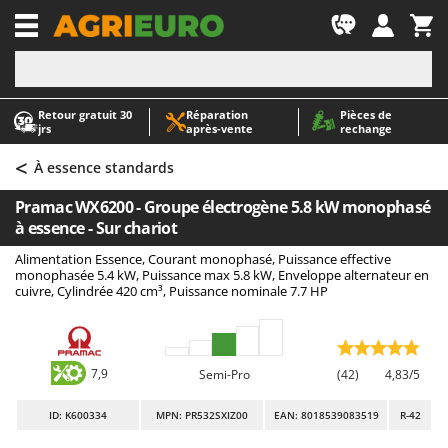
-1
Retour gratuit 30
Réparation
Pièces de
A
A
jrs
après‑vente
rechange
Abris de jardin
ABAC
<
Accessoires pour tracteurs tondeuses autoportés
AgriEuro Premium
À essence standards
Aérateurs Scarificateurs pour gazon
AgriEuro TOP-LINE
Pramac WX6200 - Groupe électrogène 5.8 kW monophasé
Arracheuses de pommes de terre pour tracteur
AGT
à essence - Sur chariot
Aspirateurs - Balais Électriques
Aima
Alimentation Essence, Courant monophasé, Puissance effective
monophasée 5.4 kW, Puissance max 5.8 kW, Enveloppe alternateur en
Aspirateurs à cendres
Airmec
cuivre, Cylindrée 420 cm³, Puissance nominale 7.7 HP
Aspirateurs à feuilles sur roues
AL-KO
Aspirateurs de piscine
ALA 2000
Aspirateurs Multifonctions
Alce
7,9
Semi-Pro
(42)
4,83/5
Atomiseurs agricoles pour tracteurs
Alpina
ID
: K600334
MPN: PR532SXIZ00
EAN: 8018539083519
R-42
Atomiseurs pour traitements
Ama