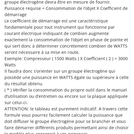
groupe électrogène devra être en mesure de fournir.
Seven Italy
Puissance requise = Consommation de l’objet X Coefficient de
Shark
démarrage
Silky
Le coefficient de démarrage est une caractéristique
fondamentale pour tout instrument qui fonctionne par
Simatech
courant électrique indiquant de combien augmente
Sirman
exactement la consommation de l’objet en phase de pointe et
qui sert donc à déterminer concrètement combien de WATTS
Skil
seront nécessaire à sa mise en route.
Smartwood
Exemple: Compresseur ( 1500 Watts ) X Coefficient ( 2 ) = 3000
Watts
Smeg
Il faudra donc s’orienter sur un groupe électrogène qui
Snapper
possède une puissance en WATTS égale ou supérieure à celle
Solidur
du résultat obtenu.
( * ) Vérifier la consommation du propre outil dans le manuel
Spice Electronics
d’utilisation ou d’entretien ou encore sur la plaque appliquée
Spiralmac
sur celui-ci.
ATTENTION: le tableau est purement indicatif. A travers cette
Spring Protezione
formule vous pourrez facilement calculer la puissance que
Spyro
doit diffuser le groupe électrogène pour se brancher et vous
faire démarrer différents produits permettant ainsi de choisir
Stanley
le modèle plus approprié à vos exigences.