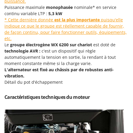
puissance.
Pulvérisateurs
GRIFO
Puissance maximale
monophasée
nominale* en service
Pulvérisateurs portés
continu variable LTP :
5,3 kW
GVS
* Cette dernière donnée
est la plus importante
puisqu'elle
GYS
R
indique ce que le groupe est réellement capable de fournir,
Rafraîchisseurs d'air par évaporation
de façon continu, pour faire fonctionner outils, équipements,
H
Rampes de chargement en aluminium
etc.
Hailo
Le
groupe électrogène WX 6200 sur chariot
est doté de
Râpes à fromage électriques
Helvi
technologie AVR :
c'est un dispositif qui règle
Râteaux pour tracteur
automatiquement la tension en sortie, la rendant à tout
Henx
moment constante même si la charge varie.
Remplisseuses
HiKOKI
L'alternateur est fixé au châssis par de robustes anti-
Robots nettoyeurs de piscine
Honda
vibration.
Robots Tondeuses
Détail du pot d'échappement
I
Rogneuses de souches
Idromatic
Caractéristiques techniques du moteur
Rouleaux pour tracteur
Il-Tec
Imperia
S
Scies à os
Infaco
Scies à Ruban
Intec