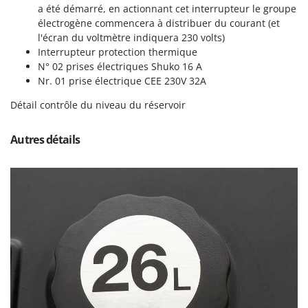
N
New O.M.R.A.
a été démarré, en actionnant cet interrupteur le groupe
électrogène commencera à distribuer du courant (et
Nilfisk
l'écran du voltmètre indiquera 230 volts)
Ninja
Interrupteur protection thermique
N° 02 prises électriques Shuko 16 A
Novatec
Nr. 01 prise électrique CEE 230V 32A
Novital
Détail contrôle du niveau du réservoir
NuAir
NuovaFac
Autres détails
O
Officine Savioli
Oliviero
Olix
OMA
Omas
Ompagrill
Ooni