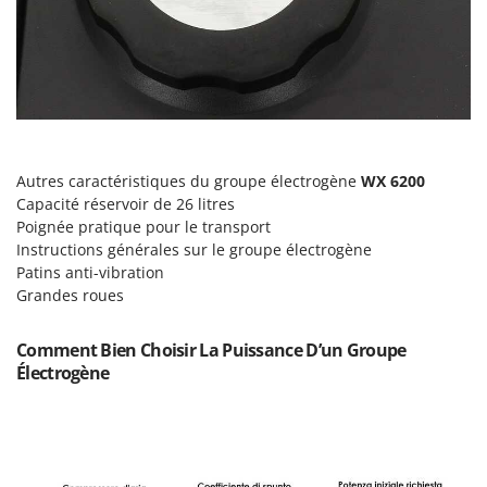
Oriental Koshin
Outdoorchef
P
Palazzetti
Palumbo Pavi
Partisani
Autres caractéristiques du groupe électrogène
WX 6200
Capacité réservoir de 26 litres
Paterlini
Poignée pratique pour le transport
Philips
Instructions générales sur le groupe électrogène
Pramac
Patins anti-vibration
Grandes roues
Prismafood
Comment Bien Choisir La Puissance D’un Groupe
R
R.G.V.
Électrogène
Rato
Reber
Redback