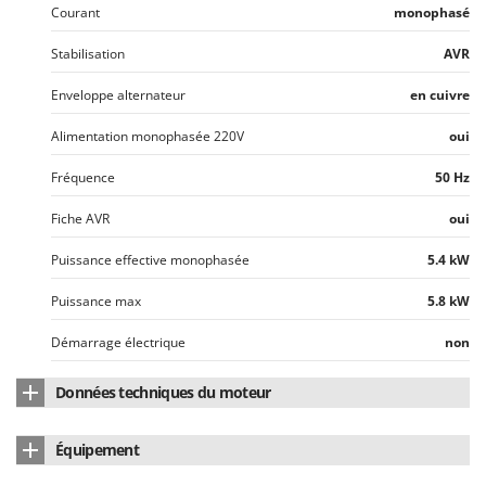
Courant
monophasé
Stabilisation
AVR
Enveloppe alternateur
en cuivre
Alimentation monophasée 220V
oui
Fréquence
50 Hz
Fiche AVR
oui
Puissance effective monophasée
5.4 kW
Puissance max
5.8 kW
Démarrage électrique
non
Données techniques du moteur
Marque du moteur
Pramac
Équipement
Cylindrée
420 cm³