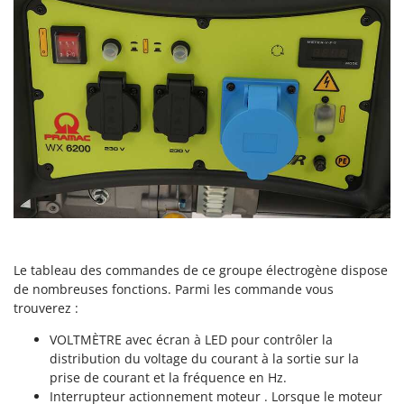
Master
Mastercook
Masterpro
McCulloch
MCH
Michelin
Mille
Minox
Mockmill
More than chef
Le tableau des commandes de ce groupe électrogène dispose
MOSA
de nombreuses fonctions. Parmi les commande vous
MOVA
trouverez :
Mowox
VOLTMÈTRE avec écran à LED pour contrôler la
distribution du voltage du courant à la sortie sur la
MTD
prise de courant et la fréquence en Hz.
Interrupteur actionnement moteur . Lorsque le moteur