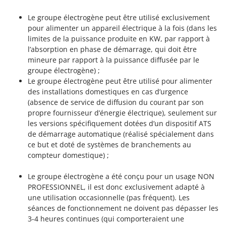
Troy-Bilt
Le groupe électrogène peut être utilisé exclusivement
U
pour alimenter un appareil électrique à la fois (dans les
Udor
limites de la puissance produite en KW, par rapport à
l’absorption en phase de démarrage, qui doit être
Unger
mineure par rapport à la puissance diffusée par le
groupe électrogène) ;
V
Verdemax
Le groupe électrogène peut être utilisé pour alimenter
des installations domestiques en cas d’urgence
Vesco
(absence de service de diffusion du courant par son
Volpi
propre fournisseur d’énergie électrique), seulement sur
les versions spécifiquement dotées d’un dispositif ATS
W
de démarrage automatique (réalisé spécialement dans
Waldner
ce but et doté de systèmes de branchements au
Weber
compteur domestique) ;
WIDU
Le groupe électrogène a été conçu pour un usage NON
Wiper EcoRobot
PROFESSIONNEL, il est donc exclusivement adapté à
une utilisation occasionnelle (pas fréquent). Les
Wolf Garten
séances de fonctionnement ne doivent pas dépasser les
Wortex
3-4 heures continues (qui comporteraient une