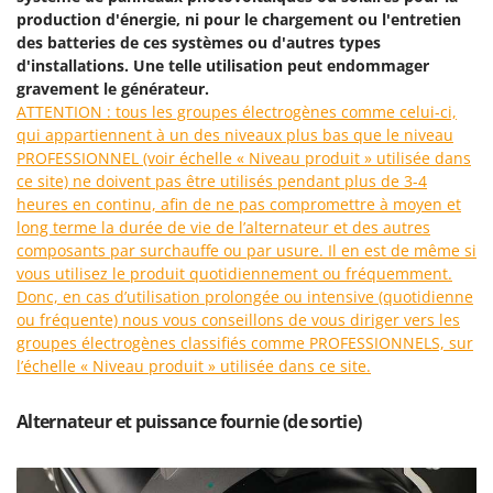
Machines pour la transformation des fruits
Famur
production d'énergie, ni pour le chargement ou l'entretien
Machines sous vide
des batteries de ces systèmes ou d'autres types
FARMER
d'installations. Une telle utilisation peut endommager
Motobineuses
FBC
gravement le générateur.
Motoculteurs
ATTENTION : tous les groupes électrogènes comme celui-ci,
Ferrari Group
qui appartiennent à un des niveaux plus bas que le niveau
Motofaucheuses
Ferroni
PROFESSIONNEL (voir échelle « Niveau produit » utilisée dans
Motopompes pour irrigation
ce site) ne doivent pas être utilisés pendant plus de 3-4
Ferrua
heures en continu, afin de ne pas compromettre à moyen et
Moulins à céréales électriques
FIAC
long terme la durée de vie de l’alternateur et des autres
Moulins à farine
FIEM
composants par surchauffe ou par usure. Il en est de même si
vous utilisez le produit quotidiennement ou fréquemment.
Fimar
N
Donc, en cas d’utilisation prolongée ou intensive (quotidienne
Nettoyeurs et Balais à vapeur
FINI
ou fréquente) nous vous conseillons de vous diriger vers les
Nettoyeurs haute pression
groupes électrogènes classifiés comme PROFESSIONNELS, sur
Fiorentini
l’échelle « Niveau produit » utilisée dans ce site.
Nettoyeurs tapis, moquettes et tapisseries
Fiskars
Flymo
P
Alternateur et puissance fournie (de sortie)
Peignes vibreurs et Secoueurs à olives
Fontana Forni
Pelles rétros pour tracteur
Forest Master