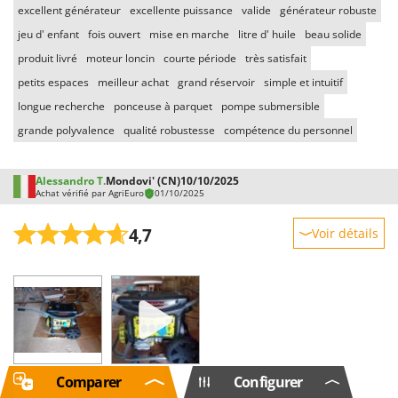
excellent générateur
excellente puissance
valide
générateur robuste
jeu d' enfant
fois ouvert
mise en marche
litre d' huile
beau solide
produit livré
moteur loncin
courte période
très satisfait
petits espaces
meilleur achat
grand réservoir
simple et intuitif
longue recherche
ponceuse à parquet
pompe submersible
grande polyvalence
qualité robustesse
compétence du personnel
Alessandro T.
Mondovi' (CN)
10/10/2025
Achat vérifié par AgriEuro
01/10/2025
4,7
Voir détails
Robustesse
Prestations
Facilité d'utilisation
Qualité / Prix
Facilité de montage
Voir l'original
Comparer
Configurer
Emballage