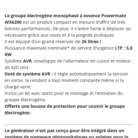
Groupes électrogènes
E
Gyrobroyeurs à lame pour tracteur
EcoFlow
Le groupe électrogène monophasé à essence Powermate
WX6200
est un produit compact en mesure d'offrir de très
Edilmark
H
bonnes performances. De plus, il s'avère facile à déplacer où
Haches - Cognées et Hachettes
Effeuno
nécessaire grâce aux roues et à la poignée pratiques.
Hachoirs à viande
Il est équipé d'un grand réservoir de
26 litres !
Einhell
Puissance maximale nominale* de service d'urgence
LTP : 5,8
Herses à Dents
Elegen
KW
.
Herses Rotatives
Energy Gruppi
Système
AVR
, enveloppe de l'alternateur en cuivre et moteur
de 420 cm3.
Enotecnica Pillan
L
Doté de système AVR
:
il règle automatiquement la tension
Lames à neige
Eschenfelder
en sortie, la rendant à tout moment constante même si la
Lames niveleuses pour tracteur
charge varie.
EuroMech
Inclus un kit avec outils pour le montage et l'entretien du
Lave-vitres
Eurosystems
groupe électrogène.
Lieuses électriques pour vignes
Offerte une housse de protection pour couvrir le groupe
F
électrogène.
FAC
M
Machines à pâtes
Fama Industrie
Le générateur n'est pas conçu pour être intégré dans un
Machines de nettoyage pour panneaux photovoltaïques et surfaces vitrées
Famag
système de panneaux photovoltaïques ou solaires pour la