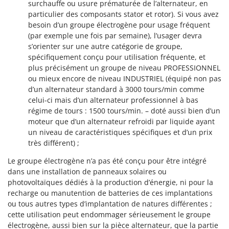
Worx
surchauffe ou usure prématurée de l’alternateur, en
particulier des composants stator et rotor). Si vous avez
besoin d’un groupe électrogène pour usage fréquent
Y
Yard Force
(par exemple une fois par semaine), l’usager devra
s’orienter sur une autre catégorie de groupe,
Z
spécifiquement conçu pour utilisation fréquente, et
Zanon
plus précisément un groupe de niveau PROFESSIONNEL
Zephir
ou mieux encore de niveau INDUSTRIEL (équipé non pas
d’un alternateur standard à 3000 tours/min comme
ZGrills
celui-ci mais d’un alternateur professionnel à bas
Zodiac
régime de tours : 1500 tours/min. – doté aussi bien d’un
moteur que d’un alternateur refroidi par liquide ayant
Zomax
un niveau de caractéristiques spécifiques et d’un prix
très différent) ;
Le groupe électrogène n’a pas été conçu pour être intégré
dans une installation de panneaux solaires ou
photovoltaïques dédiés à la production d’énergie, ni pour la
recharge ou manutention de batteries de ces implantations
ou tous autres types d’implantation de natures différentes ;
cette utilisation peut endommager sérieusement le groupe
électrogène, aussi bien sur la pièce alternateur, que la partie