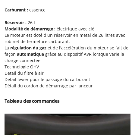
Tondeuses autoportées
Lampacrescia - MGM
Carburant :
essence
Tondeuses débroussailleuses thermiques
Landxcape
Trancheuses
LAR Casalinghi
Réservoir :
26 l
Trancheuses de sol
Modalité de démarrage
:
électrique avec clé
Lavor
Le moteur est doté d'un réservoir en métal de 26 litres avec
Transpalettes
Linea VZ
robinet de fermeture carburant.
Treuils de débardage
La
régulation du gaz
et de l'accélération du moteur se fait de
Lisam
façon
automatique
grâce au dispositif AVR lorsque varie la
Tronçonneuses
Lotusgrill
charge connectée.
Technologie OHV
V
M
Détail du filtre à air
Vêtements de Sécurité
M.A.I.BO.
Détail levier pour le passage du carburant
Vibroculteurs à tracteur
Macom
Détail du cordon de démarrage par lanceur
Macte Ovens
Tableau des commandes
Makita
MAMMAMIA
Marcato
Marina Systems